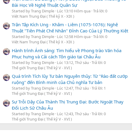
Bài Học Về Nghệ Thuật Quân Sự
Started by Trang Dimple
Lúc 13:10 Hôm qua
Trả lời: 0
Việt Nam Trung Đại ( Thế kỷ X - XIX )
Trận Tập Kích Ung - Khâm - Liêm (1075-1076): Nghệ
Thuật "Tiên Phát Chế Nhân" Đỉnh Cao Của Lý Thường Kiệt
Started by Trang Dimple
Lúc 12:58 Hôm qua
Trả lời: 0
Việt Nam Trung Đại ( Thế kỷ X - XIX )
Hành trình Ánh sáng: Tìm hiểu về Phong trào Văn hóa
Phục hưng và Cải cách Tôn giáo tại Châu Âu
Started by Trang Dimple
Lúc 13:12, Thứ sáu
Trả lời: 0
Thế giới Trung Đại ( Thế kỷ V - XVI )
Quá trình Tích lũy Tư bản Nguyên thủy: Từ "Rào đất cướp
ruộng" đến Bình minh của Chủ nghĩa Tư bản
Started by Trang Dimple
Lúc 12:47, Thứ sáu
Trả lời: 1
Thế giới Trung Đại ( Thế kỷ V - XVI )
Sự Trỗi Dậy Của Thành Thị Trung Đại: Bước Ngoặt Thay
Đổi Lịch Sử Châu Âu
Started by Trang Dimple
Lúc 12:43, Thứ sáu
Trả lời: 0
Thế giới Trung Đại ( Thế kỷ V - XVI )