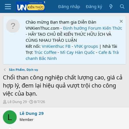
Đăng nhập
Đăng ký
Chào mừng Bạn tham gia Diễn Đàn
VNKienThuc.com -
Định hướng Forum
Kiến Thức
- HÃY TẠO CHỦ ĐỀ KIẾN THỨC HỮU ÍCH VÀ
CÙNG NHAU THẢO LUẬN
Kết nối:
VnKienthuc FB
-
VNK groups
| Nhà Tài
Trợ:
Trúc Coffee
-
Mì Cay Hàn Quốc
-
Cafe & Trà
chanh Bắc Ninh
Sản Phẩm, Dịch vụ
Chổi than công nghiệp chất lượng cao, giá cả
hợp lý, đem lại hiệu quả vượt trội cho công
việc của bạn.
T
N
Lê Dung 29
8/7/26
h
g
r
à
Lê Dung 29
L
e
y
Member
a
g
d
ử