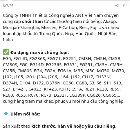
s
i
8/7/26
#1
t
a
Công ty TNHH Thiết bị Công nghiệp ANT Việt Nam chuyên
r
cung cấp
chổi than
từ các thương hiệu nổi tiếng: Akapp,
t
Morgan-Shanghai, Mersen, E-Carbon, Best, Fuji… và nhiều
e
loại nhập khẩu từ Trung Quốc, Nga, Hàn Quốc, Nhật Bản,
r
Italia.
Đa dạng mã và chủng loại:
EG0, EG14D, EG236S, EG571, EG251, CM3H, CM5H, CM5B,
CM80S, EG0, EG14D, EG236S, EG571, EG251, CM3H, CM5H,
CM5B, CM80S, EG4, EG2A, EG61A, M35, M50, MG50, MG70,
J102, J105, J201, J204, J206, J164, J162, CH17, CH33N,
D374N, D104, D172, D376N, CG60, CG88, S3, S6, S11, S13,
S27, B14Z1, C40Z3, K14Z3, K91P, C91A, RE21, RE28, RE59,
RE60, RC53, RC70, RC73, EG321, EG389P, CG626, CG665…
cùng hàng trăm mã khác, phục vụ mọi nhu cầu công nghiệp.
Điểm nổi bật:
Sản xuất theo
kích thước, bản vẽ hoặc yêu cầu riêng
.