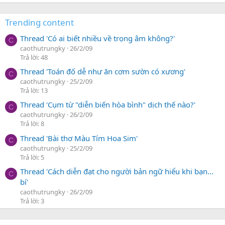
Trending content
Thread 'Có ai biết nhiều về trọng âm không?'
C
caothutrungky
26/2/09
Trả lời: 48
Thread 'Toán đố dễ như ăn cơm sườn có xương'
C
caothutrungky
25/2/09
Trả lời: 13
Thread 'Cụm từ "diễn biến hòa bình" dịch thế nào?'
C
caothutrungky
26/2/09
Trả lời: 8
Thread 'Bài thơ Màu Tím Hoa Sim'
C
caothutrungky
25/2/09
Trả lời: 5
Thread 'Cách diễn đạt cho người bản ngữ hiểu khi bạn…
C
bí'
caothutrungky
26/2/09
Trả lời: 3