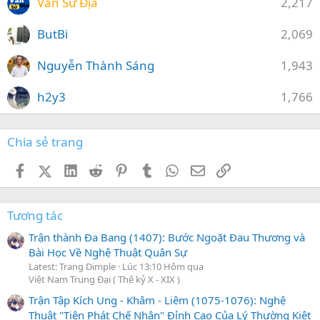
Văn Sử Địa
2,217
ButBi
2,069
Nguyễn Thành Sáng
1,943
h2y3
1,766
Chia sẻ trang
Facebook
X (Twitter)
LinkedIn
Reddit
Pinterest
Tumblr
WhatsApp
Email
Link
Tương tác
Trận thành Đa Bang (1407): Bước Ngoặt Đau Thương và
Bài Học Về Nghệ Thuật Quân Sự
Latest: Trang Dimple
Lúc 13:10 Hôm qua
Việt Nam Trung Đại ( Thế kỷ X - XIX )
Trận Tập Kích Ung - Khâm - Liêm (1075-1076): Nghệ
Thuật "Tiên Phát Chế Nhân" Đỉnh Cao Của Lý Thường Kiệt