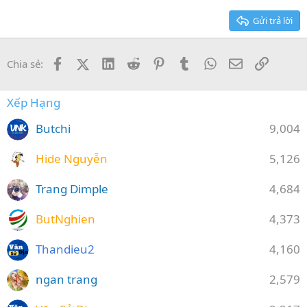
26
Trebuchet MS
Gửi trả lời
Verdana
Facebook
X (Twitter)
LinkedIn
Reddit
Pinterest
Tumblr
WhatsApp
Email
Link
Chia sẻ:
Xếp Hạng
Butchi
9,004
Hide Nguyễn
5,126
Trang Dimple
4,684
ButNghien
4,373
Thandieu2
4,160
ngan trang
2,579