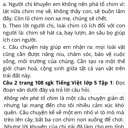
a. Người chị khuyên em không nên phá tổ chim vì:
lát nữa chim mẹ về, không thấy con, sẽ buồn lắm
đấy. Còn lũ chim non xa mẹ, chúng sẽ chết.
b. Theo lời người chị, loài chim có ích đối với con
người là: chim sẽ hát ca, bay lượn, ăn sâu bọ giúp
ích con người.
c. Câu chuyện này giúp em nhận ra: mọi loài vật
cũng cần được nâng niu, chăm sóc, bảo vệ cuộc
sống, môi trường của chúng. Cần tạo ra một thế
giới chan hoà, cộng sinh giữa tất cả vạn vật trên
trái đất này.
Câu 2 trang 108 sgk Tiếng Việt lớp 5 Tập 1
: Đọc
đoạn văn dưới đây và trả lời câu hỏi.
Không nên phá tổ chim
là một câu chuyện giản dị
nhưng lại mang đến cho tôi nhiều cảm xúc khó
quên. Câu chuyện kể về một em nhỏ vì tò mò mà
trèo lên cây, bắt ba con chim non xuống để chơi.
Nhưng lời khuyên của chị gái đã làm cho em tỉnh