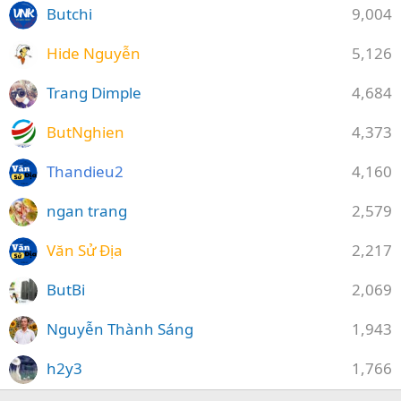
Butchi
9,004
Hide Nguyễn
5,126
Trang Dimple
4,684
ButNghien
4,373
Thandieu2
4,160
ngan trang
2,579
Văn Sử Địa
2,217
ButBi
2,069
Nguyễn Thành Sáng
1,943
h2y3
1,766