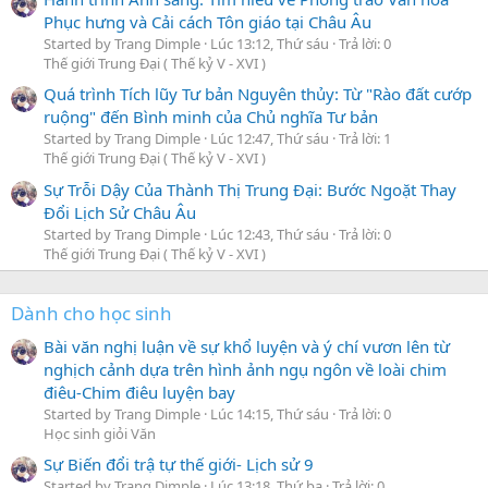
Phục hưng và Cải cách Tôn giáo tại Châu Âu
Started by Trang Dimple
Lúc 13:12, Thứ sáu
Trả lời: 0
Thế giới Trung Đại ( Thế kỷ V - XVI )
Quá trình Tích lũy Tư bản Nguyên thủy: Từ "Rào đất cướp
ruộng" đến Bình minh của Chủ nghĩa Tư bản
Started by Trang Dimple
Lúc 12:47, Thứ sáu
Trả lời: 1
Thế giới Trung Đại ( Thế kỷ V - XVI )
Sự Trỗi Dậy Của Thành Thị Trung Đại: Bước Ngoặt Thay
Đổi Lịch Sử Châu Âu
Started by Trang Dimple
Lúc 12:43, Thứ sáu
Trả lời: 0
Thế giới Trung Đại ( Thế kỷ V - XVI )
Dành cho học sinh
Bài văn nghị luận về sự khổ luyện và ý chí vươn lên từ
nghịch cảnh dựa trên hình ảnh ngụ ngôn về loài chim
điêu-Chim điêu luyện bay
Started by Trang Dimple
Lúc 14:15, Thứ sáu
Trả lời: 0
Học sinh giỏi Văn
Sự Biến đổi trậ tự thế giới- Lịch sử 9
Started by Trang Dimple
Lúc 13:18, Thứ ba
Trả lời: 0