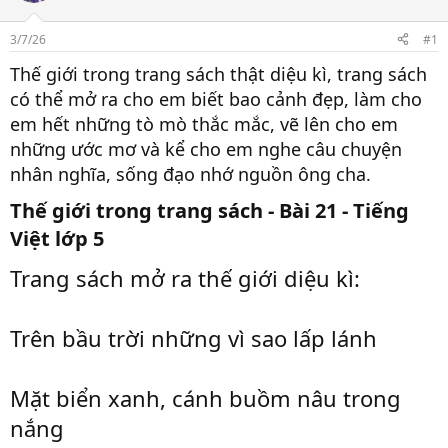
t
a
r
3/7/26
#1
t
Thế giới trong trang sách thật diệu kì, trang sách
e
r
có thể mở ra cho em biết bao cảnh đẹp, làm cho
em hết những tò mò thắc mắc, vẽ lên cho em
những ước mơ và kể cho em nghe câu chuyện
nhân nghĩa, sống đạo nhớ nguồn ông cha.
Thế giới trong trang sách - Bài 21 - Tiếng
Việt lớp 5​
Trang sách mở ra thế giới diệu kì:
Trên bầu trời những vì sao lấp lánh
Mặt biển xanh, cánh buồm nâu trong
nắng