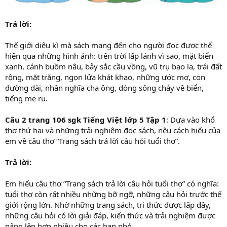
Trả lời:
Thế giới diệu kì mà sách mang đến cho người đọc được thể
hiện qua những hình ảnh: trên trời lấp lánh vì sao, mặt biển
xanh, cánh buồm nâu, bảy sắc cầu vồng, vũ trụ bao la, trái đất
rộng, mặt trăng, ngọn lửa khát khao, những ước mơ, con
đường dài, nhân nghĩa cha ông, dòng sông chảy về biển,
tiếng mẹ ru.
Câu 2 trang 106 sgk Tiếng Việt lớp 5 Tập 1
: Dựa vào khổ
thơ thứ hai và những trải nghiệm đọc sách, nêu cách hiểu của
em về câu thơ “Trang sách trả lời câu hỏi tuổi thơ”.
Trả lời:
Em hiểu câu thơ “Trang sách trả lời câu hỏi tuổi thơ” có nghĩa:
tuổi thơ còn rất nhiều những bỡ ngỡ, những câu hỏi trước thế
giới rộng lớn. Nhờ những trang sách, tri thức được lấp đầy,
những câu hỏi có lời giải đáp, kiến thức và trải nghiệm được
nâng lên hơn nhiều cho các bạn nhỏ.