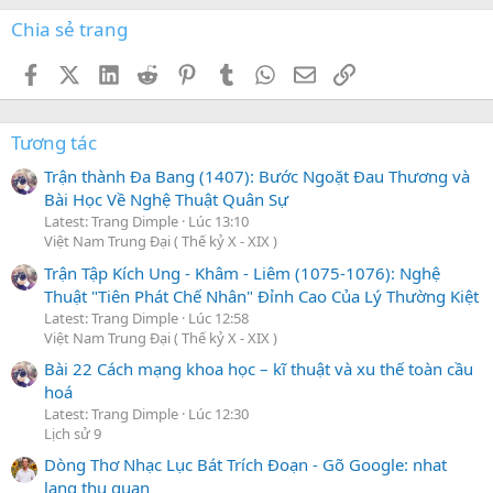
Chia sẻ trang
Facebook
X (Twitter)
LinkedIn
Reddit
Pinterest
Tumblr
WhatsApp
Email
Link
Tương tác
Trận thành Đa Bang (1407): Bước Ngoặt Đau Thương và
Bài Học Về Nghệ Thuật Quân Sự
Latest: Trang Dimple
Lúc 13:10
Việt Nam Trung Đại ( Thế kỷ X - XIX )
Trận Tập Kích Ung - Khâm - Liêm (1075-1076): Nghệ
Thuật "Tiên Phát Chế Nhân" Đỉnh Cao Của Lý Thường Kiệt
Latest: Trang Dimple
Lúc 12:58
Việt Nam Trung Đại ( Thế kỷ X - XIX )
Bài 22 Cách mạng khoa học – kĩ thuật và xu thế toàn cầu
hoá
Latest: Trang Dimple
Lúc 12:30
Lịch sử 9
Dòng Thơ Nhạc Lục Bát Trích Đoạn - Gõ Google: nhat
lang thu quan