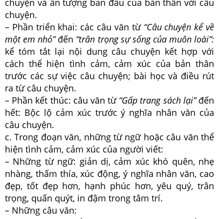
chuyện và ấn tượng ban đầu của bản thân với câu
chuyện.
– Phần triển khai: các câu văn từ
“Câu chuyện kể về
một em nhỏ”
đến
“trân trọng sự sống của muôn loài”:
kể tóm tắt lại nội dung câu chuyện kết hợp với
cách thể hiện tình cảm, cảm xúc của bản thân
trước các sự việc câu chuyện; bài học và điều rút
ra từ câu chuyện.
– Phần kết thúc: câu văn từ
“Gấp trang sách lại”
đến
hết: Bộc lộ cảm xúc trước ý nghĩa nhân văn của
câu chuyện.
c. Trong đoạn văn, những từ ngữ hoặc câu văn thể
hiện tình cảm, cảm xúc của người viết:
– Những từ ngữ: giản dị, cảm xúc khó quên, nhẹ
nhàng, thấm thía, xúc động, ý nghĩa nhân văn, cao
đẹp, tốt đẹp hơn, hạnh phúc hơn, yêu quý, trân
trọng, quấn quýt, in đậm trong tâm trí.
– Những câu văn: