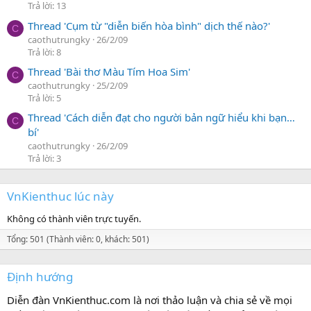
Trả lời: 13
Thread 'Cụm từ "diễn biến hòa bình" dịch thế nào?'
C
caothutrungky
26/2/09
Trả lời: 8
Thread 'Bài thơ Màu Tím Hoa Sim'
C
caothutrungky
25/2/09
Trả lời: 5
Thread 'Cách diễn đạt cho người bản ngữ hiểu khi bạn…
C
bí'
caothutrungky
26/2/09
Trả lời: 3
VnKienthuc lúc này
Không có thành viên trực tuyến.
Tổng: 501 (Thành viên: 0, khách: 501)
Định hướng
Diễn đàn VnKienthuc.com là nơi thảo luận và chia sẻ về mọi