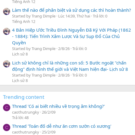
Tiếng Anh 12
Làm thế nào để phân biệt và sử dụng các thì hoàn thành?
Started by Trang Dimple
Lúc 14:39, Thứ hai
Trả lời: 0
Tiếng Anh 12
4 Bản Hiệp Ước Triều Đình Nguyễn Đã Ký Với Pháp (1862
- 1884): Tiến Trình Xâm Lược Và Sự Sụp Đổ Của Chủ
Quyền
Started by Trang Dimple
2/8/26
Trả lời: 0
Lịch sử 8
Lịch sử không chỉ là những con số: 5 Bước ngoặt "chấn
động" định hình thế giới và Việt Nam hiện đại- Lịch sử 8
Started by Trang Dimple
2/8/26
Trả lời: 0
Lịch sử 8
Trending content
Thread 'Có ai biết nhiều về trọng âm không?'
C
caothutrungky
26/2/09
Trả lời: 48
Thread 'Toán đố dễ như ăn cơm sườn có xương'
C
caothutrungky
25/2/09