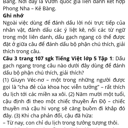
Bàng. Nơi đây là Vườn quốc gia liên danh kết hợp
Phong Nha – Kẻ Bàng.
Ghi nhớ
Ngoài việc dùng để đánh dấu lời nói trực tiếp của
nhân vật, đánh dấu các ý liệt kê, nối các từ ngữ
trong một liên danh, dấu gạch ngang có thể được
đặt ở giữa câu để đánh dấu bộ phận chú thích, giải
thích trong câu.
Câu 3 trang 107 sgk Tiếng Việt lớp 5 Tập 1
: Dấu
gạch ngang trong câu nào dưới đây dùng để đánh
dấu bộ phận chú thích, giải thích?
(1) Giuyn Véc-nơ – một trong những người được
gọi là “cha đẻ của khoa học viễn tưởng” – rất thích
du lịch tới các miền xa xôi. (2) Năm mười một tuổi,
cậu định đi theo một chiếc thuyền Ấn Độ – chiếc
thuyền mà cậu hi vọng sẽ căng buồm đi khắp đó
đây. (3) Khi cha phản đối, cậu đã hứa:
– Từ nay, con chỉ du lịch trong tưởng tượng thôi.