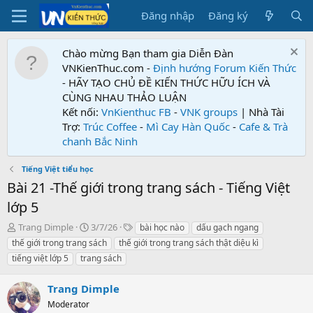
Đăng nhập
Đăng ký
Chào mừng Bạn tham gia Diễn Đàn
VNKienThuc.com -
Định hướng Forum
Kiến Thức
- HÃY TẠO CHỦ ĐỀ KIẾN THỨC HỮU ÍCH VÀ
CÙNG NHAU THẢO LUẬN
Kết nối:
VnKienthuc FB
-
VNK groups
| Nhà Tài
Trợ:
Trúc Coffee
-
Mì Cay Hàn Quốc
-
Cafe & Trà
chanh Bắc Ninh
Tiếng Việt tiểu học
Bài 21 -Thế giới trong trang sách - Tiếng Việt
lớp 5
T
N
T
Trang Dimple
3/7/26
bài học nào
dấu gạch ngang
h
g
ừ
thế giới trong trang sách
thế giới trong trang sách thật diệu kì
r
à
k
tiếng việt lớp 5
trang sách
e
y
h
a
g
ó
Trang Dimple
d
ử
a
s
i
Moderator