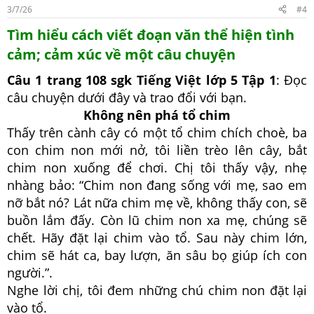
3/7/26
#4
Tìm hiểu cách viết đoạn văn thể hiện tình
cảm; cảm xúc về một câu chuyện
Câu 1 trang 108 sgk Tiếng Việt lớp 5 Tập 1
: Đọc
câu chuyện dưới đây và trao đổi với bạn.
Không nên phá tổ chim
Thấy trên cành cây có một tổ chim chích choè, ba
con chim non mới nở, tôi liền trèo lên cây, bắt
chim non xuống để chơi. Chị tôi thấy vậy, nhẹ
nhàng bảo: “Chim non đang sống với mẹ, sao em
nỡ bắt nó? Lát nữa chim mẹ về, không thấy con, sẽ
buồn lắm đấy. Còn lũ chim non xa mẹ, chúng sẽ
chết. Hãy đặt lại chim vào tổ. Sau này chim lớn,
chim sẽ hát ca, bay lượn, ăn sâu bọ giúp ích con
người.”.
Nghe lời chị, tôi đem những chú chim non đặt lại
vào tổ.