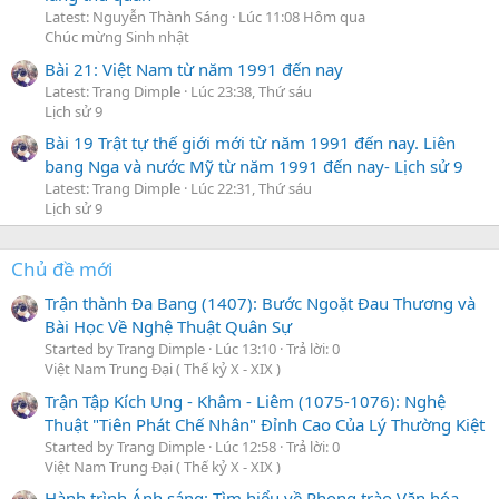
Latest: Nguyễn Thành Sáng
Lúc 11:08 Hôm qua
Chúc mừng Sinh nhật
Bài 21: Việt Nam từ năm 1991 đến nay
Latest: Trang Dimple
Lúc 23:38, Thứ sáu
Lịch sử 9
Bài 19 Trật tự thế giới mới từ năm 1991 đến nay. Liên
bang Nga và nước Mỹ từ năm 1991 đến nay- Lịch sử 9
Latest: Trang Dimple
Lúc 22:31, Thứ sáu
Lịch sử 9
Chủ đề mới
Trận thành Đa Bang (1407): Bước Ngoặt Đau Thương và
Bài Học Về Nghệ Thuật Quân Sự
Started by Trang Dimple
Lúc 13:10
Trả lời: 0
Việt Nam Trung Đại ( Thế kỷ X - XIX )
Trận Tập Kích Ung - Khâm - Liêm (1075-1076): Nghệ
Thuật "Tiên Phát Chế Nhân" Đỉnh Cao Của Lý Thường Kiệt
Started by Trang Dimple
Lúc 12:58
Trả lời: 0
Việt Nam Trung Đại ( Thế kỷ X - XIX )
Hành trình Ánh sáng: Tìm hiểu về Phong trào Văn hóa