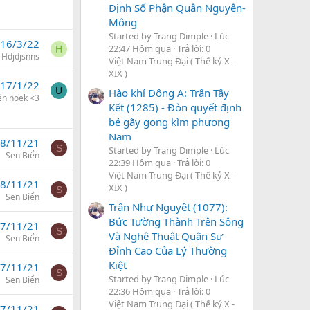
Định Số Phận Quân Nguyên-
Mông
Started by Trang Dimple
Lúc
16/3/22
22:47 Hôm qua
Trả lời: 0
H
Hdjdjsnns
Việt Nam Trung Đại ( Thế kỷ X -
XIX )
17/1/22
U
Hào khí Đông A: Trận Tây
ên noek <3
Kết (1285) - Đòn quyết định
bẻ gãy gọng kìm phương
Nam
8/11/21
S
Started by Trang Dimple
Lúc
Sen Biển
22:39 Hôm qua
Trả lời: 0
Việt Nam Trung Đại ( Thế kỷ X -
8/11/21
XIX )
S
Sen Biển
Trận Như Nguyệt (1077):
Bức Tường Thành Trên Sông
7/11/21
S
Và Nghệ Thuật Quân Sự
Sen Biển
Đỉnh Cao Của Lý Thường
Kiệt
7/11/21
S
Started by Trang Dimple
Lúc
Sen Biển
22:36 Hôm qua
Trả lời: 0
Việt Nam Trung Đại ( Thế kỷ X -
7/11/21