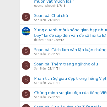
muôn vật muôn loài"
uocmo_kchodoi
3/7/18
Soạn bài Chơi chữ
S
Sen Biển
21/10/21
Xung quanh một không gian hẹp như
bay" lại đề cập đến vấn đề xã hội to lớ
thich van hoc
22/9/12
Soạn bài Cách làm văn lập luận chứn
S
Sen Biển
28/11/21
Soạn bài Thêm trạng ngữ cho câu
S
Sen Biển
28/11/21
Phân tích Sự giàu đẹp trong Tiếng Việt
S
Sen Biển
27/11/21
Chứng minh sự giàu đẹp của tiếng Việ
S
Sen Biển
27/11/21
Soạn bài Sự giàu đẹp của Tiếng Việt