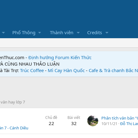
Phổ Thông
Thành viên
Credits
enThuc.com -
Định hướng Forum
Kiến Thức
 VÀ CÙNG NHAU THẢO LUẬN
à Tài Trợ:
Trúc Coffee
-
Mì Cay Hàn Quốc
-
Cafe & Trà chanh Bắc 
 văn hay lớp 7
Chủ đề
Bài viết
22
32
10/11/21
Đỗ Thị L
n 7 - Cánh Diều