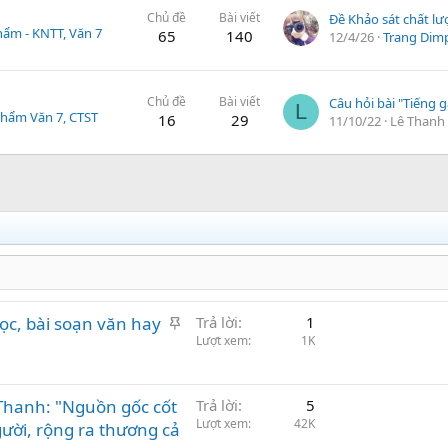
Chủ đề
Bài viết
phẩm - KNTT, Văn 7
65
140
12/4/26
Trang Dim
Chủ đề
Bài viết
L
 phẩm Văn 7, CTST
16
29
11/10/22
Lê Thanh
G
học, bài soạn văn hay
Trả lời
1
h
Lượt xem
1K
i
m
Thanh: "Nguồn gốc cốt
l
Trả lời
5
Lượt xem
42K
ạ
ười, rộng ra thương cả
i