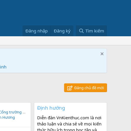
Đăng nhập
Đăng ký
Tìm kiếm
Ninh
Đăng chủ đề mới
Định hướng
Phân tích văn bản “Cổng trường mở ra” của Lý Lan
an Hương
Diễn đàn VnKienthuc.com là nơi
thảo luận và chia sẻ về mọi kiến
thức hữu ích trong học tập và