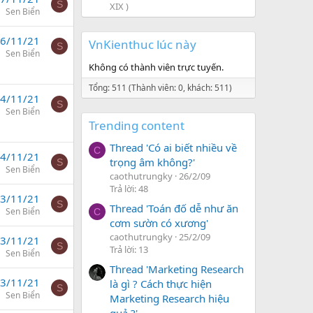
S
XIX )
Sen Biển
6/11/21
VnKienthuc lúc này
S
Sen Biển
Không có thành viên trực tuyến.
Tổng: 511 (Thành viên: 0, khách: 511)
4/11/21
S
Sen Biển
Trending content
Thread 'Có ai biết nhiều về
C
4/11/21
trọng âm không?'
S
Sen Biển
caothutrungky
26/2/09
Trả lời: 48
3/11/21
S
Thread 'Toán đố dễ như ăn
Sen Biển
C
cơm sườn có xương'
caothutrungky
25/2/09
3/11/21
S
Trả lời: 13
Sen Biển
Thread 'Marketing Research
3/11/21
là gì ? Cách thực hiện
S
Sen Biển
Marketing Research hiệu