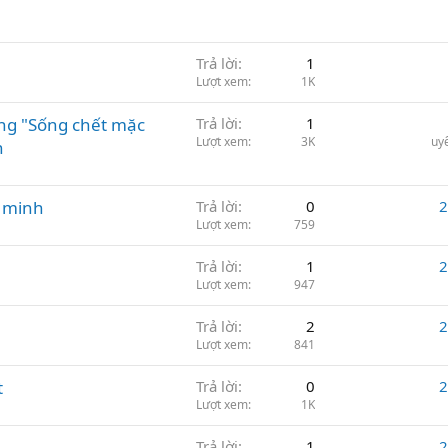
Trả lời
1
Lượt xem
1K
ng "Sống chết mặc
Trả lời
1
Lượt xem
3K
uy
n
g minh
Trả lời
0
2
Lượt xem
759
Trả lời
1
2
Lượt xem
947
Trả lời
2
2
Lượt xem
841
t
Trả lời
0
2
Lượt xem
1K
Trả lời
1
2