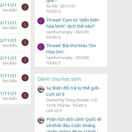
quả ?'
2/11/21
Áo Dài
28/11/21
S
Sen Biển
Trả lời: 6
Thread 'Cụm từ "diễn biến
C
2/11/21
S
hòa bình" dịch thế nào?'
Sen Biển
caothutrungky
26/2/09
Trả lời: 8
2/11/21
S
Thread 'Bài thơ Màu Tím
Sen Biển
C
Hoa Sim'
2/11/21
caothutrungky
25/2/09
S
Trả lời: 5
Sen Biển
1/11/21
S
Dành cho học sinh
Sen Biển
Sự Biến đổi trậ tự thế giới-
1/11/21
Lịch sử 9
S
Sen Biển
Started by Trang Dimple
Lúc
13:18, Thứ ba
Trả lời: 0
Lịch sử 9
Phân tích Bối cảnh Quốc tế
và Khởi đầu Cuộc kháng
chiến chống Pháp (1946 -