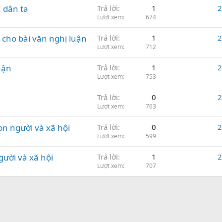
 dân ta
Trả lời
1
2
Lượt xem
674
ý cho bài văn nghị luận
Trả lời
1
2
Lượt xem
712
uận
Trả lời
1
2
Lượt xem
753
Trả lời
0
2
Lượt xem
763
n người và xã hội
Trả lời
0
2
Lượt xem
599
ười và xã hội
Trả lời
1
2
Lượt xem
707