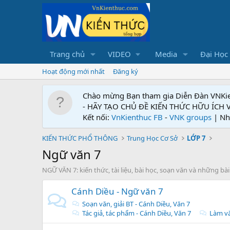
Trang chủ
VIDEO
Media
Đại Học
Hoạt động mới nhất
Đăng ký
Chào mừng Bạn tham gia Diễn Đàn VNKi
- HÃY TẠO CHỦ ĐỀ KIẾN THỨC HỮU ÍCH
Kết nối:
VnKienthuc FB
-
VNK groups
| Nh
KIẾN THỨC PHỔ THÔNG
Trung Học Cơ Sở
LỚP 7
Ngữ văn 7
NGỮ VĂN 7: kiến thức, tài liệu, bài học, soạn văn và những bài
Cánh Diều - Ngữ văn 7
Soạn văn, giải BT - Cánh Diều, Văn 7
Tác giả, tác phẩm - Cánh Diều, Văn 7
Làm vă