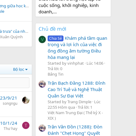
cuộc sống, khởi nghiệp, kinh
Đề Khảo sát chất lượng giữa học kì II môn Ngữ Văn 7
ple
doanh,...
Chủ đề mới
Câu hỏi bài "Tiếng gà trưa" của nhà thơ Xuân Quỳnh
 Xuân Quỳnh
Khám phá tầm quan
Chia Sẻ
V
trọng và lợi ích của việc đi
ống đồng âm tường Điều
hòa mang lại
Started by vinhphat
Lúc 14:06
Trả lời: 0
Bộ lọc
Bảng Tin
Trận Bạch Đằng 1288: Đỉnh
Cao Trí Tuệ và Nghệ Thuật
Quân Sự Đại Việt
23/9/21
Started by Trang Dimple
Lúc
songngu
22:55 Hôm qua
Trả lời: 1
Việt Nam Trung Đại ( Thế kỷ X -
XIX )
10/1/24
T
Trận Vân Đồn (1288): Đòn
Thư hay
Đánh "Chẹt Họng" Quyết