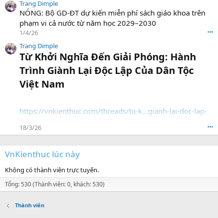
Trang Dimple
NÓNG: Bộ GD-ĐT dự kiến miễn phí sách giáo khoa trên
phạm vi cả nước từ năm học 2029–2030
1/4/26
•••
Trang Dimple
Từ Khởi Nghĩa Đến Giải Phóng: Hành
Trình Giành Lại Độc Lập Của Dân Tộc
Việt Nam​
https://vnkienthuc.com/threads/tu-k...gianh-lai-doc-lap-
cua-dan-toc-viet-nam.93925/
18/3/26
•••
VnKienthuc lúc này
Không có thành viên trực tuyến.
Tổng: 530 (Thành viên: 0, khách: 530)
Thành viên