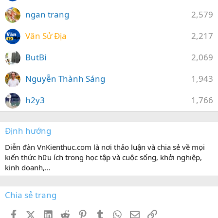
ngan trang
2,579
Văn Sử Địa
2,217
ButBi
2,069
Nguyễn Thành Sáng
1,943
h2y3
1,766
Định hướng
Diễn đàn VnKienthuc.com là nơi thảo luận và chia sẻ về mọi
kiến thức hữu ích trong học tập và cuộc sống, khởi nghiệp,
kinh doanh,...
Chia sẻ trang
Facebook
X (Twitter)
LinkedIn
Reddit
Pinterest
Tumblr
WhatsApp
Email
Link