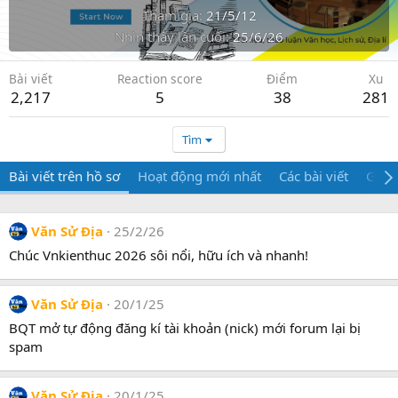
Tham gia
21/5/12
Nhìn thấy lần cuối
25/6/26
Bài viết
Reaction score
Điểm
Xu
2,217
5
38
281
Tìm
Bài viết trên hồ sơ
Hoạt động mới nhất
Các bài viết
Giới 
Văn Sử Địa
25/2/26
Chúc Vnkienthuc 2026 sôi nổi, hữu ích và nhanh!
Văn Sử Địa
20/1/25
BQT mở tự động đăng kí tài khoản (nick) mới forum lại bị
spam
Văn Sử Địa
20/1/25