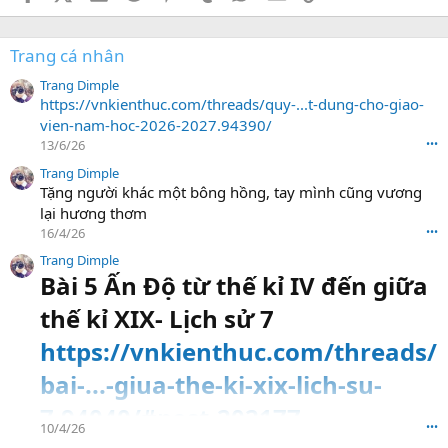
Trang cá nhân
Trang Dimple
https://vnkienthuc.com/threads/quy-...t-dung-cho-giao-
vien-nam-hoc-2026-2027.94390/
13/6/26
•••
Trang Dimple
Tặng người khác một bông hồng, tay mình cũng vương
lại hương thơm
16/4/26
•••
Trang Dimple
Bài 5 Ấn Độ từ thế kỉ IV đến giữa
thế kỉ XIX- Lịch sử 7
https://vnkienthuc.com/threads/
bai-...-giua-the-ki-xix-lich-su-
7.94040/#post-202177
10/4/26
•••