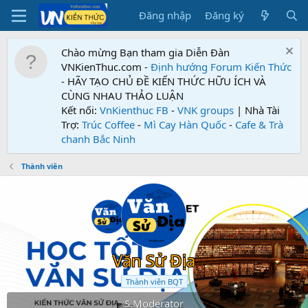
Đăng nhập
Đăng ký
Chào mừng Bạn tham gia Diễn Đàn
VNKienThuc.com -
Định hướng Forum
Kiến Thức
- HÃY TẠO CHỦ ĐỀ KIẾN THỨC HỮU ÍCH VÀ
CÙNG NHAU THẢO LUẬN
Kết nối:
VnKienthuc FB
-
VNK groups
| Nhà Tài
Trợ:
Trúc Coffee
-
Mì Cay Hàn Quốc
-
Cafe & Trà
chanh Bắc Ninh
Thành viên
Văn Sử Địa
Thành viên BQT
S.Moderator