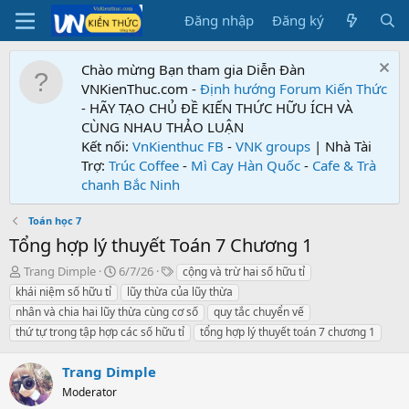
Đăng nhập
Đăng ký
Chào mừng Bạn tham gia Diễn Đàn
VNKienThuc.com -
Định hướng Forum
Kiến Thức
- HÃY TẠO CHỦ ĐỀ KIẾN THỨC HỮU ÍCH VÀ
CÙNG NHAU THẢO LUẬN
Kết nối:
VnKienthuc FB
-
VNK groups
| Nhà Tài
Trợ:
Trúc Coffee
-
Mì Cay Hàn Quốc
-
Cafe & Trà
chanh Bắc Ninh
Toán học 7
Tổng hợp lý thuyết Toán 7 Chương 1
T
N
T
Trang Dimple
6/7/26
cộng và trừ hai số hữu tỉ
h
g
ừ
khái niệm số hữu tỉ
lũy thừa của lũy thừa
r
à
k
nhân và chia hai lũy thừa cùng cơ số
quy tắc chuyển vế
e
y
h
thứ tự trong tập hợp các số hữu tỉ
tổng hợp lý thuyết toán 7 chương 1
a
g
ó
d
ử
a
s
i
Trang Dimple
t
Moderator
a