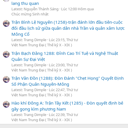
lang thu quan
Latest: Nguyễn Thành Sáng
Lúc 12:00 Hôm qua
Chúc mừng Sinh nhật
Trận Bình Lệ Nguyên (1258)-trận đánh lớn đầu tiên-cuộc
đối đầu lịch sử giữa quân dân nhà Trần và quân xâm lược
Mông Cổ
Latest: Trang Dimple
Lúc 23:15, Thứ tư
Việt Nam Trung Đại ( Thế kỷ X - XIX )
Trận Bạch Đằng 1288: Đỉnh Cao Trí Tuệ và Nghệ Thuật
Quân Sự Đại Việt
Latest: Trang Dimple
Lúc 23:00, Thứ tư
Việt Nam Trung Đại ( Thế kỷ X - XIX )
Trận Vân Đồn (1288): Đòn Đánh "Chẹt Họng" Quyết Định
Số Phận Quân Nguyên-Mông
Latest: Trang Dimple
Lúc 22:47, Thứ tư
Việt Nam Trung Đại ( Thế kỷ X - XIX )
Hào khí Đông A: Trận Tây Kết (1285) - Đòn quyết định bẻ
gãy gọng kìm phương Nam
Latest: Trang Dimple
Lúc 22:39, Thứ tư
Việt Nam Trung Đại ( Thế kỷ X - XIX )