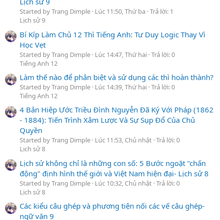
Lịch sử 9
Started by Trang Dimple
Lúc 11:50, Thứ ba
Trả lời: 1
Lịch sử 9
Bí Kíp Làm Chủ 12 Thì Tiếng Anh: Tư Duy Logic Thay Vì
Học Vẹt
Started by Trang Dimple
Lúc 14:47, Thứ hai
Trả lời: 0
Tiếng Anh 12
Làm thế nào để phân biệt và sử dụng các thì hoàn thành?
Started by Trang Dimple
Lúc 14:39, Thứ hai
Trả lời: 0
Tiếng Anh 12
4 Bản Hiệp Ước Triều Đình Nguyễn Đã Ký Với Pháp (1862
- 1884): Tiến Trình Xâm Lược Và Sự Sụp Đổ Của Chủ
Quyền
Started by Trang Dimple
Lúc 11:53, Chủ nhật
Trả lời: 0
Lịch sử 8
Lịch sử không chỉ là những con số: 5 Bước ngoặt "chấn
động" định hình thế giới và Việt Nam hiện đại- Lịch sử 8
Started by Trang Dimple
Lúc 10:32, Chủ nhật
Trả lời: 0
Lịch sử 8
Các kiểu câu ghép và phương tiện nối các vế câu ghép-
ngữ văn 9