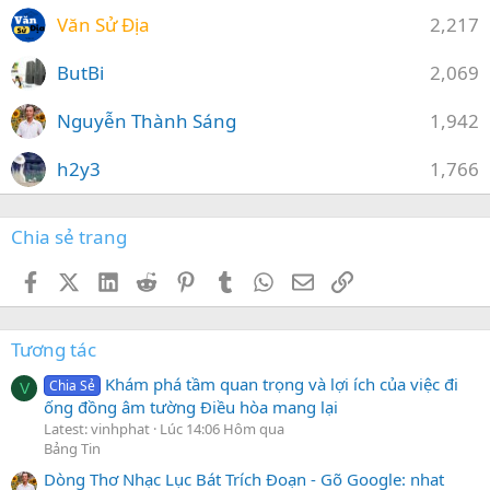
Văn Sử Địa
2,217
ButBi
2,069
Nguyễn Thành Sáng
1,942
h2y3
1,766
Chia sẻ trang
Facebook
X (Twitter)
LinkedIn
Reddit
Pinterest
Tumblr
WhatsApp
Email
Link
Tương tác
Khám phá tầm quan trọng và lợi ích của việc đi
Chia Sẻ
V
ống đồng âm tường Điều hòa mang lại
Latest: vinhphat
Lúc 14:06 Hôm qua
Bảng Tin
Dòng Thơ Nhạc Lục Bát Trích Đoạn - Gõ Google: nhat