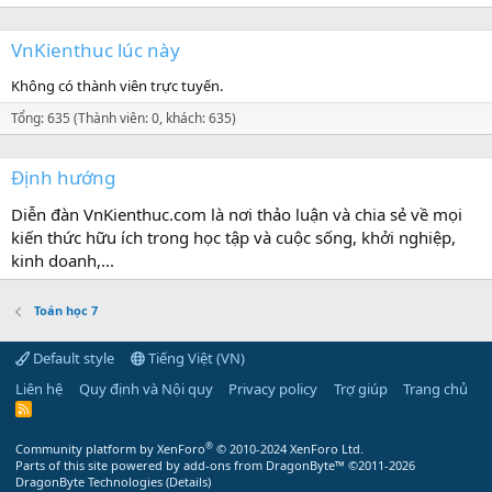
VnKienthuc lúc này
Không có thành viên trực tuyến.
Tổng: 635 (Thành viên: 0, khách: 635)
Định hướng
Diễn đàn VnKienthuc.com là nơi thảo luận và chia sẻ về mọi
kiến thức hữu ích trong học tập và cuộc sống, khởi nghiệp,
kinh doanh,...
Toán học 7
Default style
Tiếng Việt (VN)
Liên hệ
Quy định và Nội quy
Privacy policy
Trợ giúp
Trang chủ
R
S
S
®
Community platform by XenForo
© 2010-2024 XenForo Ltd.
Parts of this site powered by
add-ons from DragonByte™
©2011-2026
DragonByte Technologies
(
Details
)