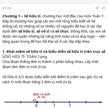
r
t
6/7/26
#1
e
r
Chương 1 – Số hữu tỉ
, chương học mở đầu của môn Toán 7.
Đây là chương học giúp các em mở rộng hiểu biết về hệ
thống số, từ những số tự nhiên, số nguyên đã học ở các lớp
dưới đến
số hữu tỉ
,
số vô tỉ
và
số thực
. Đồng thời, các em sẽ
được rèn luyện những kỹ năng tính toán và tư duy logic – nền
tảng quan trọng để học tốt Đại số ở các lớp tiếp theo
1. Khái niệm số hữu tỉ và biểu diễn số hữu tỉ trên trục số
Chia đoạn thẳng đơn vị thành 2 phần bằng nhau. Lấy một
đoạn làm đơn vị mới (H.a).
Số hữu tỉ 3/2 được biểu diễn bởi điểm N (nằm sau gốc O) và
cách O một đoạn bằng 3 đơn vị mới (H.b)