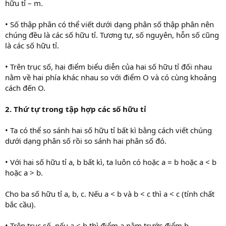
hữu tỉ – m.
• Số thập phân có thể viết dưới dạng phân số thập phân nên
chúng đều là các số hữu tỉ. Tương tự, số nguyên, hỗn số cũng
là các số hữu tỉ.
• Trên trục số, hai điểm biểu diễn của hai số hữu tỉ đối nhau
nằm về hai phía khác nhau so với điểm O và có cùng khoảng
cách đến O.
2. Thứ tự trong tập hợp các số hữu tỉ
• Ta có thể so sánh hai số hữu tỉ bất kì bằng cách viết chúng
dưới dạng phân số rồi so sánh hai phân số đó.
• Với hai số hữu tỉ a, b bất kì, ta luôn có hoặc a = b hoặc a < b
hoặc a > b.
Cho ba số hữu tỉ a, b, c. Nếu a < b và b < c thì a < c (tính chất
bắc cầu).
• Trên trục số, nếu a < b thì điểm a nằm trước điểm b.