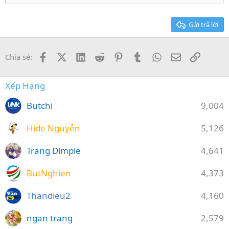
22
Times New Roman
26
Trebuchet MS
Gửi trả lời
Verdana
Facebook
X (Twitter)
LinkedIn
Reddit
Pinterest
Tumblr
WhatsApp
Email
Link
Chia sẻ:
Xếp Hạng
Butchi
9,004
Hide Nguyễn
5,126
Trang Dimple
4,641
ButNghien
4,373
Thandieu2
4,160
ngan trang
2,579