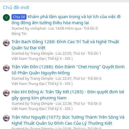
Chủ đề mới
Khám phá tầm quan trọng và lợi ích của việc đi
Chia Sẻ
V
ống đồng âm tường Điều hòa mang lại
Started by vinhphat
Lúc 14:06 Hôm qua
Trả lời: 0
Bảng Tin
Trận Bạch Đằng 1288: Đỉnh Cao Trí Tuệ và Nghệ Thuật
Quân Sự Đại Việt
Started by Trang Dimple
Lúc 22:55, Thứ tư
Trả lời: 1
Việt Nam Trung Đại ( Thế kỷ X - XIX )
Trận Vân Đồn (1288): Đòn Đánh "Chẹt Họng" Quyết Định
Số Phận Quân Nguyên-Mông
Started by Trang Dimple
Lúc 22:47, Thứ tư
Trả lời: 0
Việt Nam Trung Đại ( Thế kỷ X - XIX )
Hào khí Đông A: Trận Tây Kết (1285) - Đòn quyết định bẻ
gãy gọng kìm phương Nam
Started by Trang Dimple
Lúc 22:39, Thứ tư
Trả lời: 0
Việt Nam Trung Đại ( Thế kỷ X - XIX )
Trận Như Nguyệt (1077): Bức Tường Thành Trên Sông Và
Nghệ Thuật Quân Sự Đỉnh Cao Của Lý Thường Kiệt
Started by Trang Dimple
Lúc 22:36, Thứ tư
Trả lời: 0