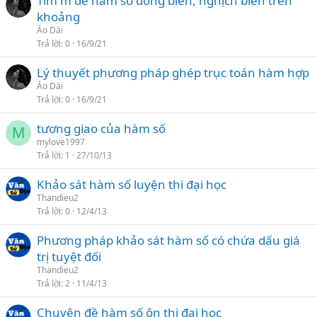
Tìm m để hàm số đồng biến, nghịch biến trên
khoảng
Áo Dài
Trả lời
0
16/9/21
Lý thuyết phương pháp ghép trục toán hàm hợp
Áo Dài
Trả lời
0
16/9/21
tương giao của hàm số
M
mylove1997
Trả lời
1
27/10/13
Khảo sát hàm số luyện thi đại học
Thandieu2
Trả lời
0
12/4/13
Phương pháp khảo sát hàm số có chứa dấu giá
trị tuyệt đối
Thandieu2
Trả lời
2
11/4/13
Chuyên đề hàm số ôn thi đại học