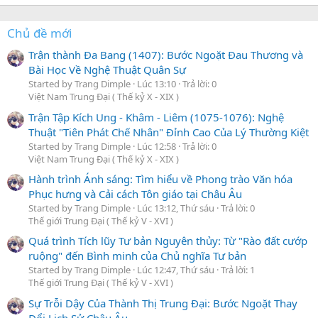
Chủ đề mới
Trận thành Đa Bang (1407): Bước Ngoặt Đau Thương và
Bài Học Về Nghệ Thuật Quân Sự
Started by Trang Dimple
Lúc 13:10
Trả lời: 0
Việt Nam Trung Đại ( Thế kỷ X - XIX )
Trận Tập Kích Ung - Khâm - Liêm (1075-1076): Nghệ
Thuật "Tiên Phát Chế Nhân" Đỉnh Cao Của Lý Thường Kiệt
Started by Trang Dimple
Lúc 12:58
Trả lời: 0
Việt Nam Trung Đại ( Thế kỷ X - XIX )
Hành trình Ánh sáng: Tìm hiểu về Phong trào Văn hóa
Phục hưng và Cải cách Tôn giáo tại Châu Âu
Started by Trang Dimple
Lúc 13:12, Thứ sáu
Trả lời: 0
Thế giới Trung Đại ( Thế kỷ V - XVI )
Quá trình Tích lũy Tư bản Nguyên thủy: Từ "Rào đất cướp
ruộng" đến Bình minh của Chủ nghĩa Tư bản
Started by Trang Dimple
Lúc 12:47, Thứ sáu
Trả lời: 1
Thế giới Trung Đại ( Thế kỷ V - XVI )
Sự Trỗi Dậy Của Thành Thị Trung Đại: Bước Ngoặt Thay
Đổi Lịch Sử Châu Âu