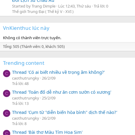
Started by Trang Dimple
Lúc 12:43, Thứ sáu
Trả lời: 0
Thế giới Trung Đại ( Thế kỷ V - XVI )
VnKienthuc lúc này
Không có thành viên trực tuyến.
Tổng: 505 (Thành viên: 0, khách: 505)
Trending content
Thread 'Có ai biết nhiều về trọng âm không?'
C
caothutrungky
26/2/09
Trả lời: 48
Thread 'Toán đố dễ như ăn cơm sườn có xương'
C
caothutrungky
25/2/09
Trả lời: 13
Thread 'Cụm từ "diễn biến hòa bình" dịch thế nào?'
C
caothutrungky
26/2/09
Trả lời: 8
Thread 'Bài thơ Màu Tím Hoa Sim'
C