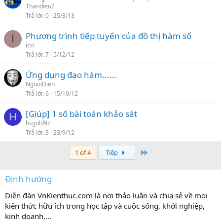
Thandieu2
Trả lời
0
25/3/13
Phương trình tiếp tuyến của đồ thị hàm số
I
izzi
Trả lời
7
5/12/12
Ứng dụng đạo hàm......
NguoiDien
Trả lời
6
15/10/12
[Giúp] 1 số bài toán khảo sát
H
hsgold9z
Trả lời
3
23/9/12
Last
1 of 4
Tiếp
Định hướng
Diễn đàn VnKienthuc.com là nơi thảo luận và chia sẻ về mọi
kiến thức hữu ích trong học tập và cuộc sống, khởi nghiệp,
kinh doanh,...