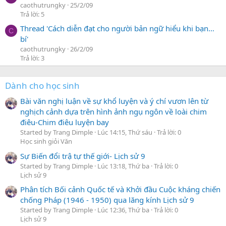
caothutrungky
25/2/09
Trả lời: 5
Thread 'Cách diễn đạt cho người bản ngữ hiểu khi bạn…
C
bí'
caothutrungky
26/2/09
Trả lời: 3
Dành cho học sinh
Bài văn nghị luận về sự khổ luyện và ý chí vươn lên từ
nghịch cảnh dựa trên hình ảnh ngụ ngôn về loài chim
điêu-Chim điêu luyện bay
Started by Trang Dimple
Lúc 14:15, Thứ sáu
Trả lời: 0
Học sinh giỏi Văn
Sự Biến đổi trậ tự thế giới- Lịch sử 9
Started by Trang Dimple
Lúc 13:18, Thứ ba
Trả lời: 0
Lịch sử 9
Phân tích Bối cảnh Quốc tế và Khởi đầu Cuộc kháng chiến
chống Pháp (1946 - 1950) qua lăng kính Lịch sử 9
Started by Trang Dimple
Lúc 12:36, Thứ ba
Trả lời: 0
Lịch sử 9