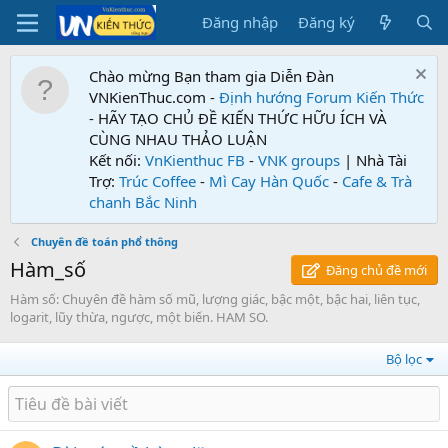
Đăng nhập
Đăng ký
Chào mừng Bạn tham gia Diễn Đàn
VNKienThuc.com -
Định hướng Forum
Kiến Thức
- HÃY TẠO CHỦ ĐỀ KIẾN THỨC HỮU ÍCH VÀ
CÙNG NHAU THẢO LUẬN
Kết nối:
VnKienthuc FB
-
VNK groups
| Nhà Tài
Trợ:
Trúc Coffee
-
Mì Cay Hàn Quốc
-
Cafe & Trà
chanh Bắc Ninh
Chuyên đề toán phổ thông
Hàm_số
Đăng chủ đề mới
Hàm số: Chuyên đề hàm số mũ, lượng giác, bậc một, bậc hai, liên tục,
logarit, lũy thừa, ngược, một biến. HAM SO.
Bộ lọc