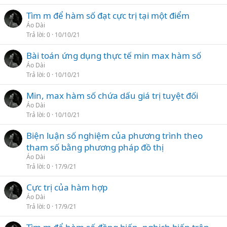
Tìm m để hàm số đạt cực trị tại một điểm
Áo Dài
Trả lời
0
10/10/21
Bài toán ứng dụng thực tế min max hàm số
Áo Dài
Trả lời
0
10/10/21
Min, max hàm số chứa dấu giá trị tuyệt đối
Áo Dài
Trả lời
0
10/10/21
Biện luận số nghiệm của phương trình theo
tham số bằng phương pháp đồ thị
Áo Dài
Trả lời
0
17/9/21
Cực trị của hàm hợp
Áo Dài
Trả lời
0
17/9/21