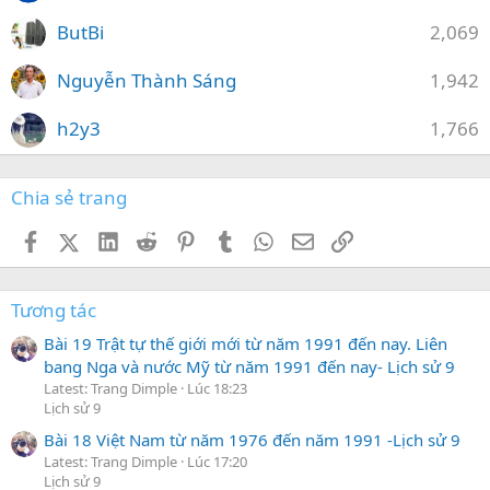
ButBi
2,069
Nguyễn Thành Sáng
1,942
h2y3
1,766
Chia sẻ trang
Facebook
X (Twitter)
LinkedIn
Reddit
Pinterest
Tumblr
WhatsApp
Email
Link
Tương tác
Bài 19 Trật tự thế giới mới từ năm 1991 đến nay. Liên
bang Nga và nước Mỹ từ năm 1991 đến nay- Lịch sử 9
Latest: Trang Dimple
Lúc 18:23
Lịch sử 9
Bài 18 Việt Nam từ năm 1976 đến năm 1991 -Lịch sử 9
Latest: Trang Dimple
Lúc 17:20
Lịch sử 9