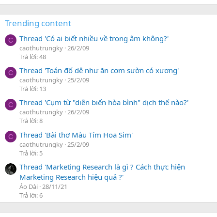
Trending content
Thread 'Có ai biết nhiều về trọng âm không?'
C
caothutrungky
26/2/09
Trả lời: 48
Thread 'Toán đố dễ như ăn cơm sườn có xương'
C
caothutrungky
25/2/09
Trả lời: 13
Thread 'Cụm từ "diễn biến hòa bình" dịch thế nào?'
C
caothutrungky
26/2/09
Trả lời: 8
Thread 'Bài thơ Màu Tím Hoa Sim'
C
caothutrungky
25/2/09
Trả lời: 5
Thread 'Marketing Research là gì ? Cách thực hiện
Marketing Research hiệu quả ?'
Áo Dài
28/11/21
Trả lời: 6