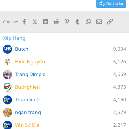
26
Trebuchet MS
Gửi trả lời
Verdana
Facebook
X (Twitter)
LinkedIn
Reddit
Pinterest
Tumblr
WhatsApp
Email
Link
Chia sẻ:
Xếp Hạng
Butchi
9,004
Hide Nguyễn
5,126
Trang Dimple
4,669
ButNghien
4,373
Thandieu2
4,160
ngan trang
2,579
Văn Sử Địa
2,217