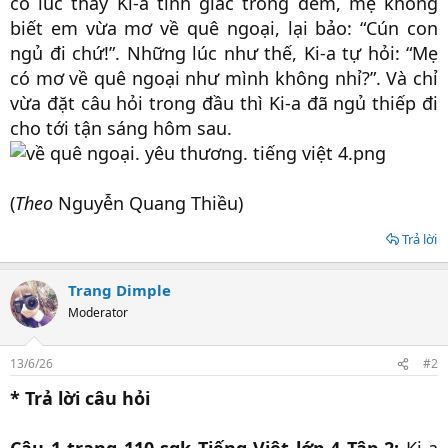
có lúc thấy Ki-a tỉnh giấc trong đêm, mẹ không
biết em vừa mơ về quê ngoại, lại bảo: “Cún con
ngủ đi chứ!”. Những lúc như thế, Ki-a tự hỏi: “Mẹ
có mơ về quê ngoại như mình không nhỉ?”. Và chỉ
vừa đặt câu hỏi trong đầu thì Ki-a đã ngủ thiếp đi
cho tới tận sáng hôm sau.
(
Theo
Nguyễn Quang Thiều)
Trả lời
Trang Dimple
Moderator
13/6/26
#2
* Trả lời câu hỏi