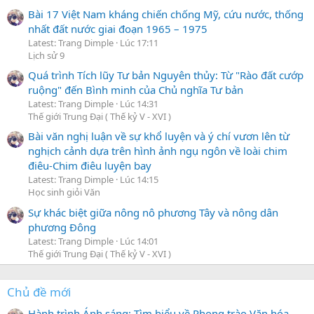
Bài 17 Việt Nam kháng chiến chống Mỹ, cứu nước, thống
nhất đất nước giai đoạn 1965 – 1975
Latest: Trang Dimple
Lúc 17:11
Lịch sử 9
Quá trình Tích lũy Tư bản Nguyên thủy: Từ "Rào đất cướp
ruộng" đến Bình minh của Chủ nghĩa Tư bản
Latest: Trang Dimple
Lúc 14:31
Thế giới Trung Đại ( Thế kỷ V - XVI )
Bài văn nghị luận về sự khổ luyện và ý chí vươn lên từ
nghịch cảnh dựa trên hình ảnh ngụ ngôn về loài chim
điêu-Chim điêu luyện bay
Latest: Trang Dimple
Lúc 14:15
Học sinh giỏi Văn
Sự khác biệt giữa nông nô phương Tây và nông dân
phương Đông
Latest: Trang Dimple
Lúc 14:01
Thế giới Trung Đại ( Thế kỷ V - XVI )
Chủ đề mới
Hành trình Ánh sáng: Tìm hiểu về Phong trào Văn hóa