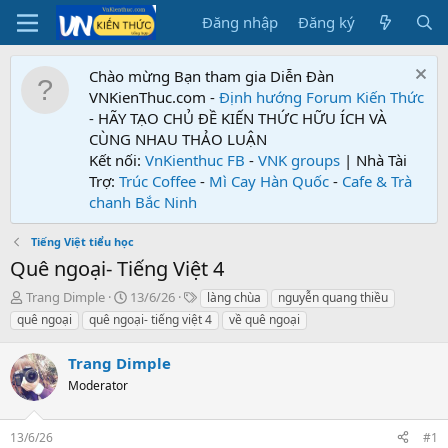
Đăng nhập
Đăng ký
Chào mừng Bạn tham gia Diễn Đàn
VNKienThuc.com -
Định hướng Forum
Kiến Thức
- HÃY TẠO CHỦ ĐỀ KIẾN THỨC HỮU ÍCH VÀ
CÙNG NHAU THẢO LUẬN
Kết nối:
VnKienthuc FB
-
VNK groups
| Nhà Tài
Trợ:
Trúc Coffee
-
Mì Cay Hàn Quốc
-
Cafe & Trà
chanh Bắc Ninh
Tiếng Việt tiểu học
Quê ngoại- Tiếng Việt 4
T
N
T
Trang Dimple
13/6/26
làng chùa
nguyễn quang thiều
h
g
ừ
quê ngoại
quê ngoại- tiếng việt 4
về quê ngoại
r
à
k
e
y
h
Trang Dimple
a
g
ó
d
Moderator
ử
a
s
i
t
13/6/26
#1
a