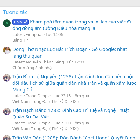
Tương tác
Khám phá tầm quan trọng và lợi ích của việc đi
Chia Sẻ
V
ống đồng âm tường Điều hòa mang lại
Latest: vinhphat
Lúc 14:06
Bảng Tin
Dòng Thơ Nhạc Lục Bát Trích Đoạn - Gõ Google: nhat
lang thu quan
Latest: Nguyễn Thành Sáng
Lúc 12:00
Chúc mừng Sinh nhật
Trận Bình Lệ Nguyên (1258)-trận đánh lớn đầu tiên-cuộc
đối đầu lịch sử giữa quân dân nhà Trần và quân xâm lược
Mông Cổ
Latest: Trang Dimple
Lúc 23:15 Hôm qua
Việt Nam Trung Đại ( Thế kỷ X - XIX )
Trận Bạch Đằng 1288: Đỉnh Cao Trí Tuệ và Nghệ Thuật
Quân Sự Đại Việt
Latest: Trang Dimple
Lúc 23:00 Hôm qua
Việt Nam Trung Đại ( Thế kỷ X - XIX )
Trận Vân Đồn (1288): Đòn Đánh "Chẹt Họng" Quyết Định