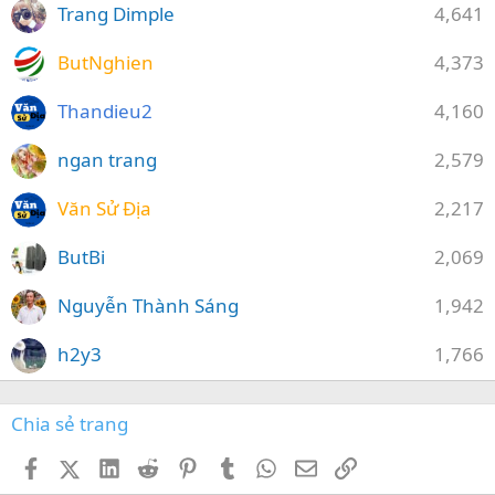
Trang Dimple
4,641
ButNghien
4,373
Thandieu2
4,160
ngan trang
2,579
Văn Sử Địa
2,217
ButBi
2,069
Nguyễn Thành Sáng
1,942
h2y3
1,766
Chia sẻ trang
Facebook
X (Twitter)
LinkedIn
Reddit
Pinterest
Tumblr
WhatsApp
Email
Link