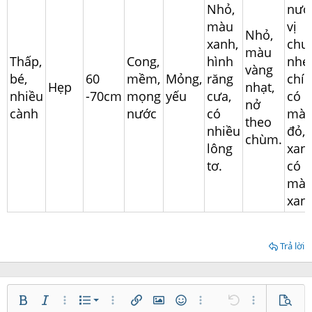
Nhỏ,
nướ
màu
vị
Nhỏ,
xanh,
chu
màu
Thấp,
Cong,
hình
nhẹ,
vàng
bé,
60
mềm,
Mỏng,
răng
chín
Hẹp
nhạt,
nhiều
-70cm
mọng
yếu
cưa,
có
nở
cành
nước
có
mà
theo
nhiều
đỏ,
chùm.
lông
xan
tơ.
có
mà
xan
Trả lời
Danh sách có thứ tự
Bold
In nghiêng
Thêm tùy chọn…
Danh sách
Thêm tùy chọn…
Chèn liên kết
Chèn hình ảnh
Mặt cười
Thêm tùy chọn…
Undo
Thêm tùy ch
Xem tr