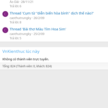
Áo Dài
28/11/21
Trả lời: 6
Thread 'Cụm từ "diễn biến hòa bình" dịch thế nào?'
C
caothutrungky
26/2/09
Trả lời: 8
Thread 'Bài thơ Màu Tím Hoa Sim'
C
caothutrungky
25/2/09
Trả lời: 5
VnKienthuc lúc này
Không có thành viên trực tuyến.
Tổng: 824 (Thành viên: 0, khách: 824)
Định hướng
Diễn đàn VnKienthuc.com là nơi thảo luận và chia sẻ về mọi
kiến thức hữu ích trong học tập và cuộc sống, khởi nghiệp,
kinh doanh,...