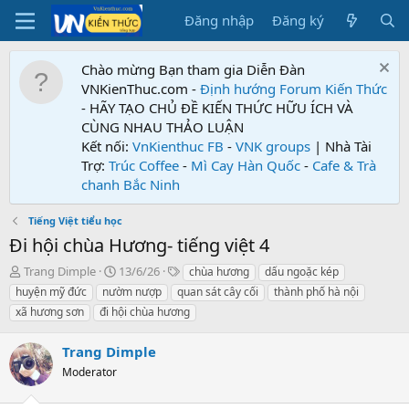
Đăng nhập
Đăng ký
Chào mừng Bạn tham gia Diễn Đàn
VNKienThuc.com -
Định hướng Forum
Kiến Thức
- HÃY TẠO CHỦ ĐỀ KIẾN THỨC HỮU ÍCH VÀ
CÙNG NHAU THẢO LUẬN
Kết nối:
VnKienthuc FB
-
VNK groups
| Nhà Tài
Trợ:
Trúc Coffee
-
Mì Cay Hàn Quốc
-
Cafe & Trà
chanh Bắc Ninh
Tiếng Việt tiểu học
Đi hội chùa Hương- tiếng việt 4
T
N
T
Trang Dimple
13/6/26
chùa hương
dấu ngoặc kép
h
g
ừ
huyện mỹ đức
nườm nượp
quan sát cây cối
thành phố hà nội
r
à
k
xã hương sơn
đi hội chùa hương
e
y
h
a
g
ó
Trang Dimple
d
ử
a
s
i
Moderator
t
a