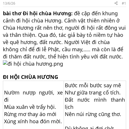
r
13/6/26
#1
t
bài thơ Đi hội chùa Hương:
đề cập đến khung
e
r
cảnh đi hội chùa Hương. Cảnh vật thiên nhiên ở
Chùa Hương rất nên thơ, người đi hội rất đông vui
và thân thiện. Qua đó, tác giả bày tỏ niềm tự hào
về quê hương, đất nước. Người Việt đi chùa
không chỉ để đi lễ Phật, cầu may,….. mà còn là để
đi thăm đất nước, thể hiện tình yêu với đất nước.
ĐI HỘI CHÙA HƯƠNG
Bước mỗi bước say mê
Nườm nượp người, xe
Như giữa trang cổ tích.
đi
Đất nước mình thanh
Mùa xuân về trẩy hội.
lịch
Rừng mơ thay áo mới
Nên núi rừng cũng thơ.
Xúng xính hoa đón mời.
Dù không ai đợi chờ