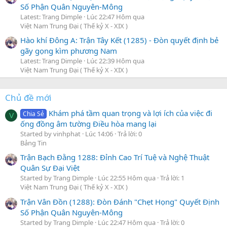
Số Phận Quân Nguyên-Mông
Latest: Trang Dimple
Lúc 22:47 Hôm qua
Việt Nam Trung Đại ( Thế kỷ X - XIX )
Hào khí Đông A: Trận Tây Kết (1285) - Đòn quyết định bẻ
gãy gọng kìm phương Nam
Latest: Trang Dimple
Lúc 22:39 Hôm qua
Việt Nam Trung Đại ( Thế kỷ X - XIX )
Chủ đề mới
Khám phá tầm quan trọng và lợi ích của việc đi
Chia Sẻ
V
ống đồng âm tường Điều hòa mang lại
Started by vinhphat
Lúc 14:06
Trả lời: 0
Bảng Tin
Trận Bạch Đằng 1288: Đỉnh Cao Trí Tuệ và Nghệ Thuật
Quân Sự Đại Việt
Started by Trang Dimple
Lúc 22:55 Hôm qua
Trả lời: 1
Việt Nam Trung Đại ( Thế kỷ X - XIX )
Trận Vân Đồn (1288): Đòn Đánh "Chẹt Họng" Quyết Định
Số Phận Quân Nguyên-Mông
Started by Trang Dimple
Lúc 22:47 Hôm qua
Trả lời: 0