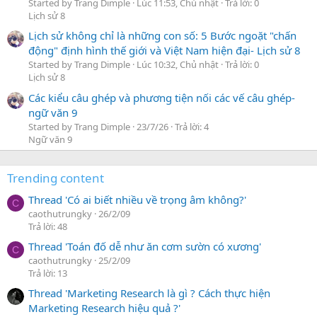
Started by Trang Dimple
Lúc 11:53, Chủ nhật
Trả lời: 0
Lịch sử 8
Lịch sử không chỉ là những con số: 5 Bước ngoặt "chấn
động" định hình thế giới và Việt Nam hiện đại- Lịch sử 8
Started by Trang Dimple
Lúc 10:32, Chủ nhật
Trả lời: 0
Lịch sử 8
Các kiểu câu ghép và phương tiện nối các vế câu ghép-
ngữ văn 9
Started by Trang Dimple
23/7/26
Trả lời: 4
Ngữ văn 9
Trending content
Thread 'Có ai biết nhiều về trọng âm không?'
C
caothutrungky
26/2/09
Trả lời: 48
Thread 'Toán đố dễ như ăn cơm sườn có xương'
C
caothutrungky
25/2/09
Trả lời: 13
Thread 'Marketing Research là gì ? Cách thực hiện
Marketing Research hiệu quả ?'