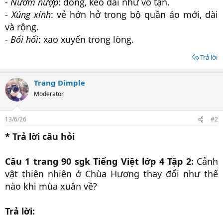
-
Nườm nượp
: đông, kéo dài như vô tận.
-
Xúng
xính
: vẻ hớn hở trong bộ quần áo mới, dài
và rộng.
-
Bổi
hổi
: xao xuyến trong lòng.
Trả lời
Trang Dimple
Moderator
13/6/26
#2
* Trả lời câu hỏi
Câu 1 trang 90 sgk Tiếng Việt lớp 4 Tập 2:
Cảnh
vật thiên nhiên ở Chùa Hương thay đổi như thế
nào khi mùa xuân về?
Trả lời: