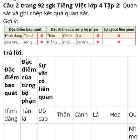
Câu 2 trang 92 sgk Tiếng Việt lớp 4 Tập 2:
Quan
sát và ghi chép kết quả quan sát.
Gợi ý:
Trả lời:
Đặc
Sự
Đặc
điểm
vật
điểm
của
có
bao
từng
liên
quát
bộ
quan
phận
Hình
Tán
Độ
Thân
Cành
Lá
Hoa
Quả
dáng
lá
cao
Nhỏ
mọ