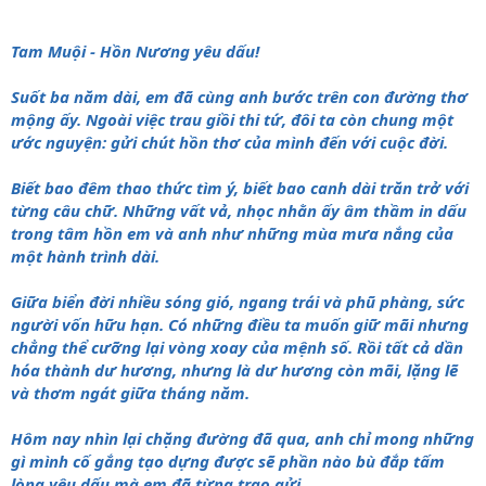
Tam Muội - Hồn Nương yêu dấu!
Suốt ba năm dài, em đã cùng anh bước trên con đường thơ
mộng ấy. Ngoài việc trau giồi thi tứ, đôi ta còn chung một
ước nguyện: gửi chút hồn thơ của mình đến với cuộc đời.
Biết bao đêm thao thức tìm ý, biết bao canh dài trăn trở với
từng câu chữ. Những vất vả, nhọc nhằn ấy âm thầm in dấu
trong tâm hồn em và anh như những mùa mưa nắng của
một hành trình dài.
Giữa biển đời nhiều sóng gió, ngang trái và phũ phàng, sức
người vốn hữu hạn. Có những điều ta muốn giữ mãi nhưng
chẳng thể cưỡng lại vòng xoay của mệnh số. Rồi tất cả dần
hóa thành dư hương, nhưng là dư hương còn mãi, lặng lẽ
và thơm ngát giữa tháng năm.
Hôm nay nhìn lại chặng đường đã qua, anh chỉ mong những
gì mình cố gắng tạo dựng được sẽ phần nào bù đắp tấm
lòng yêu dấu mà em đã từng trao gửi.