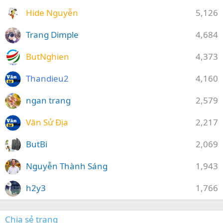
Hide Nguyễn
5,126
Trang Dimple
4,684
ButNghien
4,373
Thandieu2
4,160
ngan trang
2,579
Văn Sử Địa
2,217
ButBi
2,069
Nguyễn Thành Sáng
1,943
h2y3
1,766
Chia sẻ trang