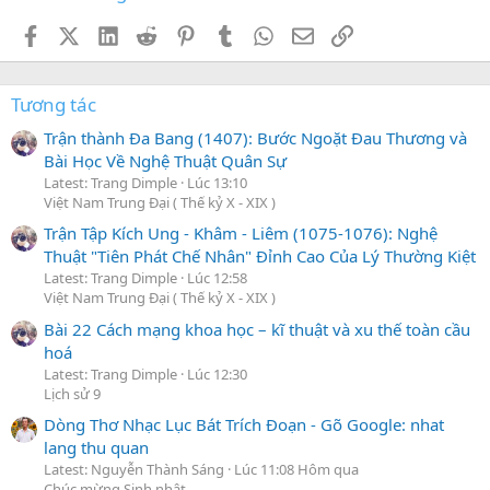
Facebook
X (Twitter)
LinkedIn
Reddit
Pinterest
Tumblr
WhatsApp
Email
Link
Tương tác
Trận thành Đa Bang (1407): Bước Ngoặt Đau Thương và
Bài Học Về Nghệ Thuật Quân Sự
Latest: Trang Dimple
Lúc 13:10
Việt Nam Trung Đại ( Thế kỷ X - XIX )
Trận Tập Kích Ung - Khâm - Liêm (1075-1076): Nghệ
Thuật "Tiên Phát Chế Nhân" Đỉnh Cao Của Lý Thường Kiệt
Latest: Trang Dimple
Lúc 12:58
Việt Nam Trung Đại ( Thế kỷ X - XIX )
Bài 22 Cách mạng khoa học – kĩ thuật và xu thế toàn cầu
hoá
Latest: Trang Dimple
Lúc 12:30
Lịch sử 9
Dòng Thơ Nhạc Lục Bát Trích Đoạn - Gõ Google: nhat
lang thu quan
Latest: Nguyễn Thành Sáng
Lúc 11:08 Hôm qua
Chúc mừng Sinh nhật