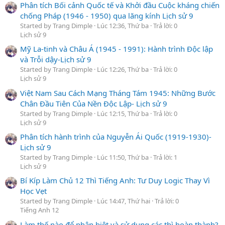
Phân tích Bối cảnh Quốc tế và Khởi đầu Cuộc kháng chiến
chống Pháp (1946 - 1950) qua lăng kính Lịch sử 9
Started by Trang Dimple
Lúc 12:36, Thứ ba
Trả lời: 0
Lịch sử 9
Mỹ La-tinh và Châu Á (1945 - 1991): Hành trình Độc lập
và Trỗi dậy-Lịch sử 9
Started by Trang Dimple
Lúc 12:26, Thứ ba
Trả lời: 0
Lịch sử 9
Việt Nam Sau Cách Mạng Tháng Tám 1945: Những Bước
Chân Đầu Tiên Của Nền Độc Lập- Lịch sử 9
Started by Trang Dimple
Lúc 12:15, Thứ ba
Trả lời: 0
Lịch sử 9
Phân tích hành trình của Nguyễn Ái Quốc (1919-1930)-
Lịch sử 9
Started by Trang Dimple
Lúc 11:50, Thứ ba
Trả lời: 1
Lịch sử 9
Bí Kíp Làm Chủ 12 Thì Tiếng Anh: Tư Duy Logic Thay Vì
Học Vẹt
Started by Trang Dimple
Lúc 14:47, Thứ hai
Trả lời: 0
Tiếng Anh 12
Làm thế nào để phân biệt và sử dụng các thì hoàn thành?