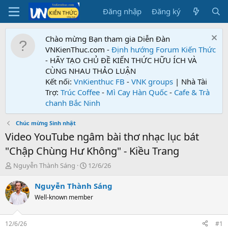
Đăng nhập
Đăng ký
Chào mừng Bạn tham gia Diễn Đàn
VNKienThuc.com -
Định hướng Forum
Kiến Thức
- HÃY TẠO CHỦ ĐỀ KIẾN THỨC HỮU ÍCH VÀ
CÙNG NHAU THẢO LUẬN
Kết nối:
VnKienthuc FB
-
VNK groups
| Nhà Tài
Trợ:
Trúc Coffee
-
Mì Cay Hàn Quốc
-
Cafe & Trà
chanh Bắc Ninh
Chúc mừng Sinh nhật
Video YouTube ngâm bài thơ nhạc lục bát
"Chập Chùng Hư Không" - Kiều Trang
T
N
Nguyễn Thành Sáng
12/6/26
h
g
r
à
Nguyễn Thành Sáng
e
y
Well-known member
a
g
d
ử
s
i
12/6/26
#1