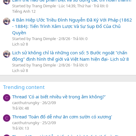
Started by Trang Dimple
Lúc 14:39, Thứ hai
Trả lời: 0
Tiếng Anh 12
4 Bản Hiệp Ước Triều Đình Nguyễn Đã Ký Với Pháp (1862
- 1884): Tiến Trình Xâm Lược Và Sự Sụp Đổ Của Chủ
Quyền
Started by Trang Dimple
2/8/26
Trả lời: 0
Lịch sử 8
Lịch sử không chỉ là những con số: 5 Bước ngoặt "chấn
động" định hình thế giới và Việt Nam hiện đại- Lịch sử 8
Started by Trang Dimple
2/8/26
Trả lời: 0
Lịch sử 8
Trending content
Thread 'Có ai biết nhiều về trọng âm không?'
C
caothutrungky
26/2/09
Trả lời: 48
Thread 'Toán đố dễ như ăn cơm sườn có xương'
C
caothutrungky
25/2/09
Trả lời: 13