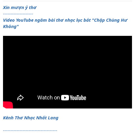
t
a
Xin mượn ý thơ
r
--------------------
t
Video YouTube ngâm bài thơ nhạc lục bát "Chập Chùng Hư
e
Không"
r
Kênh Thơ Nhạc Nhất Lang
------------------------------------