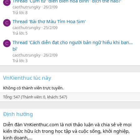
Thread 'Cụm từ "diễn biến hòa bình" dịch thế nào?'
C
caothutrungky
26/2/09
Trả lời: 8
Thread 'Bài thơ Màu Tím Hoa Sim'
C
caothutrungky
25/2/09
Trả lời: 5
Thread 'Cách diễn đạt cho người bản ngữ hiểu khi bạn…
C
bí'
caothutrungky
26/2/09
Trả lời: 3
VnKienthuc lúc này
Không có thành viên trực tuyến.
Tổng: 547 (Thành viên: 0, khách: 547)
Định hướng
Diễn đàn VnKienthuc.com là nơi thảo luận và chia sẻ về mọi
kiến thức hữu ích trong học tập và cuộc sống, khởi nghiệp,
kinh doanh,...