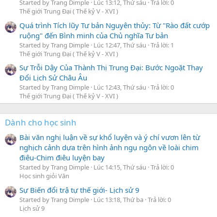
Started by Trang Dimple
Lúc 13:12, Thứ sáu
Trả lời: 0
Thế giới Trung Đại ( Thế kỷ V - XVI )
Quá trình Tích lũy Tư bản Nguyên thủy: Từ "Rào đất cướp
ruộng" đến Bình minh của Chủ nghĩa Tư bản
Started by Trang Dimple
Lúc 12:47, Thứ sáu
Trả lời: 1
Thế giới Trung Đại ( Thế kỷ V - XVI )
Sự Trỗi Dậy Của Thành Thị Trung Đại: Bước Ngoặt Thay
Đổi Lịch Sử Châu Âu
Started by Trang Dimple
Lúc 12:43, Thứ sáu
Trả lời: 0
Thế giới Trung Đại ( Thế kỷ V - XVI )
Dành cho học sinh
Bài văn nghị luận về sự khổ luyện và ý chí vươn lên từ
nghịch cảnh dựa trên hình ảnh ngụ ngôn về loài chim
điêu-Chim điêu luyện bay
Started by Trang Dimple
Lúc 14:15, Thứ sáu
Trả lời: 0
Học sinh giỏi Văn
Sự Biến đổi trậ tự thế giới- Lịch sử 9
Started by Trang Dimple
Lúc 13:18, Thứ ba
Trả lời: 0
Lịch sử 9