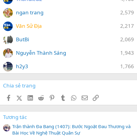
ngan trang
2,579
Văn Sử Địa
2,217
ButBi
2,069
Nguyễn Thành Sáng
1,943
h2y3
1,766
Chia sẻ trang
Facebook
X (Twitter)
LinkedIn
Reddit
Pinterest
Tumblr
WhatsApp
Email
Link
Tương tác
Trận thành Đa Bang (1407): Bước Ngoặt Đau Thương và
Bài Học Về Nghệ Thuật Quân Sự