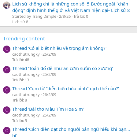
Lịch sử không chỉ là những con số: 5 Bước ngoặt "chấn
động" định hình thế giới và Việt Nam hiện đại- Lịch sử 8
Started by Trang Dimple
2/8/26
Trả lời: 0
Lịch sử 8
Trending content
Thread 'Có ai biết nhiều về trọng âm không?'
C
caothutrungky
26/2/09
Trả lời: 48
Thread 'Toán đố dễ như ăn cơm sườn có xương'
C
caothutrungky
25/2/09
Trả lời: 13
Thread 'Cụm từ "diễn biến hòa bình" dịch thế nào?'
C
caothutrungky
26/2/09
Trả lời: 8
Thread 'Bài thơ Màu Tím Hoa Sim'
C
caothutrungky
25/2/09
Trả lời: 5
Thread 'Cách diễn đạt cho người bản ngữ hiểu khi bạn…
C
bí'