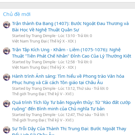
Chủ đề mới
Trận thành Đa Bang (1407): Bước Ngoặt Đau Thương và
Bài Học Về Nghệ Thuật Quân Sự
Started by Trang Dimple
Lúc 13:10
Trả lời: 0
Việt Nam Trung Đại ( Thế kỷ X - XIX )
Trận Tập Kích Ung - Khâm - Liêm (1075-1076): Nghệ
Thuật "Tiên Phát Chế Nhân" Đỉnh Cao Của Lý Thường Kiệt
Started by Trang Dimple
Lúc 12:58
Trả lời: 0
Việt Nam Trung Đại ( Thế kỷ X - XIX )
Hành trình Ánh sáng: Tìm hiểu về Phong trào Văn hóa
Phục hưng và Cải cách Tôn giáo tại Châu Âu
Started by Trang Dimple
Lúc 13:12, Thứ sáu
Trả lời: 0
Thế giới Trung Đại ( Thế kỷ V - XVI )
Quá trình Tích lũy Tư bản Nguyên thủy: Từ "Rào đất cướp
ruộng" đến Bình minh của Chủ nghĩa Tư bản
Started by Trang Dimple
Lúc 12:47, Thứ sáu
Trả lời: 1
Thế giới Trung Đại ( Thế kỷ V - XVI )
Sự Trỗi Dậy Của Thành Thị Trung Đại: Bước Ngoặt Thay
Đổi Lịch Sử Châu Âu