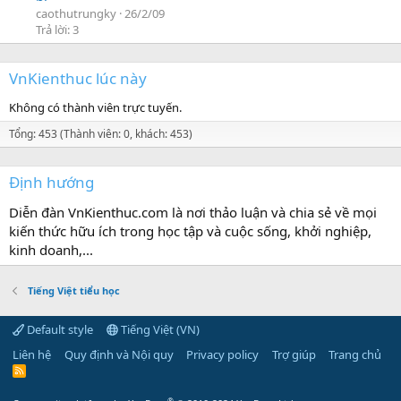
caothutrungky
26/2/09
Trả lời: 3
VnKienthuc lúc này
Không có thành viên trực tuyến.
Tổng: 453 (Thành viên: 0, khách: 453)
Định hướng
Diễn đàn VnKienthuc.com là nơi thảo luận và chia sẻ về mọi
kiến thức hữu ích trong học tập và cuộc sống, khởi nghiệp,
kinh doanh,...
Tiếng Việt tiểu học
Default style
Tiếng Việt (VN)
Liên hệ
Quy định và Nội quy
Privacy policy
Trợ giúp
Trang chủ
R
S
S
®