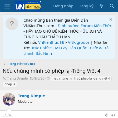
Đăng nhập
Đăng ký
Chào mừng Bạn tham gia Diễn Đàn
VNKienThuc.com -
Định hướng Forum
Kiến Thức
- HÃY TẠO CHỦ ĐỀ KIẾN THỨC HỮU ÍCH VÀ
CÙNG NHAU THẢO LUẬN
Kết nối:
VnKienthuc FB
-
VNK groups
| Nhà Tài
Trợ:
Trúc Coffee
-
Mì Cay Hàn Quốc
-
Cafe & Trà
chanh Bắc Ninh
Tiếng Việt tiểu học
Nếu chúng mình có phép lạ -Tiếng Việt 4
T
N
T
Trang Dimple
8/6/26
nếu chúng mình có phép lạ -tiếng việt 4
h
g
ừ
phép lạ
r
à
k
e
y
h
Trang Dimple
a
g
ó
d
Moderator
ử
a
s
i
t
8/6/26
#1
a