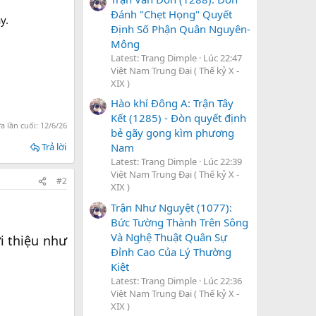
Đánh "Chẹt Họng" Quyết
y.
Định Số Phận Quân Nguyên-
Mông
Latest: Trang Dimple
Lúc 22:47
Việt Nam Trung Đại ( Thế kỷ X -
XIX )
Hào khí Đông A: Trận Tây
Kết (1285) - Đòn quyết định
a lần cuối:
12/6/26
bẻ gãy gọng kìm phương
Nam
Trả lời
Latest: Trang Dimple
Lúc 22:39
Việt Nam Trung Đại ( Thế kỷ X -
#2
XIX )
Trận Như Nguyệt (1077):
Bức Tường Thành Trên Sông
Và Nghệ Thuật Quân Sự
i thiệu như
Đỉnh Cao Của Lý Thường
Kiệt
Latest: Trang Dimple
Lúc 22:36
Việt Nam Trung Đại ( Thế kỷ X -
XIX )