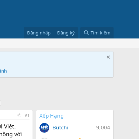
Đăng nhập
Đăng ký
Tìm kiếm
Ninh
Xếp Hạng
#1
 Việt.
Butchi
9,004
hồng với