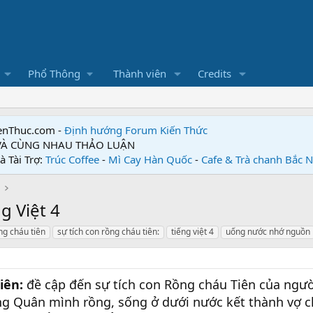
Phổ Thông
Thành viên
Credits
enThuc.com -
Định hướng Forum
Kiến Thức
 VÀ CÙNG NHAU THẢO LUẬN
à Tài Trợ:
Trúc Coffee
-
Mì Cay Hàn Quốc
-
Cafe & Trà chanh Bắc 
g Việt 4
ng cháu tiên
sự tích con rồng cháu tiên:
tiếng việt 4
uống nước nhớ nguồn
Tiên:
đề cập đến sự tích con Rồng cháu Tiên của người
ng Quân mình rồng, sống ở dưới nước kết thành vợ c