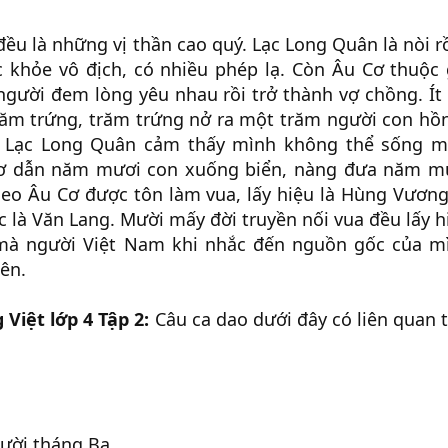
ều là những vị thần cao quý. Lạc Long Quân là nòi r
 khỏe vô địch, có nhiều phép lạ. Còn Âu Cơ thuộc 
 người đem lòng yêu nhau rồi trở thành vợ chồng. Ít 
trăm trứng, trăm trứng nở ra một trăm người con hồ
 Lạc Long Quân cảm thấy mình không thể sống mã
ơ dẫn năm mươi con xuống biển, nàng đưa năm mư
heo Âu Cơ được tôn làm vua, lấy hiệu là Hùng Vươn
 là Văn Lang. Mười mấy đời truyền nối vua đều lấy h
 mà người Việt Nam khi nhắc đến nguồn gốc của m
ên.
 Việt lớp 4 Tập 2:
Câu ca dao dưới đây có liên quan 
ười tháng Ba.