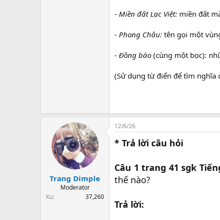
-
Miền đất Lạc Việt:
miền đất mà 
- Phong Châu:
tên gọi một vùng
-
Đồng bào
(cùng một bọc): nhữ
(Sử dụng từ điển để tìm nghĩa 
12/6/26
* Trả lời câu hỏi
Câu 1 trang 41 sgk Tiếng
Trang Dimple
thế nào?
Moderator
Xu
37,260
Trả lời: