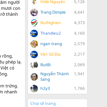
Hide Nguyễn
5,126
trăm người
m mươi con
Trang Dimple
4,641
trở thành
ButNghien
4,373
Thandieu2
4,160
ngan trang
2,579
Văn Sử Địa
2,217
h rồng,
ều phép lạ.
ButBi
2,069
Việt có
ồng.
Nguyễn Thành
1,941
Sáng
răm trứng.
h2y3
1,766
ớn nhanh
Chia sẻ trang