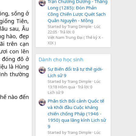
Trận Chương Dương - Thăng
Long (1285): Đòn Phản
ồng, sống ở
Công Chiến Lược Quét Sạch
giống Tiên,
Quân Nguyên - Mông
Started by Trang Dimple
Lúc
lâu sau, Âu
22:05
Trả lời: 0
ng hào, đẹp
Việt Nam Trung Đại ( Thế kỷ X -
i trên cạn
XIX )
ơi con lên
g đóng đô ở
Dành cho học sinh
iệu là Hùng
Sự Biến đổi trậ tự thế giới-
ình thường
Lịch sử 9
Started by Trang Dimple
Lúc
13:18 Hôm qua
Trả lời: 0
Lịch sử 9
thế nào đến
Phân tích Bối cảnh Quốc tế
và Khởi đầu Cuộc kháng
chiến chống Pháp (1946 -
1950) qua lăng kính Lịch sử
9
Started by Trang Dimple
Lúc