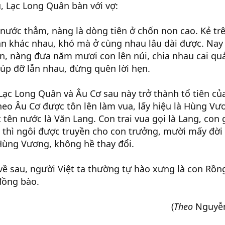
u, Lạc Long Quân bàn với vợ:
 nước thẳm, nàng là dòng tiên ở chốn non cao. Kẻ trê
án khác nhau, khó mà ở cùng nhau lâu dài được. Nay
, nàng đưa năm mươi con lên núi, chia nhau cai qu
iúp đỡ lẫn nhau, đừng quên lời hẹn.
ạc Long Quân và Âu Cơ sau này trở thành tổ tiên củ
heo Âu Cơ được tôn lên làm vua, lấy hiệu là Hùng Vư
tên nước là Văn Lang. Con trai vua gọi là Lang, con 
 thì ngôi được truyền cho con trưởng, mười mấy đời 
 Hùng Vương, không hề thay đổi.
về sau, người Việt ta thường tự hào xưng là con Rồn
đồng bào.
(
Theo
Nguyễn