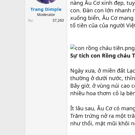
nàng Âu Cơ xinh đẹp, tuyệ
t
a
Trang Dimple
con. Đàn con lớn nhanh 
r
Moderator
xuống biển, Âu Cơ mang 
t
Xu
37,260
e
tổ tiên của của người Việ
r
Sự tích con Rồng cháu T
Ngày xưa, ở miền đất Lạc
thường ở dưới nước, thỉn
Bấy giờ, ở vùng núi cao 
nhiều hoa thơm cỏ lạ bèn
Ít lâu sau, Âu Cơ có mang
Trăm trứng nở ra một tr
như thổi, mặt mũi khôi 