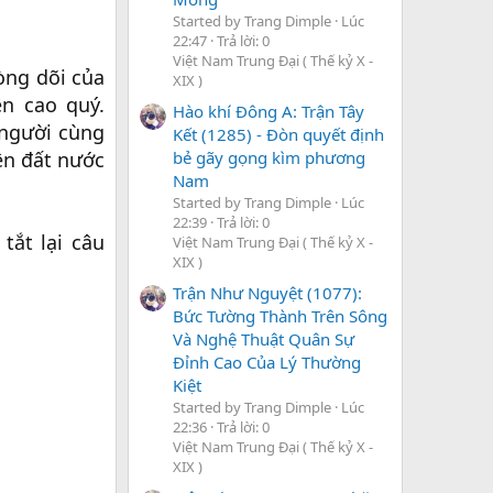
Started by Trang Dimple
Lúc
22:47
Trả lời: 0
Việt Nam Trung Đại ( Thế kỷ X -
òng dõi của
XIX )
ên cao quý.
Hào khí Đông A: Trận Tây
 người cùng
Kết (1285) - Đòn quyết định
bẻ gãy gọng kìm phương
ên đất nước
Nam
Started by Trang Dimple
Lúc
22:39
Trả lời: 0
tắt lại câu
Việt Nam Trung Đại ( Thế kỷ X -
XIX )
Trận Như Nguyệt (1077):
Bức Tường Thành Trên Sông
Và Nghệ Thuật Quân Sự
Đỉnh Cao Của Lý Thường
Kiệt
Started by Trang Dimple
Lúc
22:36
Trả lời: 0
Việt Nam Trung Đại ( Thế kỷ X -
XIX )