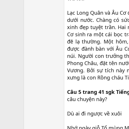
Lạc Long Quân và Âu Cơ đ
dưới nước. Chàng có sức
xinh đẹp tuyệt trần. Hai
Cơ sinh ra một cái bọc 
đẽ lạ thường. Một hôm,
được đành bàn với Âu C
núi. Người con trưởng t
Phong Châu, đặt tên nước
Vương. Bởi sự tích này
xưng là con Rồng cháu Ti
Câu 5 trang 41 sgk Tiếng
câu chuyện này?
Dù ai đi ngược về xuôi
Nhớ ngày giỗ Tổ mùng M