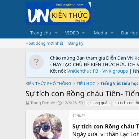
Trang chủ
VIDEO
Media
Đại Học
Hoạt động mới nhất
Đăng ký
Chào mừng Bạn tham gia Diễn Đàn VNKi
- HÃY TẠO CHỦ ĐỀ KIẾN THỨC HỮU ÍCH
Kết nối:
VnKienthuc FB
-
VNK groups
| Nh
KIẾN THỨC PHỔ THÔNG
TIỂU HỌC
Tiếng Việt tiểu học
Sự tích con Rồng cháu Tiên- Tiến
T
N
T
Trang Dimple
12/6/26
lạc long quân
sự tích con rồ
h
g
ừ
r
à
k
12/6/26
e
y
h
a
g
ó
Sự tích con Rồng cháu 
d
ử
a
Ngày xưa, vị thần Lạc Lo
s
i