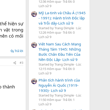
12:36 Hôm qua
Trả lời: 0
Lịch sử 9
Mỹ La-tinh và Châu Á (1945
- 1991): Hành trình Độc lập
và Trỗi dậy-Lịch sử 9
thể hiện sự
Started by Trang Dimple
Lúc
n vật trong
12:26 Hôm qua
Trả lời: 0
 nên có mối
Lịch sử 9
Việt Nam Sau Cách Mạng
Tháng Tám 1945: Những
Trả lời
Bước Chân Đầu Tiên Của
Nền Độc Lập- Lịch sử 9
#3
Started by Trang Dimple
Lúc
12:15 Hôm qua
Trả lời: 0
Lịch sử 9
Phân tích hành trình của
Nguyễn Ái Quốc (1919-
o thành
1930)- Lịch sử 9
Started by Trang Dimple
Lúc
11:50 Hôm qua
Trả lời: 1
Lịch sử 9