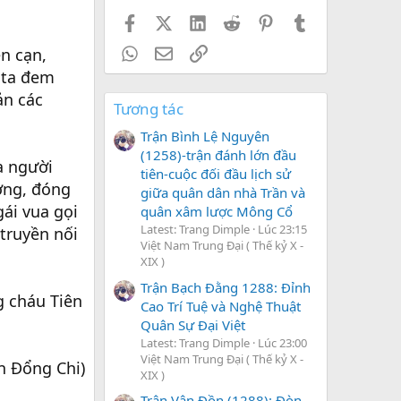
Facebook
X (Twitter)
LinkedIn
Reddit
Pinterest
Tumblr
WhatsApp
Email
Link
n cạn,
 ta đem
ản các
Tương tác
Trận Bình Lệ Nguyên
(1258)-trận đánh lớn đầu
a người
tiên-cuộc đối đầu lịch sử
ơng, đóng
giữa quân dân nhà Trần và
gái vua gọi
quân xâm lược Mông Cổ
Latest: Trang Dimple
Lúc 23:15
truyền nối
Việt Nam Trung Đại ( Thế kỷ X -
XIX )
Trận Bạch Đằng 1288: Đỉnh
g cháu Tiên
Cao Trí Tuệ và Nghệ Thuật
Quân Sự Đại Việt
Latest: Trang Dimple
Lúc 23:00
Việt Nam Trung Đại ( Thế kỷ X -
 Đổng Chi)
XIX )
Trận Vân Đồn (1288): Đòn