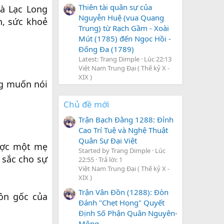
Thiên tài quân sự của
là Lạc Long
Nguyễn Huệ (vua Quang
n, sức khoẻ
Trung) từ Rạch Gầm - Xoài
Mút (1785) đến Ngọc Hồi -
Đống Đa (1789)
Latest: Trang Dimple
Lúc 22:13
Việt Nam Trung Đại ( Thế kỷ X -
XIX )
ng muốn nói
Chủ đề mới
Trận Bạch Đằng 1288: Đỉnh
Cao Trí Tuệ và Nghệ Thuật
Quân Sự Đại Việt
được một mẹ
Started by Trang Dimple
Lúc
 sắc cho sự
22:55
Trả lời: 1
Việt Nam Trung Đại ( Thế kỷ X -
XIX )
Trận Vân Đồn (1288): Đòn
uồn gốc của
Đánh "Chẹt Họng" Quyết
Định Số Phận Quân Nguyên-
Mông