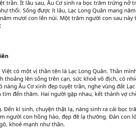
t trần. Ít lâu sau, Âu Cơ sinh ra bọc trăm trứng nở 
như thổi. Sống được ít lâu, Lạc Long Quân mang nă
năm mươi con lên núi. Một trăm người con sau này 
t
iên
 Việt có một vị thần tên là Lạc Long Quân. Thần mìn
h thoảng lên sống trên cạn, sức khoẻ vô địch, có nhi
có nàng Âu Cơ xinh đẹp tuyệt trần, nghe vùng đất Lạc 
 tìm đến thăm. Hai người gặp nhau, kết thành vợ ch
. Đến kì sinh, chuyện thật lạ, nàng sinh ra cái bọc t
ăm người con hồng hào, đẹp đẽ lạ thường. Đàn con l
ngô, khoẻ mạnh như thần.