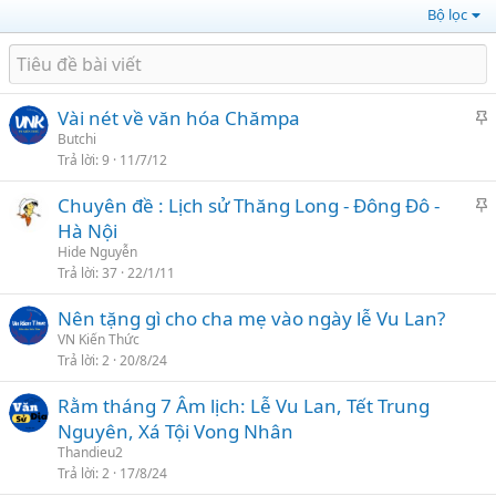
Bộ lọc
Vài nét về văn hóa Chămpa
h
Butchi
Trả lời
9
11/7/12
i
Chuyên đề : Lịch sử Thăng Long - Đông Đô -
l
h
Hà Nội
ạ
i
Hide Nguyễn
i
Trả lời
37
22/1/11
l
Nên tặng gì cho cha mẹ vào ngày lễ Vu Lan?
ạ
VN Kiến Thức
i
Trả lời
2
20/8/24
Rằm tháng 7 Âm lịch: Lễ Vu Lan, Tết Trung
Nguyên, Xá Tội Vong Nhân
Thandieu2
Trả lời
2
17/8/24