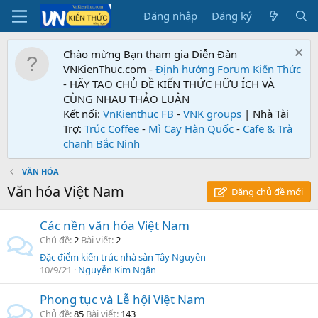
Đăng nhập
Đăng ký
Chào mừng Bạn tham gia Diễn Đàn
VNKienThuc.com -
Định hướng Forum
Kiến Thức
- HÃY TẠO CHỦ ĐỀ KIẾN THỨC HỮU ÍCH VÀ
CÙNG NHAU THẢO LUẬN
Kết nối:
VnKienthuc FB
-
VNK groups
| Nhà Tài
Trợ:
Trúc Coffee
-
Mì Cay Hàn Quốc
-
Cafe & Trà
chanh Bắc Ninh
VĂN HÓA
Văn hóa Việt Nam
Đăng chủ đề mới
Các nền văn hóa Việt Nam
Chủ đề
2
Bài viết
2
Đặc điểm kiến trúc nhà sàn Tây Nguyên
10/9/21
Nguyễn Kim Ngân
Phong tục và Lễ hội Việt Nam
Chủ đề
85
Bài viết
143