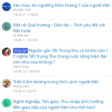
Văn hóa, tín ngưỡng Rằm tháng 7 của người Việt
VN Kiến Thức
Trả lời
0
17/8/24
Viết về Quê hương – Dân tộc – Tình yêu đối với
L
Đất nước
Lê Nhã Vân
Trả lời
1
15/1/23
Nguồn gốc Tết Trung thu có từ khi nào ?
Chia Sẻ
Ý nghĩa Tết Trung Thu trong cuộc sống hiện đại
còn như xưa không ?
Chien Tong
Trả lời
12
14/9/19
Triết lí âm dương trong tính cách người Việt
Phong Cầm
Trả lời
4
5/2/19
Nghề Nghiệp, Tôn giáo, Thu nhập ảnh hưởng
L
đến giao tiếp của người Việt như thế nào?
letam89sf