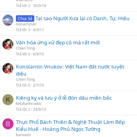
Trả lời
2
30/3/18
Tại sao Người Xưa lại có Danh, Tự, Hiệu
Chia Sẻ
Hanamizuki
Trả lời
3
4/3/17
Văn hóa ứng xử đẹp cũ mà rất mới
Chien Tong
Trả lời
0
6/9/16
Konstantin Vnukov: Việt Nam đất nước tuyệt
diệu
Chien Tong
Trả lời
0
2/7/16
Kiêng kỵ và lưu ý ở lễ đón dâu miền bắc
K
keluhanhcodoc
Trả lời
2
24/9/14
Thực Phổ Bách Thiên & Nghệ Thuật Làm Bếp
B
Kiểu Huế - Hoàng Phủ Ngọc Tường
banvatoi