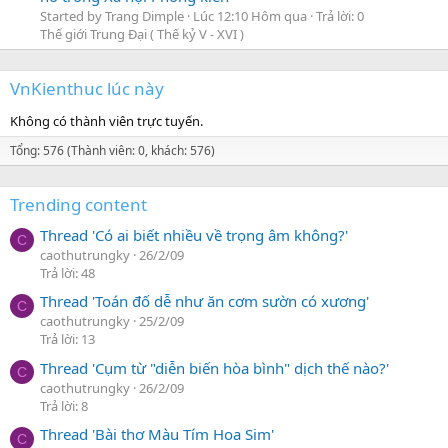
Started by Trang Dimple
Lúc 12:10 Hôm qua
Trả lời: 0
Thế giới Trung Đại ( Thế kỷ V - XVI )
VnKienthuc lúc này
Không có thành viên trực tuyến.
Tổng: 576 (Thành viên: 0, khách: 576)
Trending content
Thread 'Có ai biết nhiều về trọng âm không?'
C
caothutrungky
26/2/09
Trả lời: 48
Thread 'Toán đố dễ như ăn cơm sườn có xương'
C
caothutrungky
25/2/09
Trả lời: 13
Thread 'Cụm từ "diễn biến hòa bình" dịch thế nào?'
C
caothutrungky
26/2/09
Trả lời: 8
Thread 'Bài thơ Màu Tím Hoa Sim'
C