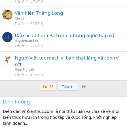
Trả lời
1
5/10/13
Văn hiến Thăng Long
Chị Lan
Trả lời
1
30/7/13
Dấu tích Chăm Pa trong những ngôi tháp cổ
H
huyvietnamhoc
Trả lời
1
29/7/13
Người Việt tọc mạch vì bản chất làng xã còn rơi
rớt
Hide Nguyễn
Trả lời
1
15/6/13
Last
1 of 22
Tiếp
Định hướng
Diễn đàn VnKienthuc.com là nơi thảo luận và chia sẻ về mọi
kiến thức hữu ích trong học tập và cuộc sống, khởi nghiệp,
kinh doanh,...