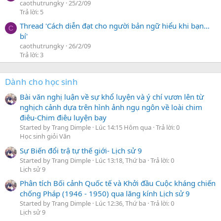
caothutrungky
25/2/09
Trả lời: 5
Thread 'Cách diễn đạt cho người bản ngữ hiểu khi bạn…
C
bí'
caothutrungky
26/2/09
Trả lời: 3
Dành cho học sinh
Bài văn nghị luận về sự khổ luyện và ý chí vươn lên từ
nghịch cảnh dựa trên hình ảnh ngụ ngôn về loài chim
điêu-Chim điêu luyện bay
Started by Trang Dimple
Lúc 14:15 Hôm qua
Trả lời: 0
Học sinh giỏi Văn
Sự Biến đổi trậ tự thế giới- Lịch sử 9
Started by Trang Dimple
Lúc 13:18, Thứ ba
Trả lời: 0
Lịch sử 9
Phân tích Bối cảnh Quốc tế và Khởi đầu Cuộc kháng chiến
chống Pháp (1946 - 1950) qua lăng kính Lịch sử 9
Started by Trang Dimple
Lúc 12:36, Thứ ba
Trả lời: 0
Lịch sử 9