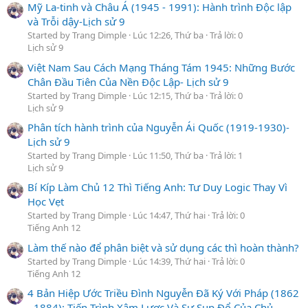
Mỹ La-tinh và Châu Á (1945 - 1991): Hành trình Độc lập
và Trỗi dậy-Lịch sử 9
Started by Trang Dimple
Lúc 12:26, Thứ ba
Trả lời: 0
Lịch sử 9
Việt Nam Sau Cách Mạng Tháng Tám 1945: Những Bước
Chân Đầu Tiên Của Nền Độc Lập- Lịch sử 9
Started by Trang Dimple
Lúc 12:15, Thứ ba
Trả lời: 0
Lịch sử 9
Phân tích hành trình của Nguyễn Ái Quốc (1919-1930)-
Lịch sử 9
Started by Trang Dimple
Lúc 11:50, Thứ ba
Trả lời: 1
Lịch sử 9
Bí Kíp Làm Chủ 12 Thì Tiếng Anh: Tư Duy Logic Thay Vì
Học Vẹt
Started by Trang Dimple
Lúc 14:47, Thứ hai
Trả lời: 0
Tiếng Anh 12
Làm thế nào để phân biệt và sử dụng các thì hoàn thành?
Started by Trang Dimple
Lúc 14:39, Thứ hai
Trả lời: 0
Tiếng Anh 12
4 Bản Hiệp Ước Triều Đình Nguyễn Đã Ký Với Pháp (1862
- 1884): Tiến Trình Xâm Lược Và Sự Sụp Đổ Của Chủ