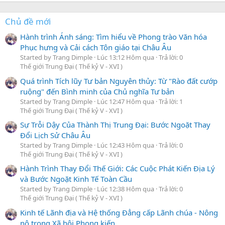
Chủ đề mới
Hành trình Ánh sáng: Tìm hiểu về Phong trào Văn hóa
Phục hưng và Cải cách Tôn giáo tại Châu Âu
Started by Trang Dimple
Lúc 13:12 Hôm qua
Trả lời: 0
Thế giới Trung Đại ( Thế kỷ V - XVI )
Quá trình Tích lũy Tư bản Nguyên thủy: Từ "Rào đất cướp
ruộng" đến Bình minh của Chủ nghĩa Tư bản
Started by Trang Dimple
Lúc 12:47 Hôm qua
Trả lời: 1
Thế giới Trung Đại ( Thế kỷ V - XVI )
Sự Trỗi Dậy Của Thành Thị Trung Đại: Bước Ngoặt Thay
Đổi Lịch Sử Châu Âu
Started by Trang Dimple
Lúc 12:43 Hôm qua
Trả lời: 0
Thế giới Trung Đại ( Thế kỷ V - XVI )
Hành Trình Thay Đổi Thế Giới: Các Cuộc Phát Kiến Địa Lý
và Bước Ngoặt Kinh Tế Toàn Cầu
Started by Trang Dimple
Lúc 12:38 Hôm qua
Trả lời: 0
Thế giới Trung Đại ( Thế kỷ V - XVI )
Kinh tế Lãnh địa và Hệ thống Đẳng cấp Lãnh chúa - Nông
nô trong Xã hội Phong kiến