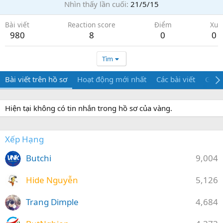
Nhìn thấy lần cuối
21/5/15
Bài viết
Reaction score
Điểm
Xu
980
8
0
0
Tìm
Bài viết trên hồ sơ
Hoạt động mới nhất
Các bài viết
Giới 
Hiện tại không có tin nhắn trong hồ sơ của vàng.
Xếp Hạng
Butchi
9,004
Hide Nguyễn
5,126
Trang Dimple
4,684