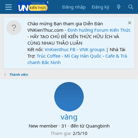
Đăng nhập
Đăng ký
Chào mừng Bạn tham gia Diễn Đàn
VNKienThuc.com -
Định hướng Forum
Kiến Thức
- HÃY TẠO CHỦ ĐỀ KIẾN THỨC HỮU ÍCH VÀ
CÙNG NHAU THẢO LUẬN
Kết nối:
VnKienthuc FB
-
VNK groups
| Nhà Tài
Trợ:
Trúc Coffee
-
Mì Cay Hàn Quốc
-
Cafe & Trà
chanh Bắc Ninh
Thành viên
vàng
New member
·
31
·
đến từ
Quangbinh
Tham gia
2/5/10