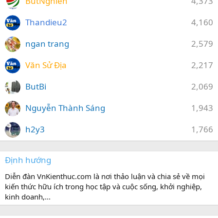
ButNghien
4,373
Thandieu2
4,160
ngan trang
2,579
Văn Sử Địa
2,217
ButBi
2,069
Nguyễn Thành Sáng
1,943
h2y3
1,766
Định hướng
Diễn đàn VnKienthuc.com là nơi thảo luận và chia sẻ về mọi
kiến thức hữu ích trong học tập và cuộc sống, khởi nghiệp,
kinh doanh,...