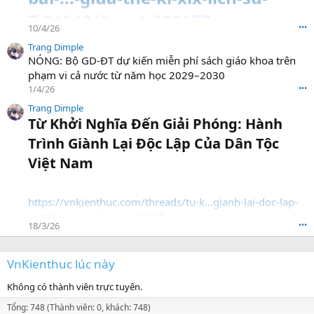
7.94040/#post-202177
10/4/26
•••
Trang Dimple
NÓNG: Bộ GD-ĐT dự kiến miễn phí sách giáo khoa trên
phạm vi cả nước từ năm học 2029–2030
1/4/26
•••
Trang Dimple
Từ Khởi Nghĩa Đến Giải Phóng: Hành
Trình Giành Lại Độc Lập Của Dân Tộc
Việt Nam​
https://vnkienthuc.com/threads/tu-k...gianh-lai-doc-lap-
cua-dan-toc-viet-nam.93925/
18/3/26
•••
VnKienthuc lúc này
Không có thành viên trực tuyến.
Tổng: 748 (Thành viên: 0, khách: 748)