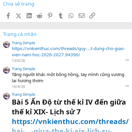
Chia sẻ trang
Facebook
X (Twitter)
LinkedIn
Reddit
Pinterest
Tumblr
WhatsApp
Email
Link
Trang cá nhân
Trang Dimple
https://vnkienthuc.com/threads/quy-...t-dung-cho-giao-
vien-nam-hoc-2026-2027.94390/
13/6/26
•••
Trang Dimple
Tặng người khác một bông hồng, tay mình cũng vương
lại hương thơm
16/4/26
•••
Trang Dimple
Bài 5 Ấn Độ từ thế kỉ IV đến giữa
thế kỉ XIX- Lịch sử 7
https://vnkienthuc.com/threads/
bai-...-giua-the-ki-xix-lich-su-