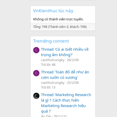
VnKienthuc lúc này
Không có thành viên trực tuyến.
Tổng: 798 (Thành viên: 0, khách: 798)
Trending content
Thread 'Có ai biết nhiều về
C
trọng âm không?'
caothutrungky
26/2/09
Trả lời: 48
Thread 'Toán đố dễ như ăn
C
cơm sườn có xương'
caothutrungky
25/2/09
Trả lời: 13
Thread 'Marketing Research
là gì ? Cách thực hiện
Marketing Research hiệu
quả ?'
Áo Dài
28/11/21