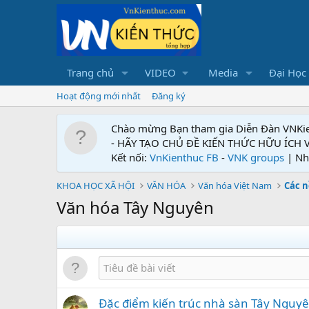
Trang chủ
VIDEO
Media
Đại Học
Hoạt động mới nhất
Đăng ký
Chào mừng Bạn tham gia Diễn Đàn VNKi
- HÃY TẠO CHỦ ĐỀ KIẾN THỨC HỮU ÍCH
Kết nối:
VnKienthuc FB
-
VNK groups
| Nh
KHOA HỌC XÃ HỘI
VĂN HÓA
Văn hóa Việt Nam
Các n
Văn hóa Tây Nguyên
Đặc điểm kiến trúc nhà sàn Tây Nguy