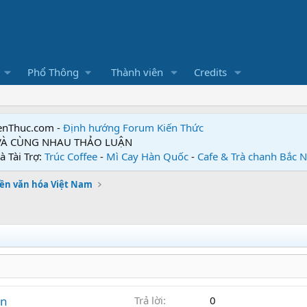
Phổ Thông
Thành viên
Credits
enThuc.com -
Định hướng Forum
Kiến Thức
 VÀ CÙNG NHAU THẢO LUẬN
à Tài Trợ:
Trúc Coffee
-
Mì Cay Hàn Quốc
-
Cafe & Trà chanh Bắc 
ền văn hóa Việt Nam
ên
Trả lời
0