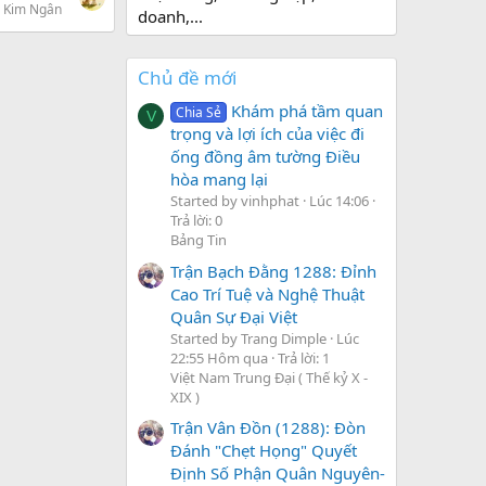
 Kim Ngân
doanh,...
Chủ đề mới
Khám phá tầm quan
Chia Sẻ
V
trọng và lợi ích của việc đi
ống đồng âm tường Điều
hòa mang lại
Started by vinhphat
Lúc 14:06
Trả lời: 0
Bảng Tin
Trận Bạch Đằng 1288: Đỉnh
Cao Trí Tuệ và Nghệ Thuật
Quân Sự Đại Việt
Started by Trang Dimple
Lúc
22:55 Hôm qua
Trả lời: 1
Việt Nam Trung Đại ( Thế kỷ X -
XIX )
Trận Vân Đồn (1288): Đòn
Đánh "Chẹt Họng" Quyết
Định Số Phận Quân Nguyên-