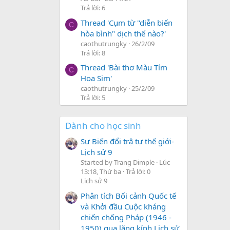
Trả lời: 6
Thread 'Cụm từ "diễn biến
C
hòa bình" dịch thế nào?'
caothutrungky
26/2/09
Trả lời: 8
Thread 'Bài thơ Màu Tím
C
Hoa Sim'
caothutrungky
25/2/09
Trả lời: 5
Dành cho học sinh
Sự Biến đổi trậ tự thế giới-
Lịch sử 9
Started by Trang Dimple
Lúc
13:18, Thứ ba
Trả lời: 0
Lịch sử 9
Phân tích Bối cảnh Quốc tế
và Khởi đầu Cuộc kháng
chiến chống Pháp (1946 -
1950) qua lăng kính Lịch sử