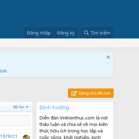
Đăng nhập
Đăng ký
Tìm kiếm
Ninh
Đăng chủ đề mới
Định hướng
Bộ lọc
Diễn đàn VnKienthuc.com là nơi
thảo luận và chia sẻ về mọi kiến
thức hữu ích trong học tập và
10/9/21
cuộc sống, khởi nghiệp, kinh