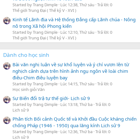
Started by Trang Dimple
Lúc 12:38, Thứ sáu
Trả lời: 0
Thế giới Trung Đại ( Thế kỷ V - XVI )
Kinh tế Lãnh địa và Hệ thống Đẳng cấp Lãnh chúa - Nông
nô trong Xã hội Phong kiến
Started by Trang Dimple
Lúc 12:10, Thứ sáu
Trả lời: 0
Thế giới Trung Đại ( Thế kỷ V - XVI )
Dành cho học sinh
Bài văn nghị luận về sự khổ luyện và ý chí vươn lên từ
nghịch cảnh dựa trên hình ảnh ngụ ngôn về loài chim
điêu-Chim điêu luyện bay
Started by Trang Dimple
Lúc 14:15, Thứ sáu
Trả lời: 0
Học sinh giỏi Văn
Sự Biến đổi trậ tự thế giới- Lịch sử 9
Started by Trang Dimple
Lúc 13:18, Thứ ba
Trả lời: 0
Lịch sử 9
Phân tích Bối cảnh Quốc tế và Khởi đầu Cuộc kháng chiến
chống Pháp (1946 - 1950) qua lăng kính Lịch sử 9
Started by Trang Dimple
Lúc 12:36, Thứ ba
Trả lời: 0
Lịch sử 9