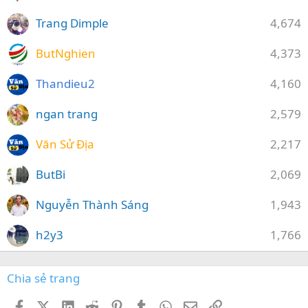
Trang Dimple
4,674
ButNghien
4,373
Thandieu2
4,160
ngan trang
2,579
Văn Sử Địa
2,217
ButBi
2,069
Nguyễn Thành Sáng
1,943
h2y3
1,766
Chia sẻ trang
Facebook
X (Twitter)
LinkedIn
Reddit
Pinterest
Tumblr
WhatsApp
Email
Link