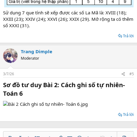
Sử dụng 7 que tính sẽ xếp được các số La Mã là: XVIII (18);
XXIII (23); XXIV (24); XXVI (26); XXIX (29). Mở rộng ta có thêm
số XXXI (31).
Trả lời
Trang Dimple
Moderator
3/7/26
#5
Sơ đồ tư duy Bài 2: Cách ghi số tự nhiên-
Toán 6​
Trả lời