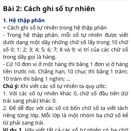
r
Bài 2: Cách ghi số tự nhiên​
t
e
r
1. Hệ thập phân
+ Cách ghi số tự nhiên trong hệ thập phân
- Trong hệ thập phân, mỗi số tự nhiên được viết
dưới dạng một dãy những chữ số lấy trong 10 chữ
số 0; 1; 2; 3; 4; 5; 6; 7; 8 và 9; vị trí của các chữ số
trong dãy gọi là hàng.
- Cứ 10 đơn vị ở một hàng thì bằng 1 đơn vị ở hàng
liền trước nó. Chẳng hạn, 10 chục thì bằng 1 trăm;
10 trăm thì bằng 1 nghìn; …
Chú ý:
Khi viết các số tự nhiên ta quy ước:
1. Với các số tự nhiên khác 0, chữ số đầu tiên (từ
trái sang phải) khác 0.
2. Để dễ đọc với các số có bốn chữ số ta viết tách
riêng từng lớp. Mỗi lớp là một nhóm ba chữ số kể
từ phải sang trái.
Ví dụ 1.
Hãy viết tất cả các số tự nhiên có ba chữ