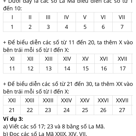
+ Dưới đây là các số La Mã biểu diễn các số từ 1
đến 10:
I
II
III
IV
V
VI
VII
1
2
3
4
5
6
7
+ Để biểu diễn các số từ 11 đến 20, ta thêm X vào
bên trái mỗi số từ I đến X:
XI
XII
XIII
XIV
XV
XVI
XVII
11
12
13
14
15
16
17
+ Để biểu diễn các số từ 21 đến 30, ta thêm XX vào
bên trái mỗi số từ I đến X:
XXI
XXII
XXIII
XXIV
XXV
XXVI
XXVII
21
22
23
24
25
26
27
Ví dụ 3:
a) Viết các số 17; 23 và 8 bằng số La Mã.
b) Đọc các số La Mã XXIX, XIV, VII.