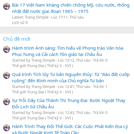
Bài 17 Việt Nam kháng chiến chống Mỹ, cứu nước, thống
nhất đất nước giai đoạn 1965 – 1975
Latest: Trang Dimple
Lúc 17:11, Thứ sáu
Lịch sử 9
Chủ đề mới
Hành trình Ánh sáng: Tìm hiểu về Phong trào Văn hóa
Phục hưng và Cải cách Tôn giáo tại Châu Âu
Started by Trang Dimple
Lúc 13:12, Thứ sáu
Trả lời: 0
Thế giới Trung Đại ( Thế kỷ V - XVI )
Quá trình Tích lũy Tư bản Nguyên thủy: Từ "Rào đất cướp
ruộng" đến Bình minh của Chủ nghĩa Tư bản
Started by Trang Dimple
Lúc 12:47, Thứ sáu
Trả lời: 1
Thế giới Trung Đại ( Thế kỷ V - XVI )
Sự Trỗi Dậy Của Thành Thị Trung Đại: Bước Ngoặt Thay
Đổi Lịch Sử Châu Âu
Started by Trang Dimple
Lúc 12:43, Thứ sáu
Trả lời: 0
Thế giới Trung Đại ( Thế kỷ V - XVI )
Hành Trình Thay Đổi Thế Giới: Các Cuộc Phát Kiến Địa Lý
và Bước Ngoặt Kinh Tế Toàn Cầu