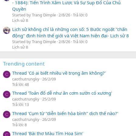
- 1884): Tiến Trình Xâm Lược Và Sự Sụp Đổ Của Chủ
Quyền
Started by Trang Dimple
2/8/26
Trả lời: 0
Lịch sử 8
Lịch sử không chỉ là những con số: 5 Bước ngoặt "chấn
động" định hình thế giới và Việt Nam hiện đại- Lịch sử 8
Started by Trang Dimple
2/8/26
Trả lời: 0
Lịch sử 8
Trending content
Thread 'Có ai biết nhiều về trọng âm không?'
C
caothutrungky
26/2/09
Trả lời: 48
Thread 'Toán đố dễ như ăn cơm sườn có xương'
C
caothutrungky
25/2/09
Trả lời: 13
Thread 'Cụm từ "diễn biến hòa bình" dịch thế nào?'
C
caothutrungky
26/2/09
Trả lời: 8
Thread 'Bài thơ Màu Tím Hoa Sim'
C