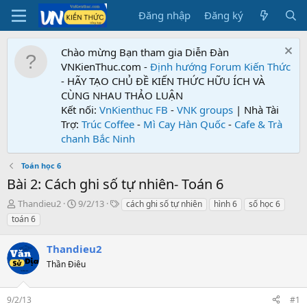
Đăng nhập
Đăng ký
Chào mừng Bạn tham gia Diễn Đàn
VNKienThuc.com -
Định hướng Forum
Kiến Thức
- HÃY TẠO CHỦ ĐỀ KIẾN THỨC HỮU ÍCH VÀ
CÙNG NHAU THẢO LUẬN
Kết nối:
VnKienthuc FB
-
VNK groups
| Nhà Tài
Trợ:
Trúc Coffee
-
Mì Cay Hàn Quốc
-
Cafe & Trà
chanh Bắc Ninh
Toán học 6
Bài 2: Cách ghi số tự nhiên- Toán 6
T
N
T
Thandieu2
9/2/13
cách ghi số tự nhiên
hình 6
số học 6
h
g
ừ
toán 6
r
à
k
e
y
h
Thandieu2
a
g
ó
d
Thần Điêu
ử
a
s
i
t
9/2/13
#1
a