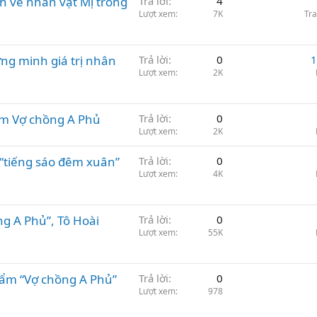
h về nhân vật Mị trong
Trả lời
4
Lượt xem
7K
Tr
ng minh giá trị nhân
Trả lời
0
1
Lượt xem
2K
ẩm Vợ chồng A Phủ
Trả lời
0
Lượt xem
2K
t “tiếng sáo đêm xuân”
Trả lời
0
Lượt xem
4K
g A Phủ”, Tô Hoài
Trả lời
0
Lượt xem
55K
ẩm “Vợ chồng A Phủ”
Trả lời
0
Lượt xem
978