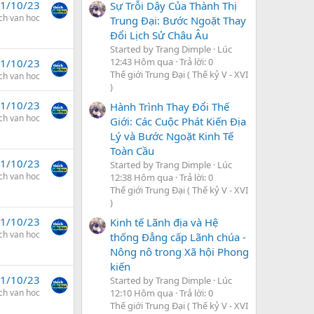
1/10/23
Sự Trỗi Dậy Của Thành Thị
ich van hoc
Trung Đại: Bước Ngoặt Thay
Đổi Lịch Sử Châu Âu
Started by Trang Dimple
Lúc
12:43 Hôm qua
Trả lời: 0
1/10/23
Thế giới Trung Đại ( Thế kỷ V - XVI
ich van hoc
)
1/10/23
Hành Trình Thay Đổi Thế
ich van hoc
Giới: Các Cuộc Phát Kiến Địa
Lý và Bước Ngoặt Kinh Tế
Toàn Cầu
1/10/23
Started by Trang Dimple
Lúc
ich van hoc
12:38 Hôm qua
Trả lời: 0
Thế giới Trung Đại ( Thế kỷ V - XVI
)
1/10/23
Kinh tế Lãnh địa và Hệ
ich van hoc
thống Đẳng cấp Lãnh chúa -
Nông nô trong Xã hội Phong
kiến
1/10/23
Started by Trang Dimple
Lúc
ich van hoc
12:10 Hôm qua
Trả lời: 0
Thế giới Trung Đại ( Thế kỷ V - XVI