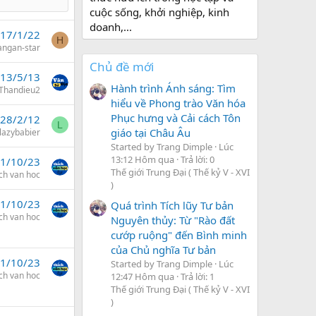
cuộc sống, khởi nghiệp, kinh
doanh,...
17/1/22
H
angan-star
Chủ đề mới
13/5/13
Hành trình Ánh sáng: Tìm
Thandieu2
hiểu về Phong trào Văn hóa
Phục hưng và Cải cách Tôn
28/2/12
L
giáo tại Châu Âu
lazybabier
Started by Trang Dimple
Lúc
13:12 Hôm qua
Trả lời: 0
1/10/23
Thế giới Trung Đại ( Thế kỷ V - XVI
ich van hoc
)
1/10/23
Quá trình Tích lũy Tư bản
ich van hoc
Nguyên thủy: Từ "Rào đất
cướp ruộng" đến Bình minh
của Chủ nghĩa Tư bản
1/10/23
Started by Trang Dimple
Lúc
ich van hoc
12:47 Hôm qua
Trả lời: 1
Thế giới Trung Đại ( Thế kỷ V - XVI
)