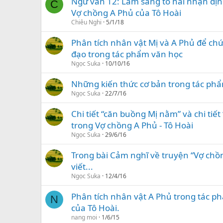
Ngữ văn 12: Làm sáng tỏ hai nhận địn
C
Vợ chồng A Phủ của Tô Hoài
Chiêu Nghi
5/1/18
Phân tích nhân vật Mị và A Phủ để chứ
đạo trong tác phẩm văn học
Ngọc Suka
10/10/16
Những kiến thức cơ bản trong tác ph
Ngọc Suka
22/7/16
Chi tiết “căn buồng Mị nằm” và chi tiế
trong Vợ chồng A Phủ - Tô Hoài
Ngọc Suka
29/6/16
Trong bài Cảm nghĩ về truyện “Vợ chồn
viết...
Ngọc Suka
12/4/16
Phân tích nhân vật A Phủ trong tác ph
N
của Tô Hoài.
nang moi
1/6/15