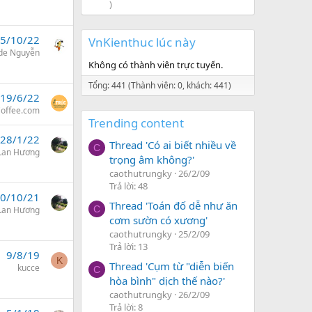
)
5/10/22
VnKienthuc lúc này
de Nguyễn
Không có thành viên trực tuyến.
Tổng: 441 (Thành viên: 0, khách: 441)
19/6/22
Coffee.com
Trending content
28/1/22
Thread 'Có ai biết nhiều về
C
 Lan Hương
trọng âm không?'
caothutrungky
26/2/09
Trả lời: 48
0/10/21
Thread 'Toán đố dễ như ăn
C
 Lan Hương
cơm sườn có xương'
caothutrungky
25/2/09
Trả lời: 13
9/8/19
K
Thread 'Cụm từ "diễn biến
kucce
C
hòa bình" dịch thế nào?'
caothutrungky
26/2/09
Trả lời: 8