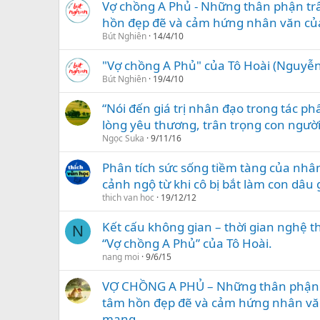
Vợ chồng A Phủ - Những thân phận t
hồn đẹp đẽ và cảm hứng nhân văn củ
Bút Nghiên
14/4/10
"Vợ chồng A Phủ" của Tô Hoài (Nguyễ
Bút Nghiên
19/4/10
“Nói đến giá trị nhân đạo trong tác p
lòng yêu thương, trân trọng con ngườ
Ngọc Suka
9/11/16
Phân tích sức sống tiềm tàng của nhân
cảnh ngộ từ khi cô bị bắt làm con dâu 
thich van hoc
19/12/12
Kết cấu không gian – thời gian nghệ 
N
“Vợ chồng A Phủ” của Tô Hoài.
nang moi
9/6/15
VỢ CHỒNG A PHỦ – Những thân phận 
tâm hồn đẹp đẽ và cảm hứng nhân vă
mạng