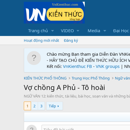
Trang chủ
VIDEO
Media
Đại Học
Hoạt động mới nhất
Đăng ký
Chào mừng Bạn tham gia Diễn Đàn VNKi
- HÃY TẠO CHỦ ĐỀ KIẾN THỨC HỮU ÍCH
Kết nối:
VnKienthuc FB
-
VNK groups
| Nh
KIẾN THỨC PHỔ THÔNG
Trung Học Phổ Thông
Ngữ văn
Vợ chồng A Phủ - Tô hoài
NGỮ VĂN 12: kiến thức, tài liệu, bài học, soạn văn và những 
1
2
3
Tiếp