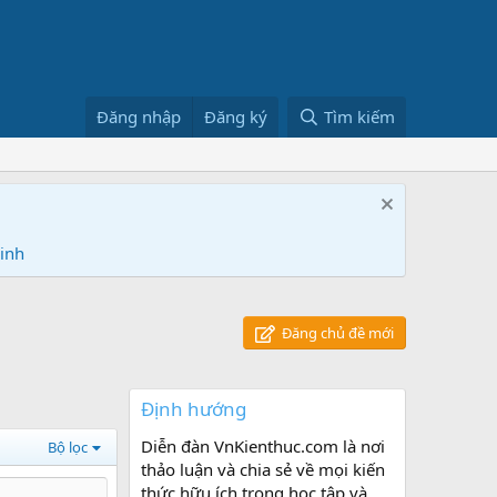
Đăng nhập
Đăng ký
Tìm kiếm
Ninh
Đăng chủ đề mới
Định hướng
Diễn đàn VnKienthuc.com là nơi
Bộ lọc
thảo luận và chia sẻ về mọi kiến
thức hữu ích trong học tập và