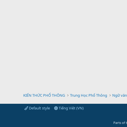
KIẾN THỨC PHỔ THÔNG
Trung Học Phổ Thông
Ngữ văn
Default style
Tiếng Việt (VN)
Parts of 