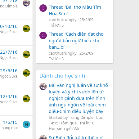
5/1/18
ang Dimple
Thread 'Bài thơ Màu Tím
C
Hoa Sim'
caothutrungky
25/2/09
Trả lời: 5
0/10/16
Ngọc Suka
Thread 'Cách diễn đạt cho
C
người bản ngữ hiểu khi
bạn…bí'
22/7/16
caothutrungky
26/2/09
Ngọc Suka
Trả lời: 3
29/6/16
Dành cho học sinh
Ngọc Suka
Bài văn nghị luận về sự khổ
luyện và ý chí vươn lên từ
12/4/16
nghịch cảnh dựa trên hình
Ngọc Suka
ảnh ngụ ngôn về loài chim
điêu-Chim điêu luyện bay
Started by Trang Dimple
Lúc
1/6/15
14:15 Hôm qua
Trả lời: 0
N
nang moi
Học sinh giỏi Văn
Sự Biến đổi trậ tự thế giới-