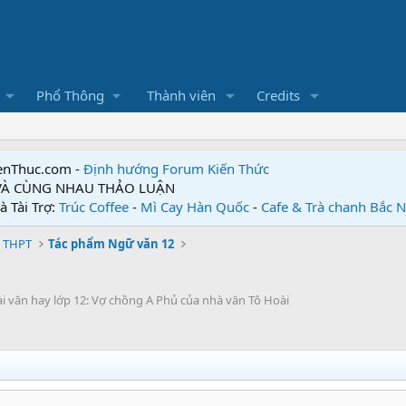
Phổ Thông
Thành viên
Credits
enThuc.com -
Định hướng Forum
Kiến Thức
 VÀ CÙNG NHAU THẢO LUẬN
à Tài Trợ:
Trúc Coffee
-
Mì Cay Hàn Quốc
-
Cafe & Trà chanh Bắc 
 THPT
Tác phẩm Ngữ văn 12
bài văn hay lớp 12: Vợ chồng A Phủ của nhà văn Tô Hoài