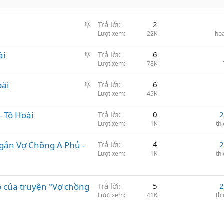
G
Trả lời
2
h
Lượt xem
22K
ho
i
G
ài
Trả lời
6
m
h
Lượt xem
78K
l
i
ạ
G
oài
Trả lời
6
m
i
h
Lượt xem
45K
l
i
ạ
- Tô Hoài
Trả lời
0
2
m
i
Lượt xem
1K
th
l
ạ
ngắn Vợ Chồng A Phủ -
Trả lời
4
2
i
Lượt xem
1K
th
ạo của truyện "Vợ chồng
Trả lời
5
2
Lượt xem
41K
th