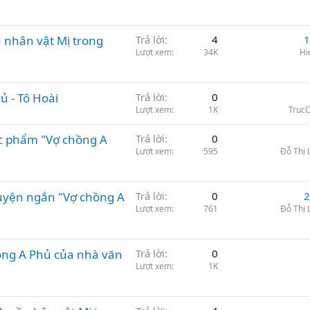
 nhân vật Mị trong
Trả lời
4
1
Lượt xem
34K
Hi
ủ - Tô Hoài
Trả lời
0
Lượt xem
1K
Truc
c phẩm "Vợ chồng A
Trả lời
0
Lượt xem
595
Đỗ Thị
truyện ngắn "Vợ chồng A
Trả lời
0
2
Lượt xem
761
Đỗ Thị
ồng A Phủ của nhà văn
Trả lời
0
Lượt xem
1K