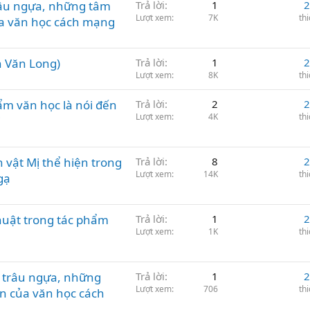
râu ngựa, những tâm
Trả lời
1
2
Lượt xem
7K
th
a văn học cách mạng
n Văn Long)
Trả lời
1
2
Lượt xem
8K
th
hẩm văn học là nói đến
Trả lời
2
2
Lượt xem
4K
th
i
 vật Mị thể hiện trong
Trả lời
8
2
Lượt xem
14K
th
gạ
thuật trong tác phẩm
Trả lời
1
2
Lượt xem
1K
th
trâu ngựa, những
Trả lời
1
2
Lượt xem
706
th
n của văn học cách