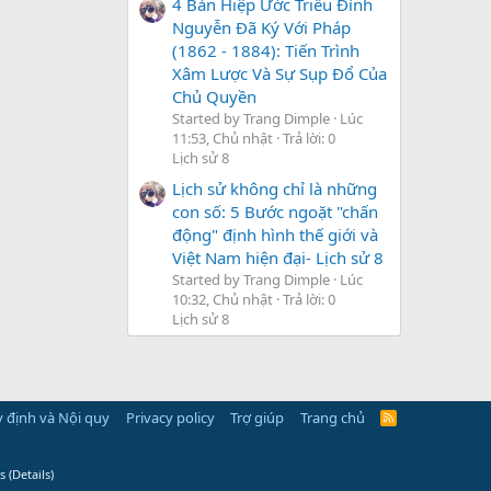
4 Bản Hiệp Ước Triều Đình
Nguyễn Đã Ký Với Pháp
(1862 - 1884): Tiến Trình
Xâm Lược Và Sự Sụp Đổ Của
Chủ Quyền
Started by Trang Dimple
Lúc
11:53, Chủ nhật
Trả lời: 0
Lịch sử 8
Lịch sử không chỉ là những
con số: 5 Bước ngoặt "chấn
động" định hình thế giới và
Việt Nam hiện đại- Lịch sử 8
Started by Trang Dimple
Lúc
10:32, Chủ nhật
Trả lời: 0
Lịch sử 8
 định và Nội quy
Privacy policy
Trợ giúp
Trang chủ
R
S
S
s
(
Details
)