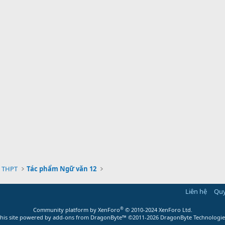
 THPT
Tác phẩm Ngữ văn 12
Liên hệ
Quy
®
Community platform by XenForo
© 2010-2024 XenForo Ltd.
this site powered by
add-ons from DragonByte™
©2011-2026
DragonByte Technologie