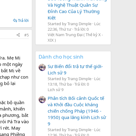
Và Nghệ Thuật Quân Sự
Đỉnh Cao Của Lý Thường
Kiệt
Trả lời
Started by Trang Dimple
Lúc
22:36, Thứ tư
Trả lời: 0
Việt Nam Trung Đại ( Thế kỷ X -
#5
XIX )
Dành cho học sinh
Tra. Mẹ Mị
ào một ngày
Sự Biến đổi trậ tự thế giới-
 bắt Mị về
Lịch sử 9
m chạp như con
Started by Trang Dimple
Lúc
g bỏ lại
13:18, Thứ ba
Trả lời: 0
Lịch sử 9
Phân tích Bối cảnh Quốc tế
 mặc bộ quần
và Khởi đầu Cuộc kháng
 mảnh, khiến
chiến chống Pháp (1946 -
ịa phương, bắt
1950) qua lăng kính Lịch sử
rói Pá Tra vào
9
ì rét. May
Started by Trang Dimple
Lúc
 sang Phiềng
12:36, Thứ ba
Trả lời: 0