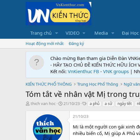
Trang chủ
VIDEO
Media
Đại Học
Hoạt động mới nhất
Đăng ký
Chào mừng Bạn tham gia Diễn Đàn VNKi
- HÃY TẠO CHỦ ĐỀ KIẾN THỨC HỮU ÍCH
Kết nối:
VnKienthuc FB
-
VNK groups
| Nh
KIẾN THỨC PHỔ THÔNG
Trung Học Phổ Thông
Ngữ văn
Tóm tắt về nhân vật Mị trong tr
T
N
T
thich van hoc
21/10/23
a phủ
a sử
ngày tết
n
h
g
ừ
r
à
k
21/10/23
e
y
h
a
g
ó
Mị là một người con gái xinh đẹ
d
ử
a
nhiều biến cố, Mị giúp A Phủ v
s
i