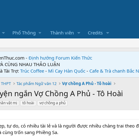
Phổ Thông
Thành viên
Credits
enThuc.com -
Định hướng Forum
Kiến Thức
 VÀ CÙNG NHAU THẢO LUẬN
à Tài Trợ:
Trúc Coffee
-
Mì Cay Hàn Quốc
-
Cafe & Trà chanh Bắc 
 THPT
Tác phẩm Ngữ văn 12
Vợ chồng A Phủ - Tô hoài
uyện ngắn Vợ Chồng A Phủ - Tô Hoài
hân vật mị
tô hoài
vợ chồng a phủ
p, tự do, có nhiều tài lẻ và là người được nhiều chàng trai theo đ
à cùng trốn sang Phiềng Sa.