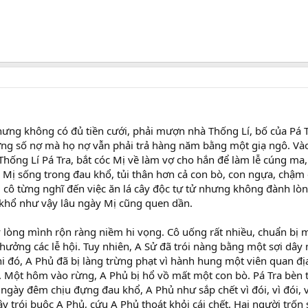
ưng không có đủ tiền cưới, phải mượn nhà Thống Lí, bố của Pá 
ưng số nợ mà họ nợ vẫn phải trả hàng năm bằng một giạ ngô. V
 Thống Lí Pá Tra, bắt cóc Mị về làm vợ cho hắn để làm lễ cúng ma,
. Mị sống trong đau khổ, tủi thân hơn cả con bò, con ngựa, chậ
 cô từng nghĩ đến việc ăn lá cây độc tự tử nhưng không đành lòn
 khổ như vậy lâu ngày Mị cũng quen dần.
ấy lòng mình rộn ràng niềm hi vọng. Cô uống rất nhiều, chuẩn bị
 hưởng các lễ hội. Tuy nhiên, A Sử đã trói nàng bằng một sợi dây
hi đó, A Phủ đã bị làng trừng phạt vì hành hung một viên quan đ
. Một hôm vào rừng, A Phủ bị hổ vồ mất một con bò. Pá Tra bèn t
gày đêm chịu đựng đau khổ, A Phủ như sắp chết vì đói, vì đói, v
ây trói buộc A Phủ, cứu A Phủ thoát khỏi cái chết. Hai người trốn