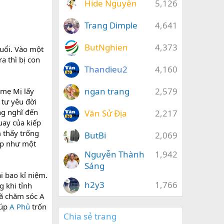
Hide Nguyễn
5,126
Trang Dimple
4,641
ButNghien
4,373
đuổi. Vào một
a thì bị con
Thandieu2
4,160
ngan trang
2,579
 mẹ Mị lấy
 tư yêu đời
ng nghĩ đến
Văn Sử Địa
2,217
uay của kiếp
 thấy trống
ButBi
2,069
hạp như một
Nguyễn Thành
1,942
Sáng
i bao kỉ niệm.
h2y3
1,766
g khi tỉnh
đã chăm sóc A
iúp
A Phủ
trốn
Chia sẻ trang