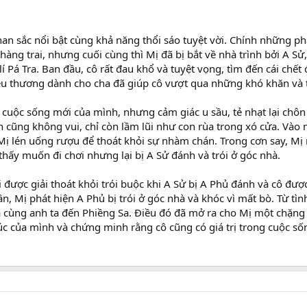
nhan sắc nổi bật cùng khả năng thổi sáo tuyệt vời. Chính những p
hàng trai, nhưng cuối cùng thì Mị đã bị bắt về nhà trình bởi A Sử,
 Pá Tra. Ban đầu, cô rất đau khổ và tuyệt vọng, tìm đến cái chết 
yêu thương dành cho cha đã giúp cô vượt qua những khó khăn và t
cuộc sống mới của mình, nhưng cảm giác u sầu, tẻ nhạt lại chôn
n cũng không vui, chỉ còn lầm lũi như con rùa trong xó cửa. Vào
ị lén uống rượu để thoát khỏi sự nhàm chán. Trong cơn say, Mị
hấy muốn đi chơi nhưng lại bị A Sử đánh và trói ở góc nhà.
được giải thoát khỏi trói buộc khi A Sử bị A Phủ đánh và cô được
n, Mị phát hiện A Phủ bị trói ở góc nhà và khóc vì mất bò. Từ tìn
và cùng anh ta đến Phiềng Sa. Điều đó đã mở ra cho Mị một chặn
úc của mình và chứng minh rằng cô cũng có giá trị trong cuộc số