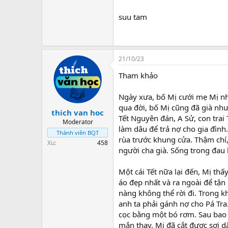
suu tam
21/10/23
Tham khảo
Ngày xưa, bố Mị cưới mẹ Mị nh
qua đời, bố Mị cũng đã già nh
thich van hoc
Tết Nguyên đán, A Sử, con trai
Moderator
làm dâu để trả nợ cho gia đình
Thành viên BQT
rùa trước khung cửa. Thậm chí,
Xu
458
người cha già. Sống trong đau
Một cái Tết nữa lại đến, Mị th
áo đẹp nhất và ra ngoài để tận
nàng không thể rời đi. Trong k
anh ta phải gánh nợ cho Pá Tra
cọc bằng một bó rơm. Sau bao n
mắn thay, Mị đã cắt được sợi d