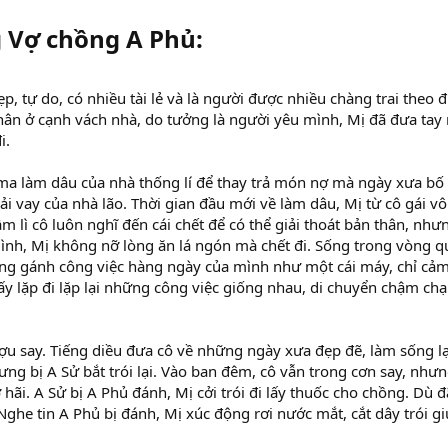
g Vợ chồng A Phủ:
ẹp, tự do, có nhiều tài lẻ và là người được nhiều chàng trai theo 
ân ở cạnh vách nhà, do tưởng là người yêu mình, Mị đã đưa tay r
i.
 ma làm dâu của nhà thống lí để thay trả món nợ mà ngày xưa bố
i vay của nhà lão. Thời gian đầu mới về làm dâu, Mị từ cô gái vô
m lì cô luôn nghĩ đến cái chết để có thể giải thoát bản thân, như
ình, Mị không nỡ lòng ăn lá ngón mà chết đi. Sống trong vòng q
ồng gánh công việc hàng ngày của mình như một cái máy, chỉ cảm
ấy lặp đi lặp lại những công việc giống nhau, di chuyển chậm c
ợu say. Tiếng diều đưa cô về những ngày xưa đẹp đẽ, làm sống lạ
ng bị A Sử bắt trói lại. Vào ban đêm, cô vẫn trong cơn say, nhưn
hãi. A Sử bị
A Phủ đánh, Mị cởi trói đi lấy thuốc cho chồng. Dù 
ghe tin A Phủ bị đánh, Mị xúc động rơi nước mắt, cắt dây trói g