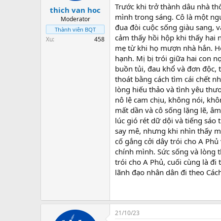
Trước khi trở thành dâu nhà thố
thich van hoc
mình trong sáng. Cô là một ng
Moderator
đua đòi cuộc sống giàu sang, và
Thành viên BQT
cảm thấy hồi hộp khi thấy hai n
Xu
458
mẹ từ khi họ mượn nhà hắn. Họ
hạnh. Mị bị trói giữa hai con 
buồn tủi, đau khổ và đơn độc, 
thoát bằng cách tìm cái chết n
lòng hiếu thảo và tình yêu thư
nô lệ cam chịu, không nói, kh
mất dần và cô sống lặng lẽ, â
lúc gió rét dữ dội và tiếng sá
say mê, nhưng khi nhìn thấy mọ
cố gắng cởi dây trói cho A Phủ 
chính mình. Sức sống và lòng t
trói cho A Phủ, cuối cùng là đ
lãnh đạo nhân dân đi theo Các
21/10/23