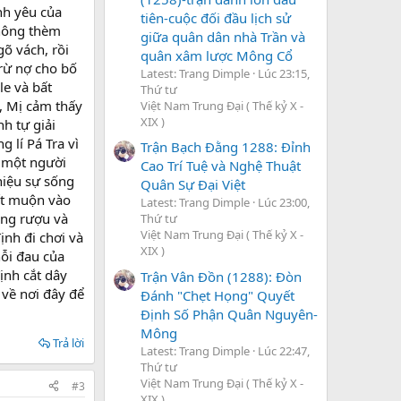
ình yêu của
tiên-cuộc đối đầu lịch sử
không thèm
giữa quân dân nhà Trần và
gõ vách, rồi
quân xâm lược Mông Cổ
trừ nợ cho bố
Latest: Trang Dimple
Lúc 23:15,
e và bất
Thứ tư
, Mị cảm thấy
Việt Nam Trung Đại ( Thế kỷ X -
XIX )
h tự giải
 lí Pá Tra vì
Trận Bạch Đằng 1288: Đỉnh
h một người
Cao Trí Tuệ và Nghệ Thuật
hiệu sự sống
Quân Sự Đại Việt
ết muộn vào
Latest: Trang Dimple
Lúc 23:00,
ống rượu và
Thứ tư
Việt Nam Trung Đại ( Thế kỷ X -
ịnh đi chơi và
XIX )
nỗi đau của
ịnh cắt dây
Trận Vân Đồn (1288): Đòn
 về nơi đây để
Đánh "Chẹt Họng" Quyết
Định Số Phận Quân Nguyên-
Mông
Trả lời
Latest: Trang Dimple
Lúc 22:47,
Thứ tư
Việt Nam Trung Đại ( Thế kỷ X -
#3
XIX )