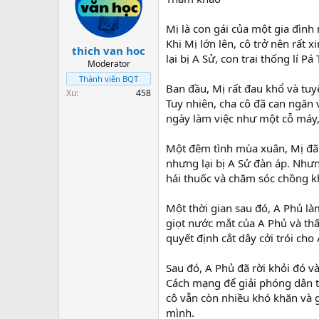
Mị là con gái của một gia đình 
Khi Mị lớn lên, cô trở nên rất 
thich van hoc
lại bị A Sử, con trai thống lí P
Moderator
Thành viên BQT
Ban đầu, Mị rất đau khổ và tuy
Xu
458
Tuy nhiên, cha cô đã can ngăn 
ngày làm việc như một cỗ máy
Một đêm tình mùa xuân, Mị đã 
nhưng lại bị A Sử đàn áp. Như
hái thuốc và chăm sóc chồng k
Một thời gian sau đó, A Phủ làm
giọt nước mắt của A Phủ và thấ
quyết định cắt dây cởi trói cho
Sau đó, A Phủ đã rời khỏi đó v
Cách mạng để giải phóng dân t
cô vẫn còn nhiều khó khăn và 
mình.