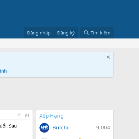
Đăng nhập
Đăng ký
Tìm kiếm
Ninh
Xếp Hạng
#1
uổi. Sau
Butchi
9,004