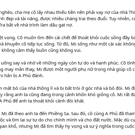
nghèo, cha mẹ cô lấy nhau thiếu tiền nên phải vay nợ của nhà Thố
xinh đẹp và tài năng, được nhiều chàng trai theo đuổi. Tuy nhiên, 
á Tra bắt về nhà trình làm dâu gạt nợ.
ệt vọng. Cô muốn tìm đến cái chết để thoát khỏi cuộc sống đầy b
và khuyên cô tiếp tục sống. Từ đó, Mị sống như một cái xác khô
, không cảm thấy buồn cũng không vui.
uống say và nhớ về những ngày còn tự do và hạnh phúc. Cô tính 
ng may mắn thay, Mị được một người phụ nữ trong nhà giúp cô cởi
hi hắn bị A Phủ đánh.
 mất bò của nhà thống lí và bị bắt trói ở góc nhà và bỏ đói. Mị đ
y rằng anh ta cũng đang trong cảnh khốn khó giống cô. Mị rất đ
 A Phủ để anh ta thoát khỏi cảnh đói khát.
à Mị đã theo anh ta đến Phiềng Sa. Sau đó, cô cùng A Phủ đã tha
ộc và tìm lại sự tự do cho chính mình và cho đất nước. Mặc dù c
gian khổ, nhưng Mị đã tìm thấy hy vọng và sự ý nghĩa trong cuộc