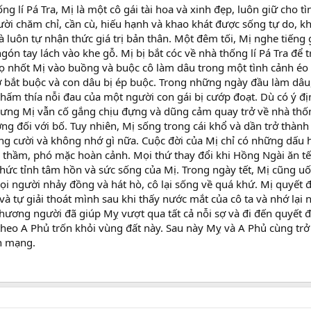
ng lí Pá Tra, Mị là một cô gái tài hoa và xinh đẹp, luôn giữ cho t
ười chăm chỉ, cần cù, hiếu hạnh và khao khát được sống tự do, 
 luôn tự nhận thức giá trị bản thân. Một đêm tối, Mị nghe tiếng 
gón tay lách vào khe gỗ. Mị bị bắt cóc về nhà thống lí Pá Tra để 
 nhốt Mị vào buồng và buộc cô làm dâu trong một tình cảnh éo l
nợ bắt buộc và con dâu bị ép buộc. Trong những ngày đầu làm dâu
thấm thía nỗi đau của một người con gái bị cướp đoạt. Dù có ý địn
hưng Mị vẫn cố gắng chịu đựng và dũng cảm quay trở về nhà thống
ơng đối với bố. Tuy nhiên, Mị sống trong cái khổ và dần trở thàn
ông cười và không nhớ gì nữa. Cuộc đời của Mị chỉ có những dấu 
m thầm, phó mặc hoàn cảnh. Mọi thứ thay đổi khi Hồng Ngài ăn t
o thức tỉnh tâm hồn và sức sống của Mị. Trong ngày tết, Mị cũng u
i người nhảy đồng và hát hò, cô lại sống về quá khứ. Mị quyết đ
và tự giải thoát mình sau khi thấy nước mắt của cô ta và nhớ lại 
hương người đã giúp Mỵ vượt qua tất cả nỗi sợ và đi đến quyết đ
i theo A Phủ trốn khỏi vùng đất này. Sau này Mỵ và A Phủ cùng trở
h mạng.