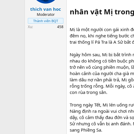
t
a
thich van hoc
nhân vật Mị tron
r
Moderator
t
Thành viên BQT
e
Xu
458
Mị là một người
con gái xinh đ
r
đêm nọ, khi nghe tiếng bước ch
trai thống lí Pá Tra là A Sử bắt đ
Ngày hôm sau, Mị bị bắt
trình
nhau do không có tiền buộc phả
trở nên vô cùng phiền muộn, lầ
hoàn cảnh của người cha già m
làm dâu nợ nần phải trả, Mị g
rỗng trống rỗng. Mỗi ngày, cô 
con rùa trong sân.
Trong ngày Tết, Mị lén uống rư
Nàng định ra ngoài vui chơi như
dậy, cô cảm thấy đau đớn và sợ 
Sử nhưng cô vẫn bị anh đánh. N
sang Phiềng Sa.