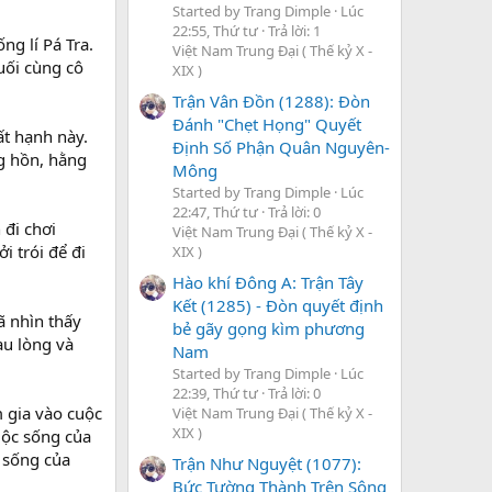
Started by Trang Dimple
Lúc
22:55, Thứ tư
Trả lời: 1
ng lí Pá Tra.
Việt Nam Trung Đại ( Thế kỷ X -
cuối cùng cô
XIX )
Trận Vân Đồn (1288): Đòn
Đánh "Chẹt Họng" Quyết
ất hạnh này.
Định Số Phận Quân Nguyên-
ng hồn, hằng
Mông
Started by Trang Dimple
Lúc
22:47, Thứ tư
Trả lời: 0
đi chơi
Việt Nam Trung Đại ( Thế kỷ X -
 trói để đi
XIX )
Hào khí Đông A: Trận Tây
Kết (1285) - Đòn quyết định
ã nhìn thấy
bẻ gãy gọng kìm phương
au lòng và
Nam
Started by Trang Dimple
Lúc
22:39, Thứ tư
Trả lời: 0
m gia vào cuộc
Việt Nam Trung Đại ( Thế kỷ X -
XIX )
uộc sống của
 sống của
Trận Như Nguyệt (1077):
Bức Tường Thành Trên Sông