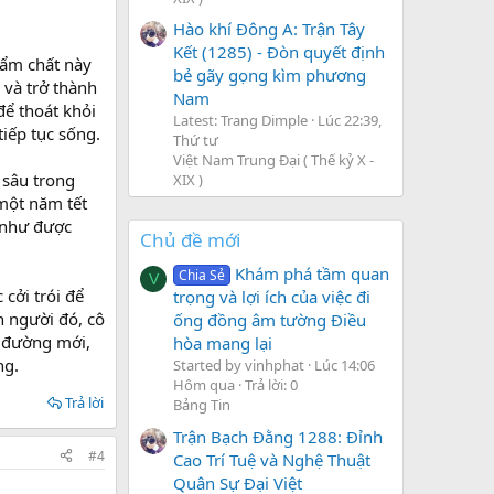
Hào khí Đông A: Trận Tây
Kết (1285) - Đòn quyết định
hẩm chất này
bẻ gãy gọng kìm phương
 và trở thành
Nam
để thoát khỏi
Latest: Trang Dimple
Lúc 22:39,
iếp tục sống.
Thứ tư
Việt Nam Trung Đại ( Thế kỷ X -
 sâu trong
XIX )
 một năm tết
 như được
Chủ đề mới
Khám phá tầm quan
Chia Sẻ
V
 cởi trói để
trọng và lợi ích của việc đi
h người đó, cô
ống đồng âm tường Điều
g đường mới,
hòa mang lại
ng.
Started by vinhphat
Lúc 14:06
Hôm qua
Trả lời: 0
Trả lời
Bảng Tin
Trận Bạch Đằng 1288: Đỉnh
#4
Cao Trí Tuệ và Nghệ Thuật
Quân Sự Đại Việt