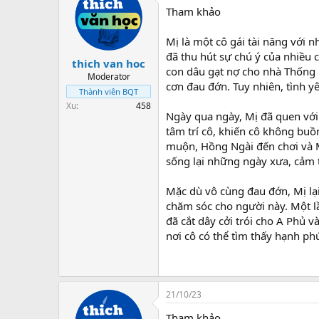
Tham khảo
Mị là một cô gái tài năng với 
đã thu hút sự chú ý của nhiều c
thich van hoc
con dâu gạt nợ cho nhà Thống lí
Moderator
cơn đau đớn. Tuy nhiên, tình 
Thành viên BQT
Xu
458
Ngày qua ngày, Mị đã quen với 
tâm trí cô, khiến cô không buồ
muộn, Hồng Ngài đến chơi và M
sống lại những ngày xưa, cảm t
Mặc dù vô cùng đau đớn, Mị lại 
chăm sóc cho người này. Một lầ
đã cắt dây cởi trói cho A Phủ 
nơi cô có thể tìm thấy hạnh ph
21/10/23
Tham khảo