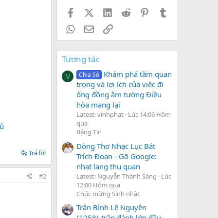
Facebook
X (Twitter)
LinkedIn
Reddit
Pinterest
Tumblr
WhatsApp
Email
Link
Tương tác
Khám phá tầm quan
Chia Sẻ
V
trọng và lợi ích của việc đi
ống đồng âm tường Điều
hòa mang lại
Latest: vinhphat
Lúc 14:06 Hôm
qua
hủ
Bảng Tin
Dòng Thơ Nhạc Lục Bát
Trả lời
Trích Đoạn - Gõ Google:
nhat lang thu quan
Latest: Nguyễn Thành Sáng
Lúc
#2
12:00 Hôm qua
Chúc mừng Sinh nhật
Trận Bình Lệ Nguyên
(1258)-trận đánh lớn đầu