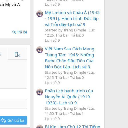
cả Mị và A
Lịch sử 9
Mỹ La-tinh và Châu Á (1945
- 1991): Hành trình Độc lập
và Trỗi dậy-Lịch sử 9
Started by Trang Dimple
Lúc
Trả lời
12:26, Thứ ba
Trả lời: 0
Lịch sử 9
Việt Nam Sau Cách Mạng
Tháng Tám 1945: Những
hêm tùy chọn…
Xem trước
Bước Chân Đầu Tiên Của
Nền Độc Lập- Lịch sử 9
Started by Trang Dimple
Lúc
12:15, Thứ ba
Trả lời: 0
Lịch sử 9
Phân tích hành trình của
Nguyễn Ái Quốc (1919-
1930)- Lịch sử 9
Started by Trang Dimple
Lúc
11:50, Thứ ba
Trả lời: 1
Lịch sử 9
Gửi trả lời
Bí Kíp Làm Chủ 12 Thì Tiếng