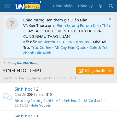
Đăng nhập
Đăng ký
Chào mừng Bạn tham gia Diễn Đàn
VNKienThuc.com -
Định hướng Forum
Kiến Thức
- HÃY TẠO CHỦ ĐỀ KIẾN THỨC HỮU ÍCH VÀ
CÙNG NHAU THẢO LUẬN
Kết nối:
VnKienthuc FB
-
VNK groups
| Nhà Tài
Trợ:
Trúc Coffee
-
Mì Cay Hàn Quốc
-
Cafe & Trà
chanh Bắc Ninh
Trung Học Phổ Thông
SINH HỌC THPT
Đăng chủ đề mới
Kiến thức, bài học, bài tập, ôn thi sinh học THPT
Sinh học 12
Chủ đề
359
Bài viết
810
Đề cương ôn thi giữa kì I - Môn Sinh học lớp 12 (Có đáp án)
20/10/23
Hide Nguyễn
Sinh học 11