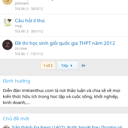
johnnam
Trả lời
0
30/3/12
Câu hỏi lí thú
mup
Trả lời
3
30/1/12
Đề thi học sinh giỏi quốc gia THPT năm 2012
Z
zin love
Trả lời
1
15/1/12
Last
1 of 2
Tiếp
Định hướng
Diễn đàn VnKienthuc.com là nơi thảo luận và chia sẻ về mọi
kiến thức hữu ích trong học tập và cuộc sống, khởi nghiệp,
kinh doanh,...
Chủ đề mới
Trận thành Đa Bang (1407): Bước Ngoặt Đau Thương và