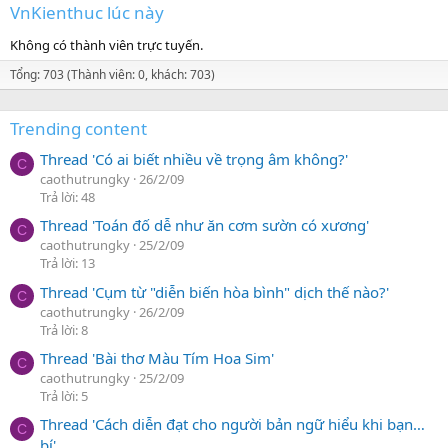
VnKienthuc lúc này
Không có thành viên trực tuyến.
Tổng: 703 (Thành viên: 0, khách: 703)
Trending content
Thread 'Có ai biết nhiều về trọng âm không?'
C
caothutrungky
26/2/09
Trả lời: 48
Thread 'Toán đố dễ như ăn cơm sườn có xương'
C
caothutrungky
25/2/09
Trả lời: 13
Thread 'Cụm từ "diễn biến hòa bình" dịch thế nào?'
C
caothutrungky
26/2/09
Trả lời: 8
Thread 'Bài thơ Màu Tím Hoa Sim'
C
caothutrungky
25/2/09
Trả lời: 5
Thread 'Cách diễn đạt cho người bản ngữ hiểu khi bạn…
C
bí'