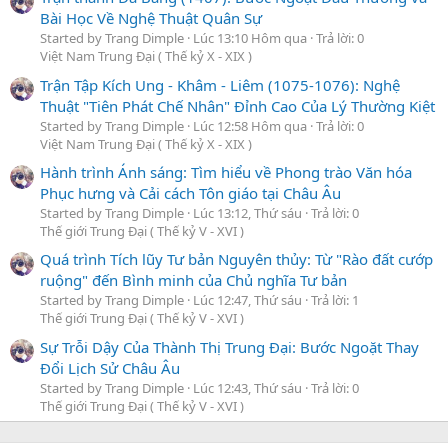
Bài Học Về Nghệ Thuật Quân Sự
Started by Trang Dimple
Lúc 13:10 Hôm qua
Trả lời: 0
Việt Nam Trung Đại ( Thế kỷ X - XIX )
Trận Tập Kích Ung - Khâm - Liêm (1075-1076): Nghệ
Thuật "Tiên Phát Chế Nhân" Đỉnh Cao Của Lý Thường Kiệt
Started by Trang Dimple
Lúc 12:58 Hôm qua
Trả lời: 0
Việt Nam Trung Đại ( Thế kỷ X - XIX )
Hành trình Ánh sáng: Tìm hiểu về Phong trào Văn hóa
Phục hưng và Cải cách Tôn giáo tại Châu Âu
Started by Trang Dimple
Lúc 13:12, Thứ sáu
Trả lời: 0
Thế giới Trung Đại ( Thế kỷ V - XVI )
Quá trình Tích lũy Tư bản Nguyên thủy: Từ "Rào đất cướp
ruộng" đến Bình minh của Chủ nghĩa Tư bản
Started by Trang Dimple
Lúc 12:47, Thứ sáu
Trả lời: 1
Thế giới Trung Đại ( Thế kỷ V - XVI )
Sự Trỗi Dậy Của Thành Thị Trung Đại: Bước Ngoặt Thay
Đổi Lịch Sử Châu Âu
Started by Trang Dimple
Lúc 12:43, Thứ sáu
Trả lời: 0
Thế giới Trung Đại ( Thế kỷ V - XVI )