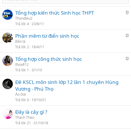
Tổng hợp kiến thức Sinh học THPT
h
Thandieu2
Trả lời
4
23/8/11
i
Phần mềm từ điển sinh học
l
h
Bão lá
ạ
Trả lời
2
18/4/11
i
i
Tổng hợp công thức sinh học
l
h
thoa812
ạ
Trả lời
1
3/1/10
i
i
Đề KSCL môn sinh lớp 12 lần 1 chuyên Hùng
l
Vương - Phú Thọ
ạ
Áo Dài
i
Trả lời
0
19/10/21
Đây là cây gì ?
Thach Thao
Trả lời
21
31/10/18