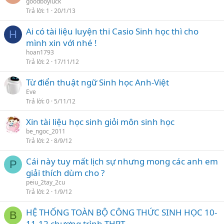
goodboyluck
Trả lời
1
20/1/13
Ai có tài liệu luyện thi Casio Sinh học thì cho
H
mình xin với nhé !
hoan1793
Trả lời
2
17/11/12
Từ điển thuật ngữ Sinh học Anh-Việt
Eve
Trả lời
0
5/11/12
Xin tài liệu học sinh giỏi môn sinh học
be_ngoc_2011
Trả lời
2
8/9/12
Cái này tuy mất lịch sự nhưng mong các anh em
P
giải thích dùm cho ?
peiu_2tay_2cu
Trả lời
2
1/9/12
HỆ THỐNG TOÀN BỘ CÔNG THỨC SINH HỌC 10-
B
11-12 chương trình THPT