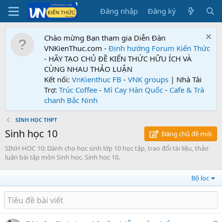
Đăng nhập
Đăng ký
Chào mừng Bạn tham gia Diễn Đàn
VNKienThuc.com -
Định hướng Forum
Kiến Thức
- HÃY TẠO CHỦ ĐỀ KIẾN THỨC HỮU ÍCH VÀ
CÙNG NHAU THẢO LUẬN
Kết nối:
VnKienthuc FB
-
VNK groups
| Nhà Tài
Trợ:
Trúc Coffee
-
Mì Cay Hàn Quốc
-
Cafe & Trà
chanh Bắc Ninh
SINH HỌC THPT
Sinh học 10
Đăng chủ đề mới
SINH HOC 10: Dành cho học sinh lớp 10 học tập, trao đổi tài liệu, thảo
luận bài tập môn Sinh học. Sinh hoc 10.
Bộ lọc