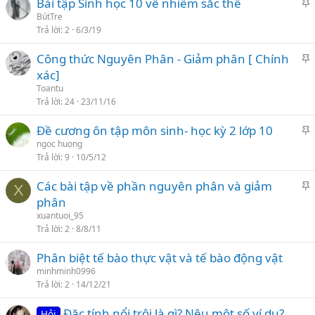
Bài tập Sinh học 10 về nhiễm sắc thể
h
BútTre
Trả lời
2
6/3/19
i
Công thức Nguyên Phân - Giảm phân [ Chính
l
h
xác]
ạ
i
Toantu
i
Trả lời
24
23/11/16
l
Đề cương ôn tập môn sinh- học kỳ 2 lớp 10
ạ
h
ngoc huọng
i
Trả lời
9
10/5/12
i
Các bài tập về phần nguyên phân và giảm
l
X
h
phân
ạ
i
xuantuoi_95
i
Trả lời
2
8/8/11
l
Phân biệt tế bào thực vật và tế bào động vật
ạ
minhminh0996
i
Trả lời
2
14/12/21
Đặc tính nổi trội là gì? Nêu một số ví dụ?
Hỏi