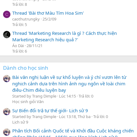
Trả lời: 8
Thread 'Bài thơ Màu Tím Hoa Sim'
C
caothutrungky
25/2/09
Trả lời: 5
Thread 'Marketing Research là gì ? Cách thực hiện
Marketing Research hiệu quả ?'
Áo Dài
28/11/21
Trả lời: 6
Dành cho học sinh
Bài văn nghị luận về sự khổ luyện và ý chí vươn lên từ
nghịch cảnh dựa trên hình ảnh ngụ ngôn về loài chim
điêu-Chim điêu luyện bay
Started by Trang Dimple
Lúc 14:15
Trả lời: 0
Học sinh giỏi Văn
Sự Biến đổi trậ tự thế giới- Lịch sử 9
Started by Trang Dimple
Lúc 13:18, Thứ ba
Trả lời: 0
Lịch sử 9
Phân tích Bối cảnh Quốc tế và Khởi đầu Cuộc kháng chiến