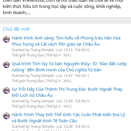
Diễn đàn VnKienthuc.com là nơi thảo luận và chia sẻ về mọi
kiến thức hữu ích trong học tập và cuộc sống, khởi nghiệp,
kinh doanh,...
Chủ đề mới
Hành trình Ánh sáng: Tìm hiểu về Phong trào Văn hóa
Phục hưng và Cải cách Tôn giáo tại Châu Âu
Started by Trang Dimple
Lúc 13:12
Trả lời: 0
Thế giới Trung Đại ( Thế kỷ V - XVI )
Quá trình Tích lũy Tư bản Nguyên thủy: Từ "Rào đất cướp
ruộng" đến Bình minh của Chủ nghĩa Tư bản
Started by Trang Dimple
Lúc 12:47
Trả lời: 1
Thế giới Trung Đại ( Thế kỷ V - XVI )
Sự Trỗi Dậy Của Thành Thị Trung Đại: Bước Ngoặt Thay
Đổi Lịch Sử Châu Âu
Started by Trang Dimple
Lúc 12:43
Trả lời: 0
Thế giới Trung Đại ( Thế kỷ V - XVI )
Hành Trình Thay Đổi Thế Giới: Các Cuộc Phát Kiến Địa Lý
và Bước Ngoặt Kinh Tế Toàn Cầu
Started by Trang Dimple
Lúc 12:38
Trả lời: 0