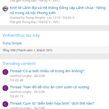
Thế giới Trung Đại ( Thế kỷ V - XVI )
Kinh tế Lãnh địa và Hệ thống Đẳng cấp Lãnh chúa - Nông
nô trong Xã hội Phong kiến
Started by Trang Dimple
Lúc 12:10
Trả lời: 0
Thế giới Trung Đại ( Thế kỷ V - XVI )
VnKienthuc lúc này
Trang Dimple
Tổng: 598 (Thành viên: 1, khách: 597)
Trending content
Thread 'Có ai biết nhiều về trọng âm không?'
C
caothutrungky
26/2/09
Trả lời: 48
Thread 'Toán đố dễ như ăn cơm sườn có xương'
C
caothutrungky
25/2/09
Trả lời: 13
Thread 'Cụm từ "diễn biến hòa bình" dịch thế nào?'
C
caothutrungky
26/2/09