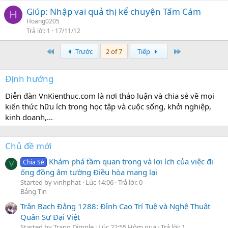
Giúp: Nhập vai quả thị kể chuyện Tấm Cám
H
Hoang0205
Trả lời
1
17/11/12
First
Last
Trước
2 of 7
Tiếp
Định hướng
Diễn đàn VnKienthuc.com là nơi thảo luận và chia sẻ về mọi
kiến thức hữu ích trong học tập và cuộc sống, khởi nghiệp,
kinh doanh,...
Chủ đề mới
Khám phá tầm quan trọng và lợi ích của việc đi
Chia Sẻ
V
ống đồng âm tường Điều hòa mang lại
Started by vinhphat
Lúc 14:06
Trả lời: 0
Bảng Tin
Trận Bạch Đằng 1288: Đỉnh Cao Trí Tuệ và Nghệ Thuật
Quân Sự Đại Việt
Started by Trang Dimple
Lúc 22:55 Hôm qua
Trả lời: 1