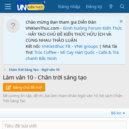
Đăng nhập
Đăng ký
Chào mừng Bạn tham gia Diễn Đàn
VNKienThuc.com -
Định hướng Forum
Kiến Thức
- HÃY TẠO CHỦ ĐỀ KIẾN THỨC HỮU ÍCH VÀ
CÙNG NHAU THẢO LUẬN
Kết nối:
VnKienthuc FB
-
VNK groups
| Nhà Tài
Trợ:
Trúc Coffee
-
Mì Cay Hàn Quốc
-
Cafe & Trà
chanh Bắc Ninh
Chân Trời Sáng Tạo - Ngữ văn 10
Làm văn 10 - Chân trời sáng tạo
Đăng chủ đề mới
Đề cương ôn tập, đề thi, bài làm tham khảo Ngữ văn 10, bộ sách Chân
Trời Sáng Tạo
Bộ lọc