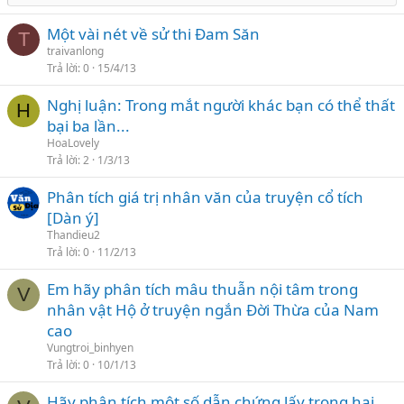
Một vài nét về sử thi Đam Săn
T
traivanlong
Trả lời
0
15/4/13
Nghị luận: Trong mắt người khác bạn có thể thất
H
bại ba lần...
HoaLovely
Trả lời
2
1/3/13
Phân tích giá trị nhân văn của truyện cổ tích
[Dàn ý]
Thandieu2
Trả lời
0
11/2/13
Em hãy phân tích mâu thuẫn nội tâm trong
V
nhân vật Hộ ở truyện ngắn Đời Thừa của Nam
cao
Vungtroi_binhyen
Trả lời
0
10/1/13
Hãy phân tích một số dẫn chứng lấy trong hai