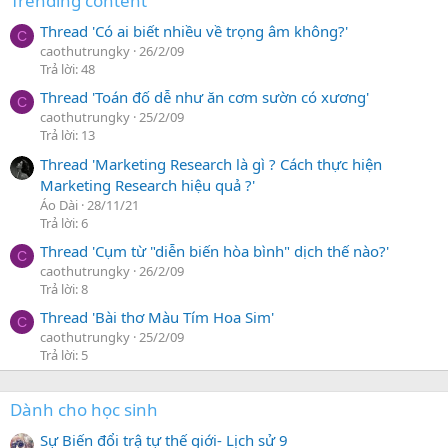
Trending content
Thread 'Có ai biết nhiều về trọng âm không?'
C
caothutrungky
26/2/09
Trả lời: 48
Thread 'Toán đố dễ như ăn cơm sườn có xương'
C
caothutrungky
25/2/09
Trả lời: 13
Thread 'Marketing Research là gì ? Cách thực hiện
Marketing Research hiệu quả ?'
Áo Dài
28/11/21
Trả lời: 6
Thread 'Cụm từ "diễn biến hòa bình" dịch thế nào?'
C
caothutrungky
26/2/09
Trả lời: 8
Thread 'Bài thơ Màu Tím Hoa Sim'
C
caothutrungky
25/2/09
Trả lời: 5
Dành cho học sinh
Sự Biến đổi trậ tự thế giới- Lịch sử 9