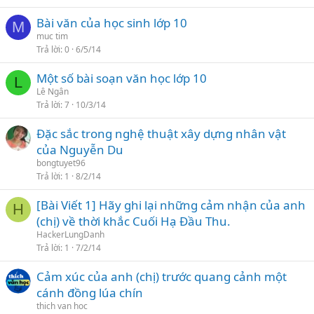
Bài văn của học sinh lớp 10
M
muc tim
Trả lời
0
6/5/14
Một số bài soạn văn học lớp 10
L
Lê Ngân
Trả lời
7
10/3/14
Đặc sắc trong nghệ thuật xây dựng nhân vật
của Nguyễn Du
bongtuyet96
Trả lời
1
8/2/14
[Bài Viết 1] Hãy ghi lại những cảm nhận của anh
H
(chị) về thời khắc Cuối Hạ Đầu Thu.
HackerLungDanh
Trả lời
1
7/2/14
Cảm xúc của anh (chị) trước quang cảnh một
cánh đồng lúa chín
thich van hoc