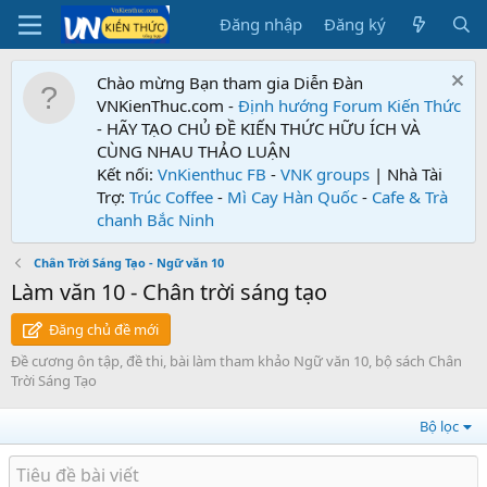
Đăng nhập
Đăng ký
Chào mừng Bạn tham gia Diễn Đàn
VNKienThuc.com -
Định hướng Forum
Kiến Thức
- HÃY TẠO CHỦ ĐỀ KIẾN THỨC HỮU ÍCH VÀ
CÙNG NHAU THẢO LUẬN
Kết nối:
VnKienthuc FB
-
VNK groups
| Nhà Tài
Trợ:
Trúc Coffee
-
Mì Cay Hàn Quốc
-
Cafe & Trà
chanh Bắc Ninh
Chân Trời Sáng Tạo - Ngữ văn 10
Làm văn 10 - Chân trời sáng tạo
Đăng chủ đề mới
Đề cương ôn tập, đề thi, bài làm tham khảo Ngữ văn 10, bộ sách Chân
Trời Sáng Tạo
Bộ lọc