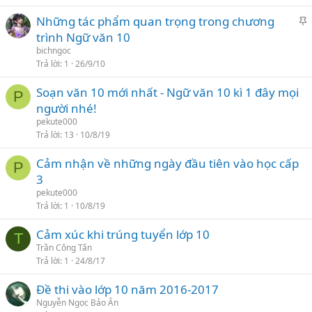
Những tác phẩm quan trọng trong chương
l
h
trình Ngữ văn 10
ạ
i
bichngoc
i
Trả lời
1
26/9/10
l
Soạn văn 10 mới nhất - Ngữ văn 10 kì 1 đây mọi
ạ
P
người nhé!
i
pekute000
Trả lời
13
10/8/19
Cảm nhận về những ngày đầu tiên vào học cấp
P
3
pekute000
Trả lời
1
10/8/19
Cảm xúc khi trúng tuyển lớp 10
T
Trần Công Tấn
Trả lời
1
24/8/17
Đề thi vào lớp 10 năm 2016-2017
Nguyễn Ngọc Bảo Ân