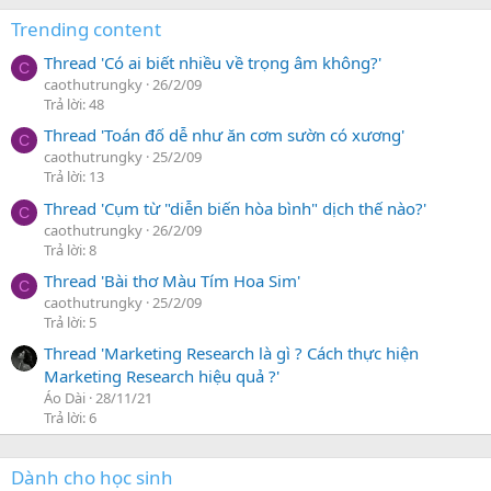
Trending content
Thread 'Có ai biết nhiều về trọng âm không?'
C
caothutrungky
26/2/09
Trả lời: 48
Thread 'Toán đố dễ như ăn cơm sườn có xương'
C
caothutrungky
25/2/09
Trả lời: 13
Thread 'Cụm từ "diễn biến hòa bình" dịch thế nào?'
C
caothutrungky
26/2/09
Trả lời: 8
Thread 'Bài thơ Màu Tím Hoa Sim'
C
caothutrungky
25/2/09
Trả lời: 5
Thread 'Marketing Research là gì ? Cách thực hiện
Marketing Research hiệu quả ?'
Áo Dài
28/11/21
Trả lời: 6
Dành cho học sinh