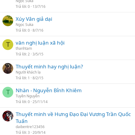
Ngọc Suka
Trả lời
0
13/7/16
Xúy Vân giả dại
Ngọc Suka
Trả lời
0
8/7/16
văn nghị luận xã hội
T
thanhtam
Trả lời
2
3/5/15
Thuyết minh hay nghị luận?
Người khách lạ
Trả lời
1
8/2/15
Nhàn - Nguyễn Bỉnh Khiêm
T
Tuyền Nguyễn
Trả lời
0
25/11/14
Thuyết minh về Hưng Đạo Đại Vương Trần Quốc
Tuấn
daibentre123456
Trả lời
3
20/9/14