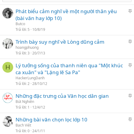
Phát biểu cảm nghĩ về một người thân yêu
h
(bài văn hay lớp 10)
i
Butco
Trả lời
5
10/8/19
l
Trình bày suy nghĩ về Lòng dũng cảm
ạ
h
hoangphuong
i
Trả lời
3
20/7/13
i
Lý tưởng sống của thanh niên qua "Một khúc
l
H
h
ca xuân" và "Lặng lẽ Sa Pa"
ạ
i
HackerLungDanh
i
Trả lời
2
28/10/12
l
Những đặc trưng của Văn học dân gian
ạ
h
Bút Nghiên
i
Trả lời
1
12/4/12
i
Những bài văn chọn lọc lớp 10
l
h
Bạch Việt
ạ
Trả lời
0
24/1/11
i
i