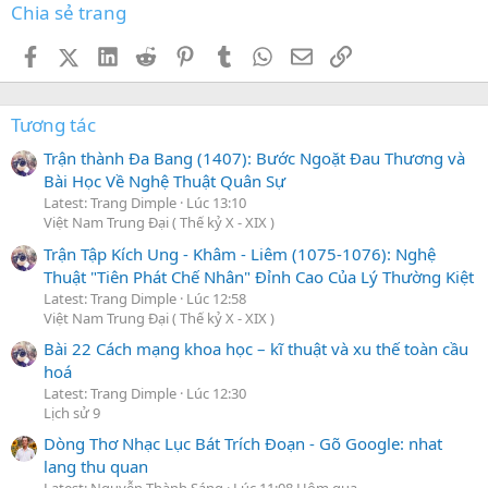
Chia sẻ trang
Facebook
X (Twitter)
LinkedIn
Reddit
Pinterest
Tumblr
WhatsApp
Email
Link
Tương tác
Trận thành Đa Bang (1407): Bước Ngoặt Đau Thương và
Bài Học Về Nghệ Thuật Quân Sự
Latest: Trang Dimple
Lúc 13:10
Việt Nam Trung Đại ( Thế kỷ X - XIX )
Trận Tập Kích Ung - Khâm - Liêm (1075-1076): Nghệ
Thuật "Tiên Phát Chế Nhân" Đỉnh Cao Của Lý Thường Kiệt
Latest: Trang Dimple
Lúc 12:58
Việt Nam Trung Đại ( Thế kỷ X - XIX )
Bài 22 Cách mạng khoa học – kĩ thuật và xu thế toàn cầu
hoá
Latest: Trang Dimple
Lúc 12:30
Lịch sử 9
Dòng Thơ Nhạc Lục Bát Trích Đoạn - Gõ Google: nhat
lang thu quan