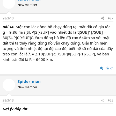
New member
28/3/13
#27
Bài 14
: Một con lắc đồng hồ chạy đúng tại mặt đất có gia tốc
g = 9,86 m/s[SUP]2[/SUP] vàọ nhiệt độ là t[SUB]1[/SUB] =
30[SUP]0[/SUP]C. Đưa đồng hồ lên độ cao 640m so với mặt
đất thì ta thấy rằng đồng hồ vẫn chạy đúng. Giải thích hiện
tượng và tính nhiệt độ tại độ cao đó, biết hệ số nở dài của dây
treo con lắc là λ = 2.10[SUP]-5[/SUP]K[SUP]-1[/SUP], và bán
kính trái đất là R = 6400 km.
Trả lời
Spider_man
New member
28/3/13
#28
Gợi ý/ đáp án: