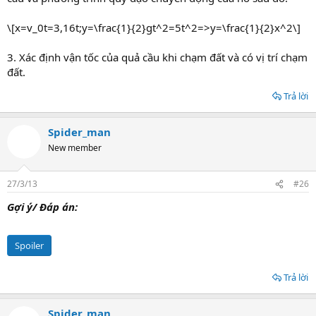
\[x=v_0t=3,16t;y=\frac{1}{2}gt^2=5t^2=>y=\frac{1}{2}x^2\]
3. Xác định vận tốc của quả cầu khi chạm đất và có vị trí chạm
đất.
Trả lời
Spider_man
New member
27/3/13
#26
Gợi ý/ Đáp án:
Spoiler
Trả lời
Spider_man