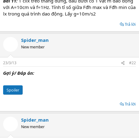
Bài 11:
1 cllx treo thẳng đứng, đầu dưới có 1 vật m dao động
r
với A=10cm và f=1Hz. Tính tỉ số giữa Fđh max và Fđh min của
t
lx trong quá trình dao động. Lấy g=10m/s2
e
r
Trả lời
Spider_man
New member
23/3/13
#22
Gợi ý/ Đáp án:
Spoiler
Trả lời
Spider_man
New member