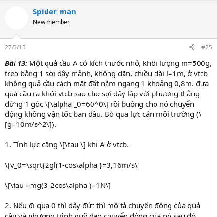
Spider_man
New member
27/3/13
#25
Bài 13:
Một quả cầu A có kích thước nhỏ, khối lượng m=500g,
treo bằng 1 sợi dây mảnh, không dãn, chiều dài l=1m, ở vtcb
không quả cầu cách mặt đất nằm ngang 1 khoảng 0,8m. đưa
quả cầu ra khỏi vtcb sao cho sợi dây lập với phương thẳng
đứng 1 góc \[\alpha _0=60^0\] rồi buông cho nó chuyển
động không vận tốc ban đầu. Bỏ qua lực cản môi trường (\
[g=10m/s^2\]).
1. Tính lực căng \[\tau \] khi A ở vtcb.
\[v_0=\sqrt{2gl(1-cos\alpha }=3,16m/s\]
\[\tau =mg(3-2cos\alpha )=1N\]
2. Nếu đi qua 0 thì dây đứt thì mô tả chuyển động của quả
cầu và phương trình quỹ đạo chuyển động của nó sau đó.