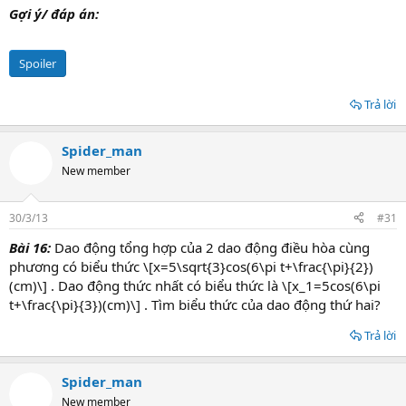
Gợi ý/ đáp án:
Spoiler
Trả lời
Spider_man
New member
30/3/13
#31
Bài 16:
Dao động tổng hợp của 2 dao động điều hòa cùng
phương có biểu thức \[x=5\sqrt{3}cos(6\pi t+\frac{\pi}{2})
(cm)\] . Dao động thức nhất có biểu thức là \[x_1=5cos(6\pi
t+\frac{\pi}{3})(cm)\] . Tìm biểu thức của dao động thứ hai?
Trả lời
Spider_man
New member