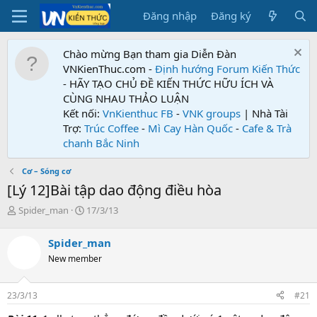
Đăng nhập
Đăng ký
Chào mừng Bạn tham gia Diễn Đàn
VNKienThuc.com -
Định hướng Forum
Kiến Thức
- HÃY TẠO CHỦ ĐỀ KIẾN THỨC HỮU ÍCH VÀ
CÙNG NHAU THẢO LUẬN
Kết nối:
VnKienthuc FB
-
VNK groups
| Nhà Tài
Trợ:
Trúc Coffee
-
Mì Cay Hàn Quốc
-
Cafe & Trà
chanh Bắc Ninh
Cơ – Sóng cơ
[Lý 12]Bài tập dao động điều hòa
T
N
Spider_man
17/3/13
h
g
r
à
Spider_man
e
y
New member
a
g
d
ử
s
i
23/3/13
#21
t
a