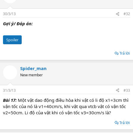
30/3/13
#32
Gợi ý/ Đáp án:
Spoiler
Trả lời
Spider_man
New member
31/3/13
#33
Bài 17:
Một vật dao động điều hòa khi vật có li độ x1=3cm thì
vận tốc của nó là v1=40cm/s, khi vật qua vtcb vật có vận tốc
v2=50cm. Li độ của vật khi có vận tốc v3=30cm/s là?
Trả lời