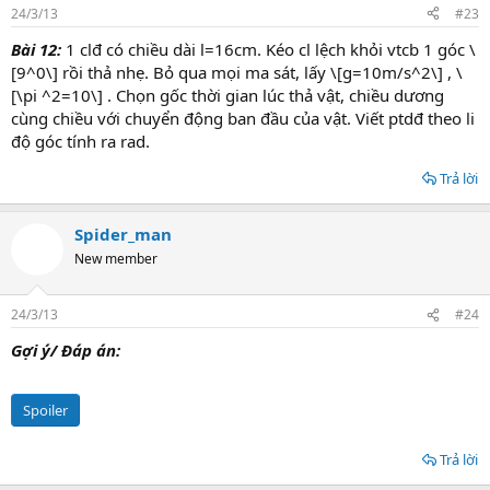
24/3/13
#23
Bài 12:
1 clđ có chiều dài l=16cm. Kéo cl lệch khỏi vtcb 1 góc \
[9^0\] rồi thả nhẹ. Bỏ qua mọi ma sát, lấy \[g=10m/s^2\] , \
[\pi ^2=10\] . Chọn gốc thời gian lúc thả vật, chiều dương
cùng chiều với chuyển động ban đầu của vật. Viết ptdđ theo li
độ góc tính ra rad.
Trả lời
Spider_man
New member
24/3/13
#24
Gợi ý/ Đáp án:
Spoiler
Trả lời