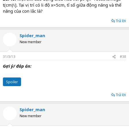
t(cm)\]. Tại vị trí có li độ x=5cm, tỉ số giữa động năng và thế
năng của con lắc là?
Trả lời
Spider_man
New member
31/3/13
#38
Gợi ý/ đáp án:
Spoiler
Trả lời
Spider_man
New member