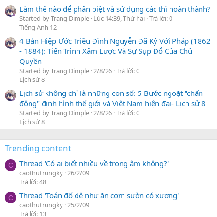
Làm thế nào để phân biệt và sử dụng các thì hoàn thành?
Started by Trang Dimple
Lúc 14:39, Thứ hai
Trả lời: 0
Tiếng Anh 12
4 Bản Hiệp Ước Triều Đình Nguyễn Đã Ký Với Pháp (1862
- 1884): Tiến Trình Xâm Lược Và Sự Sụp Đổ Của Chủ
Quyền
Started by Trang Dimple
2/8/26
Trả lời: 0
Lịch sử 8
Lịch sử không chỉ là những con số: 5 Bước ngoặt "chấn
động" định hình thế giới và Việt Nam hiện đại- Lịch sử 8
Started by Trang Dimple
2/8/26
Trả lời: 0
Lịch sử 8
Trending content
Thread 'Có ai biết nhiều về trọng âm không?'
C
caothutrungky
26/2/09
Trả lời: 48
Thread 'Toán đố dễ như ăn cơm sườn có xương'
C
caothutrungky
25/2/09
Trả lời: 13