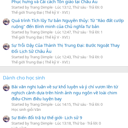
Phục hưng và Cải cách Tôn giáo tại Châu Âu
Started by Trang Dimple
Lúc 13:12, Thứ sáu
Trả lời: 0
Thế giới Trung Đại ( Thế kỷ V - XVI )
Quá trình Tích lũy Tư bản Nguyên thủy: Từ "Rào đất cướp
ruộng" đến Bình minh của Chủ nghĩa Tư bản
Started by Trang Dimple
Lúc 12:47, Thứ sáu
Trả lời: 1
Thế giới Trung Đại ( Thế kỷ V - XVI )
Sự Trỗi Dậy Của Thành Thị Trung Đại: Bước Ngoặt Thay
Đổi Lịch Sử Châu Âu
Started by Trang Dimple
Lúc 12:43, Thứ sáu
Trả lời: 0
Thế giới Trung Đại ( Thế kỷ V - XVI )
Dành cho học sinh
Bài văn nghị luận về sự khổ luyện và ý chí vươn lên từ
nghịch cảnh dựa trên hình ảnh ngụ ngôn về loài chim
điêu-Chim điêu luyện bay
Started by Trang Dimple
Lúc 14:15, Thứ sáu
Trả lời: 0
Học sinh giỏi Văn
Sự Biến đổi trậ tự thế giới- Lịch sử 9
Started by Trang Dimple
Lúc 13:18, Thứ ba
Trả lời: 0