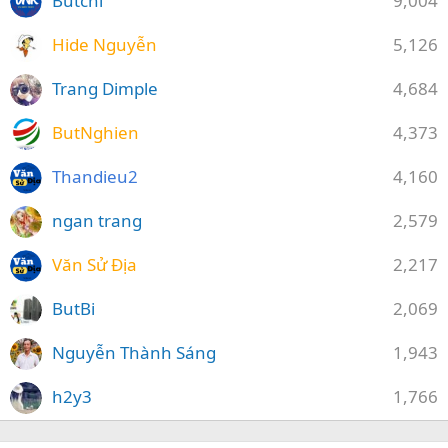
Butchi
9,004
Hide Nguyễn
5,126
Trang Dimple
4,684
ButNghien
4,373
Thandieu2
4,160
ngan trang
2,579
Văn Sử Địa
2,217
ButBi
2,069
Nguyễn Thành Sáng
1,943
h2y3
1,766