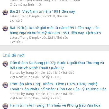
Latest: Nguyễn Thành Sáng
Lúc 11:08 Hôm qua
Chúc mừng Sinh nhật
Bài 21: Việt Nam từ năm 1991 đến nay
Latest: Trang Dimple
Lúc 23:38, Thứ sáu
Lịch sử 9
Bài 19 Trật tự thế giới mới từ năm 1991 đến nay. Liên
bang Nga và nước Mỹ từ năm 1991 đến nay- Lịch sử 9
Latest: Trang Dimple
Lúc 22:31, Thứ sáu
Lịch sử 9
Chủ đề mới
Trận thành Đa Bang (1407): Bước Ngoặt Đau Thương và
Bài Học Về Nghệ Thuật Quân Sự
Started by Trang Dimple
Lúc 13:10
Trả lời: 0
Việt Nam Trung Đại ( Thế kỷ X - XIX )
Trận Tập Kích Ung - Khâm - Liêm (1075-1076): Nghệ
Thuật "Tiên Phát Chế Nhân" Đỉnh Cao Của Lý Thường Kiệt
Started by Trang Dimple
Lúc 12:58
Trả lời: 0
Việt Nam Trung Đại ( Thế kỷ X - XIX )
Hành trình Ánh sáng: Tìm hiểu về Phong trào Văn hóa