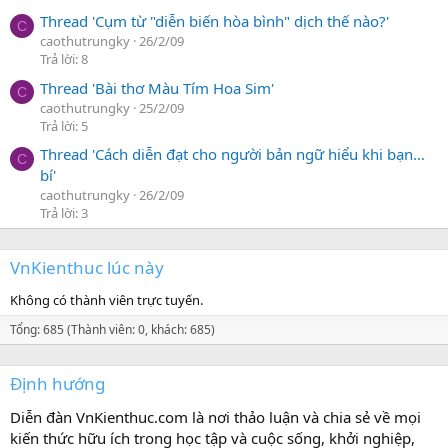
Thread 'Cụm từ "diễn biến hòa bình" dịch thế nào?'
C
caothutrungky
26/2/09
Trả lời: 8
Thread 'Bài thơ Màu Tím Hoa Sim'
C
caothutrungky
25/2/09
Trả lời: 5
Thread 'Cách diễn đạt cho người bản ngữ hiểu khi bạn…
C
bí'
caothutrungky
26/2/09
Trả lời: 3
VnKienthuc lúc này
Không có thành viên trực tuyến.
Tổng: 685 (Thành viên: 0, khách: 685)
Định hướng
Diễn đàn VnKienthuc.com là nơi thảo luận và chia sẻ về mọi
kiến thức hữu ích trong học tập và cuộc sống, khởi nghiệp,