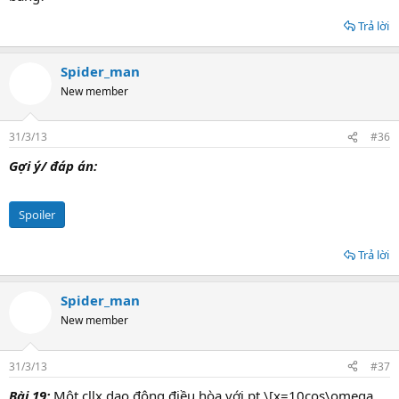
Trả lời
Spider_man
New member
31/3/13
#36
Gợi ý/ đáp án:
Spoiler
Trả lời
Spider_man
New member
31/3/13
#37
Bài 19:
Một cllx dao động điều hòa với pt \[x=10cos\omega