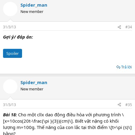
Spider_man
New member
31/3/13
#34
Gợi ý/ đáp án:
Spoiler
Trả lời
Spider_man
New member
31/3/13
#35
Bài 18:
Cho một cllx dao động điều hòa với phương trình \
[x=10cos(20t-\frac{\pi }{3})(cm)\]. Biết vật nặng có khối
lượng m=100g. Thế năng của con lắc tại thời điểm \[t=\pi (s)\]
bằng?