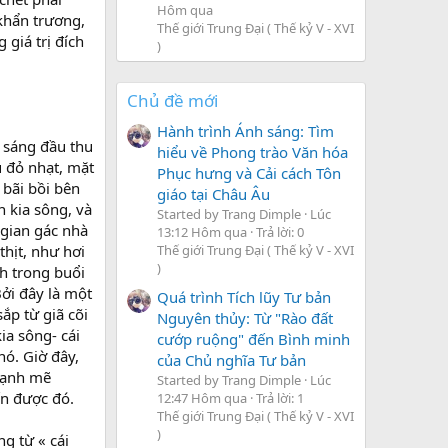
Hôm qua
khẩn trương,
Thế giới Trung Đại ( Thế kỷ V - XVI
 giá trị đích
)
Chủ đề mới
Hành trình Ánh sáng: Tìm
i sáng đầu thu
hiểu về Phong trào Văn hóa
 đỏ nhạt, mặt
Phục hưng và Cải cách Tôn
 bãi bồi bên
giáo tại Châu Âu
 kia sông, và
Started by Trang Dimple
Lúc
 gian gác nhà
13:12 Hôm qua
Trả lời: 0
hịt, như hơi
Thế giới Trung Đại ( Thế kỷ V - XVI
)
nh trong buổi
Bởi đây là một
Quá trình Tích lũy Tư bản
sắp từ giã cõi
Nguyên thủy: Từ "Rào đất
ia sông- cái
cướp ruộng" đến Bình minh
ó. Giờ đây,
của Chủ nghĩa Tư bản
 mạnh mẽ
Started by Trang Dimple
Lúc
ến được đó.
12:47 Hôm qua
Trả lời: 1
Thế giới Trung Đại ( Thế kỷ V - XVI
)
g từ « cái