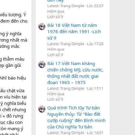
Latest: Trang Dimple
Lúc 22:27
Hôm qua
biểu tượng. Ý
Lịch sử 9
u đem đến cho
Bài 18 Việt Nam từ năm
1976 đến năm 1991 -Lịch
ng ý nghĩa
sử 9
hương nhất mà
Latest: Trang Dimple
Lúc 17:20
hường mắc
Hôm qua
Lịch sử 9
àng thẫm màu
Bài 17 Việt Nam kháng
ẹp gần gũi
chiến chống Mỹ, cứu nước,
thống nhất đất nước giai
 Nhĩ báo hiệu
đoạn 1965 – 1975
Latest: Trang Dimple
Lúc 17:11
bấu chặt vừa
Hôm qua
 víu hiện tại
Lịch sử 9
 ý nghĩa biểu
Quá trình Tích lũy Tư bản
i chết nhưng
Nguyên thủy: Từ "Rào đất
i « đỏ rựng
cướp ruộng" đến Bình minh
iục cậu con
của Chủ nghĩa Tư bản
 còn mang ý
Latest: Trang Dimple
Lúc 14:31
chết phải