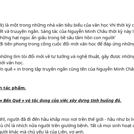
 là một trong những nhà văn tiêu biểu của văn học VN thời kỳ 
t và truuyện ngắn. Sáng tác của Nguyễn Minh Châu thời kỳ này l
những hạt ngọc ẩn giấu trong bề sâu tâm hồn con người’
 đi tiên phong trong công cuộc đổi mới văn học để đáp ứng những
những tìm tòi đổi mới về tư tưởng và nghệ thuật, gây được nhữn
iới văn học.
n quê » in trong tập truyện ngắn cùng tên của Nguyễn Minh Châ
h tác phẩm.
 « Bến Quê » và tác dụng của việc xây dựng tình huống đó.
ĩ, người đã đi đến hầu khắp mọi nơi trên thế giới - hầu như bị li
ù chỉ là nhích nửa người trên giường bệnh. Tất cả mọi sinh hoạt
ười khác mà chủ yếu là của Liên, vợ anh.