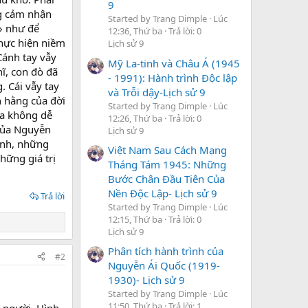
9
ng cảm nhận
Started by Trang Dimple
Lúc
 » như để
12:36, Thứ ba
Trả lời: 0
thực hiện niềm
Lịch sử 9
ánh tay vẫy
Mỹ La-tinh và Châu Á (1945
ĩ, con đò đã
- 1991): Hành trình Độc lập
 Cái vẫy tay
và Trỗi dậy-Lịch sử 9
h hằng của đời
Started by Trang Dimple
Lúc
ta không dễ
12:26, Thứ ba
Trả lời: 0
 của Nguyễn
Lịch sử 9
ình, những
Việt Nam Sau Cách Mạng
hững giá trị
Tháng Tám 1945: Những
Bước Chân Đầu Tiên Của
Nền Độc Lập- Lịch sử 9
Trả lời
Started by Trang Dimple
Lúc
12:15, Thứ ba
Trả lời: 0
Lịch sử 9
Phân tích hành trình của
#2
Nguyễn Ái Quốc (1919-
1930)- Lịch sử 9
Started by Trang Dimple
Lúc
11:50, Thứ ba
Trả lời: 1
 người. Hình