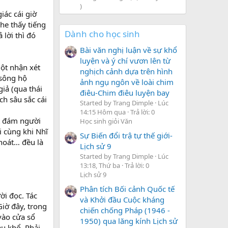
)
iác cái giờ
he thấy tiếng
Dành cho học sinh
 lời thì đó
Bài văn nghị luận về sự khổ
luyện và ý chí vươn lên từ
một nhận xét
nghịch cảnh dựa trên hình
 sông hộ
ảnh ngụ ngôn về loài chim
giả (qua thái
điêu-Chim điêu luyện bay
ch sâu sắc cái
Started by Trang Dimple
Lúc
14:15 Hôm qua
Trả lời: 0
ột đám người
Học sinh giỏi Văn
i cùng khi Nhĩ
Sự Biến đổi trậ tự thế giới-
hoát… đều là
Lịch sử 9
Started by Trang Dimple
Lúc
13:18, Thứ ba
Trả lời: 0
Lịch sử 9
Phân tích Bối cảnh Quốc tế
ời đọc. Tác
và Khởi đầu Cuộc kháng
iờ đây, trong
chiến chống Pháp (1946 -
vào cửa sổ
1950) qua lăng kính Lịch sử
u khổ. Phải