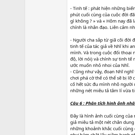
- Tinh tế : phát hiện những biế
phút cuối cùng của cuộc đời đã
gì không ? » và « Hôm nay đã là
chính là nhân đạo. Liên cảm nh
- Người cha sắp từ giã cõi đời 
tinh tế của tác giả về Nhĩ khi 
mình. Và trong cuộc đối thoại n
độ, lời nói) và chính sự tinh t
ước muốn nhỏ nhoi của Nhĩ.
- Cũng như vậy, đoạn Nhĩ nghĩ
chơi phá cờ thế có thể sẽ bị l
cố hết sức đu mình nhô người r
những nét miêu tả tâm lí vừa ti
Câu 6 : Phân tích hình ảnh nhâ
Đây là hình ảnh cuối cùng của 
giả miêu tả một nét chân dung 
những khoảnh khắc cuối cùng c
như bám chặt lấy niềm hạnh ph