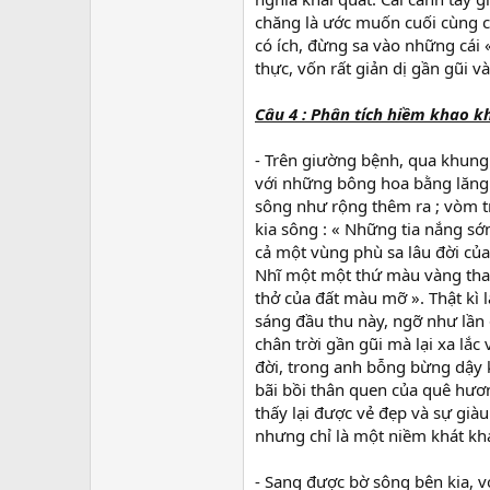
chăng là ước muốn cuối cùng c
có ích, đừng sa vào những cái 
thực, vốn rất giản dị gần gũi 
Câu 4 : Phân tích hiềm khao k
- Trên giường bệnh, qua khung 
với những bông hoa bằng lăng
sông như rộng thêm ra ; vòm tr
kia sông : « Những tia nắng s
cả một vùng phù sa lâu đời của
Nhĩ một một thứ màu vàng thau
thở của đất màu mỡ ». Thật kì 
sáng đầu thu này, ngỡ như lần 
chân trời gần gũi mà lại xa lắc
đời, trong anh bỗng bừng dậy k
bãi bồi thân quen của quê hươ
thấy lại được vẻ đẹp và sự gi
nhưng chỉ là một niềm khát kha
- Sang được bờ sông bên kia, v