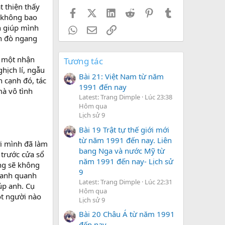
t thiện thấy
Facebook
X (Twitter)
LinkedIn
Reddit
Pinterest
Tumblr
ẽ không bao
ện giúp mình
WhatsApp
Email
Link
ến đò ngang
c một nhận
Tương tác
hịch lí, ngẫu
Bài 21: Việt Nam từ năm
n cạnh đó, tác
1991 đến nay
à vô tình
Latest: Trang Dimple
Lúc 23:38
Hôm qua
Lịch sử 9
Bài 19 Trật tự thế giới mới
từ năm 1991 đến nay. Liên
ời mình đã làm
bang Nga và nước Mỹ từ
 trước cửa sổ
năm 1991 đến nay- Lịch sử
ng sẽ không
9
loanh quanh
Latest: Trang Dimple
Lúc 22:31
úp anh. Cụ
Hôm qua
ột người nào
Lịch sử 9
Bài 20 Châu Á từ năm 1991
đến nay