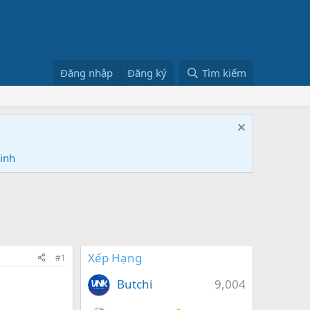
Đăng nhập
Đăng ký
Tìm kiếm
Ninh
Xếp Hạng
#1
Butchi
9,004