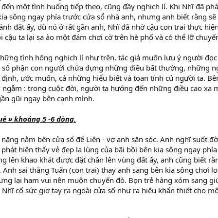
n đến một tình huống tiếp theo, cũng đầy nghịch lí. Khi Nhĩ đã phá
 kia sông ngay phía trước cửa sổ nhà anh, nhưng anh biết rằng s
ảnh đất ấy, dù nó ở rất gần anh, Nhĩ đã nhờ cậu con trai thực hi
ồi cậu ta lại sa ào một đám chơi cờ trên hè phố và có thể lỡ chuy
những tình hống nghịch lí như trên, tác giả muốn lưu ý người đọ
và số phận con người chứa đựng những điều bất thường, những ng
định, ước muốn, cả những hiểu biết và toan tính củ người ta. Bê
ngẫm : trong cuộc đời, người ta hướng đến những điều cao xa m
gần gũi ngay bên cạnh mình.
uê » khoảng 5 -6 dòng.
 nặng nằm bên cửa sổ để Liên - vợ anh săn sóc. Anh nghĩ suốt đ
 phát hiện thấy vẻ đẹp lạ lùng của bãi bồi bên kia sông ngay phía
g lên khao khát được đặt chân lên vùng đất ấy, anh cũng biết rằ
. Anh sai thằng Tuấn (con trai) thay anh sang bên kia sông chơi 
nhưng lại ham vui nên muộn chuyến đò. Bọn trẻ hàng xóm sang gi
Nhĩ cố sức giơ tay ra ngoài cửa sổ như ra hiệu khẩn thiết cho m