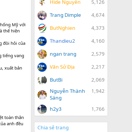
Hide Nguyễn
5,126
Trang Dimple
4,674
chống Mỹ với
ButNghien
4,373
à thể hiện
Thandieu2
4,160
 đòi hỏi của
ngan trang
2,579
g tiếng vang
Văn Sử Địa
2,217
u, xuất bản
ButBi
2,069
Nguyễn Thành
1,942
Sáng
h2y3
1,766
ệt toàn thân
 của anh đều
Chia sẻ trang