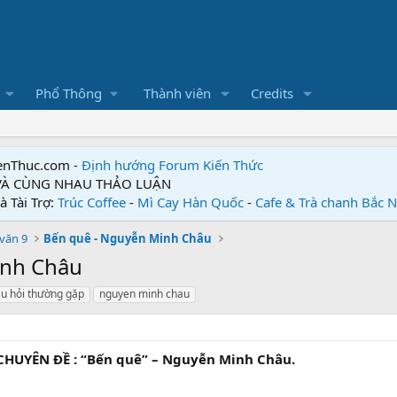
Phổ Thông
Thành viên
Credits
enThuc.com -
Định hướng Forum
Kiến Thức
 VÀ CÙNG NHAU THẢO LUẬN
à Tài Trợ:
Trúc Coffee
-
Mì Cay Hàn Quốc
-
Cafe & Trà chanh Bắc 
văn 9
Bến quê - Nguyễn Minh Châu
inh Châu
u hỏi thường gặp
nguyen minh chau
CHUYÊN ĐỀ : “Bến quê” – Nguyễn Minh Châu.