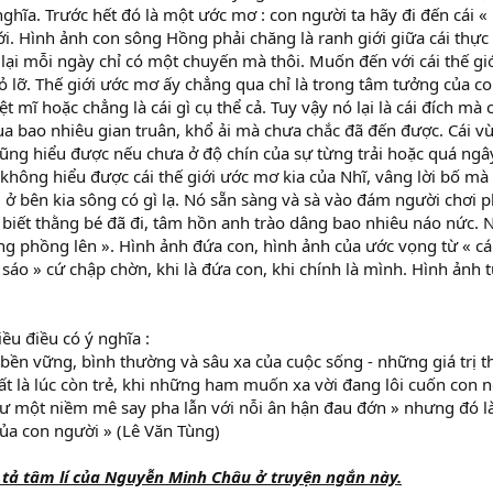
nghĩa. Trước hết đó là một ước mơ : con người ta hãy đi đến cái «
i. Hình ảnh con sông Hồng phải chăng là ranh giới giữa cái thực
 lại mỗi ngày chỉ có một chuyến mà thôi. Muốn đến với cái thế gi
 lỡ. Thế giới ước mơ ấy chẳng qua chỉ là trong tâm tưởng của c
t mĩ hoặc chẳng là cái gì cụ thể cả. Tuy vậy nó lại là cái đích mà 
ua bao nhiêu gian truân, khổ ải mà chưa chắc đã đến được. Cái 
cũng hiểu được nếu chưa ở độ chín của sự từng trải hoặc quá ngâ
 không hiểu được cái thế giới ước mơ kia của Nhĩ, vâng lời bố mà
, ở bên kia sông có gì lạ. Nó sẵn sàng và sà vào đám người chơi 
hi biết thằng bé đã đi, tâm hồn anh trào dâng bao nhiêu náo nức. 
g phồng lên ». Hình ảnh đứa con, hình ảnh của ước vọng từ « cá
áo » cứ chập chờn, khi là đứa con, khi chính là mình. Hình ảnh tu
ều điều có ý nghĩa :
ị bền vững, bình thường và sâu xa của cuộc sống - những giá trị 
ất là lúc còn trẻ, khi những ham muốn xa vời đang lôi cuốn con 
hư một niềm mê say pha lẫn với nỗi ân hận đau đớn » nhưng đó l
ủa con người » (Lê Văn Tùng)
u tả tâm lí của Nguyễn Minh Châu ở truyện ngắn này.