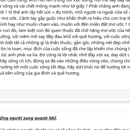
 sự sống và cái chết mỏng manh như tờ giấy ? Phải chăng anh đa
i ? Vì thế anh lấy hết sức « đu mình, nhô người ra ngoài cửa sổ
mơ ước. Cánh tay gầy guộc như khẩn thiết ra hiệu cho con trai 
ình hay như muốn chạm vào, muốn với đến miền đất mơ ước ? C
 con đò, tạm biệt con đò quen thuộc đã chở nặng mơ ước của Nh
ưởng, với niềm mê say đầy đau khổ với quê hương, với cuộc sống.
ĩnh biệt tất cả những gì là thân thuộc, gần gũi, những nét đẹp vĩn
ộn lo toan, mục đích của cuộc sống đã che lấp khiến cho chúng 
à lúc anh phải xa lìa. Đó cũng là lời nhắc nhở đầy xót xa, day dứt
: hãy sống có ích, đừng sa đà vào những điều vòng vèo, chùng ch
hướng tới một cuộc sống tốt đẹp, hãy dứt khỏi nó để hướng tới n
i và bền vững của gia đình và quê hương.
những người xung quanh Nhĩ.
là những người rất tốt. Họ có lẽ sống ân tình, quan tâm đến mọi