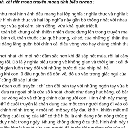
h, chi tiết trong truyện mang tính biểu tượng :
như mọi hình ảnh đều mang hai lớp nghĩa : nghĩa thực và nghĩa 
từ hình ảnh thực và hai lớp nghĩa này gắn bó thống nhất với nha
g : vừa gợi cảm, sinh động, vừa khái quát triết lí.
và toàn bộ khung cảnh thiên nhiên được dựng lên trong truyện ma
, bình dị, thân thuộc của quê hương, xứ sở, của những gì thân t
 dàng lãng quên bởi chính cái điều vòng vèo hay chùng chình t
ợt nhạt khi mới nở ; đậm sắc hơn khi đã sắp hết mùa, rồi lại c
tối. Đó là ý nghĩa biểu tượng về không gian và thời gian : cái đ
hời gian luôn thay đổi với những bước đi của nhịp hải hà.
g khi con lũ đầu nguồn đã dồn về, đổ ụp vào trong giấc ngủ của
 cũng đã sắp lụi tàn
ở đoan cuối truyện : chỉ còn đôi bàn tay với những ngón tay vừa 
c đưa ra ngoài phía cửa sổ khoát khoát như đang hụt hẫng, cố bám
ái sự vòng vèo và chùng chình của người con. Hình ảnh này mang
Nhĩ ở cuối truyện là chân dung của một con người đang đi vào cõ
 chính mình trong « một nỗi mê say đầy đau khổ ». khiến mặt mũ
động cuối cùng của Nhĩ có thể hiểu là anh đang nôn nóng thúc g
 duy nhất trong ngày. Nhưng không dừng ở cụ thể, hình ảnh này
giơ lên khoát khoát của con người đã bước tới ngưỡng cửa của cái 