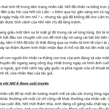
n thái tinh tế trong tâm trạng nhân vật. Nhĩ đã nhận ra bằng trực g
 đến (câu hỏi của Nhĩ vói Liên : « Đêm qua lúc gần sáng em có ng
 ngày mấy rồi em nhỉ ? ». nhưng tác giả đã không để cho Liên trả
ận được tình cảnh của Nhĩ nên chị đã lảng tránh.
đang giấu một tâm sự bí mật gì đó trong cái vẻ lúng túng. Đó là 
anh bắt đầu nói chuyện với con để nhờ cậy nó sang cái bãi bồi bên
ày, tâm lí Nhĩ đã bộc lộ thật đúng qua sự miêu tả tinh tế của t ác 
ế này lại thấm đượm tinh thần nhân đạo ở chỗ nó đã nói lên một cá
 về con người khi nhận ra thằng con trai của anh đang sà vào m
ỡ chuyến đò ngang sang sông duy nhất trong ngày và hình ảnh cuố
a ngoài, giơ một cánh tay gầy guộc ra phía ngoài cửa sổ khoát k
nh tế, vừa nhân đạo của tác giả.
n vật Nhĩ ở đoạn cuối truyện
nhân vật để lại một ấn tượng mạnh mẽ và sâu sắc trong lòng ngư
khác thường với một cử chỉ cũng rất khác thường của nhân vật. G
ủa cuộc đời, Nhĩ mới thấm thía. Anh đang cố gắng bấu chặt tay 
úc cuối cùng. Anh run lên trong nỗi xúc động, nỗi mê say đầy đa