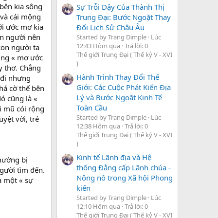
 bên kia sông
Sự Trỗi Dậy Của Thành Thị
 và cái mộng
Trung Đại: Bước Ngoặt Thay
ới ước mơ kia
Đổi Lịch Sử Châu Âu
on người nên
Started by Trang Dimple
Lúc
12:43 Hôm qua
Trả lời: 0
con người ta
Thế giới Trung Đại ( Thế kỷ V - XVI
vùng « mơ ước
)
y thơ. Chẳng
Hành Trình Thay Đổi Thế
 đi nhưng
Giới: Các Cuộc Phát Kiến Địa
phá cờ thế bên
Lý và Bước Ngoặt Kinh Tế
Nó cũng là «
Toàn Cầu
i mũ cói rộng
Started by Trang Dimple
Lúc
yệt vời, trẻ
12:38 Hôm qua
Trả lời: 0
Thế giới Trung Đại ( Thế kỷ V - XVI
)
Kinh tế Lãnh địa và Hệ
thường bị
thống Đẳng cấp Lãnh chúa -
người tìm đến.
Nông nô trong Xã hội Phong
à một « sự
kiến
Started by Trang Dimple
Lúc
12:10 Hôm qua
Trả lời: 0
Thế giới Trung Đại ( Thế kỷ V - XVI