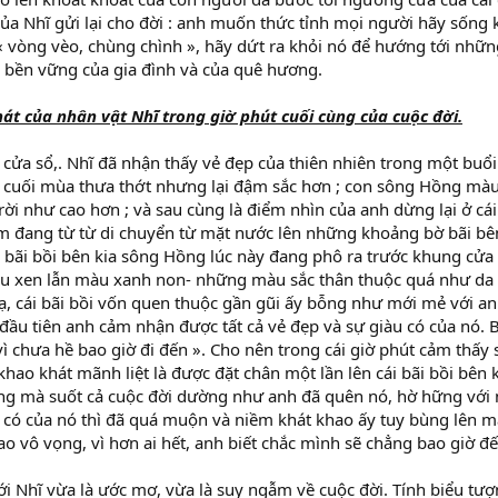
ủa Nhĩ gửi lại cho đời : anh muốn thức tỉnh mọi người hãy sống 
« vòng vèo, chùng chình », hãy dứt ra khỏi nó để hướng tới những
và bền vững của gia đình và của quê hương.
hát của nhân vật Nhĩ trong giờ phút cuối cùng của cuộc đời.
cửa sổ,. Nhĩ đã nhận thấy vẻ đẹp của thiên nhiên trong một buổ
 cuối mùa thưa thớt nhưng lại đậm sắc hơn ; con sông Hồng màu
ời như cao hơn ; và sau cùng là điểm nhìn của anh dừng lại ở cái
ớm đang từ từ di chuyển từ mặt nước lên những khoảng bờ bãi bên
 bãi bồi bên kia sông Hồng lúc này đang phô ra trước khung cửa
 xen lẫn màu xanh non- những màu sắc thân thuộc quá như da t
lạ, cái bãi bồi vốn quen thuộc gần gũi ấy bỗng như mới mẻ với a
đầu tiên anh cảm nhận được tất cả vẻ đẹp và sự giàu có của nó. 
 vì chưa hề bao giờ đi đến ». Cho nên trong cái giờ phút cảm thấy 
hao khát mãnh liệt là được đặt chân một lần lên cái bãi bồi bên k
ng mà suốt cả cuộc đời dường như anh đã quên nó, hờ hững với n
àu có của nó thì đã quá muộn và niềm khát khao ấy tuy bùng lên
o vô vọng, vì hơn ai hết, anh biết chắc mình sẽ chẳng bao giờ đ
ới Nhĩ vừa là ước mơ, vừa là suy ngẫm về cuộc đời. Tính biểu tượn