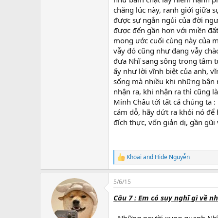
chăng lúc này, ranh giới giữa
được sự ngắn ngủi của đời ngườ
được đến gần hơn với miền đất 
mong ước cuối cùng này của m
vẫy đó cũng như đang vẫy chào
đưa Nhĩ sang sông trong tâm t
ấy như lời vĩnh biệt của anh, v
sống mà nhiều khi những bận r
nhận ra, khi nhận ra thì cũng l
Minh Châu tới tất cả chúng ta 
cám dỗ, hãy dứt ra khỏi nó để 
đích thực, vốn giản dị, gần gũ
Khoai
and
Hide Nguyễn
R
e
a
5/6/15
c
t
Câu 7 : Em có suy nghĩ gì về 
i
o
n
- Những người xung quanh Nhĩ 