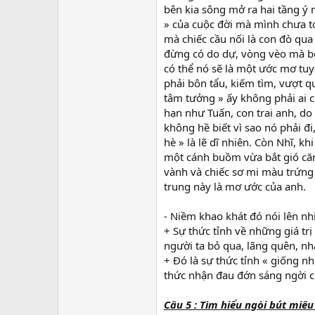
bên kia sông mở ra hai tầng ý 
» của cuộc đời mà mình chưa tớ
mà chiếc cầu nối là con đò qua
đừng có do dự, vòng vèo mà bỏ
có thể nó sẽ là một ước mơ tuyệ
phải bôn tẩu, kiếm tìm, vượt q
tâm tưởng » ấy không phải ai 
hạn như Tuấn, con trai anh, do
không hề biết vì sao nó phải đi
hè » là lẽ dĩ nhiên. Còn Nhĩ, k
một cánh buồm vừa bắt gió căn
vành và chiếc sơ mi màu trứng s
trung này là mơ ước của anh.
- Niềm khao khát đó nói lên nhi
+ Sự thức tỉnh về những giá tr
người ta bỏ qua, lãng quên, nh
+ Đó là sự thức tỉnh « giống n
thức nhận đau đớn sáng ngời c
Câu 5 : Tìm hiểu ngòi bút miê