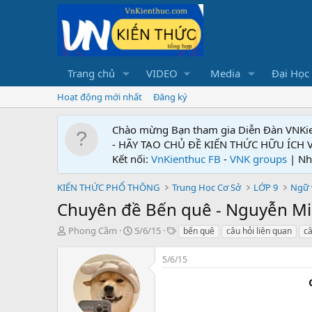
Trang chủ
VIDEO
Media
Đại Học
Hoạt động mới nhất
Đăng ký
Chào mừng Bạn tham gia Diễn Đàn VNKi
- HÃY TẠO CHỦ ĐỀ KIẾN THỨC HỮU ÍCH
Kết nối:
VnKienthuc FB
-
VNK groups
| Nh
KIẾN THỨC PHỔ THÔNG
Trung Học Cơ Sở
LỚP 9
Ngữ 
Chuyên đề Bến quê - Nguyễn M
T
N
T
Phong Cầm
5/6/15
bến quê
câu hỏi liên quan
câ
h
g
ừ
r
à
k
5/6/15
e
y
h
a
g
ó
d
ử
a
s
i