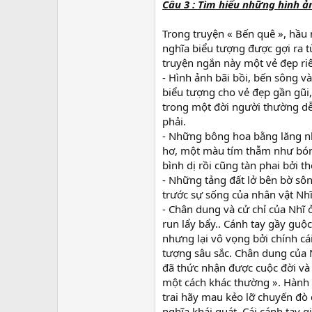
Câu 3 : Tìm hiểu những hình ản
Trong truyện « Bến quê », hầu 
nghĩa biểu tượng được gợi ra 
truyện ngắn này một vẻ đẹp riên
- Hình ảnh bãi bồi, bến sông 
biểu tượng cho vẻ đẹp gần gũi
trong một đời người thường dễ
phải.
- Những bông hoa bằng lăng nh
hơ, một màu tím thẫm như bóng 
bình dị rồi cũng tàn phai bởi t
- Những tảng đất lở bên bờ sôn
trước sự sống của nhân vật Nhĩ
- Chân dung và cử chỉ của Nhĩ 
run lẩy bẩy.. Cánh tay gầy guộ
nhưng lại vô vọng bởi chính c
tượng sâu sắc. Chân dung của 
đã thức nhận được cuộc đời và
một cách khác thường ». Hành 
trai hãy mau kẻo lỡ chuyến đò
nghĩa khái quát. Cái cánh tay 