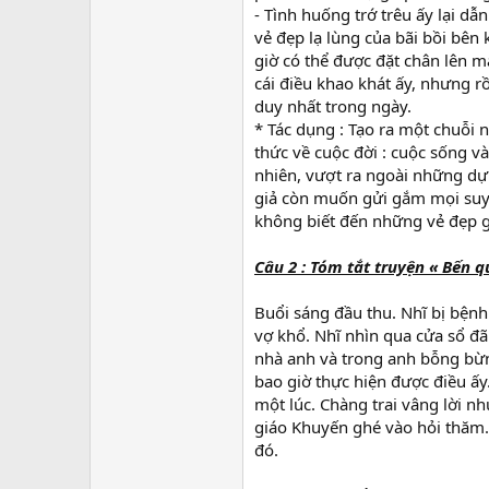
- Tình huống trớ trêu ấy lại dẫ
vẻ đẹp lạ lùng của bãi bồi bên
giờ có thể được đặt chân lên m
cái điều khao khát ấy, nhưng r
duy nhất trong ngày.
* Tác dụng : Tạo ra một chuỗi 
thức về cuộc đời : cuộc sống 
nhiên, vượt ra ngoài những dự 
giả còn muốn gửi gắm mọi suy 
không biết đến những vẻ đẹp 
Câu 2 : Tóm tắt truyện « Bến q
Buổi sáng đầu thu. Nhĩ bị bệnh
vợ khổ. Nhĩ nhìn qua cửa sổ đã
nhà anh và trong anh bỗng bừn
bao giờ thực hiện được điều ấy
một lúc. Chàng trai vâng lời 
giáo Khuyến ghé vào hỏi thăm. 
đó.