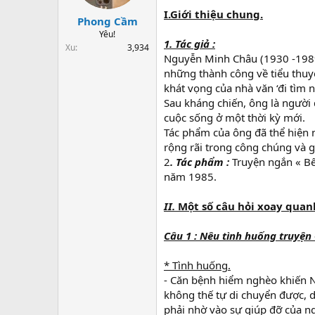
t
I.Giới thiệu chung.
a
Phong Cầm
r
Yêu!
1. Tác giả :
t
Xu
3,934
e
Nguyễn Minh Châu (1930 -1989)
r
những thành công về tiểu thuyế
khát vọng của nhà văn ‘đi tìm 
Sau kháng chiến, ông là người
cuộc sống ở một thời kỳ mới.
Tác phẩm của ông đã thể hiện 
rộng rãi trong công chúng và g
2
. Tác phẩm :
Truyện ngắn « Bế
năm 1985.
II.
Một số câu hỏi xoay quan
Câu 1 : Nêu tình huống truyện
* Tình huống.
- Căn bệnh hiểm nghèo khiến Nh
không thế tự di chuyển được, d
phải nhờ vào sự giúp đỡ của ng