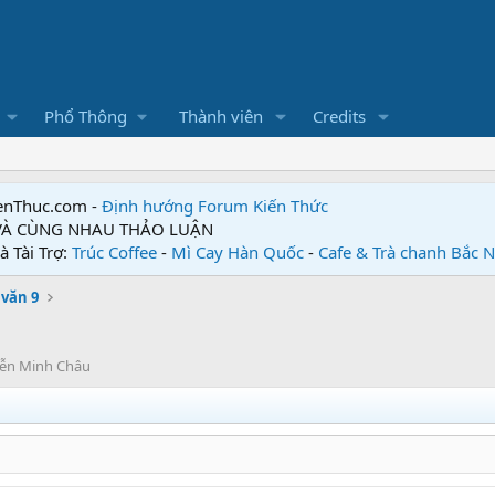
Phổ Thông
Thành viên
Credits
enThuc.com -
Định hướng Forum
Kiến Thức
 VÀ CÙNG NHAU THẢO LUẬN
à Tài Trợ:
Trúc Coffee
-
Mì Cay Hàn Quốc
-
Cafe & Trà chanh Bắc 
văn 9
uyễn Minh Châu