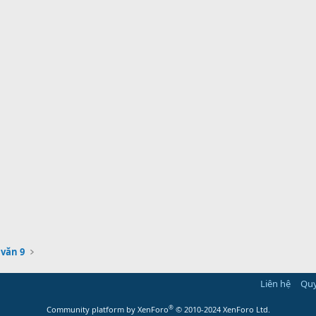
văn 9
Liên hệ
Quy
®
Community platform by XenForo
© 2010-2024 XenForo Ltd.