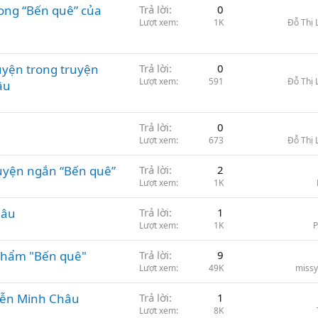
rong “Bến quê” của
Trả lời
0
Lượt xem
1K
Đỗ Thị
uyện trong truyện
Trả lời
0
Lượt xem
591
Đỗ Thị
âu
Trả lời
0
Lượt xem
673
Đỗ Thị
ruyện ngắn “Bến quê”
Trả lời
2
Lượt xem
1K
hâu
Trả lời
1
Lượt xem
1K
phẩm "Bến quê"
Trả lời
9
Lượt xem
49K
missy
yễn Minh Châu
Trả lời
1
Lượt xem
8K