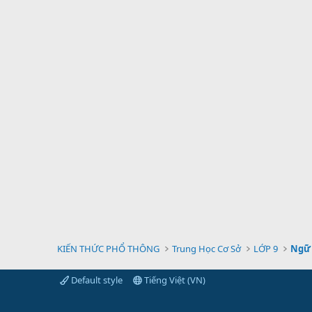
KIẾN THỨC PHỔ THÔNG
Trung Học Cơ Sở
LỚP 9
Ngữ 
Default style
Tiếng Việt (VN)