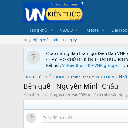
Trang chủ
VIDEO
Media
Đại Học
Hoạt động mới nhất
Đăng ký
Chào mừng Bạn tham gia Diễn Đàn VNKi
- HÃY TẠO CHỦ ĐỀ KIẾN THỨC HỮU ÍCH
Kết nối:
VnKienthuc FB
-
VNK groups
| Nh
KIẾN THỨC PHỔ THÔNG
Trung Học Cơ Sở
LỚP 9
Ngữ 
Bến quê - Nguyễn Minh Châu
Kiến thức, bài giảng, bài làm văn "Bến quê" của nhà văn Ng