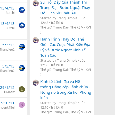
Sự Trỗi Dậy Của Thành Thị
Trung Đại: Bước Ngoặt Thay
13/4/13
Đổi Lịch Sử Châu Âu
Butchi
Started by Trang Dimple
Lúc
12:43
Trả lời: 0
13/4/13
Thế giới Trung Đại ( Thế kỷ V - XVI
Butchi
)
Hành Trình Thay Đổi Thế
Giới: Các Cuộc Phát Kiến Địa
5/3/13
Thandieu2
Lý và Bước Ngoặt Kinh Tế
Toàn Cầu
Started by Trang Dimple
Lúc
12:38
Trả lời: 0
5/3/13
Thế giới Trung Đại ( Thế kỷ V - XVI
Thandieu2
)
Kinh tế Lãnh địa và Hệ
thống Đẳng cấp Lãnh chúa -
29/1/12
L
Nông nô trong Xã hội Phong
luviaslx
kiến
7/10/11
Started by Trang Dimple
Lúc
N
12:10
Trả lời: 0
ndenk48gl
Thế giới Trung Đại ( Thế kỷ V - XVI