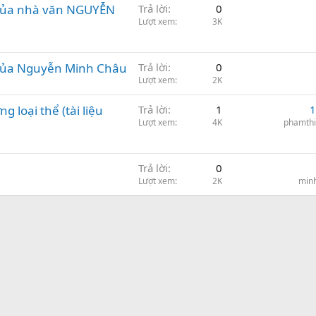
 của nhà văn NGUYỄN
Trả lời
0
Lượt xem
3K
 của Nguyễn Minh Châu
Trả lời
0
Lượt xem
2K
 loại thể (tài liệu
Trả lời
1
1
Lượt xem
4K
phamth
Trả lời
0
Lượt xem
2K
min