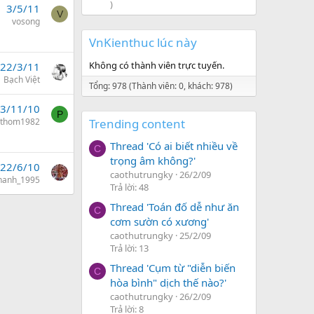
)
3/5/11
V
vosong
VnKienthuc lúc này
Không có thành viên trực tuyến.
22/3/11
Bạch Việt
Tổng: 978 (Thành viên: 0, khách: 978)
3/11/10
P
ithom1982
Trending content
Thread 'Có ai biết nhiều về
C
trọng âm không?'
22/6/10
caothutrungky
26/2/09
hanh_1995
Trả lời: 48
Thread 'Toán đố dễ như ăn
C
cơm sườn có xương'
caothutrungky
25/2/09
Trả lời: 13
Thread 'Cụm từ "diễn biến
C
hòa bình" dịch thế nào?'
caothutrungky
26/2/09
Trả lời: 8