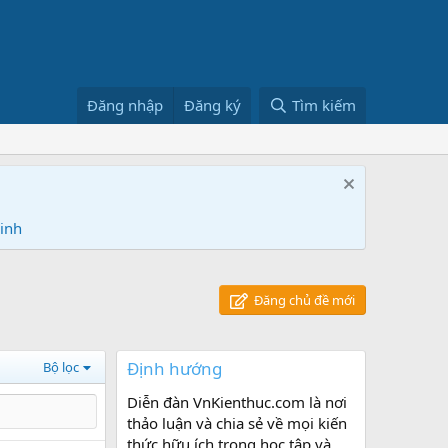
Đăng nhập
Đăng ký
Tìm kiếm
Ninh
Đăng chủ đề mới
Định hướng
Bộ lọc
Diễn đàn VnKienthuc.com là nơi
thảo luận và chia sẻ về mọi kiến
thức hữu ích trong học tập và