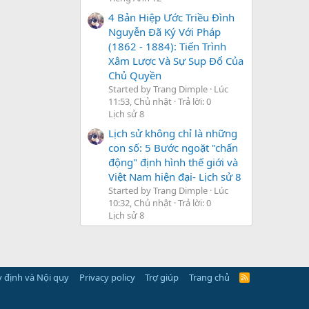
4 Bản Hiệp Ước Triều Đình
Nguyễn Đã Ký Với Pháp
(1862 - 1884): Tiến Trình
Xâm Lược Và Sự Sụp Đổ Của
Chủ Quyền
Started by Trang Dimple
Lúc
11:53, Chủ nhật
Trả lời: 0
Lịch sử 8
Lịch sử không chỉ là những
con số: 5 Bước ngoặt "chấn
động" định hình thế giới và
Việt Nam hiện đại- Lịch sử 8
Started by Trang Dimple
Lúc
10:32, Chủ nhật
Trả lời: 0
Lịch sử 8
 định và Nội quy
Privacy policy
Trợ giúp
Trang chủ
R
S
S