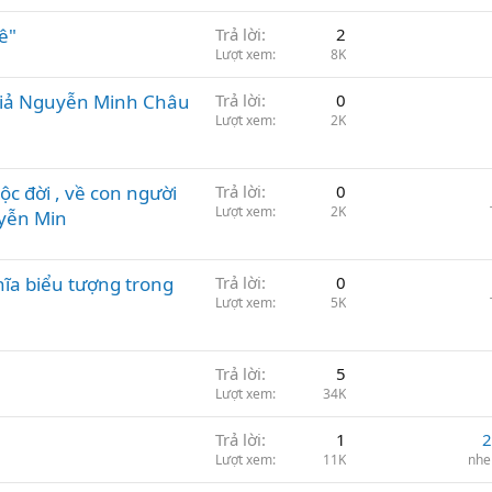
ê"
Trả lời
2
Lượt xem
8K
c giả Nguyễn Minh Châu
Trả lời
0
Lượt xem
2K
c đời , về con người
Trả lời
0
Lượt xem
2K
yễn Min
ĩa biểu tượng trong
Trả lời
0
Lượt xem
5K
Trả lời
5
Lượt xem
34K
Trả lời
1
2
Lượt xem
11K
nhe