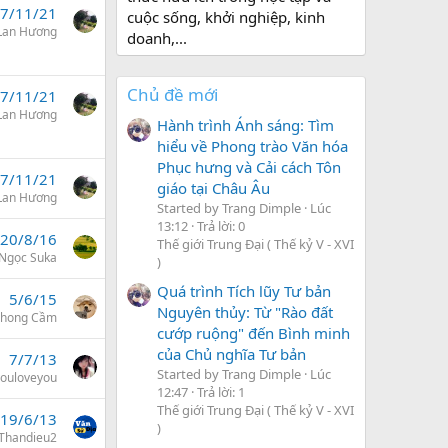
7/11/21
cuộc sống, khởi nghiệp, kinh
 Lan Hương
doanh,...
Chủ đề mới
7/11/21
 Lan Hương
Hành trình Ánh sáng: Tìm
hiểu về Phong trào Văn hóa
Phục hưng và Cải cách Tôn
7/11/21
giáo tại Châu Âu
 Lan Hương
Started by Trang Dimple
Lúc
13:12
Trả lời: 0
20/8/16
Thế giới Trung Đại ( Thế kỷ V - XVI
Ngọc Suka
)
Quá trình Tích lũy Tư bản
5/6/15
Nguyên thủy: Từ "Rào đất
Phong Cầm
cướp ruộng" đến Bình minh
của Chủ nghĩa Tư bản
7/7/13
Started by Trang Dimple
Lúc
ouloveyou
12:47
Trả lời: 1
Thế giới Trung Đại ( Thế kỷ V - XVI
19/6/13
)
Thandieu2