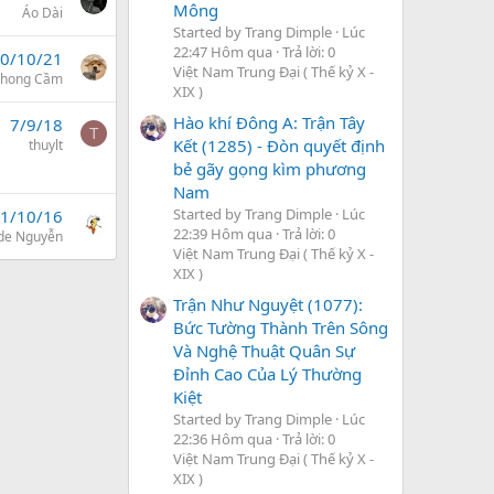
Mông
Áo Dài
Started by Trang Dimple
Lúc
22:47 Hôm qua
Trả lời: 0
0/10/21
Việt Nam Trung Đại ( Thế kỷ X -
Phong Cầm
XIX )
Hào khí Đông A: Trận Tây
7/9/18
T
Kết (1285) - Đòn quyết định
thuylt
bẻ gãy gọng kìm phương
Nam
Started by Trang Dimple
Lúc
1/10/16
22:39 Hôm qua
Trả lời: 0
de Nguyễn
Việt Nam Trung Đại ( Thế kỷ X -
XIX )
Trận Như Nguyệt (1077):
Bức Tường Thành Trên Sông
Và Nghệ Thuật Quân Sự
Đỉnh Cao Của Lý Thường
Kiệt
Started by Trang Dimple
Lúc
22:36 Hôm qua
Trả lời: 0
Việt Nam Trung Đại ( Thế kỷ X -
XIX )