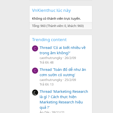
VnKienthuc lúc này
Không có thành viên trực tuyến.
Tổng: 960 (Thành viên: 0, khách: 960)
Trending content
Thread 'Có ai biết nhiều về
C
trọng âm không?'
caothutrungky
26/2/09
Trả lời: 48
Thread 'Toán đố dễ như ăn
C
cơm sườn có xương'
caothutrungky
25/2/09
Trả lời: 13
Thread 'Marketing Research
là gì ? Cách thực hiện
Marketing Research hiệu
quả ?'
Áo Dài
28/11/21