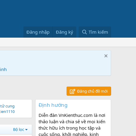
Đăng nhập
Đăng ký
Tìm kiếm
Ninh
Đăng chủ đề mới
Định hướng
 tử cung
ien1110
Diễn đàn VnKienthuc.com là nơi
thảo luận và chia sẻ về mọi kiến
thức hữu ích trong học tập và
Bộ lọc
cuộc sống, khởi nghiệp, kinh