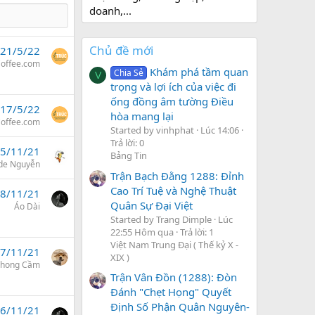
doanh,...
Chủ đề mới
21/5/22
Coffee.com
Khám phá tầm quan
Chia Sẻ
V
trọng và lợi ích của việc đi
ống đồng âm tường Điều
17/5/22
hòa mang lại
Coffee.com
Started by vinhphat
Lúc 14:06
Trả lời: 0
5/11/21
Bảng Tin
de Nguyễn
Trận Bạch Đằng 1288: Đỉnh
Cao Trí Tuệ và Nghệ Thuật
8/11/21
Quân Sự Đại Việt
Áo Dài
Started by Trang Dimple
Lúc
22:55 Hôm qua
Trả lời: 1
Việt Nam Trung Đại ( Thế kỷ X -
7/11/21
XIX )
Phong Cầm
Trận Vân Đồn (1288): Đòn
Đánh "Chẹt Họng" Quyết
Định Số Phận Quân Nguyên-
6/11/21