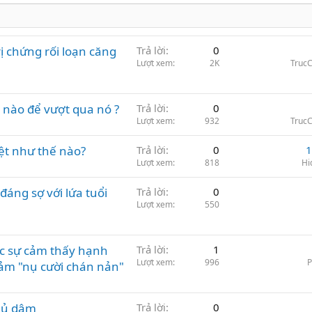
rị chứng rối loạn căng
Trả lời
0
Lượt xem
2K
Truc
 nào để vượt qua nó ?
Trả lời
0
Lượt xem
932
Truc
ệt như thế nào?
Trả lời
0
1
Lượt xem
818
Hi
áng sợ với lứa tuổi
Trả lời
0
Lượt xem
550
ực sự cảm thấy hạnh
Trả lời
1
Lượt xem
996
ảm "nụ cười chán nản"
thủ dâm
Trả lời
0