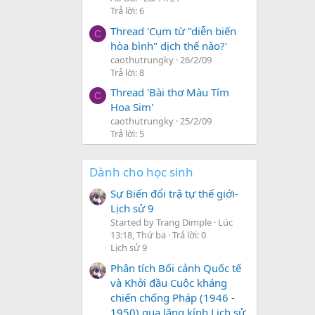
Trả lời: 6
Thread 'Cụm từ "diễn biến
C
hòa bình" dịch thế nào?'
caothutrungky
26/2/09
Trả lời: 8
Thread 'Bài thơ Màu Tím
C
Hoa Sim'
caothutrungky
25/2/09
Trả lời: 5
Dành cho học sinh
Sự Biến đổi trậ tự thế giới-
Lịch sử 9
Started by Trang Dimple
Lúc
13:18, Thứ ba
Trả lời: 0
Lịch sử 9
Phân tích Bối cảnh Quốc tế
và Khởi đầu Cuộc kháng
chiến chống Pháp (1946 -
1950) qua lăng kính Lịch sử