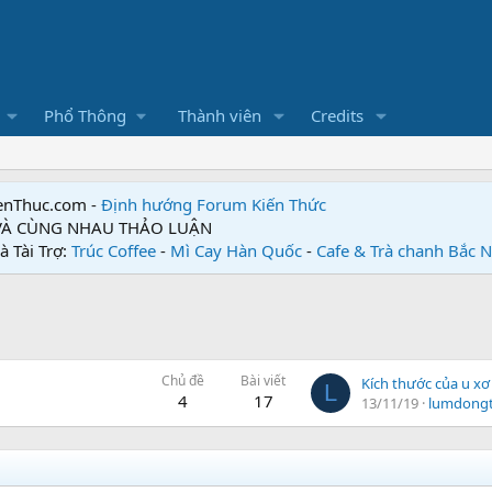
Phổ Thông
Thành viên
Credits
enThuc.com -
Định hướng Forum
Kiến Thức
 VÀ CÙNG NHAU THẢO LUẬN
à Tài Trợ:
Trúc Coffee
-
Mì Cay Hàn Quốc
-
Cafe & Trà chanh Bắc 
Chủ đề
Bài viết
Kích thước của u xơ
L
4
17
13/11/19
lumdongt