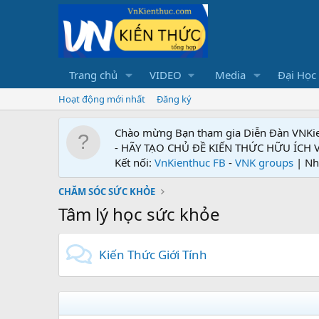
Trang chủ
VIDEO
Media
Đại Học
Hoạt động mới nhất
Đăng ký
Chào mừng Bạn tham gia Diễn Đàn VNKi
- HÃY TẠO CHỦ ĐỀ KIẾN THỨC HỮU ÍCH
Kết nối:
VnKienthuc FB
-
VNK groups
| Nh
CHĂM SÓC SỨC KHỎE
Tâm lý học sức khỏe
Kiến Thức Giới Tính