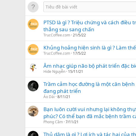
PTSD là gì ? Triệu chứng và cách điều t
thẳng sau sang chấn
TrucCoffee.com
21/5/22
Khủng hoảng hiện sinh là gì ? Làm thế
TrucCoffee.com
17/5/22
Âm nhạc giúp não bộ phát triển đặc bi
Hide Nguyễn
15/11/21
Trầm cảm học đường là một căn bệnh đ
đang phát triển
Áo Dài
8/11/21
Bạn luôn cười vui nhưng lại không th
phúc? Có thể bạn đã mắc bệnh trầm c
Phong Cầm
7/11/21
Thủ dâm là gì ? Lợi ích và tác hại của 