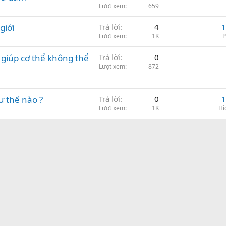
Lượt xem
659
giới
Trả lời
4
1
Lượt xem
1K
 giúp cơ thể không thể
Trả lời
0
Lượt xem
872
ư thế nào ?
Trả lời
0
1
Lượt xem
1K
Hi