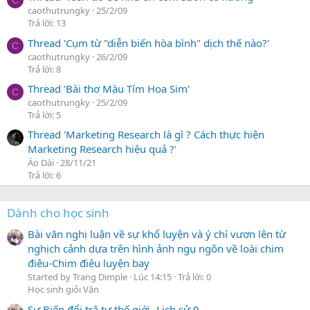
caothutrungky
25/2/09
Trả lời: 13
Thread 'Cụm từ "diễn biến hòa bình" dịch thế nào?'
C
caothutrungky
26/2/09
Trả lời: 8
Thread 'Bài thơ Màu Tím Hoa Sim'
C
caothutrungky
25/2/09
Trả lời: 5
Thread 'Marketing Research là gì ? Cách thực hiện
Marketing Research hiệu quả ?'
Áo Dài
28/11/21
Trả lời: 6
Dành cho học sinh
Bài văn nghị luận về sự khổ luyện và ý chí vươn lên từ
nghịch cảnh dựa trên hình ảnh ngụ ngôn về loài chim
điêu-Chim điêu luyện bay
Started by Trang Dimple
Lúc 14:15
Trả lời: 0
Học sinh giỏi Văn
Sự Biến đổi trậ tự thế giới- Lịch sử 9