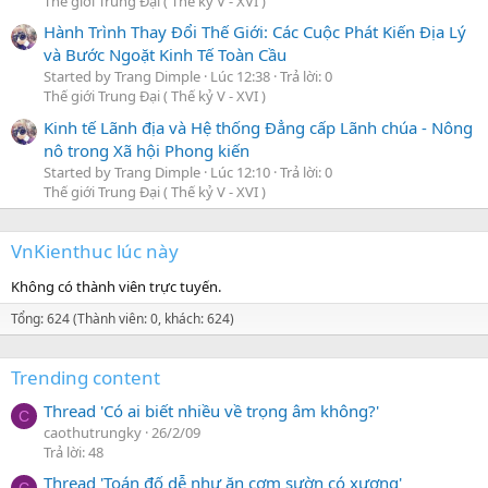
Thế giới Trung Đại ( Thế kỷ V - XVI )
Hành Trình Thay Đổi Thế Giới: Các Cuộc Phát Kiến Địa Lý
và Bước Ngoặt Kinh Tế Toàn Cầu
Started by Trang Dimple
Lúc 12:38
Trả lời: 0
Thế giới Trung Đại ( Thế kỷ V - XVI )
Kinh tế Lãnh địa và Hệ thống Đẳng cấp Lãnh chúa - Nông
nô trong Xã hội Phong kiến
Started by Trang Dimple
Lúc 12:10
Trả lời: 0
Thế giới Trung Đại ( Thế kỷ V - XVI )
VnKienthuc lúc này
Không có thành viên trực tuyến.
Tổng: 624 (Thành viên: 0, khách: 624)
Trending content
Thread 'Có ai biết nhiều về trọng âm không?'
C
caothutrungky
26/2/09
Trả lời: 48
Thread 'Toán đố dễ như ăn cơm sườn có xương'
C