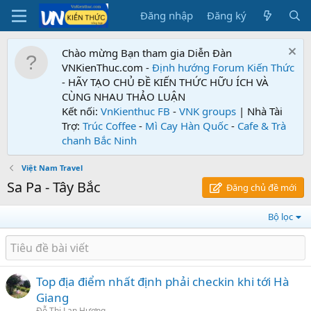
Đăng nhập
Đăng ký
Chào mừng Bạn tham gia Diễn Đàn
VNKienThuc.com -
Định hướng Forum
Kiến Thức
- HÃY TẠO CHỦ ĐỀ KIẾN THỨC HỮU ÍCH VÀ
CÙNG NHAU THẢO LUẬN
Kết nối:
VnKienthuc FB
-
VNK groups
| Nhà Tài
Trợ:
Trúc Coffee
-
Mì Cay Hàn Quốc
-
Cafe & Trà
chanh Bắc Ninh
Việt Nam Travel
Sa Pa - Tây Bắc
Đăng chủ đề mới
Bộ lọc
Top địa điểm nhất định phải checkin khi tới Hà
Giang
Đỗ Thị Lan Hương