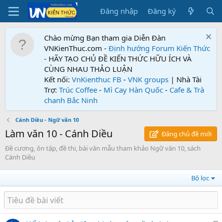
Đăng nhập
Đăng ký
Chào mừng Bạn tham gia Diễn Đàn
VNKienThuc.com -
Định hướng Forum
Kiến Thức
- HÃY TẠO CHỦ ĐỀ KIẾN THỨC HỮU ÍCH VÀ
CÙNG NHAU THẢO LUẬN
Kết nối:
VnKienthuc FB
-
VNK groups
| Nhà Tài
Trợ:
Trúc Coffee
-
Mì Cay Hàn Quốc
-
Cafe & Trà
chanh Bắc Ninh
Cánh Diều - Ngữ văn 10
Làm văn 10 - Cánh Diều
Đăng chủ đề mới
Đề cương, ôn tập, đề thi, bài văn mẫu tham khảo Ngữ văn 10, sách
Cánh Diều
Bộ lọc