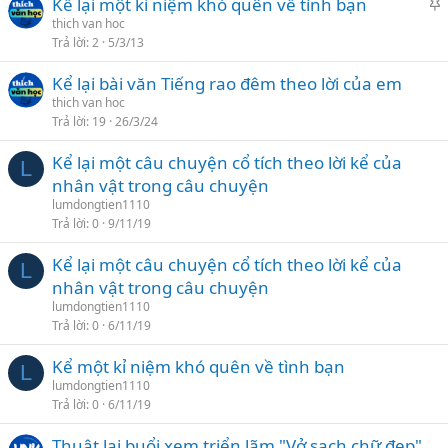
Kể lại một kỉ niệm khó quên về tình bạn
h
thich van hoc
Trả lời
2
5/3/13
i
Kể lại bài văn Tiếng rao đêm theo lời của em
l
thich van hoc
ạ
Trả lời
19
26/3/24
i
Kể lại một câu chuyện cổ tích theo lời kể của
L
nhân vật trong câu chuyện
lumdongtien1110
Trả lời
0
9/11/19
Kể lại một câu chuyện cổ tích theo lời kể của
L
nhân vật trong câu chuyện
lumdongtien1110
Trả lời
0
6/11/19
Kể một kỉ niệm khó quên về tình bạn
L
lumdongtien1110
Trả lời
0
6/11/19
Thuật lại buổi xem triển lãm "Vở sạch chữ đẹp"