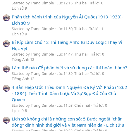
Started by Trang Dimple
Lúc 12:15, Thứ ba
Trả lời: 0
Lịch sử 9
Phân tích hành trình của Nguyễn Ái Quốc (1919-1930)-
Lịch sử 9
Started by Trang Dimple
Lúc 11:50, Thứ ba
Trả lời: 1
Lịch sử 9
Bí Kíp Làm Chủ 12 Thì Tiếng Anh: Tư Duy Logic Thay Vì
Học Vẹt
Started by Trang Dimple
Lúc 14:47, Thứ hai
Trả lời: 0
Tiếng Anh 12
Làm thế nào để phân biệt và sử dụng các thì hoàn thành?
Started by Trang Dimple
Lúc 14:39, Thứ hai
Trả lời: 0
Tiếng Anh 12
4 Bản Hiệp Ước Triều Đình Nguyễn Đã Ký Với Pháp (1862
- 1884): Tiến Trình Xâm Lược Và Sự Sụp Đổ Của Chủ
Quyền
Started by Trang Dimple
Lúc 11:53, Chủ nhật
Trả lời: 0
Lịch sử 8
Lịch sử không chỉ là những con số: 5 Bước ngoặt "chấn
động" định hình thế giới và Việt Nam hiện đại- Lịch sử 8
Started by Trang Dimple
Lúc 10:32, Chủ nhật
Trả lời: 0