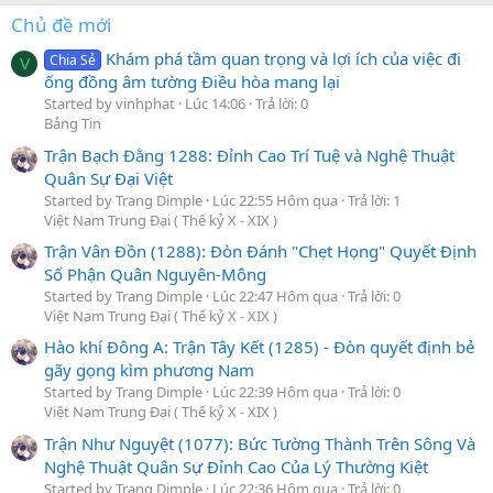
Chủ đề mới
Khám phá tầm quan trọng và lợi ích của việc đi
Chia Sẻ
V
ống đồng âm tường Điều hòa mang lại
Started by vinhphat
Lúc 14:06
Trả lời: 0
Bảng Tin
Trận Bạch Đằng 1288: Đỉnh Cao Trí Tuệ và Nghệ Thuật
Quân Sự Đại Việt
Started by Trang Dimple
Lúc 22:55 Hôm qua
Trả lời: 1
Việt Nam Trung Đại ( Thế kỷ X - XIX )
Trận Vân Đồn (1288): Đòn Đánh "Chẹt Họng" Quyết Định
Số Phận Quân Nguyên-Mông
Started by Trang Dimple
Lúc 22:47 Hôm qua
Trả lời: 0
Việt Nam Trung Đại ( Thế kỷ X - XIX )
Hào khí Đông A: Trận Tây Kết (1285) - Đòn quyết định bẻ
gãy gọng kìm phương Nam
Started by Trang Dimple
Lúc 22:39 Hôm qua
Trả lời: 0
Việt Nam Trung Đại ( Thế kỷ X - XIX )
Trận Như Nguyệt (1077): Bức Tường Thành Trên Sông Và
Nghệ Thuật Quân Sự Đỉnh Cao Của Lý Thường Kiệt
Started by Trang Dimple
Lúc 22:36 Hôm qua
Trả lời: 0