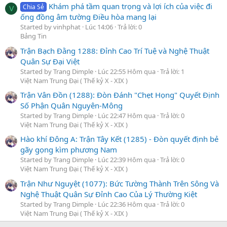
Khám phá tầm quan trọng và lợi ích của việc đi
Chia Sẻ
V
ống đồng âm tường Điều hòa mang lại
Started by vinhphat
Lúc 14:06
Trả lời: 0
Bảng Tin
Trận Bạch Đằng 1288: Đỉnh Cao Trí Tuệ và Nghệ Thuật
Quân Sự Đại Việt
Started by Trang Dimple
Lúc 22:55 Hôm qua
Trả lời: 1
Việt Nam Trung Đại ( Thế kỷ X - XIX )
Trận Vân Đồn (1288): Đòn Đánh "Chẹt Họng" Quyết Định
Số Phận Quân Nguyên-Mông
Started by Trang Dimple
Lúc 22:47 Hôm qua
Trả lời: 0
Việt Nam Trung Đại ( Thế kỷ X - XIX )
Hào khí Đông A: Trận Tây Kết (1285) - Đòn quyết định bẻ
gãy gọng kìm phương Nam
Started by Trang Dimple
Lúc 22:39 Hôm qua
Trả lời: 0
Việt Nam Trung Đại ( Thế kỷ X - XIX )
Trận Như Nguyệt (1077): Bức Tường Thành Trên Sông Và
Nghệ Thuật Quân Sự Đỉnh Cao Của Lý Thường Kiệt
Started by Trang Dimple
Lúc 22:36 Hôm qua
Trả lời: 0
Việt Nam Trung Đại ( Thế kỷ X - XIX )