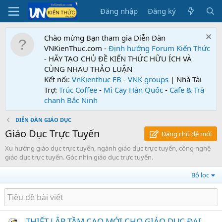
Đăng nhập
Đăng ký
Chào mừng Bạn tham gia Diễn Đàn
VNKienThuc.com -
Định hướng Forum
Kiến Thức
- HÃY TẠO CHỦ ĐỀ KIẾN THỨC HỮU ÍCH VÀ
CÙNG NHAU THẢO LUẬN
Kết nối:
VnKienthuc FB
-
VNK groups
| Nhà Tài
Trợ:
Trúc Coffee
-
Mì Cay Hàn Quốc
-
Cafe & Trà
chanh Bắc Ninh
DIỄN ĐÀN GIÁO DỤC
Giáo Dục Trực Tuyến
Đăng chủ đề mới
Xu hướng giáo dục trực tuyến, ngành giáo dục trực tuyến, công nghệ
giáo dục trực tuyến. Góc nhìn giáo dục trực tuyến.
Bộ lọc
THIẾT LẬP TẦM CAO MỚI CHO GIÁO DỤC ĐẠI