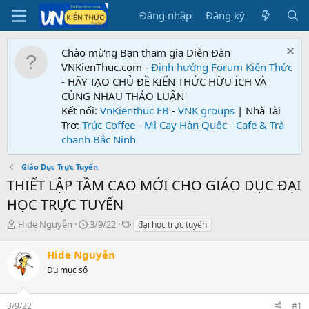
Đăng nhập
Đăng ký
Chào mừng Bạn tham gia Diễn Đàn
VNKienThuc.com -
Định hướng Forum
Kiến Thức
- HÃY TẠO CHỦ ĐỀ KIẾN THỨC HỮU ÍCH VÀ
CÙNG NHAU THẢO LUẬN
Kết nối:
VnKienthuc FB
-
VNK groups
| Nhà Tài
Trợ:
Trúc Coffee
-
Mì Cay Hàn Quốc
-
Cafe & Trà
chanh Bắc Ninh
Giáo Dục Trực Tuyến
THIẾT LẬP TẦM CAO MỚI CHO GIÁO DỤC ĐẠI
HỌC TRỰC TUYẾN
T
N
T
Hide Nguyễn
3/9/22
đại học trực tuyến
h
g
ừ
r
à
k
Hide Nguyễn
e
y
h
Du mục số
a
g
ó
d
ử
a
s
i
3/9/22
#1