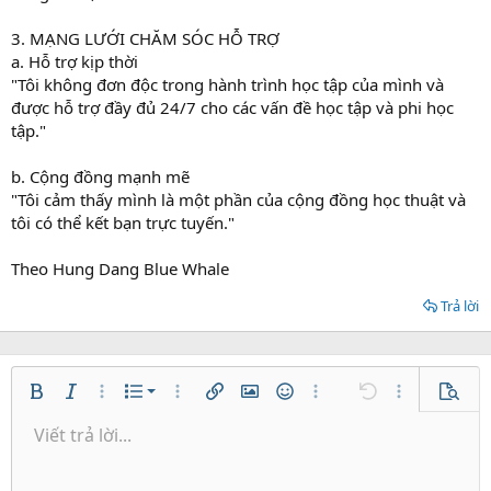
3. MẠNG LƯỚI CHĂM SÓC HỖ TRỢ
a. Hỗ trợ kịp thời
"Tôi không đơn độc trong hành trình học tập của mình và
được hỗ trợ đầy đủ 24/7 cho các vấn đề học tập và phi học
tập."
b. Cộng đồng mạnh mẽ
"Tôi cảm thấy mình là một phần của cộng đồng học thuật và
tôi có thể kết bạn trực tuyến."
Theo Hung Dang Blue Whale
Trả lời
Danh sách có thứ tự
Bold
In nghiêng
Thêm tùy chọn…
Danh sách
Thêm tùy chọn…
Chèn liên kết
Chèn hình ảnh
Mặt cười
Thêm tùy chọn…
Undo
Thêm tùy ch
Xem tr
Danh sách không có thứ tự
Viết trả lời...
Căn trái
9
Normal
Lưu nháp
Arial
Kích thước
Căn lề
Trích dẫn
Redo
Media
Toggle BB code
Màu chữ
Paragraph format
Insert table
Xóa định dạng
Phông chữ
Insert horizontal line
Bản thảo
Gạch ngang
Spoiler
Gạch chân
Mã
Inline code
Inline spoiler
Thụt lề
10
Xóa bản thảo
Căn giữa
Heading 1
Book Antiqua