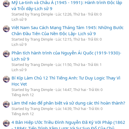
Mỹ La-tinh và Châu Á (1945 - 1991): Hành trình Độc lập
và Trỗi dậy-Lịch sử 9
Started by Trang Dimple
Lúc 12:26, Thứ ba
Trả lời: 0
Lịch sử 9
Việt Nam Sau Cách Mạng Tháng Tám 1945: Những Bước
Chân Đầu Tiên Của Nền Độc Lập- Lịch sử 9
Started by Trang Dimple
Lúc 12:15, Thứ ba
Trả lời: 0
Lịch sử 9
Phân tích hành trình của Nguyễn Ái Quốc (1919-1930)-
Lịch sử 9
Started by Trang Dimple
Lúc 11:50, Thứ ba
Trả lời: 1
Lịch sử 9
Bí Kíp Làm Chủ 12 Thì Tiếng Anh: Tư Duy Logic Thay Vì
Học Vẹt
Started by Trang Dimple
Lúc 14:47, Thứ hai
Trả lời: 0
Tiếng Anh 12
Làm thế nào để phân biệt và sử dụng các thì hoàn thành?
Started by Trang Dimple
Lúc 14:39, Thứ hai
Trả lời: 0
Tiếng Anh 12
4 Bản Hiệp Ước Triều Đình Nguyễn Đã Ký Với Pháp (1862
- 1884): Tiến Trình Xâm Lược Và Sự Sụp Đổ Của Chủ