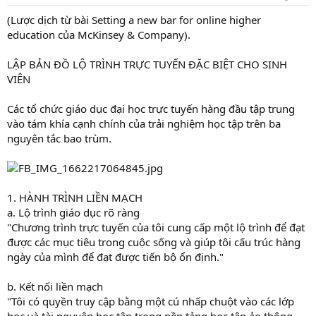
t
a
(Lược dịch từ bài Setting a new bar for online higher
r
education của McKinsey & Company).
t
e
LẬP BẢN ĐỒ LỘ TRÌNH TRỰC TUYẾN ĐẶC BIỆT CHO SINH
r
VIÊN
Các tổ chức giáo dục đại học trực tuyến hàng đầu tập trung
vào tám khía cạnh chính của trải nghiệm học tập trên ba
nguyên tắc bao trùm.
1. HÀNH TRÌNH LIỀN MẠCH
a. Lộ trình giáo dục rõ ràng
"Chương trình trực tuyến của tôi cung cấp một lộ trình để đạt
được các mục tiêu trong cuộc sống và giúp tôi cấu trúc hàng
ngày của mình để đạt được tiến bộ ổn định."
b. Kết nối liền mạch
"Tôi có quyền truy cập bằng một cú nhấp chuột vào các lớp
học và tài nguyên học tập trong nền tảng học tập ảo thông