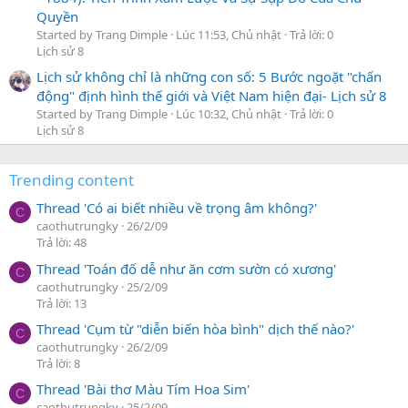
Quyền
Started by Trang Dimple
Lúc 11:53, Chủ nhật
Trả lời: 0
Lịch sử 8
Lịch sử không chỉ là những con số: 5 Bước ngoặt "chấn
động" định hình thế giới và Việt Nam hiện đại- Lịch sử 8
Started by Trang Dimple
Lúc 10:32, Chủ nhật
Trả lời: 0
Lịch sử 8
Trending content
Thread 'Có ai biết nhiều về trọng âm không?'
C
caothutrungky
26/2/09
Trả lời: 48
Thread 'Toán đố dễ như ăn cơm sườn có xương'
C
caothutrungky
25/2/09
Trả lời: 13
Thread 'Cụm từ "diễn biến hòa bình" dịch thế nào?'
C
caothutrungky
26/2/09
Trả lời: 8
Thread 'Bài thơ Màu Tím Hoa Sim'
C
caothutrungky
25/2/09