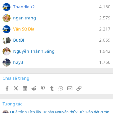
Thandieu2
4,160
ngan trang
2,579
Văn Sử Địa
2,217
ButBi
2,069
Nguyễn Thành Sáng
1,942
h2y3
1,766
Chia sẻ trang
Facebook
X (Twitter)
LinkedIn
Reddit
Pinterest
Tumblr
WhatsApp
Email
Link
Tương tác
Quá trình Tích lũy Tư bản Nguyên thủy: Từ "Rào đất cướp