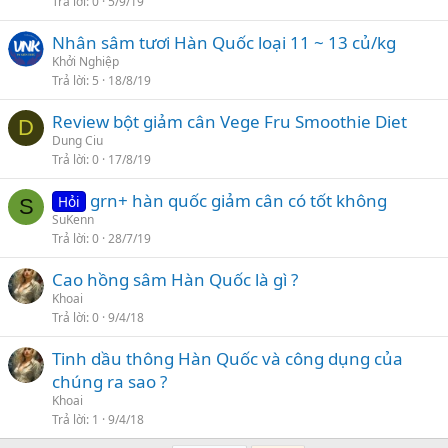
Trả lời
0
5/9/19
Nhân sâm tươi Hàn Quốc loại 11 ~ 13 củ/kg
Khởi Nghiệp
Trả lời
5
18/8/19
Review bột giảm cân Vege Fru Smoothie Diet
D
Dung Ciu
Trả lời
0
17/8/19
grn+ hàn quốc giảm cân có tốt không
Hỏi
S
SuKenn
Trả lời
0
28/7/19
Cao hồng sâm Hàn Quốc là gì ?
Khoai
Trả lời
0
9/4/18
Tinh dầu thông Hàn Quốc và công dụng của
chúng ra sao ?
Khoai
Trả lời
1
9/4/18