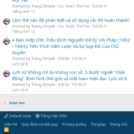
Học Vẹt
Started by Trang Dimple
Lúc 14:47, Thứ hai
Trả lời: 0
Tiếng Anh 12
Làm thế nào để phân biệt và sử dụng các thì hoàn thành?
Started by Trang Dimple
Lúc 14:39, Thứ hai
Trả lời: 0
Tiếng Anh 12
4 Bản Hiệp Ước Triều Đình Nguyễn Đã Ký Với Pháp (1862
- 1884): Tiến Trình Xâm Lược Và Sự Sụp Đổ Của Chủ
Quyền
Started by Trang Dimple
2/8/26
Trả lời: 0
Lịch sử 8
Lịch sử không chỉ là những con số: 5 Bước ngoặt "chấn
động" định hình thế giới và Việt Nam hiện đại- Lịch sử 8
Started by Trang Dimple
2/8/26
Trả lời: 0
Lịch sử 8
Dược Học
Default style
Tiếng Việt (VN)
Liên hệ
Quy định và Nội quy
Privacy policy
Trợ giúp
Trang chủ
R
S