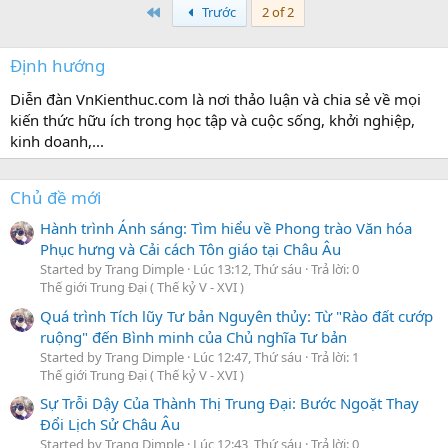
First
Trước
2 of 2
Định hướng
Diễn đàn VnKienthuc.com là nơi thảo luận và chia sẻ về mọi
kiến thức hữu ích trong học tập và cuộc sống, khởi nghiệp,
kinh doanh,...
Chủ đề mới
Hành trình Ánh sáng: Tìm hiểu về Phong trào Văn hóa
Phục hưng và Cải cách Tôn giáo tại Châu Âu
Started by Trang Dimple
Lúc 13:12, Thứ sáu
Trả lời: 0
Thế giới Trung Đại ( Thế kỷ V - XVI )
Quá trình Tích lũy Tư bản Nguyên thủy: Từ "Rào đất cướp
ruộng" đến Bình minh của Chủ nghĩa Tư bản
Started by Trang Dimple
Lúc 12:47, Thứ sáu
Trả lời: 1
Thế giới Trung Đại ( Thế kỷ V - XVI )
Sự Trỗi Dậy Của Thành Thị Trung Đại: Bước Ngoặt Thay
Đổi Lịch Sử Châu Âu
Started by Trang Dimple
Lúc 12:43, Thứ sáu
Trả lời: 0