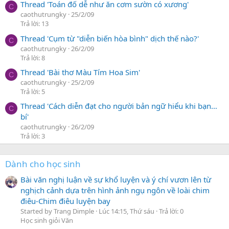
Thread 'Toán đố dễ như ăn cơm sườn có xương'
C
caothutrungky
25/2/09
Trả lời: 13
Thread 'Cụm từ "diễn biến hòa bình" dịch thế nào?'
C
caothutrungky
26/2/09
Trả lời: 8
Thread 'Bài thơ Màu Tím Hoa Sim'
C
caothutrungky
25/2/09
Trả lời: 5
Thread 'Cách diễn đạt cho người bản ngữ hiểu khi bạn…
C
bí'
caothutrungky
26/2/09
Trả lời: 3
Dành cho học sinh
Bài văn nghị luận về sự khổ luyện và ý chí vươn lên từ
nghịch cảnh dựa trên hình ảnh ngụ ngôn về loài chim
điêu-Chim điêu luyện bay
Started by Trang Dimple
Lúc 14:15, Thứ sáu
Trả lời: 0
Học sinh giỏi Văn