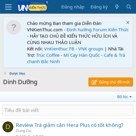
Đăng nhập
Đăng ký
Chào mừng Bạn tham gia Diễn Đàn
VNKienThuc.com -
Định hướng Forum
Kiến Thức
- HÃY TẠO CHỦ ĐỀ KIẾN THỨC HỮU ÍCH VÀ
CÙNG NHAU THẢO LUẬN
Kết nối:
VnKienthuc FB
-
VNK groups
| Nhà Tài
Trợ:
Trúc Coffee
-
Mì Cay Hàn Quốc
-
Cafe & Trà
chanh Bắc Ninh
Dược Học
Dinh Dưỡng
Đăng chủ đề mới
Bộ lọc
Review Trà giảm cân Hera Plus có tốt không?
D
Dung Ciu