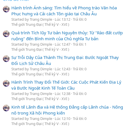
Hành trình Ánh sáng: Tìm hiểu về Phong trào Văn hóa
Phục hưng và Cải cách Tôn giáo tại Châu Âu
Started by Trang Dimple
Lúc 13:12
Trả lời: 0
Thế giới Trung Đại ( Thế kỷ V - XVI )
Quá trình Tích lũy Tư bản Nguyên thủy: Từ "Rào đất cướp
ruộng" đến Bình minh của Chủ nghĩa Tư bản
Started by Trang Dimple
Lúc 12:47
Trả lời: 1
Thế giới Trung Đại ( Thế kỷ V - XVI )
Sự Trỗi Dậy Của Thành Thị Trung Đại: Bước Ngoặt Thay
Đổi Lịch Sử Châu Âu
Started by Trang Dimple
Lúc 12:43
Trả lời: 0
Thế giới Trung Đại ( Thế kỷ V - XVI )
Hành Trình Thay Đổi Thế Giới: Các Cuộc Phát Kiến Địa Lý
và Bước Ngoặt Kinh Tế Toàn Cầu
Started by Trang Dimple
Lúc 12:38
Trả lời: 0
Thế giới Trung Đại ( Thế kỷ V - XVI )
Kinh tế Lãnh địa và Hệ thống Đẳng cấp Lãnh chúa - Nông
nô trong Xã hội Phong kiến
Started by Trang Dimple
Lúc 12:10
Trả lời: 0
Thế giới Trung Đại ( Thế kỷ V - XVI )