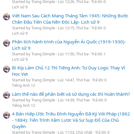
Started by Trang Dimple
Lúc 12:26, Thứ ba
Trả lời: 0
Lịch sử 9
Việt Nam Sau Cách Mạng Tháng Tám 1945: Những Bước
Chân Đầu Tiên Của Nền Độc Lập- Lịch sử 9
Started by Trang Dimple
Lúc 12:15, Thứ ba
Trả lời: 0
Lịch sử 9
Phân tích hành trình của Nguyễn Ái Quốc (1919-1930)-
Lịch sử 9
Started by Trang Dimple
Lúc 11:50, Thứ ba
Trả lời: 1
Lịch sử 9
Bí Kíp Làm Chủ 12 Thì Tiếng Anh: Tư Duy Logic Thay Vì
Học Vẹt
Started by Trang Dimple
Lúc 14:47, Thứ hai
Trả lời: 0
Tiếng Anh 12
Làm thế nào để phân biệt và sử dụng các thì hoàn thành?
Started by Trang Dimple
Lúc 14:39, Thứ hai
Trả lời: 0
Tiếng Anh 12
4 Bản Hiệp Ước Triều Đình Nguyễn Đã Ký Với Pháp (1862
- 1884): Tiến Trình Xâm Lược Và Sự Sụp Đổ Của Chủ
Quyền
Started by Trang Dimple
Lúc 11:53, Chủ nhật
Trả lời: 0