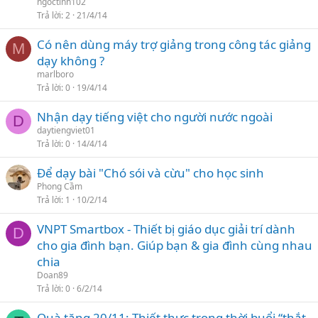
ngoctinh102
Trả lời
2
21/4/14
Có nên dùng máy trợ giảng trong công tác giảng
M
dạy không ?
marlboro
Trả lời
0
19/4/14
Nhận dạy tiếng việt cho người nước ngoài
D
daytiengviet01
Trả lời
0
14/4/14
Để dạy bài "Chó sói và cừu" cho học sinh
Phong Cầm
Trả lời
1
10/2/14
VNPT Smartbox - Thiết bị giáo dục giải trí dành
D
cho gia đình bạn. Giúp bạn & gia đình cùng nhau
chia
Doan89
Trả lời
0
6/2/14
Quà tặng 20/11: Thiết thực trong thời buổi “thắt