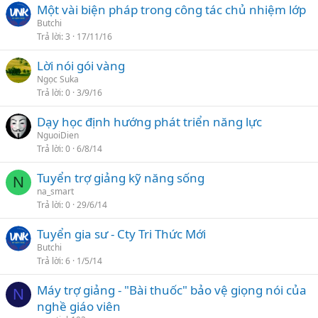
Một vài biện pháp trong công tác chủ nhiệm lớp
Butchi
Trả lời
3
17/11/16
Lời nói gói vàng
Ngọc Suka
Trả lời
0
3/9/16
Dạy học định hướng phát triển năng lực
NguoiDien
Trả lời
0
6/8/14
Tuyển trợ giảng kỹ năng sống
N
na_smart
Trả lời
0
29/6/14
Tuyển gia sư - Cty Tri Thức Mới
Butchi
Trả lời
6
1/5/14
Máy trợ giảng - "Bài thuốc" bảo vệ giọng nói của
N
nghề giáo viên