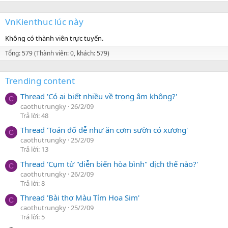
VnKienthuc lúc này
Không có thành viên trực tuyến.
Tổng: 579 (Thành viên: 0, khách: 579)
Trending content
Thread 'Có ai biết nhiều về trọng âm không?'
C
caothutrungky
26/2/09
Trả lời: 48
Thread 'Toán đố dễ như ăn cơm sườn có xương'
C
caothutrungky
25/2/09
Trả lời: 13
Thread 'Cụm từ "diễn biến hòa bình" dịch thế nào?'
C
caothutrungky
26/2/09
Trả lời: 8
Thread 'Bài thơ Màu Tím Hoa Sim'
C
caothutrungky
25/2/09
Trả lời: 5