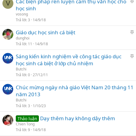
Các biện pháp rèn luyện cảm thụ văn học cho
V
h
học sinh
i
vosong
Trả lời
3
14/9/18
l
Giáo dục học sinh cá biệt
ạ
h
dunghoi
i
Trả lời
11
14/9/18
i
Sáng kiến kinh nghiệm về công tác giáo dục
l
h
học sinh cá biệt ở lớp chủ nhiệm
ạ
i
Butchi
i
Trả lời
0
27/12/11
l
Chúc mừng ngày nhà giáo Việt Nam 20 tháng 11
ạ
năm 2013
i
Butchi
Trả lời
3
1/10/23
Dạy thêm hay không dậy thêm
Thảo luận
Chien Tong
Trả lời
9
14/9/18