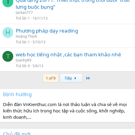
T
lưng buộc bụng”
tarkan777
Trả lời
1
16/11/13
Phương pháp dạy reading
H
Hoàng Thịnh
Trả lời
1
5/10/13
web học tiếng nhật ,các bạn tham khảo nhé
T
tuanhy89
Trả lời
0
5/6/13
Last
1 of 9
Tiếp
Định hướng
Diễn đàn VnKienthuc.com là nơi thảo luận và chia sẻ về mọi
kiến thức hữu ích trong học tập và cuộc sống, khởi nghiệp,
kinh doanh,...
Chủ đề mới