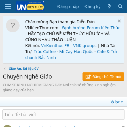
Đăng nhập
Đăng ký
Chào mừng Bạn tham gia Diễn Đàn
VNKienThuc.com -
Định hướng Forum
Kiến Thức
- HÃY TẠO CHỦ ĐỀ KIẾN THỨC HỮU ÍCH VÀ
CÙNG NHAU THẢO LUẬN
Kết nối:
VnKienthuc FB
-
VNK groups
| Nhà Tài
Trợ:
Trúc Coffee
-
Mì Cay Hàn Quốc
-
Cafe & Trà
chanh Bắc Ninh
Giáo Án, Tài liệu GV
Chuyện Nghề Giáo
Đăng chủ đề mới
CHIA SE KINH NGHIEM GIANG DAY: Nơi chia sẻ những kinh nghiệm
giảng dạy của bạn.
Bộ lọc