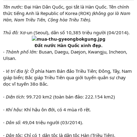
r
Tên nước:
Đại Hàn Dân Quốc, gọi tắt là Hàn Quốc. Tên chính
t
thức tiếng Anh là Republic of Korea (ROK)
(không gọi là Nam
e
Hàn, Nam Triều Tiên, Cộng hòa Triều Tiên).
r
Thủ đô:
Xơ-un (Seoul), dân số 10,385 triệu người (04/2014).
Đất nước Hàn Quốc xinh đẹp.
- Thành phố lớn:
Busan, Daegu, Daejon, Kwangju, Incheon,
Ulsan.
- Vị trí địa lý:
Ở phía Nam Bán đảo Triều Tiên; Đông, Tây, Nam
giáp biển; Bắc giáp Triều Tiên qua giới tuyến quân sự chạy
dọc vĩ tuyến 38o Bắc.
- Diện tích:
99.720 km2 (toàn bán đảo: 222.154 km2)
- Khí hậu:
Khí hậu ôn đới, có 4 mùa rõ rệt.
- Dân số:
49,04 triệu người (03/2014).
- Dân tộc:
Chỉ có 1 dân tộc là dân tộc Hàn (Triều Tiên).