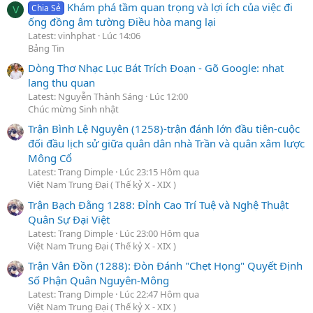
Khám phá tầm quan trọng và lợi ích của việc đi
Chia Sẻ
V
ống đồng âm tường Điều hòa mang lại
Latest: vinhphat
Lúc 14:06
Bảng Tin
Dòng Thơ Nhạc Lục Bát Trích Đoạn - Gõ Google: nhat
lang thu quan
Latest: Nguyễn Thành Sáng
Lúc 12:00
Chúc mừng Sinh nhật
Trận Bình Lệ Nguyên (1258)-trận đánh lớn đầu tiên-cuộc
đối đầu lịch sử giữa quân dân nhà Trần và quân xâm lược
Mông Cổ
Latest: Trang Dimple
Lúc 23:15 Hôm qua
Việt Nam Trung Đại ( Thế kỷ X - XIX )
Trận Bạch Đằng 1288: Đỉnh Cao Trí Tuệ và Nghệ Thuật
Quân Sự Đại Việt
Latest: Trang Dimple
Lúc 23:00 Hôm qua
Việt Nam Trung Đại ( Thế kỷ X - XIX )
Trận Vân Đồn (1288): Đòn Đánh "Chẹt Họng" Quyết Định
Số Phận Quân Nguyên-Mông
Latest: Trang Dimple
Lúc 22:47 Hôm qua
Việt Nam Trung Đại ( Thế kỷ X - XIX )