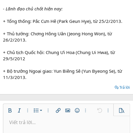
- Lãnh đạo chủ chốt hiện nay:
+ Tổng thống: Pắc Cưn Hê (Park Geun Hye), từ 25/2/2013.
+ Thủ tướng: Chơng Hông Uân (Jeong Hong Won), từ
26/2/2013.
+ Chủ tịch Quốc hội: Chung Ưi Hoa (Chung Ui Hwa), từ
29/5/2012
+ Bộ trưởng Ngoại giao: Yun Biêng Sê (Yun Byeong Se), từ
11/3/2013.
Trả lời
Danh sách có thứ tự
Bold
In nghiêng
Thêm tùy chọn…
Danh sách
Thêm tùy chọn…
Chèn liên kết
Chèn hình ảnh
Mặt cười
Thêm tùy chọn…
Undo
Thêm tùy ch
Xem tr
Danh sách không có thứ tự
Viết trả lời...
Căn trái
9
Normal
Lưu nháp
Arial
Kích thước
Căn lề
Trích dẫn
Redo
Media
Toggle BB code
Màu chữ
Paragraph format
Insert table
Xóa định dạng
Phông chữ
Insert horizontal line
Bản thảo
Gạch ngang
Spoiler
Gạch chân
Mã
Inline code
Inline spoiler
Thụt lề
10
Xóa bản thảo
Căn giữa
Book Antiqua