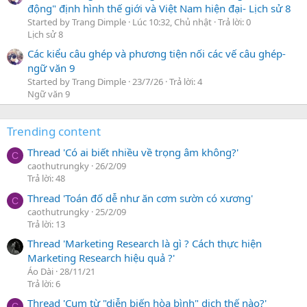
động" định hình thế giới và Việt Nam hiện đại- Lịch sử 8
Started by Trang Dimple
Lúc 10:32, Chủ nhật
Trả lời: 0
Lịch sử 8
Các kiểu câu ghép và phương tiện nối các vế câu ghép-
ngữ văn 9
Started by Trang Dimple
23/7/26
Trả lời: 4
Ngữ văn 9
Trending content
Thread 'Có ai biết nhiều về trọng âm không?'
C
caothutrungky
26/2/09
Trả lời: 48
Thread 'Toán đố dễ như ăn cơm sườn có xương'
C
caothutrungky
25/2/09
Trả lời: 13
Thread 'Marketing Research là gì ? Cách thực hiện
Marketing Research hiệu quả ?'
Áo Dài
28/11/21
Trả lời: 6
Thread 'Cụm từ "diễn biến hòa bình" dịch thế nào?'
C