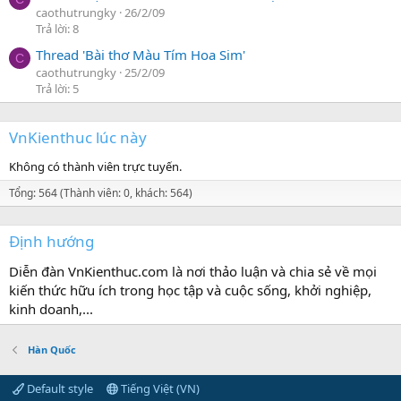
caothutrungky
26/2/09
Trả lời: 8
Thread 'Bài thơ Màu Tím Hoa Sim'
C
caothutrungky
25/2/09
Trả lời: 5
VnKienthuc lúc này
Không có thành viên trực tuyến.
Tổng: 564 (Thành viên: 0, khách: 564)
Định hướng
Diễn đàn VnKienthuc.com là nơi thảo luận và chia sẻ về mọi
kiến thức hữu ích trong học tập và cuộc sống, khởi nghiệp,
kinh doanh,...
Hàn Quốc
Default style
Tiếng Việt (VN)