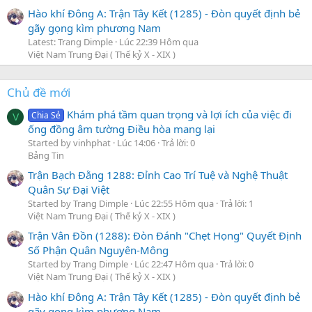
Hào khí Đông A: Trận Tây Kết (1285) - Đòn quyết định bẻ
gãy gọng kìm phương Nam
Latest: Trang Dimple
Lúc 22:39 Hôm qua
Việt Nam Trung Đại ( Thế kỷ X - XIX )
Chủ đề mới
Khám phá tầm quan trọng và lợi ích của việc đi
Chia Sẻ
V
ống đồng âm tường Điều hòa mang lại
Started by vinhphat
Lúc 14:06
Trả lời: 0
Bảng Tin
Trận Bạch Đằng 1288: Đỉnh Cao Trí Tuệ và Nghệ Thuật
Quân Sự Đại Việt
Started by Trang Dimple
Lúc 22:55 Hôm qua
Trả lời: 1
Việt Nam Trung Đại ( Thế kỷ X - XIX )
Trận Vân Đồn (1288): Đòn Đánh "Chẹt Họng" Quyết Định
Số Phận Quân Nguyên-Mông
Started by Trang Dimple
Lúc 22:47 Hôm qua
Trả lời: 0
Việt Nam Trung Đại ( Thế kỷ X - XIX )
Hào khí Đông A: Trận Tây Kết (1285) - Đòn quyết định bẻ
gãy gọng kìm phương Nam