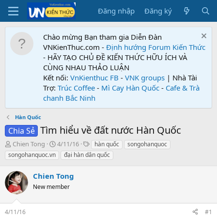
Đăng nhập
Đăng ký
Chào mừng Bạn tham gia Diễn Đàn
VNKienThuc.com -
Định hướng Forum
Kiến Thức
- HÃY TẠO CHỦ ĐỀ KIẾN THỨC HỮU ÍCH VÀ
CÙNG NHAU THẢO LUẬN
Kết nối:
VnKienthuc FB
-
VNK groups
| Nhà Tài
Trợ:
Trúc Coffee
-
Mì Cay Hàn Quốc
-
Cafe & Trà
chanh Bắc Ninh
Hàn Quốc
Tìm hiểu về đất nước Hàn Quốc
Chia Sẻ
T
N
T
Chien Tong
4/11/16
hàn quốc
songohanquoc
h
g
ừ
songohanquoc.vn
đại hàn dân quốc
r
à
k
e
y
h
Chien Tong
a
g
ó
d
New member
ử
a
s
i
t
4/11/16
#1
a