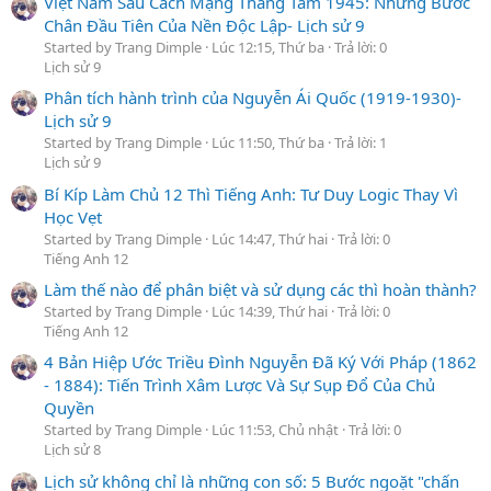
Việt Nam Sau Cách Mạng Tháng Tám 1945: Những Bước
Chân Đầu Tiên Của Nền Độc Lập- Lịch sử 9
Started by Trang Dimple
Lúc 12:15, Thứ ba
Trả lời: 0
Lịch sử 9
Phân tích hành trình của Nguyễn Ái Quốc (1919-1930)-
Lịch sử 9
Started by Trang Dimple
Lúc 11:50, Thứ ba
Trả lời: 1
Lịch sử 9
Bí Kíp Làm Chủ 12 Thì Tiếng Anh: Tư Duy Logic Thay Vì
Học Vẹt
Started by Trang Dimple
Lúc 14:47, Thứ hai
Trả lời: 0
Tiếng Anh 12
Làm thế nào để phân biệt và sử dụng các thì hoàn thành?
Started by Trang Dimple
Lúc 14:39, Thứ hai
Trả lời: 0
Tiếng Anh 12
4 Bản Hiệp Ước Triều Đình Nguyễn Đã Ký Với Pháp (1862
- 1884): Tiến Trình Xâm Lược Và Sự Sụp Đổ Của Chủ
Quyền
Started by Trang Dimple
Lúc 11:53, Chủ nhật
Trả lời: 0
Lịch sử 8
Lịch sử không chỉ là những con số: 5 Bước ngoặt "chấn