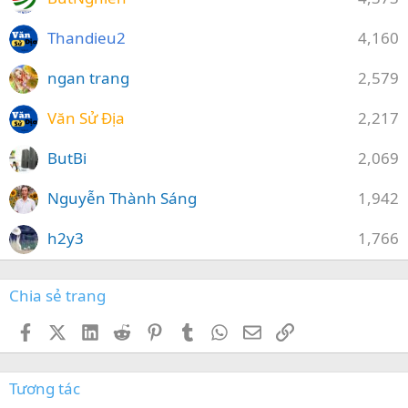
Thandieu2
4,160
ngan trang
2,579
Văn Sử Địa
2,217
ButBi
2,069
Nguyễn Thành Sáng
1,942
h2y3
1,766
Chia sẻ trang
Facebook
X (Twitter)
LinkedIn
Reddit
Pinterest
Tumblr
WhatsApp
Email
Link
Tương tác