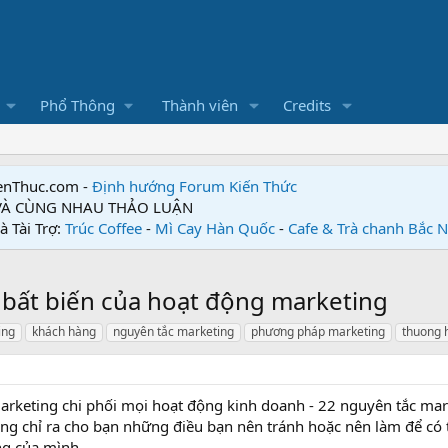
Phổ Thông
Thành viên
Credits
enThuc.com -
Định hướng Forum
Kiến Thức
 VÀ CÙNG NHAU THẢO LUẬN
à Tài Trợ:
Trúc Coffee
-
Mì Cay Hàn Quốc
-
Cafe & Trà chanh Bắc 
t bất biến của hoạt động marketing
ing
khách hàng
nguyên tắc marketing
phương pháp marketing
thuong 
marketing chi phối mọi hoạt động kinh doanh - 22 nguyên tắc mar
ing chỉ ra cho bạn những điều bạn nên tránh hoặc nên làm để có 
ng của mình.