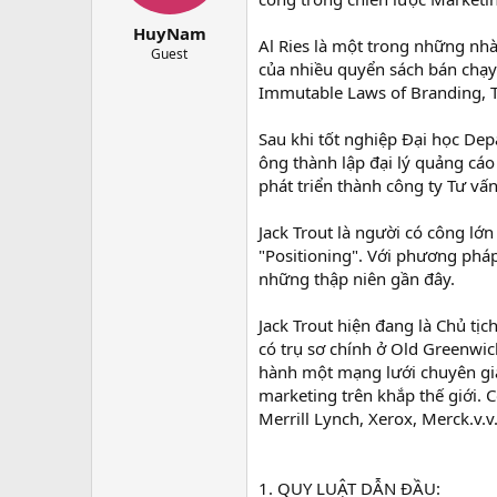
t
a
HuyNam
Al Ries là một trong những nhà 
r
Guest
của nhiều quyển sách bán chạy
t
e
Immutable Laws of Branding, T
r
Sau khi tốt nghiệp Đại học Dep
ông thành lập đại lý quảng cáo
phát triển thành công ty Tư vấn
Jack Trout là người có công lớ
"Positioning". Với phương phá
những thập niên gần đây.
Jack Trout hiện đang là Chủ tịc
có trụ sơ chính ở Old Greenwic
hành một mạng lưới chuyên gi
marketing trên khắp thế giới. 
Merrill Lynch, Xerox, Merck.v.v
1. QUY LUẬT DẪN ĐẦU: