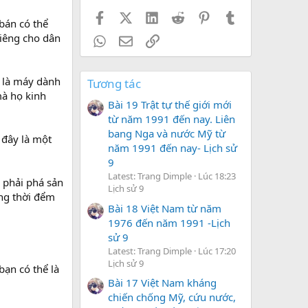
Facebook
X (Twitter)
LinkedIn
Reddit
Pinterest
Tumblr
bán có thể
iêng cho dân
WhatsApp
Email
Link
e là máy dành
Tương tác
mà họ kinh
Bài 19 Trật tự thế giới mới
từ năm 1991 đến nay. Liên
bang Nga và nước Mỹ từ
 đây là một
năm 1991 đến nay- Lịch sử
9
Latest: Trang Dimple
Lúc 18:23
y phải phá sản
Lịch sử 9
úng thời đểm
Bài 18 Việt Nam từ năm
1976 đến năm 1991 -Lịch
sử 9
Latest: Trang Dimple
Lúc 17:20
Lịch sử 9
bạn có thể là
Bài 17 Việt Nam kháng
chiến chống Mỹ, cứu nước,