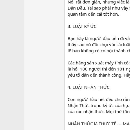
Nói rất đơn giản, nhưng việc l
Dẫn Đầu. Tại sao phải như vậy?
quan tâm đến cái tốt hơn.
3. LUẬT KÝ ỨC:
Bạn hãy là người đầu tiên đi v
thấy sao nó đối chọi với cái lu
lẽ bạn không có cơ hội thành 
Các hãng sản xuất máy tính có: 
là hỏi 100 người thì đến 101 n
yếu tố dẫn đến thành công. Hãy
4. LUẬT NHẬN THỨC:
Con người hầu hết đều cho rằn
Nhận Thức trong ký ức của họ. 
của các nhận thức. Mọi thứ tồn
NHẬN THỨC là THỰC TẾ --- M