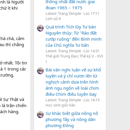
thống nhất đất nước giai
ịnh là Người
đoạn 1965 – 1975
hứ ít khi
Latest: Trang Dimple
Lúc 17:11
Lịch sử 9
Quá trình Tích lũy Tư bản
Nguyên thủy: Từ "Rào đất
 Chà chà, cảm
cướp ruộng" đến Bình minh
sau thì chẳng
của Chủ nghĩa Tư bản
Latest: Trang Dimple
Lúc 14:31
Thế giới Trung Đại ( Thế kỷ V - XVI
)
 nhất. Tôi tin
à 1 trong các
Bài văn nghị luận về sự khổ
trường.
luyện và ý chí vươn lên từ
nghịch cảnh dựa trên hình
ảnh ngụ ngôn về loài chim
điêu-Chim điêu luyện bay
t Sự Thật và
Latest: Trang Dimple
Lúc 14:15
Học sinh giỏi Văn
là trận chiến
hách hàng.
Sự khác biệt giữa nông nô
phương Tây và nông dân
phương Đông