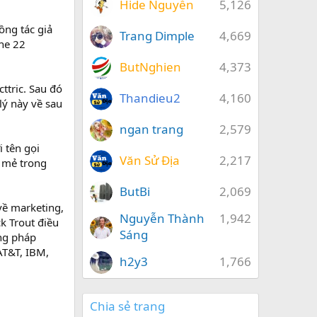
Hide Nguyễn
5,126
ồng tác giả
Trang Dimple
4,669
he 22
ButNghien
4,373
ttric. Sau đó
Thandieu2
4,160
lý này về sau
ngan trang
2,579
 tên gọi
Văn Sử Địa
2,217
i mẻ trong
ButBi
2,069
 về marketing,
Nguyễn Thành
1,942
k Trout điều
Sáng
ng pháp
AT&T, IBM,
h2y3
1,766
Chia sẻ trang