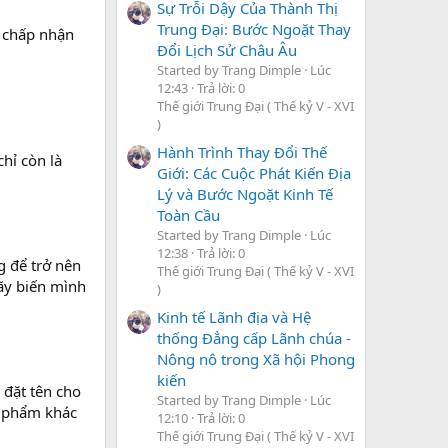
Sự Trỗi Dậy Của Thành Thị
Trung Đại: Bước Ngoặt Thay
y chấp nhận
Đổi Lịch Sử Châu Âu
Started by Trang Dimple
Lúc
12:43
Trả lời: 0
Thế giới Trung Đại ( Thế kỷ V - XVI
)
Hành Trình Thay Đổi Thế
chỉ còn là
Giới: Các Cuộc Phát Kiến Địa
Lý và Bước Ngoặt Kinh Tế
Toàn Cầu
Started by Trang Dimple
Lúc
12:38
Trả lời: 0
g để trở nên
Thế giới Trung Đại ( Thế kỷ V - XVI
hãy biến mình
)
Kinh tế Lãnh địa và Hệ
thống Đẳng cấp Lãnh chúa -
Nông nô trong Xã hội Phong
kiến
y đặt tên cho
Started by Trang Dimple
Lúc
n phẩm khác
12:10
Trả lời: 0
Thế giới Trung Đại ( Thế kỷ V - XVI