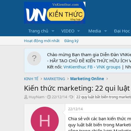
Trang chủ
VIDEO
Media
Đại Học
Hoạt động mới nhất
Đăng ký
Chào mừng Bạn tham gia Diễn Đàn VNKi
- HÃY TẠO CHỦ ĐỀ KIẾN THỨC HỮU ÍCH
Kết nối:
VnKienthuc FB
-
VNK groups
| Nh
KINH TẾ
MARKETING
Marketing Online
Kiến thức marketing: 22 qui luậ
T
N
T
HuyNam
22/12/14
22 quy luật bất biến trong market
h
g
ừ
r
à
k
22/12/14
e
y
h
H
a
g
ó
Chia sẻ với các bạn kiến thức 
d
ử
a
quy luật bất biến trong Market
s
i
công trong chiến lược Marketi