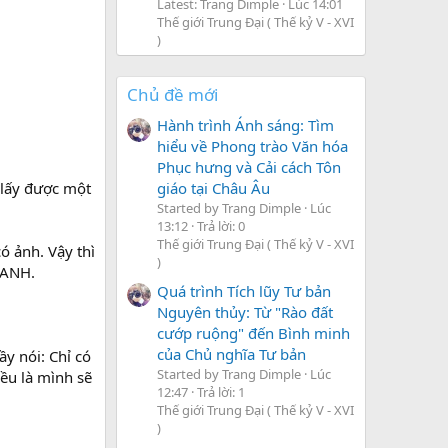
Latest: Trang Dimple
Lúc 14:01
Thế giới Trung Đại ( Thế kỷ V - XVI
)
Chủ đề mới
Hành trình Ánh sáng: Tìm
hiểu về Phong trào Văn hóa
Phục hưng và Cải cách Tôn
 lấy được một
giáo tại Châu Âu
Started by Trang Dimple
Lúc
13:12
Trả lời: 0
Thế giới Trung Đại ( Thế kỷ V - XVI
ó ảnh. Vậy thì
)
HANH.
Quá trình Tích lũy Tư bản
Nguyên thủy: Từ "Rào đất
cướp ruộng" đến Bình minh
của Chủ nghĩa Tư bản
y nói: Chỉ có
Started by Trang Dimple
Lúc
iều là mình sẽ
12:47
Trả lời: 1
Thế giới Trung Đại ( Thế kỷ V - XVI
)