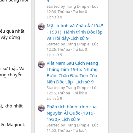
9
Started by Trang Dimple
Lúc
12:36, Thứ ba
Trả lời: 0
Lịch sử 9
Mỹ La-tinh và Châu Á (1945
iệu quả nhất
- 1991): Hành trình Độc lập
ì vậy đừng
và Trỗi dậy-Lịch sử 9
Started by Trang Dimple
Lúc
12:26, Thứ ba
Trả lời: 0
Lịch sử 9
Việt Nam Sau Cách Mạng
i sự thật. Và
Tháng Tám 1945: Những
hóng chuyển
Bước Chân Đầu Tiên Của
Nền Độc Lập- Lịch sử 9
Started by Trang Dimple
Lúc
12:15, Thứ ba
Trả lời: 0
Lịch sử 9
t, khó nhất
Phân tích hành trình của
Nguyễn Ái Quốc (1919-
1930)- Lịch sử 9
yến Maginot.
Started by Trang Dimple
Lúc
11:50, Thứ ba
Trả lời: 1