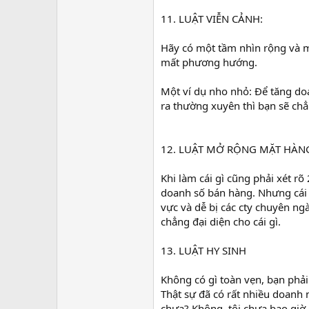
11. LUẬT VIỄN CẢNH:
Hãy có một tầm nhìn rộng và mộ
mất phương hướng.
Một ví dụ nho nhỏ: Để tăng do
ra thường xuyên thì bạn sẽ chẳ
12. LUẬT MỞ RỘNG MẶT HÀN
Khi làm cái gì cũng phải xét rõ
doanh số bán hàng. Nhưng cái hạ
vực và dễ bị các cty chuyên ngà
chẳng đại diện cho cái gì.
13. LUẬT HY SINH
Không có gì toàn vẹn, bạn phải
Thật sự đã có rất nhiều doanh 
chưa? Không, tôi chưa bao giờ 