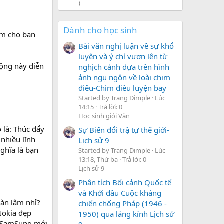
)
Dành cho học sinh
làm cho bạn
Bài văn nghị luận về sự khổ
luyện và ý chí vươn lên từ
ộng này diễn
nghịch cảnh dựa trên hình
ảnh ngụ ngôn về loài chim
điêu-Chim điêu luyện bay
Started by Trang Dimple
Lúc
14:15
Trả lời: 0
Học sinh giỏi Văn
 là: Thúc đẩy
Sự Biến đổi trậ tự thế giới-
 nhiều lĩnh
Lịch sử 9
nghĩa là bạn
Started by Trang Dimple
Lúc
13:18, Thứ ba
Trả lời: 0
Lịch sử 9
Phân tích Bối cảnh Quốc tế
và Khởi đầu Cuộc kháng
hàn lâm nhỉ?
chiến chống Pháp (1946 -
Nokia đẹp
1950) qua lăng kính Lịch sử
có SamSung mới