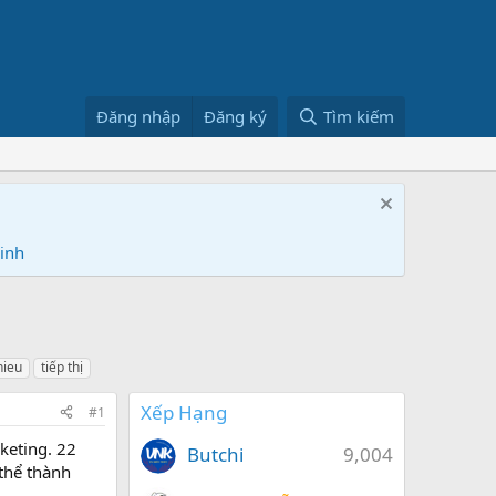
Đăng nhập
Đăng ký
Tìm kiếm
Ninh
hieu
tiếp thị
Xếp Hạng
#1
keting. 22
Butchi
9,004
thể thành