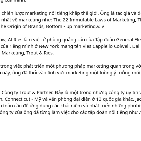
chiến lược marketing nổi tiếng khắp thế giới. Ông là tác giả và đ
 nhất về marketing như: The 22 Immutable Laws of Marketing, T
he Origin of Brands, Bottom - up marketing.v..v
aw, Al Ries làm việc ở phòng quảng cáo của Tập đoàn General Elec
 của riêng mình ở New York mang tên Ries Cappiello Colwell. Đại 
 Marketing, Trout & Ries.
n trong việc phát triển một phương pháp marketing quan trọng với
p này, ông đã thổi vào lĩnh vực marketing một luồng ý tưởng mớ
h Công ty Trout & Partner. Đây là một trong những công ty uy tín
h, Connecticut - Mỹ và văn phòng đại diện ở 13 quốc gia khác. Jac
a toàn cầu để ứng dụng các khái niệm và phát triển những phươ
Công ty của ông đã từng làm việc cho các tập đoàn nổi tiếng như 
.