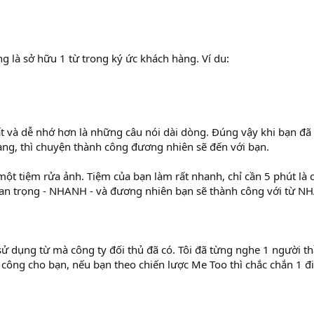
 là sở hữu 1 từ trong ký ức khách hàng. Ví du:
ất và dễ nhớ hơn là những câu nói dài dòng. Đúng vậy khi bạn đã
àng, thì chuyện thành công đương nhiên sẽ đến với bạn.
 tiệm rửa ảnh. Tiệm của bạn làm rất nhanh, chỉ cần 5 phút là c
uan trọng - NHANH - và đương nhiên bạn sẽ thành công với từ N
ử dụng từ mà công ty đối thủ đã có. Tôi đã từng nghe 1 người thầ
 công cho bạn, nếu bạn theo chiến lược Me Too thì chắc chắn 1 đ