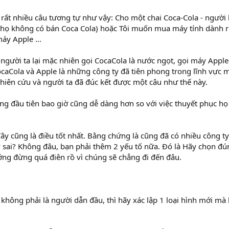
rất nhiều câu tương tự như vậy: Cho một chai Coca-Cola - người 
 họ không có bán Coca Cola) hoặc Tôi muốn mua máy tính dành r
áy Apple ...
o người ta lại mặc nhiên gọi CocaCola là nước ngọt, gọi máy Appl
ocaCola và Apple là những công ty đã tiên phong trong lĩnh vực 
hiên cứu và người ta đã đúc kết được một câu như thế này.
g đầu tiên bao giờ cũng dễ dàng hơn so với việc thuyết phục họ
ây cũng là điều tốt nhất. Bằng chứng là cũng đã có nhiều công t
ày sai? Không đâu, bạn phải thêm 2 yếu tố nữa. Đó là Hãy chọn đ
ởng đừng quá điên rồ vì chúng sẽ chẳng đi đến đâu.
không phải là người dẫn đầu, thì hãy xác lập 1 loại hình mới mà 