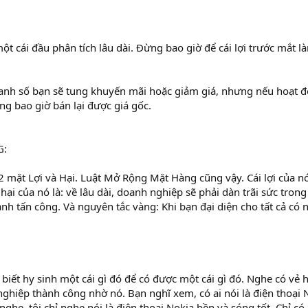
t cái đầu phân tích lâu dài. Đừng bao giờ để cái lợi trước mắt 
anh số bạn sẽ tung khuyến mãi hoặc giảm giá, nhưng nếu hoạt đ
ng bao giờ bán lại được giá gốc.
G:
 2 mặt Lợi và Hại. Luật Mở Rộng Mặt Hàng cũng vậy. Cái lợi của nó
i của nó là: về lâu dài, doanh nghiệp sẽ phải dàn trãi sức trong
nh tấn công. Và nguyên tắc vàng: Khi bạn đại diện cho tất cả có 
 biết hy sinh một cái gì đó để có được một cái gì đó. Nghe có vẻ 
nghiệp thành công nhờ nó. Bạn nghĩ xem, có ai nói là điện thoại 
nghe, tôi chỉ nghe nói là điện thoại Nokia bền và sóng tốt. Chỉ 