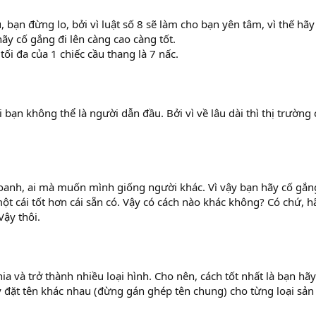
, bạn đừng lo, bởi vì luật số 8 sẽ làm cho bạn yên tâm, vì thế hã
ãy cố gắng đi lên càng cao càng tốt.
tối đa của 1 chiếc cầu thang là 7 nấc.
 bạn không thể là người dẫn đầu. Bởi vì về lâu dài thì thị trường 
oanh, ai mà muốn mình giống người khác. Vì vậy bạn hãy cố gắn
ột cái tốt hơn cái sẵn có. Vậy có cách nào khác không? Có chứ, 
ậy thôi.
hia và trở thành nhiều loại hình. Cho nên, cách tốt nhất là bạn hã
 đặt tên khác nhau (đừng gán ghép tên chung) cho từng loại sả