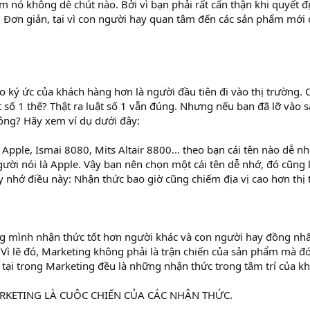
àm nó không dễ chút nào. Bởi vì bạn phải rất cẩn thận khi quyết đ
 Đơn giản, tại vì con người hay quan tâm đến các sản phẩm mới c
ào ký ức của khách hàng hơn là người đầu tiên đi vào thị trường.
ật số 1 thế? Thật ra luật số 1 vẫn đúng. Nhưng nếu bạn đã lỡ vào 
công? Hãy xem ví dụ dưới đây:
Apple, Ismai 8080, Mits Altair 8800... theo bạn cái tên nào dễ nhớ
gười nói là Apple. Vậy bạn nên chọn một cái tên dễ nhớ, đó cũng l
 nhớ điều này: Nhận thức bao giờ cũng chiếm địa vị cao hơn thị 
g mình nhận thức tốt hơn người khác và con người hay đồng nhấ
Vì lẽ đó, Marketing không phải là trận chiến của sản phẩm mà đó 
 tại trong Marketing đều là những nhận thức trong tâm trí của k
ARKETING LÀ CUỘC CHIẾN CỦA CÁC NHẬN THỨC.