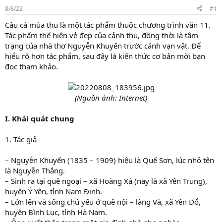
t
8/8/22
#1
a
r
Câu cá mùa thu là một tác phẩm thuộc chương trình văn 11.
t
Tác phẩm thể hiện vẻ đẹp của cảnh thu, đồng thời là tâm
e
trạng của nhà thơ Nguyễn Khuyến trước cảnh vạn vật. Để
r
hiểu rõ hơn tác phẩm, sau đây là kiến thức cơ bản mời bạn
đọc tham khảo.
(Nguồn ảnh: Internet)
I. Khái quát chung
1. Tác giả
– Nguyễn Khuyến (1835 – 1909) hiệu là Quế Sơn, lúc nhỏ tên
là Nguyễn Thắng.
– Sinh ra tại quê ngoại – xã Hoàng Xá (nay là xã Yên Trung),
huyện Ý Yên, tỉnh Nam Định.
– Lớn lên và sống chủ yếu ở quê nội – làng Và, xã Yên Đổ,
huyện Bình Lục, tỉnh Hà Nam.