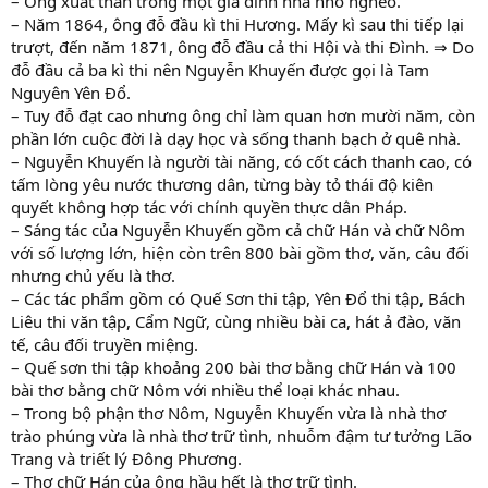
– Ông xuất thân trong một gia đình nhà nho nghèo.
– Năm 1864, ông đỗ đầu kì thi Hương. Mấy kì sau thi tiếp lại
trượt, đến năm 1871, ông đỗ đầu cả thi Hội và thi Đình. ⇒ Do
đỗ đầu cả ba kì thi nên Nguyễn Khuyến được gọi là Tam
Nguyên Yên Đổ.
– Tuy đỗ đạt cao nhưng ông chỉ làm quan hơn mười năm, còn
phần lớn cuộc đời là dạy học và sống thanh bạch ở quê nhà.
– Nguyễn Khuyến là người tài năng, có cốt cách thanh cao, có
tấm lòng yêu nước thương dân, từng bày tỏ thái độ kiên
quyết không hợp tác với chính quyền thực dân Pháp.
– Sáng tác của Nguyễn Khuyến gồm cả chữ Hán và chữ Nôm
với số lượng lớn, hiện còn trên 800 bài gồm thơ, văn, câu đối
nhưng chủ yếu là thơ.
– Các tác phẩm gồm có Quế Sơn thi tập, Yên Đổ thi tập, Bách
Liêu thi văn tập, Cẩm Ngữ, cùng nhiều bài ca, hát ả đào, văn
tế, câu đối truyền miệng.
– Quế sơn thi tập khoảng 200 bài thơ bằng chữ Hán và 100
bài thơ bằng chữ Nôm với nhiều thể loại khác nhau.
– Trong bộ phận thơ Nôm, Nguyễn Khuyến vừa là nhà thơ
trào phúng vừa là nhà thơ trữ tình, nhuỗm đậm tư tưởng Lão
Trang và triết lý Đông Phương.
– Thơ chữ Hán của ông hầu hết là thơ trữ tình.