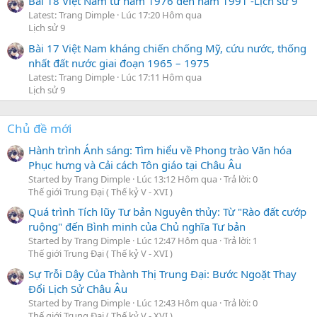
Bài 18 Việt Nam từ năm 1976 đến năm 1991 -Lịch sử 9
Latest: Trang Dimple
Lúc 17:20 Hôm qua
Lịch sử 9
Bài 17 Việt Nam kháng chiến chống Mỹ, cứu nước, thống
nhất đất nước giai đoạn 1965 – 1975
Latest: Trang Dimple
Lúc 17:11 Hôm qua
Lịch sử 9
Chủ đề mới
Hành trình Ánh sáng: Tìm hiểu về Phong trào Văn hóa
Phục hưng và Cải cách Tôn giáo tại Châu Âu
Started by Trang Dimple
Lúc 13:12 Hôm qua
Trả lời: 0
Thế giới Trung Đại ( Thế kỷ V - XVI )
Quá trình Tích lũy Tư bản Nguyên thủy: Từ "Rào đất cướp
ruộng" đến Bình minh của Chủ nghĩa Tư bản
Started by Trang Dimple
Lúc 12:47 Hôm qua
Trả lời: 1
Thế giới Trung Đại ( Thế kỷ V - XVI )
Sự Trỗi Dậy Của Thành Thị Trung Đại: Bước Ngoặt Thay
Đổi Lịch Sử Châu Âu
Started by Trang Dimple
Lúc 12:43 Hôm qua
Trả lời: 0
Thế giới Trung Đại ( Thế kỷ V - XVI )