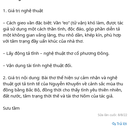
1. Giá trị nghệ thuật
– Cách gieo vần đặc biệt: Vần “eo” (tử vận) khó làm, được tác
giả sử dụng một cách thần tình, độc đáo, góp phần diễn tả
một không gian vắng lặng, thu nhỏ dần, khép kín, phù hợp
với tâm trạng đầy uẩn khúc của nhà thơ.
– Lấy động tả tĩnh – nghệ thuật thơ cổ phương Đông.
– Vận dụng tài tình nghệ thuật đối.
2. Giá trị nội dung: Bài thơ thể hiện sự cảm nhận và nghệ
thuật gợi tả tinh tế của Nguyễn Khuyến về cảnh sắc mùa thu
đồng bằng Bắc Bộ, đồng thời cho thấy tình yêu thiên nhiên,
đất nước, tâm trạng thời thế và tài thơ Nôm của tác giả.
Sưu tầm
Sửa lần cuối:
8/8/22
Trả lời