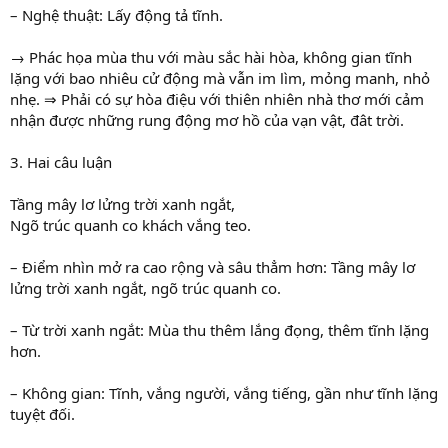
– Nghệ thuật: Lấy động tả tĩnh.
→ Phác họa mùa thu với màu sắc hài hòa, không gian tĩnh
lặng với bao nhiêu cử động mà vẫn im lìm, mỏng manh, nhỏ
nhẹ. ⇒ Phải có sự hòa điệu với thiên nhiên nhà thơ mới cảm
nhận được những rung động mơ hồ của vạn vật, đât trời.
3. Hai câu luận
Tầng mây lơ lửng trời xanh ngắt,
Ngõ trúc quanh co khách vắng teo.
– Điểm nhìn mở ra cao rộng và sâu thẳm hơn: Tầng mây lơ
lửng trời xanh ngắt, ngõ trúc quanh co.
– Từ trời xanh ngắt: Mùa thu thêm lắng đọng, thêm tĩnh lặng
hơn.
– Không gian: Tĩnh, vắng người, vắng tiếng, gần như tĩnh lặng
tuyệt đối.