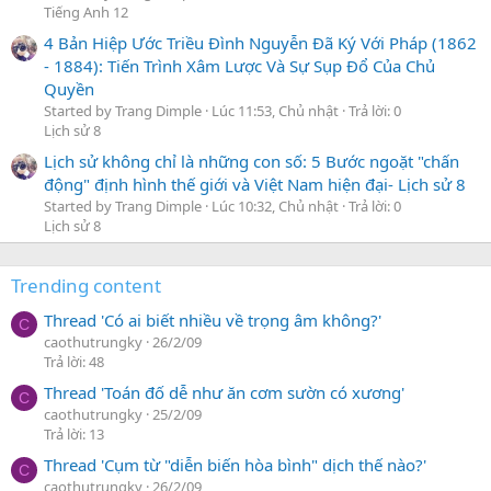
Tiếng Anh 12
4 Bản Hiệp Ước Triều Đình Nguyễn Đã Ký Với Pháp (1862
- 1884): Tiến Trình Xâm Lược Và Sự Sụp Đổ Của Chủ
Quyền
Started by Trang Dimple
Lúc 11:53, Chủ nhật
Trả lời: 0
Lịch sử 8
Lịch sử không chỉ là những con số: 5 Bước ngoặt "chấn
động" định hình thế giới và Việt Nam hiện đại- Lịch sử 8
Started by Trang Dimple
Lúc 10:32, Chủ nhật
Trả lời: 0
Lịch sử 8
Trending content
Thread 'Có ai biết nhiều về trọng âm không?'
C
caothutrungky
26/2/09
Trả lời: 48
Thread 'Toán đố dễ như ăn cơm sườn có xương'
C
caothutrungky
25/2/09
Trả lời: 13
Thread 'Cụm từ "diễn biến hòa bình" dịch thế nào?'
C
caothutrungky
26/2/09