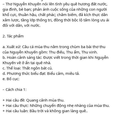
– Thơ Nguyễn Khuyến nói lên tình yêu quê hương đất nước,
gia đình, bè bạn; phản ánh cuộc sống của những con người
khổ cực, thuần hậu, chất phác; châm biếm, đả kích thực dân
xâm lược, tầng lớp thống trị, đồng thời bộc lộ tấm lòng ưu ái
đối với dân, với nước.
2. Tác phẩm
a. Xuất xứ: Câu cá mùa thu nằm trong chùm ba bài thơ thu
của Nguyễn Khuyến gồm: Thu điếu, Thu ẩm, Thu vịnh.
b. Hoàn cảnh sáng tác: Được viết trong thời gian khi Nguyễn
Khuyến về ở ẩn tại quê nhà.
c. Thể loại: Thất ngôn bát cú.
d. Phương thức biểu đạt: Biểu cảm, miêu tả.
e. Bố cục:
– Cách chia 1:
+ Hai câu đề: Quang cảnh mùa thu.
+ Hai câu thực: Những chuyển động nhẹ nhàng của mùa thu.
+ Hai câu luận: Bầu trời và không gian làng quê..