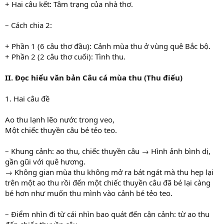
+ Hai câu kết: Tâm trạng của nhà thơ.
– Cách chia 2:
+ Phần 1 (6 câu thơ đầu): Cảnh mùa thu ở vùng quê Bắc bộ.
+ Phần 2 (2 câu thơ cuối): Tình thu.
II. Đọc hiểu văn bản Câu cá mùa thu (Thu điếu)
1. Hai câu đề
Ao thu lạnh lẽo nước trong veo,
Một chiếc thuyền câu bé tẻo teo.
– Khung cảnh: ao thu, chiếc thuyền câu → Hình ảnh bình dị,
gần gũi với quê hương.
→ Không gian mùa thu không mở ra bát ngát mà thu hẹp lại
trên một ao thu rồi đến một chiếc thuyền câu đã bé lại càng
bé hơn như muốn thu mình vào cảnh bé tẻo teo.
– Điểm nhìn đi từ cái nhìn bao quát đến cận cảnh: từ ao thu