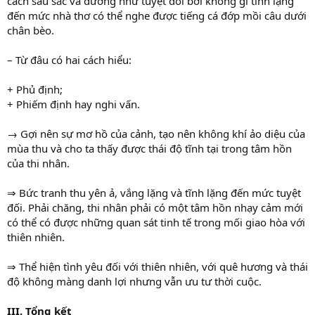
cách sâu sắc và dường như tuyệt đối bởi không gì tĩnh lặng
đến mức nhà thơ có thể nghe được tiếng cá đớp mồi câu dưới
chân bèo.
– Từ đâu có hai cách hiểu:
+ Phủ định;
+ Phiếm định hay nghi vấn.
→ Gợi nên sự mơ hồ của cảnh, tạo nên không khí ảo diệu của
mùa thu và cho ta thấy được thái độ tĩnh tại trong tâm hồn
của thi nhân.
⇒ Bức tranh thu yên ả, vắng lặng và tĩnh lặng đến mức tuyệt
đối. Phải chăng, thi nhân phải có một tâm hồn nhạy cảm mới
có thể có được những quan sát tinh tế trong mối giao hòa với
thiên nhiên.
⇒ Thể hiện tình yêu đối với thiên nhiên, với quê hương và thái
độ không màng danh lợi nhưng vẫn ưu tư thời cuộc.
III. Tổng kết