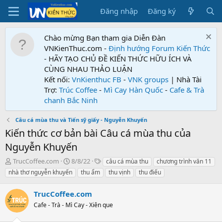
Đăng nhập
Đăng ký
Chào mừng Bạn tham gia Diễn Đàn
VNKienThuc.com -
Định hướng Forum
Kiến Thức
- HÃY TẠO CHỦ ĐỀ KIẾN THỨC HỮU ÍCH VÀ
CÙNG NHAU THẢO LUẬN
Kết nối:
VnKienthuc FB
-
VNK groups
| Nhà Tài
Trợ:
Trúc Coffee
-
Mì Cay Hàn Quốc
-
Cafe & Trà
chanh Bắc Ninh
Câu cá mùa thu và Tiến sỹ giấy - Nguyễn Khuyến
Kiến thức cơ bản bài Câu cá mùa thu của
Nguyễn Khuyến
T
N
T
TrucCoffee.com
8/8/22
câu cá mùa thu
chương trình văn 11
h
g
ừ
nhà thơ nguyễn khuyến
thu ẩm
thu vịnh
thu điếu
r
à
k
e
y
h
TrucCoffee.com
a
g
ó
d
Cafe - Trà - Mì Cay - Xiên que
ử
a
s
i