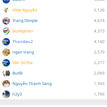
Hide Nguyễn
5,126
Trang Dimple
4,674
ButNghien
4,373
Thandieu2
4,160
ngan trang
2,579
Văn Sử Địa
2,217
ButBi
2,069
Nguyễn Thành Sáng
1,943
h2y3
1,766