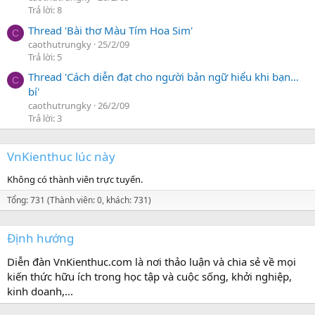
Trả lời: 8
Thread 'Bài thơ Màu Tím Hoa Sim'
C
caothutrungky
25/2/09
Trả lời: 5
Thread 'Cách diễn đạt cho người bản ngữ hiểu khi bạn…
C
bí'
caothutrungky
26/2/09
Trả lời: 3
VnKienthuc lúc này
Không có thành viên trực tuyến.
Tổng: 731 (Thành viên: 0, khách: 731)
Định hướng
Diễn đàn VnKienthuc.com là nơi thảo luận và chia sẻ về mọi
kiến thức hữu ích trong học tập và cuộc sống, khởi nghiệp,
kinh doanh,...