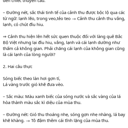
đến chiếc thuyền câu.
– Đường nét, sắc thái tinh tế của cảnh thu được bộc lộ qua các
từ ngữ: lạnh lẽo, trong veo,tẻo teo → Cảnh thu cảnh thu vắng,
lạnh, có chút đìu hiu.
⇒ Cảnh thu hiện lên hết sức quen thuộc đối với làng quê Bắc
Bộ Việt nhưng lại đìu hiu, vắng, lạnh và cái lạnh dường như
thấm cả không gian. Phải chăng cái lạnh của không gian cũng
là cái lạnh của lòng người?
2. Hai câu thực
Sóng biếc theo làn hơi gợn tí,
Lá vàng trước gió khẽ đưa vèo.
– Sắc màu: Màu xanh biếc của sóng nước và sắc vàng của lá
hòa thành màu sắc kì diệu của mùa thu.
– Đường nét: Gió thu thoáng nhẹ, sóng gợn nhẹ nhàng, lá bay
khẽ khàng. → Tô đậm thêm cái tĩnh lặng của mùa thu.