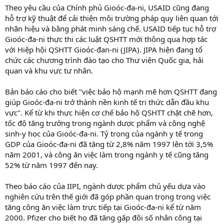
Theo yêu cầu của Chính phủ Gioóc-đa-ni, USAID cũng đang
hỗ trợ kỹ thuật để cải thiện môi trường pháp quy liên quan tới
nhãn hiệu và bằng phát minh sáng chế. USAID tiếp tục hỗ trợ
Gioóc-đa-ni thực thi các luật QSHTT mới thông qua hợp tác
với Hiệp hội QSHTT Gioóc-đan-ni (JIPA). JIPA hiện đang tổ
chức các chương trình đào tạo cho Thư viện Quốc gia, hải
quan và khu vực tư nhân.
Bản báo cáo cho biết "việc bảo hộ mạnh mẽ hơn QSHTT đang
giúp Gioóc-đa-ni trở thành nền kinh tế tri thức dẫn đầu khu
vực". Kể từ khi thực hiện cơ chế bảo hộ QSHTT chặt chẽ hơn,
tốc độ tăng trưởng trong ngành dược phẩm và công nghệ
sinh-y học của Gioóc-đa-ni. Tỷ trọng của ngành y tế trong
GDP của Gioóc-đa-ni đã tăng từ 2,8% năm 1997 lên tới 3,5%
năm 2001, và công ăn việc làm trong ngành y tế cũng tăng
52% từ năm 1997 đến nay.
Theo báo cáo của IIPI, ngành dược phẩm chủ yếu dựa vào
nghiên cứu trên thế giới đã góp phần quan trọng trong việc
tăng công ăn việc làm trực tiếp tại Gioóc-đa-ni kể từ năm
2000. Pfizer cho biết họ đã tăng gấp đôi số nhân công tại