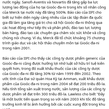
nước ngày. Sanofi-Aventis và Novartis đã tăng gấp ba lực
lượng lao động của họ tại Gioóc-đa-ni trong khi số nhân công
của Merck tại nước này đã tăng 500%. Báo cáo của IIPI cho
biết sự hiện diện ngày càng nhiều của các tập đoàn đa quốc
gia đã làm gia tăng giá trị cho xã hội Gioóc-đa-ni thông qua
các hoạt động như tiếp thị và phân phối, đào tạo lực lượng
bán hàng, đào tạo các chuyên gia chăm sóc sức khỏe và công
chúng nói chung. Ví dụ, Merck đã tổ chức khoảng 75 chương
trình giáo dục và các hội thảo chuyên môn tại Gioóc-đa-ni
trong năm 2001.
Báo cáo của IIPI cho thấy các công ty dược phẩm generic của
Gioóc-đa-ni cũng được hưởng lợi nhờ luật sở hữu trí tuệ kiên
quyết hơn, trong đó xuất khẩu thuốc của các công ty dược
của Gioóc-đa-ni đã tăng 30% từ năm 1999 đến 2002. Theo
ước tính của Đại sứ quán Hoa Kỳ tại Amman, xuất khẩu dược
phẩm của Gioóc-đa-ni trong năm 2004 sẽ đạt 200 triệu đô-la.
Nếu tính tổng sản xuất trong nước, sản lượng của các công ty
dược phẩm sẽ đạt trên 300 triệu đô-la. Lawless cho biết "Đây
là một bước tiến quan trọng so với năm 2003 khi tốc độ tăng
trưởng kinh tế bị ảnh hưởng bởi các cuộc xung đột trong khu