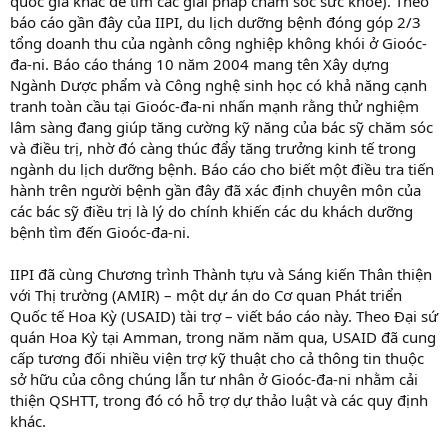
quốc gia khác để tìm các giải pháp chăm sóc sức khỏe). Theo
báo cáo gần đây của IIPI, du lịch dưỡng bệnh đóng góp 2/3
tổng doanh thu của ngành công nghiệp không khói ở Gioóc-
đa-ni. Báo cáo tháng 10 năm 2004 mang tên Xây dựng
Ngành Dược phẩm và Công nghệ sinh học có khả năng cạnh
tranh toàn cầu tại Gioóc-đa-ni nhấn mạnh rằng thử nghiệm
lâm sàng đang giúp tăng cường kỹ năng của bác sỹ chăm sóc
và điều trị, nhờ đó càng thúc đẩy tăng trưởng kinh tế trong
ngành du lịch dưỡng bệnh. Báo cáo cho biết một điều tra tiến
hành trên người bệnh gần đây đã xác định chuyên môn của
các bác sỹ điều trị là lý do chính khiến các du khách dưỡng
bệnh tìm đến Gioóc-đa-ni.
IIPI đã cùng Chương trình Thành tựu và Sáng kiến Thân thiện
với Thị trường (AMIR) – một dự án do Cơ quan Phát triển
Quốc tế Hoa Kỳ (USAID) tài trợ – viết báo cáo này. Theo Đại sứ
quán Hoa Kỳ tại Amman, trong năm năm qua, USAID đã cung
cấp tương đối nhiều viện trợ kỹ thuật cho cả thông tin thuộc
sở hữu của công chúng lẫn tư nhân ở Gioóc-đa-ni nhằm cải
thiện QSHTT, trong đó có hỗ trợ dự thảo luật và các quy định
khác.