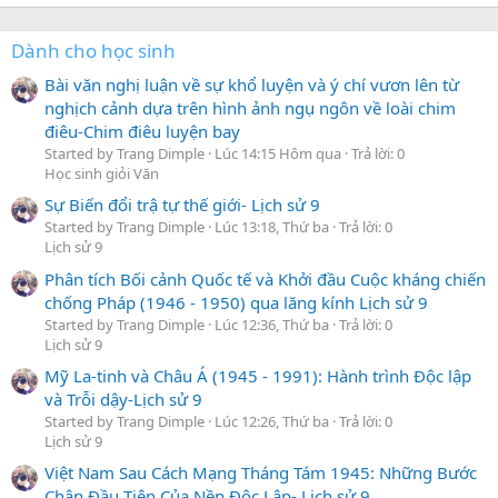
Dành cho học sinh
Bài văn nghị luận về sự khổ luyện và ý chí vươn lên từ
nghịch cảnh dựa trên hình ảnh ngụ ngôn về loài chim
điêu-Chim điêu luyện bay
Started by Trang Dimple
Lúc 14:15 Hôm qua
Trả lời: 0
Học sinh giỏi Văn
Sự Biến đổi trậ tự thế giới- Lịch sử 9
Started by Trang Dimple
Lúc 13:18, Thứ ba
Trả lời: 0
Lịch sử 9
Phân tích Bối cảnh Quốc tế và Khởi đầu Cuộc kháng chiến
chống Pháp (1946 - 1950) qua lăng kính Lịch sử 9
Started by Trang Dimple
Lúc 12:36, Thứ ba
Trả lời: 0
Lịch sử 9
Mỹ La-tinh và Châu Á (1945 - 1991): Hành trình Độc lập
và Trỗi dậy-Lịch sử 9
Started by Trang Dimple
Lúc 12:26, Thứ ba
Trả lời: 0
Lịch sử 9
Việt Nam Sau Cách Mạng Tháng Tám 1945: Những Bước
Chân Đầu Tiên Của Nền Độc Lập- Lịch sử 9