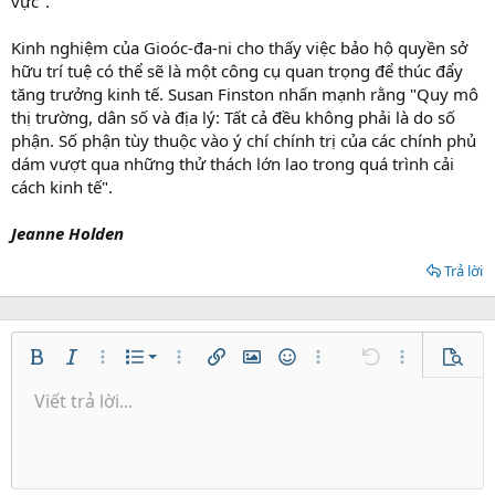
vực".
Kinh nghiệm của Gioóc-đa-ni cho thấy việc bảo hộ quyền sở
hữu trí tuệ có thể sẽ là một công cụ quan trọng để thúc đẩy
tăng trưởng kinh tế. Susan Finston nhấn mạnh rằng "Quy mô
thị trường, dân số và địa lý: Tất cả đều không phải là do số
phận. Số phận tùy thuộc vào ý chí chính trị của các chính phủ
dám vượt qua những thử thách lớn lao trong quá trình cải
cách kinh tế".
Jeanne Holden
Trả lời
Danh sách có thứ tự
Bold
In nghiêng
Thêm tùy chọn…
Danh sách
Thêm tùy chọn…
Chèn liên kết
Chèn hình ảnh
Mặt cười
Thêm tùy chọn…
Undo
Thêm tùy ch
Xem tr
Danh sách không có thứ tự
Viết trả lời...
Căn trái
9
Normal
Lưu nháp
Arial
Kích thước
Căn lề
Trích dẫn
Redo
Media
Toggle BB code
Màu chữ
Paragraph format
Insert table
Xóa định dạng
Phông chữ
Insert horizontal line
Bản thảo
Gạch ngang
Spoiler
Gạch chân
Mã
Inline code
Inline spoiler
Thụt lề
10
Xóa bản thảo
Căn giữa
Heading 1
Book Antiqua
Tăng lề
12
Courier New
Căn phải
Heading 2