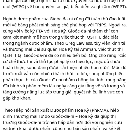
tham gia các hiệp định của Tổ chức Quyền sở hữu trí tuệ Thế
giới (WIPO) về bản quyền tác giả, biểu diễn và ghi âm (WPPT).
Ngành dược phẩm của Gioóc-đa-ni cũng đã tuân thủ đạo luật
mới về bằng phát minh sáng chế phù hợp với TRIPS. Ngoài ra,
cùng với việc ký FTA với Hoa Kỳ, Gioóc-đa-ni thậm chí còn
cam kết mạnh mẽ hơn trong việc thực thi QSHTT, đặc biệt
trong ngành dược phẩm. Theo Greg Lawless, tùy viên kinh tế
và thương mại Đại sứ quán Hoa Kỳ tại Amman, việc thực thi
QSHTT tại Gioóc-đa-ni đã có nhiều tiến bộ. Ông cho rằng "Các
cơ chế thực thi và thủ tục pháp lý có hiệu lực, mặc dù chưa
hoàn thiện, song đang được cải thiện nhiều hơn nữa". Mặc dù
trước mắt vẫn còn nhiều thách thức to lớn, song những biện
pháp thực thi của Gioóc-đa-ni nhằm chống lại tình trạng băng
đĩa hình và phần mềm lậu ngày càng gia tăng về số lượng và
tăng cường năng lực tập trung giải quyết nhiều lĩnh vực còn
gặp khó khăn.
Theo Hiệp hội Sản xuất Dược phẩm Hoa Kỳ (PhRMA), hiệp
định Thương mại Tự do Gioóc-đa-ni – Hoa Kỳ đã giúp thị
trường Gioóc-đa-ni trở nên hấp dẫn hơn đối với nghiên cứu
và triển khai dược phẩm cũng như bán sản phẩm và ký kết