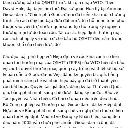
tăng cường bảo hộ QSHTT trước khi gia nhập WTO. Theo
David Hale, đại biện lâm thời Đại sứ quán Hoa Kỳ tại Amman,
Gioóc-đa-ni, "Chính phủ Gioóc-đa-ni đã triển khai một chương
trình cải cách đầy táo bạo đưa đất nước từ chỗ hoàn toàn phụ
thuộc vào viện trợ nước ngoài sang tự chủ trong kỷ nguyên
thương mại tự do toàn cầu. Tất cả các hiệp định thương mại,
cải cách pháp lý và một cơ chế bảo hộ QSHTT đều nằm trong
khuôn khổ của chiến lược đó".
Các đạo luật phù hợp với Hiệp định về các khía cạnh có liên
quan tới thương mại của QSHTT (TRIPS) của WTO hiện đã bảo
vệ các bí quyết thương mại, giống cây trồng và thiết kế bộ xử
lý bán dẫn ở Gioóc-đa-ni. Việc đăng ký quyền tác giả, bằng
phát minh sáng chế và nhãn hiệu bây giờ đã trở thành yêu
cầu bắt buộc. Quyền tác giả được đăng ký tại Thư viện Quốc
gia, bằng phát minh sáng chế được đăng ký tại Cục Bảo vệ
Tác quyền và Nhãn hiệu. Cả hai cơ quan nêu trên đều thuộc
Bộ Công nghiệp và Thương mại. Gioóc-đa-ni đã ký Hiệp định
Hợp tác về Bằng phát minh sáng chế và nghị định thư có liên
quan tới Hiệp định Madrid về Đăng ký Nhãn hiệu, song đến
đầu năm 2005 vẫn chưa phê chuẩn. Gioóc-đa-ni cũng đã