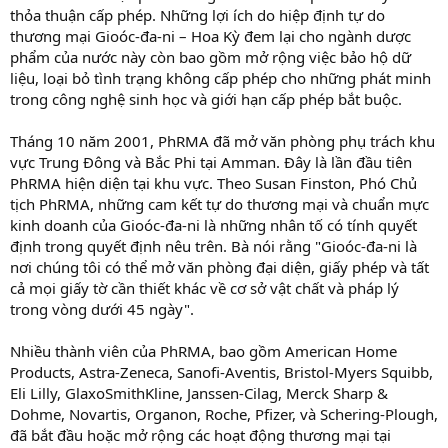
thỏa thuận cấp phép. Những lợi ích do hiệp định tự do
thương mại Gioóc-đa-ni – Hoa Kỳ đem lại cho ngành dược
phẩm của nước này còn bao gồm mở rộng việc bảo hộ dữ
liệu, loại bỏ tình trạng không cấp phép cho những phát minh
trong công nghệ sinh học và giới hạn cấp phép bắt buộc.
Tháng 10 năm 2001, PhRMA đã mở văn phòng phụ trách khu
vực Trung Đông và Bắc Phi tại Amman. Đây là lần đầu tiên
PhRMA hiện diện tại khu vực. Theo Susan Finston, Phó Chủ
tịch PhRMA, những cam kết tự do thương mại và chuẩn mực
kinh doanh của Gioóc-đa-ni là những nhân tố có tính quyết
định trong quyết định nêu trên. Bà nói rằng "Gioóc-đa-ni là
nơi chúng tôi có thể mở văn phòng đại diện, giấy phép và tất
cả mọi giấy tờ cần thiết khác về cơ sở vật chất và pháp lý
trong vòng dưới 45 ngày".
Nhiều thành viên của PhRMA, bao gồm American Home
Products, Astra-Zeneca, Sanofi-Aventis, Bristol-Myers Squibb,
Eli Lilly, GlaxoSmithKline, Janssen-Cilag, Merck Sharp &
Dohme, Novartis, Organon, Roche, Pfizer, và Schering-Plough,
đã bắt đầu hoặc mở rộng các hoạt động thương mại tại