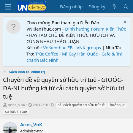
Đăng nhập
Đăng ký
Chào mừng Bạn tham gia Diễn Đàn
VNKienThuc.com -
Định hướng Forum
Kiến Thức
- HÃY TẠO CHỦ ĐỀ KIẾN THỨC HỮU ÍCH VÀ
CÙNG NHAU THẢO LUẬN
Kết nối:
VnKienthuc FB
-
VNK groups
| Nhà Tài
Trợ:
Trúc Coffee
-
Mì Cay Hàn Quốc
-
Cafe & Trà
chanh Bắc Ninh
Sách kinh tế, chính trị
Chuyên đề về quyền sở hữu trí tuệ - GIOÓC-
ĐA-NI hưởng lợi từ cải cách quyền sở hữu trí
tuệ
T
N
T
Aries_VnK
28/12/16
cải cách quyền sở hữu trí tuệ
hưởng lợi
h
g
ừ
sở hữu trí tuệ
r
à
k
e
y
h
Aries_VnK
a
g
ó
d
Administrator
ử
a