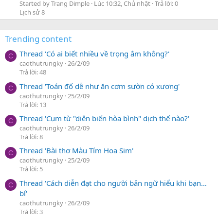
Started by Trang Dimple
Lúc 10:32, Chủ nhật
Trả lời: 0
Lịch sử 8
Trending content
Thread 'Có ai biết nhiều về trọng âm không?'
C
caothutrungky
26/2/09
Trả lời: 48
Thread 'Toán đố dễ như ăn cơm sườn có xương'
C
caothutrungky
25/2/09
Trả lời: 13
Thread 'Cụm từ "diễn biến hòa bình" dịch thế nào?'
C
caothutrungky
26/2/09
Trả lời: 8
Thread 'Bài thơ Màu Tím Hoa Sim'
C
caothutrungky
25/2/09
Trả lời: 5
Thread 'Cách diễn đạt cho người bản ngữ hiểu khi bạn…
C
bí'
caothutrungky
26/2/09
Trả lời: 3