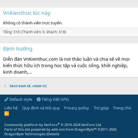
VnKienthuc lúc này
Không có thành viên trực tuyến.
Tổng: 318 (Thành viên: 0, khách: 318)
Định hướng
Diễn đàn VnKienthuc.com là nơi thảo luận và chia sẻ về mọi
kiến thức hữu ích trong học tập và cuộc sống, khởi nghiệp,
kinh doanh,...
Sách kinh tế, chính trị
Default style
Tiếng Việt (VN)
Liên hệ
Quy định và Nội quy
Privacy policy
Trợ giúp
Trang chủ
R
S
S
®
Community platform by XenForo
© 2010-2024 XenForo Ltd.
Parts of this site powered by
add-ons from DragonByte™
©2011-2026
DragonByte Technologies
(
Details
)