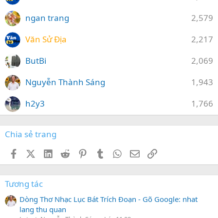
ngan trang
2,579
Văn Sử Địa
2,217
ButBi
2,069
Nguyễn Thành Sáng
1,943
h2y3
1,766
Chia sẻ trang
Facebook
X (Twitter)
LinkedIn
Reddit
Pinterest
Tumblr
WhatsApp
Email
Link
Tương tác
Dòng Thơ Nhạc Lục Bát Trích Đoạn - Gõ Google: nhat
lang thu quan