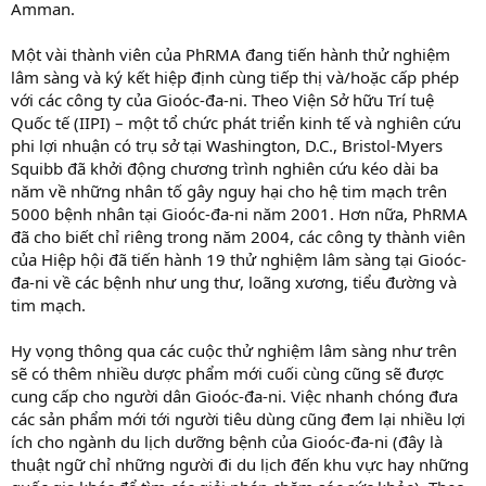
Amman.
Một vài thành viên của PhRMA đang tiến hành thử nghiệm
lâm sàng và ký kết hiệp định cùng tiếp thị và/hoặc cấp phép
với các công ty của Gioóc-đa-ni. Theo Viện Sở hữu Trí tuệ
Quốc tế (IIPI) – một tổ chức phát triển kinh tế và nghiên cứu
phi lợi nhuận có trụ sở tại Washington, D.C., Bristol-Myers
Squibb đã khởi động chương trình nghiên cứu kéo dài ba
năm về những nhân tố gây nguy hại cho hệ tim mạch trên
5000 bệnh nhân tại Gioóc-đa-ni năm 2001. Hơn nữa, PhRMA
đã cho biết chỉ riêng trong năm 2004, các công ty thành viên
của Hiệp hội đã tiến hành 19 thử nghiệm lâm sàng tại Gioóc-
đa-ni về các bệnh như ung thư, loãng xương, tiểu đường và
tim mạch.
Hy vọng thông qua các cuộc thử nghiệm lâm sàng như trên
sẽ có thêm nhiều dược phẩm mới cuối cùng cũng sẽ được
cung cấp cho người dân Gioóc-đa-ni. Việc nhanh chóng đưa
các sản phẩm mới tới người tiêu dùng cũng đem lại nhiều lợi
ích cho ngành du lịch dưỡng bệnh của Gioóc-đa-ni (đây là
thuật ngữ chỉ những người đi du lịch đến khu vực hay những