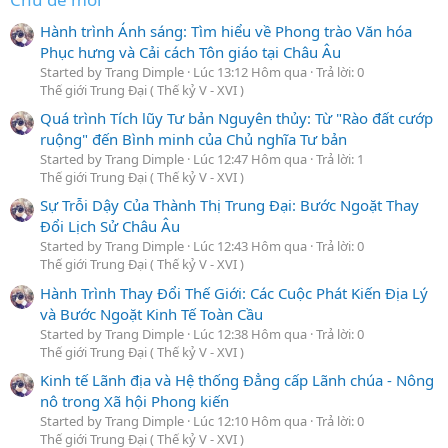
Hành trình Ánh sáng: Tìm hiểu về Phong trào Văn hóa
Phục hưng và Cải cách Tôn giáo tại Châu Âu
Started by Trang Dimple
Lúc 13:12 Hôm qua
Trả lời: 0
Thế giới Trung Đại ( Thế kỷ V - XVI )
Quá trình Tích lũy Tư bản Nguyên thủy: Từ "Rào đất cướp
ruộng" đến Bình minh của Chủ nghĩa Tư bản
Started by Trang Dimple
Lúc 12:47 Hôm qua
Trả lời: 1
Thế giới Trung Đại ( Thế kỷ V - XVI )
Sự Trỗi Dậy Của Thành Thị Trung Đại: Bước Ngoặt Thay
Đổi Lịch Sử Châu Âu
Started by Trang Dimple
Lúc 12:43 Hôm qua
Trả lời: 0
Thế giới Trung Đại ( Thế kỷ V - XVI )
Hành Trình Thay Đổi Thế Giới: Các Cuộc Phát Kiến Địa Lý
và Bước Ngoặt Kinh Tế Toàn Cầu
Started by Trang Dimple
Lúc 12:38 Hôm qua
Trả lời: 0
Thế giới Trung Đại ( Thế kỷ V - XVI )
Kinh tế Lãnh địa và Hệ thống Đẳng cấp Lãnh chúa - Nông
nô trong Xã hội Phong kiến
Started by Trang Dimple
Lúc 12:10 Hôm qua
Trả lời: 0
Thế giới Trung Đại ( Thế kỷ V - XVI )