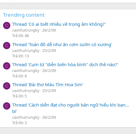
Trending content
Thread 'Có ai biết nhiều về trọng âm không?'
C
caothutrungky
26/2/09
Trả lời: 48
Thread 'Toán đố dễ như ăn cơm sườn có xương'
C
caothutrungky
25/2/09
Trả lời: 13
Thread 'Cụm từ "diễn biến hòa bình" dịch thế nào?'
C
caothutrungky
26/2/09
Trả lời: 8
Thread 'Bài thơ Màu Tím Hoa Sim'
C
caothutrungky
25/2/09
Trả lời: 5
Thread 'Cách diễn đạt cho người bản ngữ hiểu khi bạn…
C
bí'
caothutrungky
26/2/09
Trả lời: 3