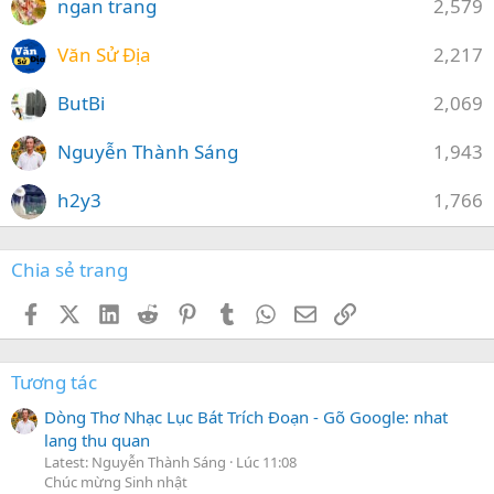
ngan trang
2,579
Văn Sử Địa
2,217
ButBi
2,069
Nguyễn Thành Sáng
1,943
h2y3
1,766
Chia sẻ trang
Facebook
X (Twitter)
LinkedIn
Reddit
Pinterest
Tumblr
WhatsApp
Email
Link
Tương tác
Dòng Thơ Nhạc Lục Bát Trích Đoạn - Gõ Google: nhat
lang thu quan
Latest: Nguyễn Thành Sáng
Lúc 11:08
Chúc mừng Sinh nhật