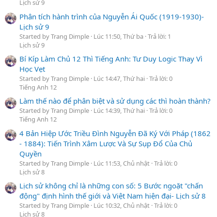
Lịch sử 9
Phân tích hành trình của Nguyễn Ái Quốc (1919-1930)-
Lịch sử 9
Started by Trang Dimple
Lúc 11:50, Thứ ba
Trả lời: 1
Lịch sử 9
Bí Kíp Làm Chủ 12 Thì Tiếng Anh: Tư Duy Logic Thay Vì
Học Vẹt
Started by Trang Dimple
Lúc 14:47, Thứ hai
Trả lời: 0
Tiếng Anh 12
Làm thế nào để phân biệt và sử dụng các thì hoàn thành?
Started by Trang Dimple
Lúc 14:39, Thứ hai
Trả lời: 0
Tiếng Anh 12
4 Bản Hiệp Ước Triều Đình Nguyễn Đã Ký Với Pháp (1862
- 1884): Tiến Trình Xâm Lược Và Sự Sụp Đổ Của Chủ
Quyền
Started by Trang Dimple
Lúc 11:53, Chủ nhật
Trả lời: 0
Lịch sử 8
Lịch sử không chỉ là những con số: 5 Bước ngoặt "chấn
động" định hình thế giới và Việt Nam hiện đại- Lịch sử 8
Started by Trang Dimple
Lúc 10:32, Chủ nhật
Trả lời: 0
Lịch sử 8