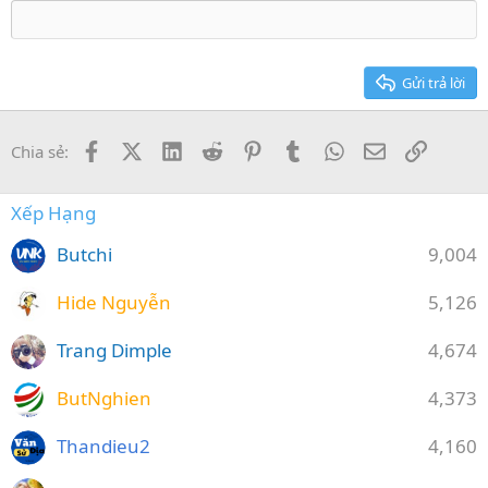
18
Tahoma
22
Times New Roman
26
Trebuchet MS
Gửi trả lời
Verdana
Facebook
X (Twitter)
LinkedIn
Reddit
Pinterest
Tumblr
WhatsApp
Email
Link
Chia sẻ:
Xếp Hạng
Butchi
9,004
Hide Nguyễn
5,126
Trang Dimple
4,674
ButNghien
4,373
Thandieu2
4,160