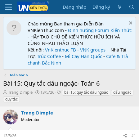
Đăng nhập
Đăng ký
Chào mừng Bạn tham gia Diễn Đàn
VNKienThuc.com -
Định hướng Forum
Kiến Thức
- HÃY TẠO CHỦ ĐỀ KIẾN THỨC HỮU ÍCH VÀ
CÙNG NHAU THẢO LUẬN
Kết nối:
VnKienthuc FB
-
VNK groups
| Nhà Tài
Trợ:
Trúc Coffee
-
Mì Cay Hàn Quốc
-
Cafe & Trà
chanh Bắc Ninh
Toán học 6
Bài 15: Quy tắc dấu ngoặc- Toán 6
T
N
T
Trang Dimple
13/5/26
bài 15: quy tắc dấu ngoặc
dấu ngoặc
h
g
ừ
quy tắc
r
à
k
e
y
h
Trang Dimple
a
g
ó
d
Moderator
ử
a
s
i
t
13/5/26
#1
a