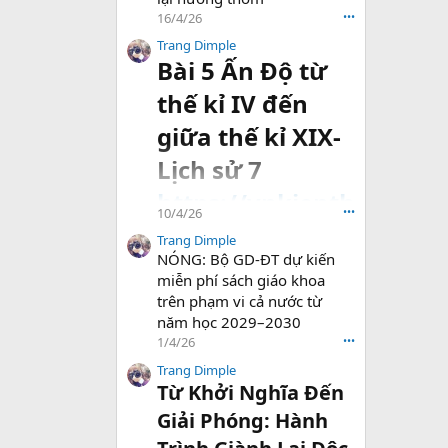
16/4/26
•••
Trang Dimple
Bài 5 Ấn Độ từ
thế kỉ IV đến
giữa thế kỉ XIX-
Lịch sử 7
https://vnkienth
10/4/26
•••
uc.com/threads
Trang Dimple
NÓNG: Bộ GD-ĐT dự kiến
/bai-...-giua-the-
miễn phí sách giáo khoa
ki-xix-lich-su-
trên phạm vi cả nước từ
năm học 2029–2030
7.94040/#post-
1/4/26
•••
202177
Trang Dimple
Từ Khởi Nghĩa Đến
Giải Phóng: Hành