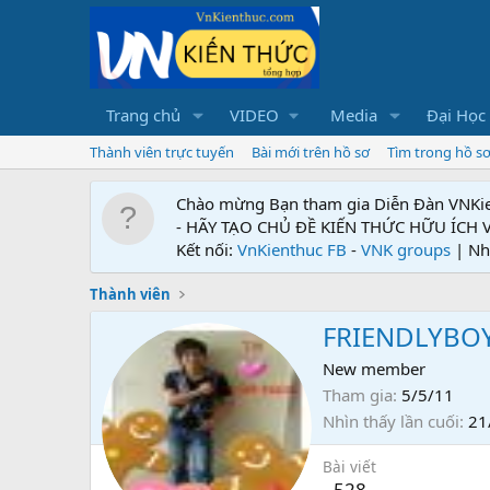
Trang chủ
VIDEO
Media
Đại Học
Thành viên trực tuyến
Bài mới trên hồ sơ
Tìm trong hồ s
Chào mừng Bạn tham gia Diễn Đàn VNKi
- HÃY TẠO CHỦ ĐỀ KIẾN THỨC HỮU ÍCH
Kết nối:
VnKienthuc FB
-
VNK groups
| Nh
Thành viên
FRIENDLYBO
New member
Tham gia
5/5/11
Nhìn thấy lần cuối
21
Bài viết
528