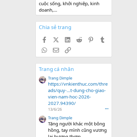
cuộc sống, khởi nghiệp, kinh
doanh,...
Chia sẻ trang
Facebook
X (Twitter)
LinkedIn
Reddit
Pinterest
Tumblr
WhatsApp
Email
Link
Trang cá nhân
Trang Dimple
https://vnkienthuc.com/thre
ads/quy-...t-dung-cho-giao-
vien-nam-hoc-2026-
2027.94390/
13/6/26
•••
Trang Dimple
Tặng người khác một bông
hồng, tay mình cũng vương
lại hương thơm