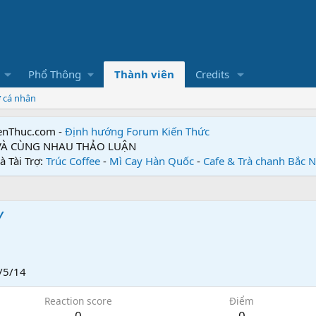
Phổ Thông
Thành viên
Credits
ơ cá nhân
enThuc.com -
Định hướng Forum
Kiến Thức
 VÀ CÙNG NHAU THẢO LUẬN
à Tài Trợ:
Trúc Coffee
-
Mì Cay Hàn Quốc
-
Cafe & Trà chanh Bắc 
Y
/5/14
Reaction score
Điểm
0
0