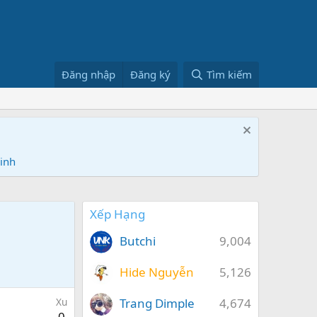
Đăng nhập
Đăng ký
Tìm kiếm
Ninh
Xếp Hạng
Butchi
9,004
Hide Nguyễn
5,126
Trang Dimple
4,674
Xu
0