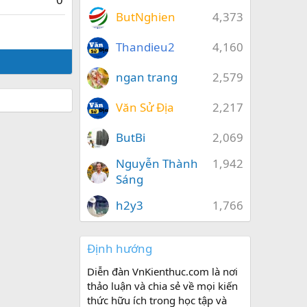
ButNghien
4,373
Thandieu2
4,160
ngan trang
2,579
Văn Sử Địa
2,217
ButBi
2,069
Nguyễn Thành
1,942
Sáng
h2y3
1,766
Định hướng
Diễn đàn VnKienthuc.com là nơi
thảo luận và chia sẻ về mọi kiến
thức hữu ích trong học tập và