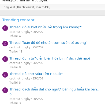
Không có thành viên trực tuyến.
Tổng: 438 (Thành viên: 0, khách: 438)
Trending content
Thread 'Có ai biết nhiều về trọng âm không?'
C
caothutrungky
26/2/09
Trả lời: 48
Thread 'Toán đố dễ như ăn cơm sườn có xương'
C
caothutrungky
25/2/09
Trả lời: 13
Thread 'Cụm từ "diễn biến hòa bình" dịch thế nào?'
C
caothutrungky
26/2/09
Trả lời: 8
Thread 'Bài thơ Màu Tím Hoa Sim'
C
caothutrungky
25/2/09
Trả lời: 5
Thread 'Cách diễn đạt cho người bản ngữ hiểu khi bạn…
C
bí'
caothutrungky
26/2/09
Trả lời: 3