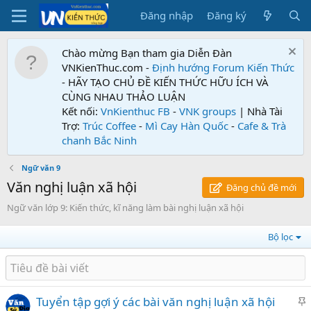
Đăng nhập
Đăng ký
Chào mừng Bạn tham gia Diễn Đàn
VNKienThuc.com -
Định hướng Forum
Kiến Thức
- HÃY TẠO CHỦ ĐỀ KIẾN THỨC HỮU ÍCH VÀ
CÙNG NHAU THẢO LUẬN
Kết nối:
VnKienthuc FB
-
VNK groups
| Nhà Tài
Trợ:
Trúc Coffee
-
Mì Cay Hàn Quốc
-
Cafe & Trà
chanh Bắc Ninh
Ngữ văn 9
Văn nghị luận xã hội
Đăng chủ đề mới
Ngữ văn lớp 9: Kiến thức, kĩ năng làm bài nghị luận xã hội
Bộ lọc
Tuyển tập gợi ý các bài văn nghị luận xã hội