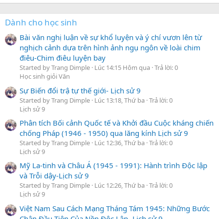
Dành cho học sinh
Bài văn nghị luận về sự khổ luyện và ý chí vươn lên từ
nghịch cảnh dựa trên hình ảnh ngụ ngôn về loài chim
điêu-Chim điêu luyện bay
Started by Trang Dimple
Lúc 14:15 Hôm qua
Trả lời: 0
Học sinh giỏi Văn
Sự Biến đổi trậ tự thế giới- Lịch sử 9
Started by Trang Dimple
Lúc 13:18, Thứ ba
Trả lời: 0
Lịch sử 9
Phân tích Bối cảnh Quốc tế và Khởi đầu Cuộc kháng chiến
chống Pháp (1946 - 1950) qua lăng kính Lịch sử 9
Started by Trang Dimple
Lúc 12:36, Thứ ba
Trả lời: 0
Lịch sử 9
Mỹ La-tinh và Châu Á (1945 - 1991): Hành trình Độc lập
và Trỗi dậy-Lịch sử 9
Started by Trang Dimple
Lúc 12:26, Thứ ba
Trả lời: 0
Lịch sử 9
Việt Nam Sau Cách Mạng Tháng Tám 1945: Những Bước
Chân Đầu Tiên Của Nền Độc Lập- Lịch sử 9