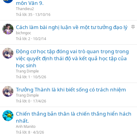
h
môn Văn 9.
i
Thandieu2
Trả lời
35
13/10/16
l
Cách làm bài nghị luận về một tư tưởng đạo lý
ạ
h
bichngoc
i
Trả lời
2
10/2/14
i
Động cơ học tập đóng vai trò quan trọng trong
l
việc quyết định thái độ và kết quả học tập của
ạ
học sinh
i
Trang Dimple
Trả lời
1
10/5/26
Trưởng Thành là khi biết sống có trách nhiệm
Trang Dimple
Trả lời
0
17/4/26
Chiến thắng bản thân là chiến thắng hiển hách
nhất.
Anh Manito
Trả lời
8
4/3/26