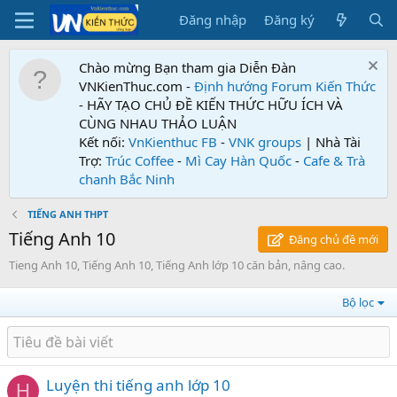
Đăng nhập
Đăng ký
Chào mừng Bạn tham gia Diễn Đàn
VNKienThuc.com -
Định hướng Forum
Kiến Thức
- HÃY TẠO CHỦ ĐỀ KIẾN THỨC HỮU ÍCH VÀ
CÙNG NHAU THẢO LUẬN
Kết nối:
VnKienthuc FB
-
VNK groups
| Nhà Tài
Trợ:
Trúc Coffee
-
Mì Cay Hàn Quốc
-
Cafe & Trà
chanh Bắc Ninh
TIẾNG ANH THPT
Tiếng Anh 10
Đăng chủ đề mới
Tieng Anh 10, Tiếng Anh 10, Tiếng Anh lớp 10 căn bản, nâng cao.
Bộ lọc
Luyện thi tiếng anh lớp 10
H