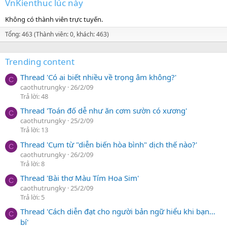
VnKienthuc lúc này
Không có thành viên trực tuyến.
Tổng: 463 (Thành viên: 0, khách: 463)
Trending content
Thread 'Có ai biết nhiều về trọng âm không?'
C
caothutrungky
26/2/09
Trả lời: 48
Thread 'Toán đố dễ như ăn cơm sườn có xương'
C
caothutrungky
25/2/09
Trả lời: 13
Thread 'Cụm từ "diễn biến hòa bình" dịch thế nào?'
C
caothutrungky
26/2/09
Trả lời: 8
Thread 'Bài thơ Màu Tím Hoa Sim'
C
caothutrungky
25/2/09
Trả lời: 5
Thread 'Cách diễn đạt cho người bản ngữ hiểu khi bạn…
C
bí'