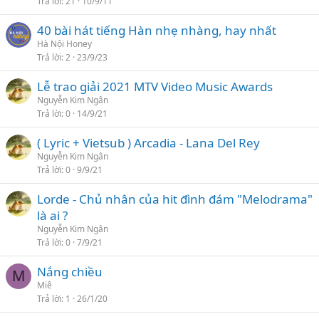
Trả lời
21
10/9/11
i
40 bài hát tiếng Hàn nhẹ nhàng, hay nhất
l
Hà Nội Honey
ạ
Trả lời
2
23/9/23
i
Lễ trao giải 2021 MTV Video Music Awards
Nguyễn Kim Ngân
Trả lời
0
14/9/21
( Lyric + Vietsub ) Arcadia - Lana Del Rey
Nguyễn Kim Ngân
Trả lời
0
9/9/21
Lorde - Chủ nhân của hit đình đám "Melodrama"
là ai ?
Nguyễn Kim Ngân
Trả lời
0
7/9/21
Nắng chiều
M
Miê
Trả lời
1
26/1/20