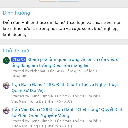
Định hướng
Diễn đàn VnKienthuc.com là nơi thảo luận và chia sẻ về mọi
kiến thức hữu ích trong học tập và cuộc sống, khởi nghiệp,
kinh doanh,...
Chủ đề mới
Khám phá tầm quan trọng và lợi ích của việc đi
Chia Sẻ
V
ống đồng âm tường Điều hòa mang lại
Started by vinhphat
Lúc 14:06 Hôm qua
Trả lời: 0
Bảng Tin
Trận Bạch Đằng 1288: Đỉnh Cao Trí Tuệ và Nghệ Thuật
Quân Sự Đại Việt
Started by Trang Dimple
Lúc 22:55, Thứ tư
Trả lời: 1
Việt Nam Trung Đại ( Thế kỷ X - XIX )
Trận Vân Đồn (1288): Đòn Đánh "Chẹt Họng" Quyết Định
Số Phận Quân Nguyên-Mông
Started by Trang Dimple
Lúc 22:47, Thứ tư
Trả lời: 0
Việt Nam Trung Đại ( Thế kỷ X - XIX )