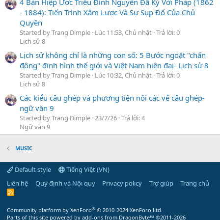
4 Bản Hiệp Ước Triều Đình Nguyễn Đã Ký Với Pháp (1862
- 1884): Tiến Trình Xâm Lược Và Sự Sụp Đổ Của Chủ
Quyền
Started by Trang Dimple
Lúc 11:53, Chủ nhật
Trả lời: 0
Lịch sử 8
Lịch sử không chỉ là những con số: 5 Bước ngoặt "chấn
động" định hình thế giới và Việt Nam hiện đại- Lịch sử 8
Started by Trang Dimple
Lúc 10:32, Chủ nhật
Trả lời: 0
Lịch sử 8
Các kiểu câu ghép và phương tiện nối các vế câu ghép-
ngữ văn 9
Started by Trang Dimple
23/7/26
Trả lời: 4
Ngữ văn 9
MUSIC
Default style
Tiếng Việt (VN)
Liên hệ
Quy định và Nội quy
Privacy policy
Trợ giúp
Trang chủ
R
S
S
®
Community platform by XenForo
© 2010-2024 XenForo Ltd.
Parts of this site powered by
add-ons from DragonByte™
©2011-2026