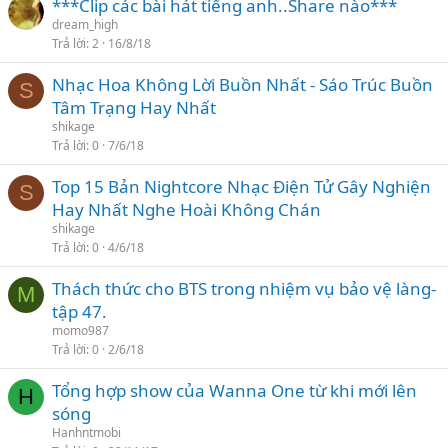
***Clip các bài hát tiếng anh..Share nào***
dream_high
Trả lời
2
16/8/18
Nhạc Hoa Không Lời Buồn Nhất - Sáo Trúc Buồn
S
Tâm Trạng Hay Nhất
shikage
Trả lời
0
7/6/18
Top 15 Bản Nightcore Nhạc Điện Tử Gây Nghiện
S
Hay Nhất Nghe Hoài Không Chán
shikage
Trả lời
0
4/6/18
Thách thức cho BTS trong nhiệm vụ bảo vệ làng-
M
tập 47.
momo987
Trả lời
0
2/6/18
Tổng hợp show của Wanna One từ khi mới lên
H
sóng
Hanhntmobi