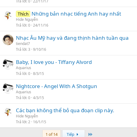
Trả lời
0
22/11/17
Những bản nhạc tiếng Anh hay nhất
Thích
Hide Nguyễn
Trả lời
0
24/11/16
Nhạc Âu Mỹ hay và đang thịnh hành tuần qua
tiendat7
Trả lời
3
9/10/16
Baby, I love you - Tiffany Alvord
Aquarius
Trả lời
0
8/3/15
Nightcore - Angel With A Shotgun
Aquarius
Trả lời
0
4/3/15
Các bạn không thể bỏ qua đoạn clip này.
Hide Nguyễn
Trả lời
2
16/1/15
Last
1 of 14
Tiếp