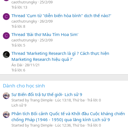
caothutrungky
25/2/09
Trả lời: 13
Thread 'Cụm từ "diễn biến hòa bình" dịch thế nào?'
C
caothutrungky
26/2/09
Trả lời: 8
Thread 'Bài thơ Màu Tím Hoa Sim'
C
caothutrungky
25/2/09
Trả lời: 5
Thread 'Marketing Research là gì ? Cách thực hiện
Marketing Research hiệu quả ?'
Áo Dài
28/11/21
Trả lời: 6
Dành cho học sinh
Sự Biến đổi trậ tự thế giới- Lịch sử 9
Started by Trang Dimple
Lúc 13:18, Thứ ba
Trả lời: 0
Lịch sử 9
Phân tích Bối cảnh Quốc tế và Khởi đầu Cuộc kháng chiến
chống Pháp (1946 - 1950) qua lăng kính Lịch sử 9
Started by Trang Dimple
Lúc 12:36, Thứ ba
Trả lời: 0