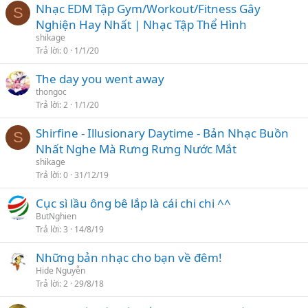
Nhạc EDM Tập Gym/Workout/Fitness Gây
S
Nghiện Hay Nhất | Nhạc Tập Thể Hình
shikage
Trả lời
0
1/1/20
The day you went away
thongoc
Trả lời
2
1/1/20
Shirfine - Illusionary Daytime - Bản Nhạc Buồn
S
Nhất Nghe Mà Rưng Rưng Nước Mắt
shikage
Trả lời
0
31/12/19
Cục sì lầu ông bê lắp là cái chi chi ^^
ButNghien
Trả lời
3
14/8/19
Những bản nhạc cho bạn về đêm!
Hide Nguyễn
Trả lời
2
29/8/18