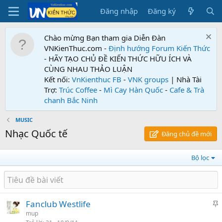
Đăng nhập
Đăng ký
Chào mừng Bạn tham gia Diễn Đàn
VNKienThuc.com -
Định hướng Forum
Kiến Thức
- HÃY TẠO CHỦ ĐỀ KIẾN THỨC HỮU ÍCH VÀ
CÙNG NHAU THẢO LUẬN
Kết nối:
VnKienthuc FB
-
VNK groups
| Nhà Tài
Trợ:
Trúc Coffee
-
Mì Cay Hàn Quốc
-
Cafe & Trà
chanh Bắc Ninh
MUSIC
Nhạc Quốc tế
Đăng chủ đề mới
Bộ lọc
Fanclub Westlife
h
mup