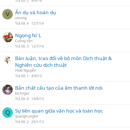
Trả lời
2
9/9/18
Ẩn dụ và hoán dụ
V
vosong
Trả lời
4
12/7/14
Ngọng N/ L
Cuồng Vân
Trả lời
3
12/7/14
Bàn luận, trao đổi về bộ môn Dịch thuật &
Nghiên cứu dịch thuật
Hide Nguyễn
Trả lời
1
4/9/13
Bản chất cấu tạo của âm thanh lời nói
bichngoc
Trả lời
4
19/8/13
Sự liên quan giữa văn học và toán học
Q
quangtrung64
Trả lời
2
29/1/13