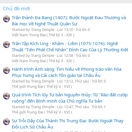
Chủ đề mới
Trận thành Đa Bang (1407): Bước Ngoặt Đau Thương và
Bài Học Về Nghệ Thuật Quân Sự
Started by Trang Dimple
Lúc 13:10
Trả lời: 0
Việt Nam Trung Đại ( Thế kỷ X - XIX )
Trận Tập Kích Ung - Khâm - Liêm (1075-1076): Nghệ
Thuật "Tiên Phát Chế Nhân" Đỉnh Cao Của Lý Thường Kiệt
Started by Trang Dimple
Lúc 12:58
Trả lời: 0
Việt Nam Trung Đại ( Thế kỷ X - XIX )
Hành trình Ánh sáng: Tìm hiểu về Phong trào Văn hóa
Phục hưng và Cải cách Tôn giáo tại Châu Âu
Started by Trang Dimple
Lúc 13:12, Thứ sáu
Trả lời: 0
Thế giới Trung Đại ( Thế kỷ V - XVI )
Quá trình Tích lũy Tư bản Nguyên thủy: Từ "Rào đất cướp
ruộng" đến Bình minh của Chủ nghĩa Tư bản
Started by Trang Dimple
Lúc 12:47, Thứ sáu
Trả lời: 1
Thế giới Trung Đại ( Thế kỷ V - XVI )
Sự Trỗi Dậy Của Thành Thị Trung Đại: Bước Ngoặt Thay
Đổi Lịch Sử Châu Âu