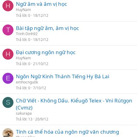
Ngữ âm và âm vị học
H
HuyNam
Trả lời
0
18/12/12
Bài tập ngữ âm, âm vị học
T
Trinh Dinh92
Trả lời
0
18/12/12
Đại cương ngôn ngữ học
H
HuyNam
Trả lời
0
21/10/12
Ngôn Ngữ Kinh Thánh Tiếng Hy Bá Lai
E
emhocngu0k
Trả lời
0
7/10/12
Chữ Viết - Không Dấu. Kiểugõ Telex - Vni Rútgọn
S
(Cvmz)
sakurapa
Trả lời
13
20/9/12
Tính cá thể hóa của ngôn ngữ văn chương