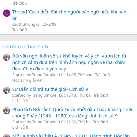
Trả lời: 5
Thread 'Cách diễn đạt cho người bản ngữ hiểu khi bạn…
C
bí'
caothutrungky
26/2/09
Trả lời: 3
Dành cho học sinh
Bài văn nghị luận về sự khổ luyện và ý chí vươn lên từ
nghịch cảnh dựa trên hình ảnh ngụ ngôn về loài chim
điêu-Chim điêu luyện bay
Started by Trang Dimple
Lúc 14:15, Thứ sáu
Trả lời: 0
Học sinh giỏi Văn
Sự Biến đổi trậ tự thế giới- Lịch sử 9
Started by Trang Dimple
Lúc 13:18, Thứ ba
Trả lời: 0
Lịch sử 9
Phân tích Bối cảnh Quốc tế và Khởi đầu Cuộc kháng chiến
chống Pháp (1946 - 1950) qua lăng kính Lịch sử 9
Started by Trang Dimple
Lúc 12:36, Thứ ba
Trả lời: 0
Lịch sử 9
Mỹ La-tinh và Châu Á (1945 - 1991): Hành trình Độc lập