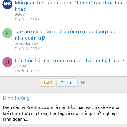
Mối quan hệ của ngôn ngữ học với các khoa học
khác
Butchi
Trả lời
1
28/6/11
Tại sao nói ngôn ngữ là công cụ lao động của
P
nhà quản trị?
pepeo_luznhox
Trả lời
3
20/6/11
Câu hỏi: Các đặc trưng của văn bản nghệ thuật ?
J
jutomb1st
Trả lời
3
10/5/11
Last
1 of 4
Tiếp
Định hướng
Diễn đàn VnKienthuc.com là nơi thảo luận và chia sẻ về mọi
kiến thức hữu ích trong học tập và cuộc sống, khởi nghiệp,
kinh doanh,...