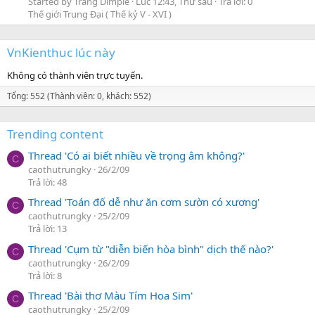
Started by Trang Dimple
Lúc 12:43, Thứ sáu
Trả lời: 0
Thế giới Trung Đại ( Thế kỷ V - XVI )
VnKienthuc lúc này
Không có thành viên trực tuyến.
Tổng: 552 (Thành viên: 0, khách: 552)
Trending content
Thread 'Có ai biết nhiều về trọng âm không?'
C
caothutrungky
26/2/09
Trả lời: 48
Thread 'Toán đố dễ như ăn cơm sườn có xương'
C
caothutrungky
25/2/09
Trả lời: 13
Thread 'Cụm từ "diễn biến hòa bình" dịch thế nào?'
C
caothutrungky
26/2/09
Trả lời: 8
Thread 'Bài thơ Màu Tím Hoa Sim'
C
caothutrungky
25/2/09