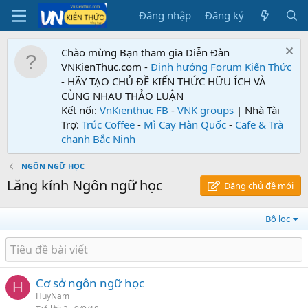
Đăng nhập
Đăng ký
Chào mừng Bạn tham gia Diễn Đàn
VNKienThuc.com -
Định hướng Forum
Kiến Thức
- HÃY TẠO CHỦ ĐỀ KIẾN THỨC HỮU ÍCH VÀ
CÙNG NHAU THẢO LUẬN
Kết nối:
VnKienthuc FB
-
VNK groups
| Nhà Tài
Trợ:
Trúc Coffee
-
Mì Cay Hàn Quốc
-
Cafe & Trà
chanh Bắc Ninh
NGÔN NGỮ HỌC
Lăng kính Ngôn ngữ học
Đăng chủ đề mới
Bộ lọc
Cơ sở ngôn ngữ học
H
HuyNam