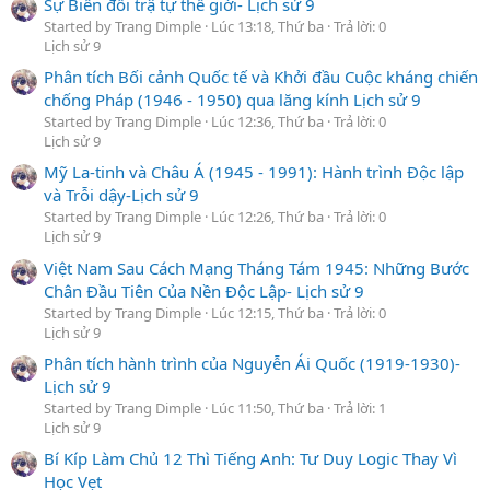
Sự Biến đổi trậ tự thế giới- Lịch sử 9
Started by Trang Dimple
Lúc 13:18, Thứ ba
Trả lời: 0
Lịch sử 9
Phân tích Bối cảnh Quốc tế và Khởi đầu Cuộc kháng chiến
chống Pháp (1946 - 1950) qua lăng kính Lịch sử 9
Started by Trang Dimple
Lúc 12:36, Thứ ba
Trả lời: 0
Lịch sử 9
Mỹ La-tinh và Châu Á (1945 - 1991): Hành trình Độc lập
và Trỗi dậy-Lịch sử 9
Started by Trang Dimple
Lúc 12:26, Thứ ba
Trả lời: 0
Lịch sử 9
Việt Nam Sau Cách Mạng Tháng Tám 1945: Những Bước
Chân Đầu Tiên Của Nền Độc Lập- Lịch sử 9
Started by Trang Dimple
Lúc 12:15, Thứ ba
Trả lời: 0
Lịch sử 9
Phân tích hành trình của Nguyễn Ái Quốc (1919-1930)-
Lịch sử 9
Started by Trang Dimple
Lúc 11:50, Thứ ba
Trả lời: 1
Lịch sử 9
Bí Kíp Làm Chủ 12 Thì Tiếng Anh: Tư Duy Logic Thay Vì
Học Vẹt