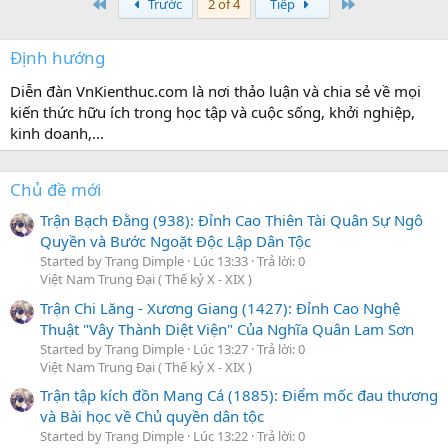
First
Last
Trước
2 of 4
Tiếp
Định hướng
Diễn đàn VnKienthuc.com là nơi thảo luận và chia sẻ về mọi
kiến thức hữu ích trong học tập và cuộc sống, khởi nghiệp,
kinh doanh,...
Chủ đề mới
Trận Bạch Đằng (938): Đỉnh Cao Thiên Tài Quân Sự Ngô
Quyền và Bước Ngoặt Độc Lập Dân Tộc
Started by Trang Dimple
Lúc 13:33
Trả lời: 0
Việt Nam Trung Đại ( Thế kỷ X - XIX )
Trận Chi Lăng - Xương Giang (1427): Đỉnh Cao Nghệ
Thuật "Vây Thành Diệt Viện" Của Nghĩa Quân Lam Sơn
Started by Trang Dimple
Lúc 13:27
Trả lời: 0
Việt Nam Trung Đại ( Thế kỷ X - XIX )
Trận tập kích đồn Mang Cá (1885): Điểm mốc đau thương
và Bài học về Chủ quyền dân tộc
Started by Trang Dimple
Lúc 13:22
Trả lời: 0