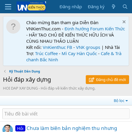
Đăng nhập
Đăng ký
Chào mừng Bạn tham gia Diễn Đàn
VNKienThuc.com -
Định hướng Forum
Kiến Thức
- HÃY TẠO CHỦ ĐỀ KIẾN THỨC HỮU ÍCH VÀ
CÙNG NHAU THẢO LUẬN
Kết nối:
VnKienthuc FB
-
VNK groups
| Nhà Tài
Trợ:
Trúc Coffee
-
Mì Cay Hàn Quốc
-
Cafe & Trà
chanh Bắc Ninh
Kỹ Thuật Dân Dụng
Hỏi đáp xây dựng
Đăng chủ đề mới
HOI DAP XAY DUNG - Hỏi đáp về kiến thức xây dựng.
Bộ lọc
Chưa làm biên bản nghiệm thu nhưng
Hỏi