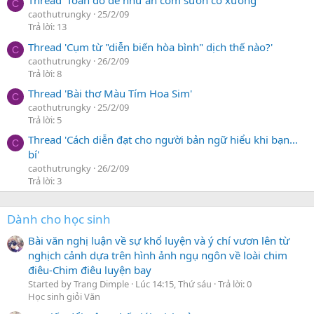
Thread 'Toán đố dễ như ăn cơm sườn có xương'
C
caothutrungky
25/2/09
Trả lời: 13
Thread 'Cụm từ "diễn biến hòa bình" dịch thế nào?'
C
caothutrungky
26/2/09
Trả lời: 8
Thread 'Bài thơ Màu Tím Hoa Sim'
C
caothutrungky
25/2/09
Trả lời: 5
Thread 'Cách diễn đạt cho người bản ngữ hiểu khi bạn…
C
bí'
caothutrungky
26/2/09
Trả lời: 3
Dành cho học sinh
Bài văn nghị luận về sự khổ luyện và ý chí vươn lên từ
nghịch cảnh dựa trên hình ảnh ngụ ngôn về loài chim
điêu-Chim điêu luyện bay
Started by Trang Dimple
Lúc 14:15, Thứ sáu
Trả lời: 0
Học sinh giỏi Văn