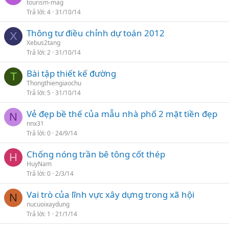
tourism-mag
Trả lời
4
31/10/14
Thông tư điều chỉnh dự toán 2012
X
Xebus2tang
Trả lời
2
31/10/14
Bài tập thiết kế đường
T
Thongthiengiaochu
Trả lời
5
31/10/14
Vẻ đẹp bề thế của mẫu nhà phố 2 mặt tiền đẹp
N
nnx31
Trả lời
0
24/9/14
Chống nóng trần bê tông cốt thép
H
HuyNam
Trả lời
0
2/3/14
Vai trò của lĩnh vực xây dựng trong xã hội
N
nucuoixaydung
Trả lời
1
21/1/14