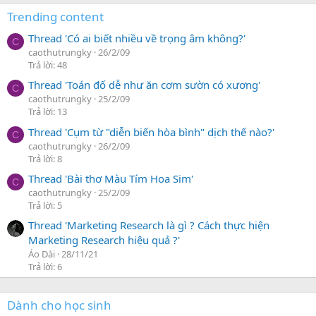
Trending content
Thread 'Có ai biết nhiều về trọng âm không?'
C
caothutrungky
26/2/09
Trả lời: 48
Thread 'Toán đố dễ như ăn cơm sườn có xương'
C
caothutrungky
25/2/09
Trả lời: 13
Thread 'Cụm từ "diễn biến hòa bình" dịch thế nào?'
C
caothutrungky
26/2/09
Trả lời: 8
Thread 'Bài thơ Màu Tím Hoa Sim'
C
caothutrungky
25/2/09
Trả lời: 5
Thread 'Marketing Research là gì ? Cách thực hiện
Marketing Research hiệu quả ?'
Áo Dài
28/11/21
Trả lời: 6
Dành cho học sinh