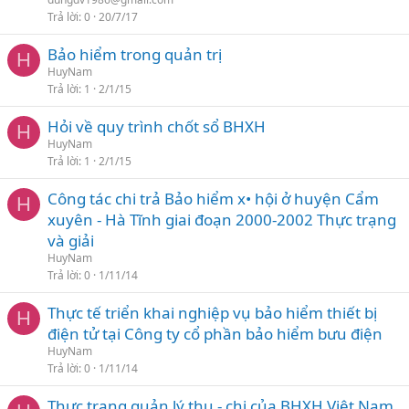
Trả lời
0
20/7/17
Bảo hiểm trong quản trị
H
HuyNam
Trả lời
1
2/1/15
Hỏi về quy trình chốt sổ BHXH
H
HuyNam
Trả lời
1
2/1/15
Công tác chi trả Bảo hiểm x• hội ở huyện Cẩm
H
xuyên - Hà Tĩnh giai đoạn 2000-2002 Thực trạng
và giải
HuyNam
Trả lời
0
1/11/14
Thực tế triển khai nghiệp vụ bảo hiểm thiết bị
H
điện tử tại Công ty cổ phần bảo hiểm bưu điện
HuyNam
Trả lời
0
1/11/14
Thực trạng quản lý thu - chi của BHXH Việt Nam