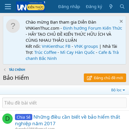
Đăng nhập
Đăng ký
Chào mừng Bạn tham gia Diễn Đàn
VNKienThuc.com -
Định hướng Forum
Kiến Thức
- HÃY TẠO CHỦ ĐỀ KIẾN THỨC HỮU ÍCH VÀ
CÙNG NHAU THẢO LUẬN
Kết nối:
VnKienthuc FB
-
VNK groups
| Nhà Tài
Trợ:
Trúc Coffee
-
Mì Cay Hàn Quốc
-
Cafe & Trà
chanh Bắc Ninh
TÀI CHÍNH
Bảo Hiểm
Đăng chủ đề mới
Bộ lọc
Những điều cần biết về bảo hiểm thất
Chia Sẻ
D
nghiệp năm 2017
dungdv1986@gmail.com