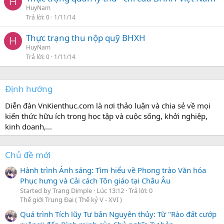
H
HuyNam
Trả lời
0
1/11/14
Thực trạng thu nộp quỹ BHXH
H
HuyNam
Trả lời
0
1/11/14
Định hướng
Diễn đàn VnKienthuc.com là nơi thảo luận và chia sẻ về mọi
kiến thức hữu ích trong học tập và cuộc sống, khởi nghiệp,
kinh doanh,...
Chủ đề mới
Hành trình Ánh sáng: Tìm hiểu về Phong trào Văn hóa
Phục hưng và Cải cách Tôn giáo tại Châu Âu
Started by Trang Dimple
Lúc 13:12
Trả lời: 0
Thế giới Trung Đại ( Thế kỷ V - XVI )
Quá trình Tích lũy Tư bản Nguyên thủy: Từ "Rào đất cướp