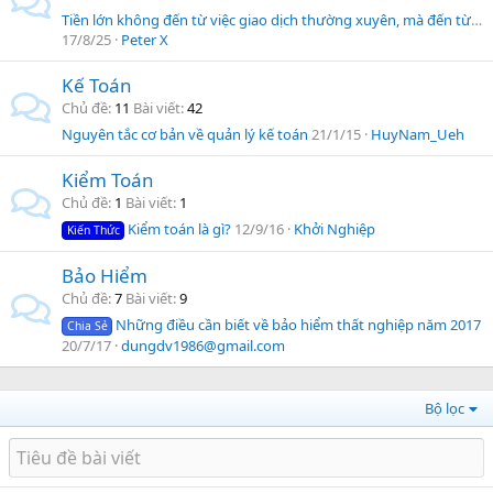
Tiền lớn không đến từ việc giao dịch thường xuyên, mà đến từ việc kiên nhẫn chờ đợi xu hướng chín muồi
17/8/25
Peter X
Kế Toán
Chủ đề
11
Bài viết
42
Nguyên tắc cơ bản về quản lý kế toán
21/1/15
HuyNam_Ueh
Kiểm Toán
Chủ đề
1
Bài viết
1
Kiểm toán là gì?
12/9/16
Khởi Nghiệp
Kiến Thức
Bảo Hiểm
Chủ đề
7
Bài viết
9
Những điều cần biết về bảo hiểm thất nghiệp năm 2017
Chia Sẻ
20/7/17
dungdv1986@gmail.com
Bộ lọc