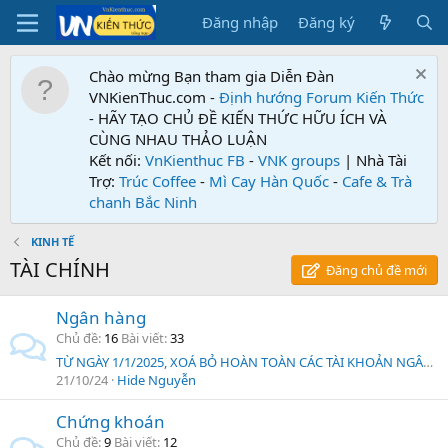
Đăng nhập
Đăng ký
Chào mừng Bạn tham gia Diễn Đàn
VNKienThuc.com -
Định hướng Forum
Kiến Thức
- HÃY TẠO CHỦ ĐỀ KIẾN THỨC HỮU ÍCH VÀ
CÙNG NHAU THẢO LUẬN
Kết nối:
VnKienthuc FB
-
VNK groups
| Nhà Tài
Trợ:
Trúc Coffee
-
Mì Cay Hàn Quốc
-
Cafe & Trà
chanh Bắc Ninh
KINH TẾ
TÀI CHÍNH
Đăng chủ đề mới
Ngân hàng
Chủ đề
16
Bài viết
33
TỪ NGÀY 1/1/2025, XOÁ BỎ HOÀN TOÀN CÁC TÀI KHOẢN NGÂN HÀNG KHÔNG CHÍNH CHỦ TẠI VIỆT NAM.
21/10/24
Hide Nguyễn
Chứng khoán
Chủ đề
9
Bài viết
12