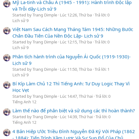
Mỹ La-tinh và Châu Á (1945 - 1991): Hành trình Độc lập
và Trỗi dậy-Lịch sử 9
Started by Trang Dimple
Lúc 12:26, Thứ ba
Trả lời: 0
Lịch sử 9
Việt Nam Sau Cách Mạng Tháng Tám 1945: Những Bước
Chân Đầu Tiên Của Nền Độc Lập- Lịch sử 9
Started by Trang Dimple
Lúc 12:15, Thứ ba
Trả lời: 0
Lịch sử 9
Phân tích hành trình của Nguyễn Ái Quốc (1919-1930)-
Lịch sử 9
Started by Trang Dimple
Lúc 11:50, Thứ ba
Trả lời: 1
Lịch sử 9
Bí Kíp Làm Chủ 12 Thì Tiếng Anh: Tư Duy Logic Thay Vì
Học Vẹt
Started by Trang Dimple
Lúc 14:47, Thứ hai
Trả lời: 0
Tiếng Anh 12
Làm thế nào để phân biệt và sử dụng các thì hoàn thành?
Started by Trang Dimple
Lúc 14:39, Thứ hai
Trả lời: 0
Tiếng Anh 12
4 Bản Hiệp Ước Triều Đình Nguyễn Đã Ký Với Pháp (1862
- 1884): Tiến Trình Xâm Lược Và Sự Sụp Đổ Của Chủ