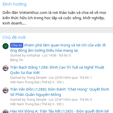
Định hướng
Diễn đàn VnKienthuc.com là nơi thảo luận và chia sẻ về mọi
kiến thức hữu ích trong học tập và cuộc sống, khởi nghiệp,
kinh doanh,...
Chủ đề mới
Khám phá tầm quan trọng và lợi ích của việc đi
Chia Sẻ
V
ống đồng âm tường Điều hòa mang lại
Started by vinhphat
Lúc 14:06
Trả lời: 0
Bảng Tin
Trận Bạch Đằng 1288: Đỉnh Cao Trí Tuệ và Nghệ Thuật
Quân Sự Đại Việt
Started by Trang Dimple
Lúc 22:55 Hôm qua
Trả lời: 1
Việt Nam Trung Đại ( Thế kỷ X - XIX )
Trận Vân Đồn (1288): Đòn Đánh "Chẹt Họng" Quyết Định
Số Phận Quân Nguyên-Mông
Started by Trang Dimple
Lúc 22:47 Hôm qua
Trả lời: 0
Việt Nam Trung Đại ( Thế kỷ X - XIX )
Hào khí Đông A: Trận Tây Kết (1285) - Đòn quyết định bẻ