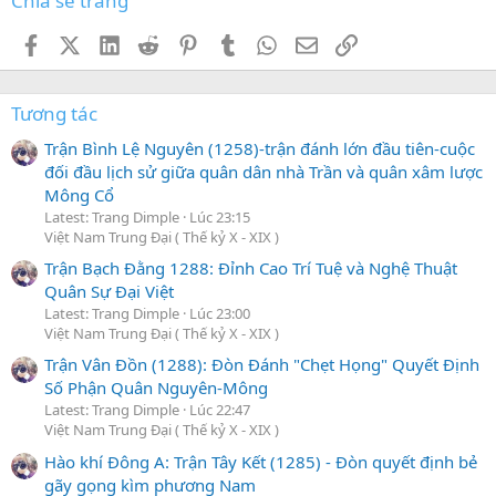
Chia sẻ trang
Facebook
X (Twitter)
LinkedIn
Reddit
Pinterest
Tumblr
WhatsApp
Email
Link
Tương tác
Trận Bình Lệ Nguyên (1258)-trận đánh lớn đầu tiên-cuộc
đối đầu lịch sử giữa quân dân nhà Trần và quân xâm lược
Mông Cổ
Latest: Trang Dimple
Lúc 23:15
Việt Nam Trung Đại ( Thế kỷ X - XIX )
Trận Bạch Đằng 1288: Đỉnh Cao Trí Tuệ và Nghệ Thuật
Quân Sự Đại Việt
Latest: Trang Dimple
Lúc 23:00
Việt Nam Trung Đại ( Thế kỷ X - XIX )
Trận Vân Đồn (1288): Đòn Đánh "Chẹt Họng" Quyết Định
Số Phận Quân Nguyên-Mông
Latest: Trang Dimple
Lúc 22:47
Việt Nam Trung Đại ( Thế kỷ X - XIX )
Hào khí Đông A: Trận Tây Kết (1285) - Đòn quyết định bẻ
gãy gọng kìm phương Nam