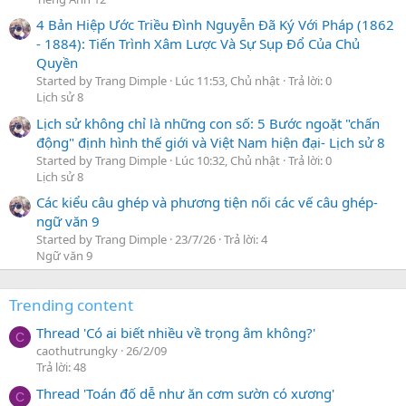
4 Bản Hiệp Ước Triều Đình Nguyễn Đã Ký Với Pháp (1862
- 1884): Tiến Trình Xâm Lược Và Sự Sụp Đổ Của Chủ
Quyền
Started by Trang Dimple
Lúc 11:53, Chủ nhật
Trả lời: 0
Lịch sử 8
Lịch sử không chỉ là những con số: 5 Bước ngoặt "chấn
động" định hình thế giới và Việt Nam hiện đại- Lịch sử 8
Started by Trang Dimple
Lúc 10:32, Chủ nhật
Trả lời: 0
Lịch sử 8
Các kiểu câu ghép và phương tiện nối các vế câu ghép-
ngữ văn 9
Started by Trang Dimple
23/7/26
Trả lời: 4
Ngữ văn 9
Trending content
Thread 'Có ai biết nhiều về trọng âm không?'
C
caothutrungky
26/2/09
Trả lời: 48
Thread 'Toán đố dễ như ăn cơm sườn có xương'
C