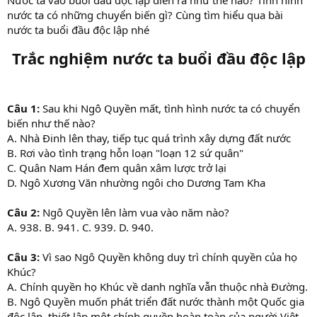
r
nước ta có những chuyển biến gì? Cùng tìm hiểu qua bài
t
nước ta buổi đầu độc lập nhé
e
r
Trắc nghiệm nước ta buổi đầu độc lập
Câu 1:
Sau khi Ngô Quyền mất, tình hình nước ta có chuyển
biến như thế nào?
A. Nhà Đinh lên thay, tiếp tục quá trình xây dựng đất nước
B. Rơi vào tình trạng hỗn loạn "loạn 12 sứ quân"
C. Quân Nam Hán đem quân xâm lược trở lại
D. Ngô Xương Văn nhường ngôi cho Dương Tam Kha
Câu 2:
Ngô Quyền lên làm vua vào năm nào?
A. 938. B. 941. C. 939. D. 940.
Câu 3:
Vì sao Ngô Quyền không duy trì chính quyền của họ
Khúc?
A. Chính quyền họ Khúc về danh nghĩa vẫn thuộc nhà Đường.
B. Ngô Quyền muốn phát triển đất nước thành một Quốc gia
độc lập, thiết lập một chính quyền hoàn toàn của người Việt.