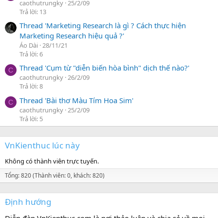
caothutrungky
25/2/09
Trả lời: 13
Thread 'Marketing Research là gì ? Cách thực hiện
Marketing Research hiệu quả ?'
Áo Dài
28/11/21
Trả lời: 6
Thread 'Cụm từ "diễn biến hòa bình" dịch thế nào?'
C
caothutrungky
26/2/09
Trả lời: 8
Thread 'Bài thơ Màu Tím Hoa Sim'
C
caothutrungky
25/2/09
Trả lời: 5
VnKienthuc lúc này
Không có thành viên trực tuyến.
Tổng: 820 (Thành viên: 0, khách: 820)
Định hướng
Diễn đàn VnKienthuc.com là nơi thảo luận và chia sẻ về mọi