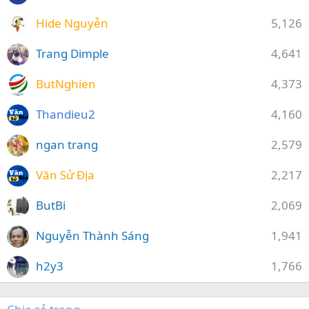
Hide Nguyễn
5,126
Trang Dimple
4,641
ButNghien
4,373
Thandieu2
4,160
ngan trang
2,579
Văn Sử Địa
2,217
ButBi
2,069
Nguyễn Thành Sáng
1,941
h2y3
1,766