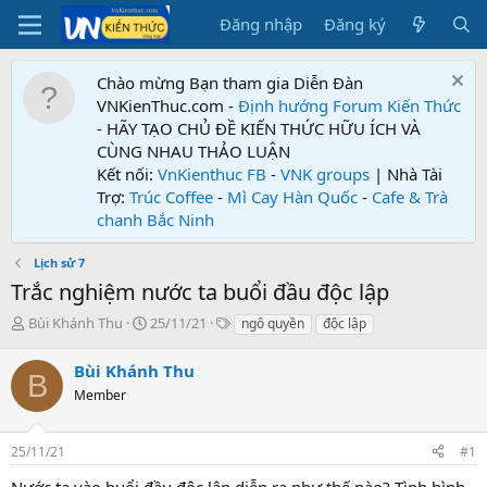
Đăng nhập
Đăng ký
Chào mừng Bạn tham gia Diễn Đàn
VNKienThuc.com -
Định hướng Forum
Kiến Thức
- HÃY TẠO CHỦ ĐỀ KIẾN THỨC HỮU ÍCH VÀ
CÙNG NHAU THẢO LUẬN
Kết nối:
VnKienthuc FB
-
VNK groups
| Nhà Tài
Trợ:
Trúc Coffee
-
Mì Cay Hàn Quốc
-
Cafe & Trà
chanh Bắc Ninh
Lịch sử 7
Trắc nghiệm nước ta buổi đầu độc lập
T
N
T
Bùi Khánh Thu
25/11/21
ngô quyền
độc lập
h
g
ừ
r
à
k
Bùi Khánh Thu
B
e
y
h
Member
a
g
ó
d
ử
a
s
i
25/11/21
#1
t
a
Nước ta vào buổi đầu độc lập diễn ra như thế nào? Tình hình