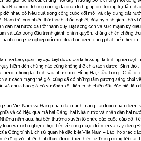
, hai Nhà nước không những đã đoàn kết, giúp đỡ, tương trợ lẫn nha
p đỡ nhau có hiệu quả trong công cuộc đổi mới và xây dựng đất nư
ệt Nam trải qua nhiều thử thách khắc nghiệt, đầy hy sinh gian khổ vì đ
ân dân hai nước đã trở thành quy luật sống còn và sức mạnh kỳ diệu
 Nam và Lào trong đấu tranh giành chính quyền, kháng chiến chống t
thành công sự nghiệp đổi mới đưa hai nước cùng phát triển theo co
m và Lào, quan hệ đặc biệt được coi là lẽ sống, là tình nghĩa ruột thịt
nguy hiểm đến chừng nào cũng không thể chia tách được. Sinh thời,
 hai nước chúng ta. Tình sâu như nước Hồng Hà, Cửu Long”. Chủ tịc
ịch sử cách mạng thế giới cũng đã có những tấm gương sáng chói về 
 và chưa bao giờ có sự đoàn kết, liên minh chiến đấu đặc biệt lâu d
cộng sản Việt Nam và Đảng nhân dân cách mạng Lào luôn nhận được s
í nghĩa và có hiệu quả mà hai Đảng, hai Nhà nước và nhân dân hai n
Những năm qua, hai bên thường xuyên tổ chức các cuộc gặp gỡ, tiế
n, lý luận và kinh nghiệm thực tiễn về công cuộc đổi mới và xây dựng 
a Công trình Lịch sử quan hệ đặc biệt Việt Nam – Lào; hợp tác đào 
mở rộng với nhiều hình thức được thực hiện từ Trung ương tới các b