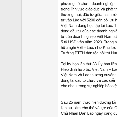
phương, tổ chức, doanh nghiệp. 
trong lĩnh vực giáo dục và phát 
thương mại, đầu tư giữa hai nướ
tư vào Lào với 5200 cán bộ lưu 
Việt Nam đang học tập tại Lào. 
động đầu tư của các doanh nghiệ
tư của doanh nghiệp Việt Nam s
5 tỷ USD vào năm 2020. Trong n
hữu nghị Việt - Lào, như Khu lư
Trường PTTH dân tộc nội trú H
Tại kỳ họp lần thứ 33 Ủy ban liê
Hiệp định hợp tác Việt Nam – Là
Việt Nam và Lào thường xuyên tra
động tại các tổ chức và các diễ
cho nhau trong sự nghiệp bảo vệ
Sau 25 năm thực hiện đường lối 
lịch sử, làm cho thế và lực củ
Chủ Nhân Dân Lào ngày càng đượ