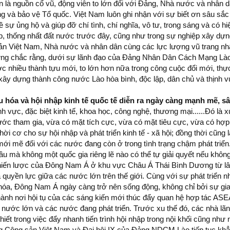
n là nguồn cổ vũ, động viên to lớn đối với Đảng, Nhà nước và nhân 
ng và bảo vệ Tổ quốc. Việt Nam luôn ghi nhận với sự biết ơn sâu sắ
ự ủng hộ và giúp đỡ chí tình, chí nghĩa, vô tư, trong sáng và có hi
ập, thống nhất đất nước trước đây, cũng như trong sự nghiệp xây dự
n Việt Nam, Nhà nước và nhân dân cùng các lực lượng vũ trang nh
ững chắc rằng, dưới sự lãnh đạo của Đảng Nhân Dân Cách Mạng Lào
c nhiều thành tựu mới, to lớn hơn nữa trong công cuộc đổi mới, thực
 xây dựng thành công nước Lào hòa bình, độc lập, dân chủ và thịnh 
u hóa và hội nhập kinh tế quốc tế diễn ra ngày càng mạnh mẽ, s
lĩnh vực, đặc biệt kinh tế, khoa học, công nghệ, thương mại......Đó là 
ước tham gia, vừa có mặt tích cực, vừa có mặt tiêu cực, vừa có hợp
ời cơ cho sự hội nhập và phát triển kinh tế - xã hội; đồng thời cũng
 mới mẽ đối với các nước đang còn ở trong tình trạng chậm phát triển.
u mà không một quốc gia riêng lẽ nào có thể tự giải quyết nếu khôn
chiến lược của Đông Nam Á ở khu vực Châu Á Thái Bình Dương từ lâ
quyền lực giữa các nước lớn trên thế giới. Cùng với sự phát triển 
 hóa, Đông Nam Á ngày càng trở nên sống động, không chỉ bởi sự gia
 thành nơi hội tụ của các sáng kiến mới thúc đẩy quan hệ hợp tác AS
các nước lớn và các nước đang phát triển. Trước xu thế đó, các nhà 
iết trong việc đẩy nhanh tiến trình hội nhập trong nội khối cũng như
ảng Cộng sản Việt Nam và Đại hội IX của Đảng NDCM Lào tiếp tục kh