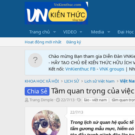
Trang chủ
VIDEO
Media
Đại Học
Hoạt động mới nhất
Đăng ký
Chào mừng Bạn tham gia Diễn Đàn VNKi
- HÃY TẠO CHỦ ĐỀ KIẾN THỨC HỮU ÍCH
Kết nối:
VnKienthuc FB
-
VNK groups
| Nh
KHOA HỌC XÃ HỘI
LỊCH SỬ
Lịch sử Việt Nam
Việt Na
Tầm quan trọng của việc 
Chia Sẻ
T
N
T
Trang Dimple
22/7/13
lào - việt nam
tầm quan trọ
h
g
ừ
r
à
k
22/7/13
e
y
h
a
g
ó
Trong lịch sử quan hệ quốc tế 
d
ử
a
tấm gương mẫu mực, hiếm có về
s
i
tộc đấu tranh giành độc lập tự