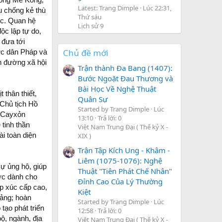
Latest: Trang Dimple
Lúc 22:31,
u chống kẻ thù
Thứ sáu
ớc. Quan hệ
Lịch sử 9
ộc lập tự do,
 đưa tới
Chủ đề mới
hực dân Pháp và
n đường xã hội
Trận thành Đa Bang (1407):
Bước Ngoặt Đau Thương và
Bài Học Về Nghệ Thuật
 thân thiết,
Quân Sự
 Chủ tịch Hồ
Started by Trang Dimple
Lúc
h Cayxỏn
13:10
Trả lời: 0
tinh thần
Việt Nam Trung Đại ( Thế kỷ X -
ài toàn diện
XIX )
Trận Tập Kích Ung - Khâm -
Liêm (1075-1076): Nghệ
ự ủng hộ, giúp
Thuật "Tiên Phát Chế Nhân"
ước dành cho
Đỉnh Cao Của Lý Thường
p xúc cấp cao,
Kiệt
Đảng; hoàn
Started by Trang Dimple
Lúc
tạo phát triển
12:58
Trả lời: 0
ộ, ngành, địa
Việt Nam Trung Đại ( Thế kỷ X -