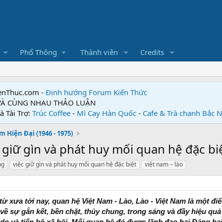
Phổ Thông
Thành viên
Credits
enThuc.com -
Định hướng Forum
Kiến Thức
 VÀ CÙNG NHAU THẢO LUẬN
à Tài Trợ:
Trúc Coffee
-
Mì Cay Hàn Quốc
-
Cafe & Trà chanh Bắc 
m Hiện Đại (1946 - 1975)
giữ gìn và phát huy mối quan hệ đặc biệt
ng
việc giữ gìn và phát huy mối quan hệ đặc biệt
việt nam – lào
từ xưa tới nay, quan hệ Việt Nam - Lào, Lào - Việt Nam là một đi
 sự gắn kết, bền chặt, thủy chung, trong sáng và đầy hiệu quả
 do và tiến bộ xã hội. Mối quan hệ đó được lãnh đạo hai Đảng h