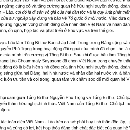
ng ngừng củng cố và tăng cường quan hệ hữu nghị truyền thống, đoàn 
m – Lào,
coi đó là di sản vô giá của hai dân tộc và là quy luật phát triể
i của sự nghiệp xây dựng và bảo vệ Tổ quốc ở mỗi nước.
Việc đưa q
áp ứng nguyện vọng chính đáng của nhân dân Việt Nam và nhân dân
nh, ổn định, hợp tác và phát triển ở khu vực và trên thế giới.
 được bầu làm Tổng Bí thư Ban chấp hành Trung ương Đảng cộng sản
Nguyễn Phú Trọng trong hoạt động đối ngoại của mình đã chọn Lào là 
c của mình trên cương vị Tổng Bí thư. Sau khi được bầu làm Tổng bí
mạng Lào Choummaly Sayasone đã chọn Việt Nam trong chuyến thă
động đó là biểu hiện sinh động của tình hữu nghị truyền thống, đoàn 
ng sáng giữa hai Ðảng, hai Nhà nước và nhân dân hai nước và là bằ
c luôn ưu tiên và coi trọng, quan tâm và chăm sóc để mối quan hệ V
”
 hội đàm giữa Tổng Bí thư Nguyễn Phú Trọng và Tổng Bí thư, Chủ tị
n thăm hữu nghị chính thức Việt Nam của Tổng Bí thư, Chủ tịch 
định:
 toàn diện Việt Nam - Lào trên cơ sở phát huy tinh thần độc lập, t
ẳng và cùng có lợi, kết hợp thỏa đáng tính chất đặc biệt của quan hệ