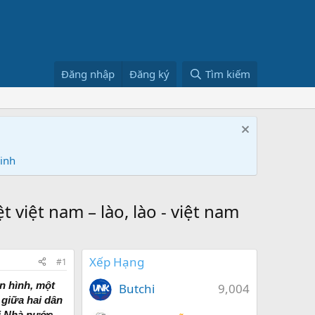
Đăng nhập
Đăng ký
Tìm kiếm
Ninh
 việt nam – lào, lào - việt nam
Xếp Hạng
#1
ển hình, một
Butchi
9,004
 giữa hai dân
ai Nhà nước