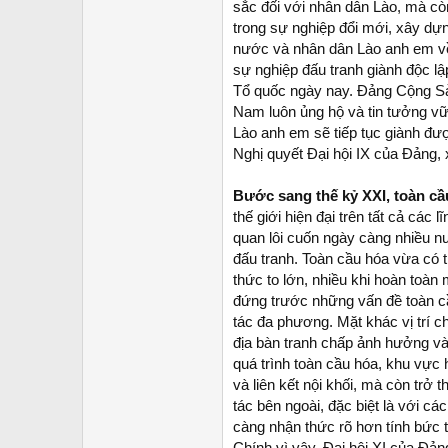
sắc đối với nhân dân Lào, mà cò
trong sự nghiệp đổi mới, xây dự
nước và nhân dân Lào anh em về s
sự nghiệp đấu tranh giành độc l
Tổ quốc ngày nay. Đảng Cộng Sả
Nam luôn ủng hộ và tin tưởng v
Lào anh em sẽ tiếp tục giành đượ
Nghị quyết Đại hội IX của Đảng,
Bước sang thế kỷ XXI, toàn cầ
thế giới hiện đại trên tất cả các 
quan lôi cuốn ngày càng nhiều n
đấu tranh. Toàn cầu hóa vừa có th
thức to lớn, nhiều khi hoàn toàn
đứng trước những vấn đề toàn cầ
tác đa phương. Mặt khác vị trí 
địa bàn tranh chấp ảnh hưởng và 
quá trình toàn cầu hóa, khu vực
và liên kết nội khối, mà còn trở
tác bên ngoài, đặc biệt là với 
càng nhận thức rõ hơn tính bức th
Chính vì vậy, Đại hội XI của Đ