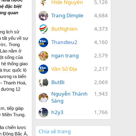
Hide Nguyễn
5,126
hệ đặc biệt
cùng quan
Trang Dimple
4,684
ButNghien
4,373
ng lịch sử
 tất yếu về sự
Thandieu2
4,160
ước. Trong
 Lào nằm ở
ngan trang
2,579
ột sống của
h hệ thống giao
Văn Sử Địa
2,217
à trục quốc lộ
hương ra biển
ButBi
2,069
 – Thanh Hoá,
, đường 12
Nguyễn Thành
1,943
Sáng
m, tiếp giáp
h2y3
1,766
ở Miền Trung.
ịa chiến lược
Chia sẻ trang
ền Đông Bắc Á,