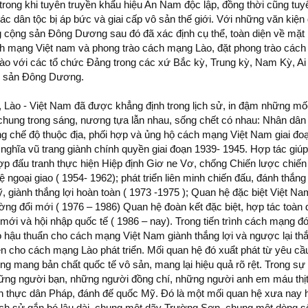
trong khi tuyên truyền khẩu hiệu An Nam độc lập, đồng thời cũng tuy
c dân tộc bị áp bức và giai cấp vô sản thế giới. Với những văn kiện 
 cộng sản Đông Dương sau đó đã xác định cụ thể, toàn diện về mặt 
ch mạng Việt nam và phong trào cách mạng Lào, đặt phong trào cách
o với các tổ chức Đảng trong các xứ Bắc kỳ, Trung kỳ, Nam Kỳ, Ai
g sản Đông Dương.
, Lào - Việt Nam đã được khẳng định trong lịch sử, in đậm những m
hủy chung trong sáng, nương tựa lẫn nhau, sống chết có nhau: Nhân dâ
ống chế độ thuộc địa, phối hợp và ủng hộ cách mạng Việt Nam giai đo
 nghĩa vũ trang giành chính quyền giai đoạn 1939- 1945. Hợp tác giú
p đấu tranh thực hiện Hiệp định Giơ ne Vơ, chống Chiến lược chiến 
 ngoại giao ( 1954- 1962); phát triển liên minh chiến đấu, đánh thắng
 giành thắng lợi hoàn toàn ( 1973 -1975 ); Quan hệ đặc biệt Việt Na
ờng đổi mới ( 1976 – 1986) Quan hệ đoàn kết đặc biệt, hợp tác toàn
i mới và hội nhập quốc tế ( 1986 – nay). Trong tiến trình cách mạng 
o hậu thuẩn cho cách mạng Việt Nam giành thắng lợi và ngược lại thắ
n cho cách mạng Lào phát triển. Mối quan hệ đó xuẩt phát từ yêu c
ng mang bản chất quốc tế vô sản, mang lại hiệu quả rõ rệt. Trong sự
hững người bạn, những người đồng chí, những người anh em máu thị
nh thực dân Pháp, đánh đế quốc Mỹ. Đó là một mối quan hệ xưa nay 
 lịch sử gắn bó lâu dài, chung một dãy Trường Sơn, chung một dòng 