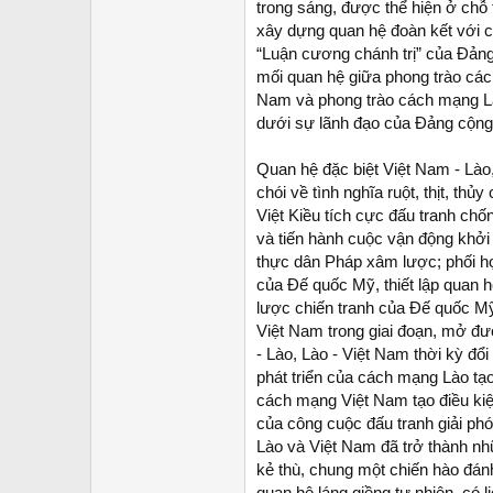
trong sáng, được thể hiện ở chỗ 
xây dựng quan hệ đoàn kết với cá
“Luận cương chánh trị” của Đảng
mối quan hệ giữa phong trào cá
Nam và phong trào cách mạng Là
dưới sự lãnh đạo của Đảng cộn
Quan hệ đặc biệt Việt Nam - Lào
chói về tình nghĩa ruột, thịt, t
Việt Kiều tích cực đấu tranh ch
và tiến hành cuộc vận động khởi
thực dân Pháp xâm lược; phối hợ
của Đế quốc Mỹ, thiết lập quan hệ
lược chiến tranh của Đế quốc Mỹ,
Việt Nam trong giai đoạn, mở đư
- Lào, Lào - Việt Nam thời kỳ đổ
phát triển của cách mạng Lào tạ
cách mạng Việt Nam tạo điều kiệ
của công cuộc đấu tranh giải phó
Lào và Việt Nam đã trở thành n
kẻ thù, chung một chiến hào đá
quan hệ láng giềng tự nhiên, có