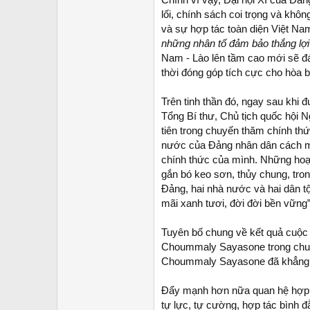
lối, chính sách coi trọng và khô
và sự hợp tác toàn diện Việt Na
những nhân tố đảm bảo thắng lợ
Nam - Lào lên tầm cao mới sẽ đ
thời đóng góp tích cực cho hòa bì
Trên tinh thần đó, ngay sau khi
Tổng Bí thư, Chủ tịch quốc hội 
tiên trong chuyến thăm chính thứ
nước của Đảng nhân dân cách 
chính thức của mình. Những hoạt 
gắn bó keo sơn, thủy chung, tro
Đảng, hai nhà nước và hai dân tộ
mãi xanh tươi, đời đời bền vững
Tuyên bố chung về kết quả cuộc
Choummaly Sayasone trong chuyế
Choummaly Sayasone đã khẳng 
Đẩy mạnh hơn nữa quan hệ hợp tác
tự lực, tự cường, hợp tác bình đ