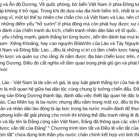
và Ấn độ Dương. Về quốc phòng, bờ biển Việt Nam ở phía Đông tư
p không ít trở ngại. Trong khi đó dựa vào địa hình hiểm trở, nhất là 
hùng vĩ, một lợi thế tự nhiên che chắn cho cả Việt Nam và Lào, nên 
 những điểm yếu “hở sườn” ở phía đông mà còn phát huy được sự c
 đánh của chiến tranh du kích, chiến tranh nhân dân bảo vệ tổ quốc.
ấy yếu chống mạnh, giành thắng lợi từng bước, tiến lên đánh bại mọi 
hum- Xiêng Khoảng, hay cao nguyên BôlaVên của Lào và Tây Nguyên
 Nam và Đông Bắc Lào....đều là những vị trí có tầm chiến lược hàng
 lược và quân sự cho rằng: Ai nắm được địa bàn chiến lược trên, 
ng Dương. Điều đó cắt nghĩa về tầm quan trọng phải giũ gìn và phát
 mới
Lào - Việt Nam là tài sản vô giá, là quy luật giành thắng lợi của hai 
am là mối quan hệ giữa hai dân tộc cùng chung lý tưởng chiến đấu. Đ
ng sản Đông Dương thành lập, đánh dấu việc thiết lập quan hệ đặc b
Lào, Cao Miên tuy là ba nước nhưng đều nằm trong một xứ, đều bị t
ô sản và nhân dân lao động bị áp bức trong ba nước muốn đánh đổ th
ộ phong kiến để giải phóng cho mình thì không thể đấu tranh riêng lẽ
n và lấy tên là Đảng cộng sản Việt Nam, Đảng đã thông qua các văn
ược vắn tắt của Đảng” “ Chương trình tóm tắt và Điều lệ vắn tắt củ
tóm tắt” chứa đựng tinh thần yêu nước chân chính kết hợp với tinh th