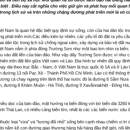
biệt . Điều này cắt nghĩa cho việc giữ gìn và phát huy mối quan 
 trong lịch sử và trên những chặng đường phát triển mới là vô 
ệt Nam là quan hệ đặc biệt quy định sự sống, còn của hai dân tộc tro
phát triển mới.Các điều kiện tự nhiên, các yếu tố đó đặt ra yêu cầu
hai dân tộc trong lịch sử chống ngoại xâm, xây dựng và bảo vệ đất n
ệt Nam nằm ở phía đông Trường Sơn như một bao lơn nhìn ra biển;
âu vào đất liền của bán đảo. Như vậy dãy Trường Sơn được ví như c
nhiên trên đất liền giữa Việt nam và Lào. Địa hình tự nhiên đã quy địn
y dài theo trục Bắc - Nam; ở Việt Nam là trục quốc lộ 1A và ở Lào l
n đường 13 nối Pạc Xê - Thành Phố Hồ Chí Minh. Lào có thể thông t
ương cá chạy ngang trên lãnh thổ hai nước đó là đường 6 Sầm Nưa
n, đường 8 Khăm Muộn - Hà Tĩnh, đường 9 Xavẳnnakhệt - Đông Hà
chiều dọc của bán đảo, mặt hướng ra biển đông với bờ biển dài 3260 k
nh Thái Lan, có nhiều cảng biển lớn, nhất là các các biển nước sâu 
uộc loại “vừa” và “tương đối nhỏ” sống bên cạnh nhau chiếm vị trí đ
 nằm kề con đường giao thương hàng hải hàng đầu thế giới, nối li