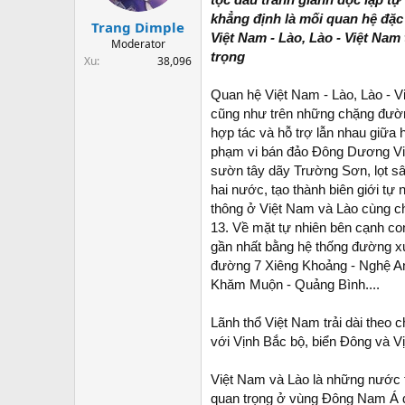
t
khẳng định là mối quan hệ đặc 
a
Trang Dimple
Việt Nam - Lào, Lào - Việt Nam
r
Moderator
t
trọng
Xu
38,096
e
r
Quan hệ Việt Nam - Lào, Lào - Vi
cũng như trên những chặng đường 
hợp tác và hỗ trợ lẫn nhau giữa 
phạm vi bán đảo Đông Dương Vi
sườn tây dãy Trường Sơn, lọt s
hai nước, tạo thành biên giới tự 
thông ở Việt Nam và Lào cùng chạ
13. Về mặt tự nhiên bên cạnh co
gần nhất bằng hệ thống đường x
đường 7 Xiêng Khoảng - Nghệ A
Khăm Muộn - Quảng Bình....
Lãnh thổ Việt Nam trải dài theo 
với Vịnh Bắc bộ, biển Đông và Vị
Việt Nam và Lào là những nước th
quan trọng ở vùng Đông Nam Á do