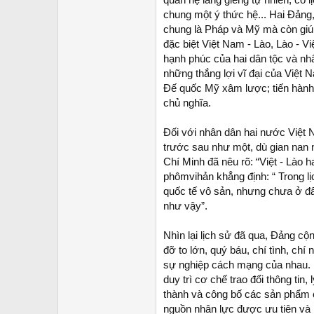
chung một ý thức hệ... Hai Đảng
chung là Pháp và Mỹ mà còn giú
đặc biệt Việt Nam - Lào, Lào - Vi
hạnh phúc của hai dân tộc và nh
những thắng lợi vĩ đại của Việt
Đế quốc Mỹ xâm lược; tiến hành 
chủ nghĩa.
Đối với nhân dân hai nước Việt Na
trước sau như một, dù gian nan 
Chí Minh đã nêu rõ: “Việt - Lào
phômvihản khẳng định: “ Trong l
quốc tế vô sản, nhưng chưa ở đâu
như vậy”.
Nhìn lại lịch sử đã qua, Đảng 
đỡ to lớn, quý báu, chí tình, ch
sự nghiệp cách mạng của nhau. 
duy trì cơ chế trao đổi thông ti
thành và công bố các sản phẩm củ
nguồn nhân lực được ưu tiên và 