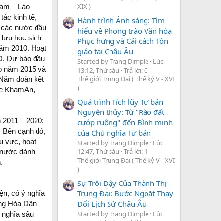
XIX )
Nam – Lào
tác kinh tế,
Hành trình Ánh sáng: Tìm
ố các nước đầu
hiểu về Phong trào Văn hóa
 lưu học sinh
Phục hưng và Cải cách Tôn
năm 2010. Hoạt
giáo tại Châu Âu
SD. Dự báo đầu
Started by Trang Dimple
Lúc
ào năm 2015 và
13:12, Thứ sáu
Trả lời: 0
Thế giới Trung Đại ( Thế kỷ V - XVI
 Năm đoàn kết
)
 Xe KhamAn,
Quá trình Tích lũy Tư bản
Nguyên thủy: Từ "Rào đất
n 2011 – 2020;
cướp ruộng" đến Bình minh
. Bên cạnh đó,
của Chủ nghĩa Tư bản
u vực, hoạt
Started by Trang Dimple
Lúc
12:47, Thứ sáu
Trả lời: 1
i nước dành
Thế giới Trung Đại ( Thế kỷ V - XVI
.
)
Sự Trỗi Dậy Của Thành Thị
Trung Đại: Bước Ngoặt Thay
ện, có ý nghĩa
Đổi Lịch Sử Châu Âu
ộng Hòa Dân
Started by Trang Dimple
Lúc
 nghĩa sâu