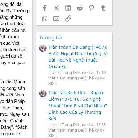
ơng đối dài
Facebook
X (Twitter)
LinkedIn
Reddit
Pinterest
Tumblr
với dãy Trường
chẳng những
WhatsApp
Email
Link
ần thiết dựa
 Nhân dân hai
kẻ thù xâm
Tương tác
 của Việt
Trận thành Đa Bang (1407):
 đầu trên bán
Bước Ngoặt Đau Thương và
người đó sẽ
Bài Học Về Nghệ Thuật
 huy mối quan
Quân Sự
Latest: Trang Dimple
Lúc 13:10
Việt Nam Trung Đại ( Thế kỷ X -
dân tộc. Quan
XIX )
ảng cộng sản
Trận Tập Kích Ung - Khâm -
iệt Việt Nam -
Liêm (1075-1076): Nghệ
hực dân Pháp
Thuật "Tiên Phát Chế Nhân"
ực dân Pháp,
Đỉnh Cao Của Lý Thường
 được. Ngay sau
Kiệt
 kiện “Chánh
Latest: Trang Dimple
Lúc 12:58
a Đảng”. “Sách
Việt Nam Trung Đại ( Thế kỷ X -
ần quốc tế
XIX )