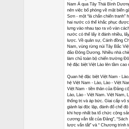
Nam Á qua Tây Thái Bình Dương 
nên việc bố phòng về mặt biển gặ
Sơn - một “lá chắn chiến tranh” 
hai nước có thể khắc phục được
lưng vào nhau tạo ra vô vàn cách
nước có thể lấy ít đánh nhiều, l
lược. Về quân sự, Cánh đồng C
Nam, vùng rừng núi Tây Bắc Việt
đảo Đông Dương. Nhiều nhà chiến
làm chủ toàn bộ chiến trường Đô
hệ đặc biệt Việt Lào lên tầm cao
Quan hệ đặc biệt Việt Nam - Lào, 
hệ Việt Nam - Lào, Lào - Việt N
Việt Nam - tiền thân của Đảng cộ
Lào, Lào - Việt Nam. Việt Nam, 
thống trị và áp bức. Giai cấp v
giành lại độc lập, đánh đổ chế đ
khi hợp nhất ba tổ chức cộng sả
cương vắn tắt của Đảng”, “Sách l
lược vắn tắt” và “ Chương trình 