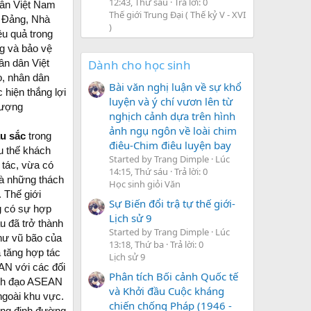
12:43, Thứ sáu
Trả lời: 0
dân Việt Nam
Thế giới Trung Đại ( Thế kỷ V - XVI
c Đảng, Nhà
)
ệu quả trong
ng và bảo vệ
ân dân Việt
Dành cho học sinh
, nhân dân
Bài văn nghị luận về sự khổ
 hiện thắng lợi
luyện và ý chí vươn lên từ
vượng
nghịch cảnh dựa trên hình
ảnh ngụ ngôn về loài chim
âu sắc
trong
điêu-Chim điêu luyện bay
xu thế khách
Started by Trang Dimple
Lúc
 tác, vừa có
14:15, Thứ sáu
Trả lời: 0
 là những thách
Học sinh giỏi Văn
 Thế giới
Sự Biến đổi trậ tự thế giới-
g có sự hợp
Lịch sử 9
u đã trở thành
Started by Trang Dimple
Lúc
như vũ bão của
13:18, Thứ ba
Trả lời: 0
 tăng hợp tác
Lịch sử 9
EAN với các đối
Phân tích Bối cảnh Quốc tế
lãnh đạo ASEAN
và Khởi đầu Cuộc kháng
 ngoài khu vực.
chiến chống Pháp (1946 -
ẳng định đường