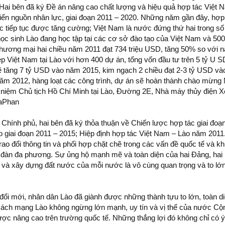
Hai bên đã ký Đề án nâng cao chất lượng và hiệu quả hợp tác Việt 
triển nguồn nhân lực, giai đoạn 2011 – 2020. Những năm gần đây, hợp 
c tiếp tục được tăng cường; Việt Nam là nước đứng thứ hai trong s
học sinh Lào đang học tập tại các cơ sở đào tạo của Việt Nam và 500
Thương mại hai chiều năm 2011 đạt 734 triệu USD, tăng 50% so với 
p Việt Nam tại Lào với hơn 400 dự án, tổng vốn đầu tư trên 5 tỷ U 
ẽ tăng 7 tỷ USD vào năm 2015, kim ngạch 2 chiều đạt 2-3 tỷ USD v
ăm 2012, hàng loạt các công trình, dự án sẽ hoàn thành chào mừng
u niệm Chủ tịch Hồ Chí Minh tại Lào, Đường 2E, Nhà máy thủy điện
uaPhan
n Chính phủ, hai bên đã ký thỏa thuận về Chiến lược hợp tác giai đoạ
o giai đoạn 2011 – 2015; Hiệp định hợp tác Việt Nam – Lào năm 2011
o đổi thông tin và phối hợp chặt chẽ trong các vấn đề quốc tế và kh
n đàn đa phương. Sự ủng hộ mạnh mẽ và toàn diện của hai Đảng, ha
 và xây dựng đất nước của mỗi nước là vô cùng quan trọng và to lớn
đổi mới, nhân dân Lào đã giành được những thành tựu to lớn, toàn di
a Cách mạng Lào không ngừng lớn mạnh, uy tín và vị thế của nước C
c nâng cao trên trường quốc tế. Những thắng lợi đó không chỉ có ý