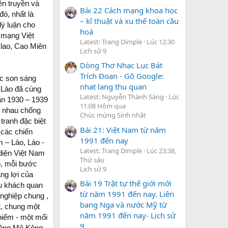
ên truyền và
Bài 22 Cách mạng khoa học
đó, nhất là
– kĩ thuật và xu thế toàn cầu
lý luận cho
hoá
 mạng Việt
Latest: Trang Dimple
Lúc 12:30
 lao, Cao Miên
Lịch sử 9
Dòng Thơ Nhạc Lục Bát
Trích Đoạn - Gõ Google:
ốc son sáng
nhat lang thu quan
n Lào đã cùng
Latest: Nguyễn Thành Sáng
Lúc
ạn 1930 – 1939
11:08 Hôm qua
p nhau chống
Chúc mừng Sinh nhật
tranh đặc biệt
Bài 21: Việt Nam từ năm
 các chiến
1991 đến nay
m – Lào, Lào -
Latest: Trang Dimple
Lúc 23:38,
 diện Việt Nam
Thứ sáu
đó, mỗi bước
Lịch sử 9
ng lợi của
Bài 19 Trật tự thế giới mới
ầu khách quan
từ năm 1991 đến nay. Liên
 nghiệp chung ,
bang Nga và nước Mỹ từ
t, chung một
năm 1991 đến nay- Lịch sử
hiếm - một mối
9
sông Mê Kông,