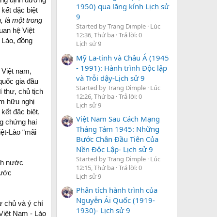
1950) qua lăng kính Lịch sử
kết đặc biệt
9
n, là một trong
Started by Trang Dimple
Lúc
uan hệ Việt
12:36, Thứ ba
Trả lời: 0
 Lào, đồng
Lịch sử 9
Mỹ La-tinh và Châu Á (1945
- 1991): Hành trình Độc lập
 Việt nam,
và Trỗi dậy-Lịch sử 9
quốc gia đầu
Started by Trang Dimple
Lúc
 thư, chủ tịch
12:26, Thứ ba
Trả lời: 0
m hữu nghị
Lịch sử 9
kết đặc biệt,
Việt Nam Sau Cách Mạng
ng chứng hai
Tháng Tám 1945: Những
iệt-Lào “mãi
Bước Chân Đầu Tiên Của
Nền Độc Lập- Lịch sử 9
Started by Trang Dimple
Lúc
ch nước
12:15, Thứ ba
Trả lời: 0
nước
Lịch sử 9
Phân tích hành trình của
Nguyễn Ái Quốc (1919-
ự chủ và ý chí
1930)- Lịch sử 9
 Việt Nam - Lào