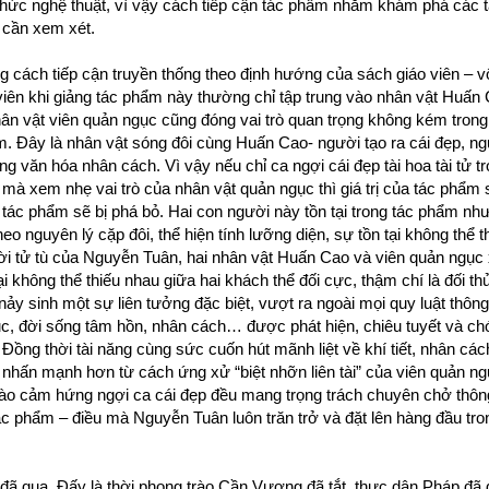
 thức nghệ thuật, vì vậy cách tiếp cận tác phẩm nhằm khám phá các 
 cần xem xét.
 cách tiếp cận truyền thống theo định hướng của sách giáo viên –
o viên khi giảng tác phẩm này thường chỉ tập trung vào nhân vật Huấn
n vật viên quản ngục cũng đóng vai trò quan trọng không kém trong
. Đây là nhân vật sóng đôi cùng Huấn Cao- người tạo ra cái đẹp, ngư
ng văn hóa nhân cách. Vì vậy nếu chỉ ca ngợi cái đẹp tài hoa tài tử t
 mà xem nhẹ vai trò của nhân vật quản ngục thì giá trị của tác phẩm
 tác phẩm sẽ bị phá bỏ. Hai con người này tồn tại trong tác phẩm n
heo nguyên lý cặp đôi, thể hiện tính lưỡng diện, sự tồn tại không thể 
ời tử tù của Nguyễn Tuân, hai nhân vật Huấn Cao và viên quản ngục 
i không thể thiếu nhau giữa hai khách thể đối cực, thậm chí là đối th
nảy sinh một sự liên tưởng đặc biệt, vượt ra ngoài mọi quy luật thôn
gục, đời sống tâm hồn, nhân cách… được phát hiện, chiêu tuyết và c
Đồng thời tài năng cùng sức cuốn hút mãnh liệt về khí tiết, nhân cá
 nhấn mạnh hơn từ cách ứng xử “biệt nhỡn liên tài” của viên quản ng
vào cảm hứng ngợi ca cái đẹp đều mang trọng trách chuyên chở thôn
c phẩm – điều mà Nguyễn Tuân luôn trăn trở và đặt lên hàng đầu tr
 đã qua. Đấy là thời phong trào Cần Vương đã tắt, thực dân Pháp đã