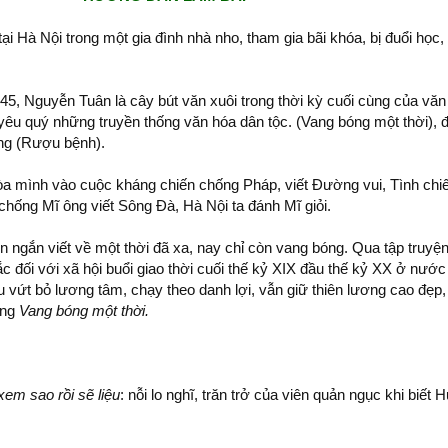
ại Hà Nội trong một gia đình nhà nho, tham gia bãi khóa, bị đuổi học
, Nguyễn Tuân là cây bút văn xuôi trong thời kỳ cuối cùng của văn
yêu quý những truyền thống văn hóa dân tộc. (Vang bóng một thời), đ
ọng (Rượu bệnh).
 mình vào cuộc kháng chiến chống Pháp, viết Đường vui, Tình chiế
 chống Mĩ ông viết Sông Đà, Hà Nội ta đánh Mĩ giỏi.
 ngắn viết về một thời đã xa, nay chỉ còn vang bóng. Qua tập truyệ
c đối với xã hội buổi giao thời cuối thế kỷ XIX đầu thế kỷ XX ở nước
 vứt bỏ lương tâm, chạy theo danh lợi, vẫn giữ thiên lương cao đẹp
ong
Vang bóng một thời.
xem sao rồi sẽ liệu
: nỗi lo nghĩ, trăn trở của viên quản ngục khi biết 