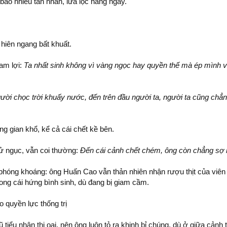
bao nhiêu tàn nhẫn, lừa lọc hàng ngày.
 hiên ngang bất khuất.
am lợi:
Ta nhất sinh không vì vàng ngọc hay quyền thế mà ép mình vi
ời chọc trời khuấy nước, đến trên đầu người ta, người ta cũng chẳng
ng gian khổ, kể cả cái chết kề bên.
 tử ngục, vẫn coi thường:
Đến cái cảnh chết chém, ông còn chẳng sợ 
 phóng khoáng: ông Huấn Cao vẫn thản nhiên nhận rượu thịt của viên
rong cái hứng bình sinh, dù đang bị giam cầm.
o quyền lực thống trị
 tiểu nhân thị oai, nên ông luôn tỏ ra khinh bỉ chúng, dù ở giữa cảnh 