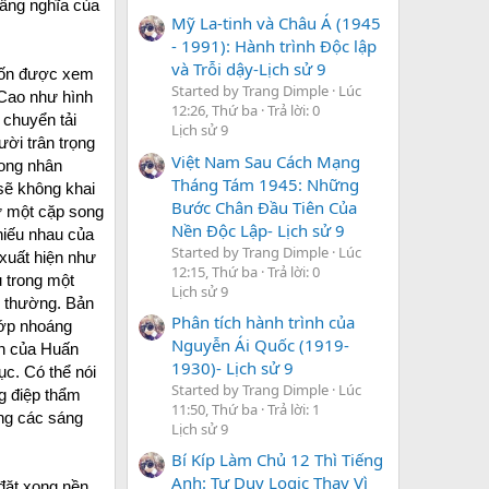
tầng nghĩa của
Mỹ La-tinh và Châu Á (1945
- 1991): Hành trình Độc lập
và Trỗi dậy-Lịch sử 9
 vốn được xem
Started by Trang Dimple
Lúc
 Cao như hình
12:26, Thứ ba
Trả lời: 0
 chuyển tải
Lịch sử 9
ời trân trọng
Việt Nam Sau Cách Mạng
rong nhân
Tháng Tám 1945: Những
 sẽ không khai
Bước Chân Đầu Tiên Của
hư một cặp song
Nền Độc Lập- Lịch sử 9
thiếu nhau của
Started by Trang Dimple
Lúc
xuất hiện như
12:15, Thứ ba
Trả lời: 0
ủ trong một
Lịch sử 9
g thường. Bản
Phân tích hành trình của
hớp nhoáng
Nguyễn Ái Quốc (1919-
ch của Huấn
1930)- Lịch sử 9
ục. Có thể nói
Started by Trang Dimple
Lúc
g điệp thẩm
11:50, Thứ ba
Trả lời: 1
ong các sáng
Lịch sử 9
Bí Kíp Làm Chủ 12 Thì Tiếng
Anh: Tư Duy Logic Thay Vì
 đặt xong nền