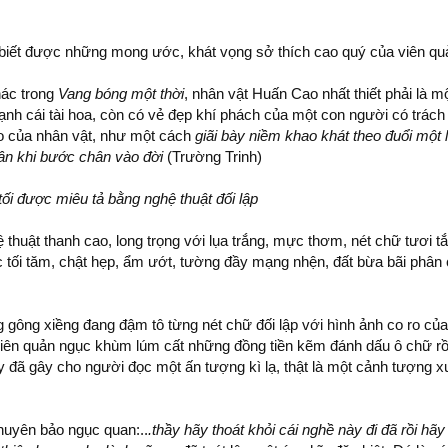
biết được những mong ước, khát vọng sở thích cao quý của viên qu
hác trong
Vang bóng một thời
, nhân vật Huấn Cao nhất thiết phải là m
nh cái tài hoa, còn có vẻ đẹp khí phách của một con người có trách
áo của nhân vật, như một cách
giãi bày niềm khao khát theo đuổi một 
ân khi bước chân vào đời
(Trường Trinh)
ối được miêu tả bằng nghệ thuật đối lập
 thuật thanh cao, long trọng với lụa trắng, mực thơm, nét chữ tươi tắ
 tối tăm, chật hẹp, ẩm ướt, tường đầy mạng nhện, đất bừa bãi phân 
 gông xiềng đang đậm tô từng nét chữ đối lập với hình ảnh co ro của 
iên quản ngục khùm lúm cất những đồng tiền kẽm đánh dấu ô chữ rồi
ày đã gây cho người đọc một ấn tượng kì lạ, thật là một cảnh tượng 
huyên bảo ngục quan:..
.thầy hãy thoát khỏi cái nghề này đi đã rồi hãy