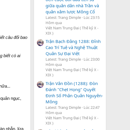
giữa quân dân nhà Trần và
quân xâm lược Mông Cổ
Latest: Trang Dimple
Lúc 23:15
Hôm qua
Việt Nam Trung Đại ( Thế kỷ X -
XIX )
ết câu đối bao
Trận Bạch Đằng 1288: Đỉnh
Cao Trí Tuệ và Nghệ Thuật
Quân Sự Đại Việt
 biết có ai
Latest: Trang Dimple
Lúc 23:00
Hôm qua
Việt Nam Trung Đại ( Thế kỷ X -
XIX )
Trận Vân Đồn (1288): Đòn
nữa...
Đánh "Chẹt Họng" Quyết
Định Số Phận Quân Nguyên-
 quản ngục,
Mông
Latest: Trang Dimple
Lúc 22:47
Hôm qua
Việt Nam Trung Đại ( Thế kỷ X -
XIX )
tàn nhẫn, lừa