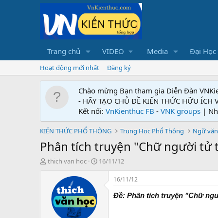
Trang chủ
VIDEO
Media
Đại Học
Hoạt động mới nhất
Đăng ký
Chào mừng Bạn tham gia Diễn Đàn VNKi
- HÃY TẠO CHỦ ĐỀ KIẾN THỨC HỮU ÍCH
Kết nối:
VnKienthuc FB
-
VNK groups
| Nh
KIẾN THỨC PHỔ THÔNG
Trung Học Phổ Thông
Ngữ văn
Phân tích truyện "Chữ người tử
T
N
thich van hoc
16/11/12
h
g
r
à
16/11/12
e
y
a
g
Đề: Phân tích truyện "Chữ ng
d
ử
s
i