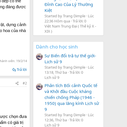
i đẹp có thể
Đỉnh Cao Của Lý Thường
xứng đáng được
Kiệt
Started by Trang Dimple
Lúc
22:36 Hôm qua
Trả lời: 0
 vật, dựng cảnh
Việt Nam Trung Đại ( Thế kỷ X -
ào hoa của nhà
XIX )
Dành cho học sinh
Sự Biến đổi trậ tự thế giới-
Lịch sử 9
 hành viên:
19/2/14
Started by Trang Dimple
Lúc
Trả lời
13:18, Thứ ba
Trả lời: 0
Lịch sử 9
#2
Phân tích Bối cảnh Quốc tế
và Khởi đầu Cuộc kháng
chiến chống Pháp (1946 -
1950) qua lăng kính Lịch sử
9
Started by Trang Dimple
Lúc
 được chọn đưa
12:36, Thứ ba
Trả lời: 0
m có giá trị
Lịch sử 9