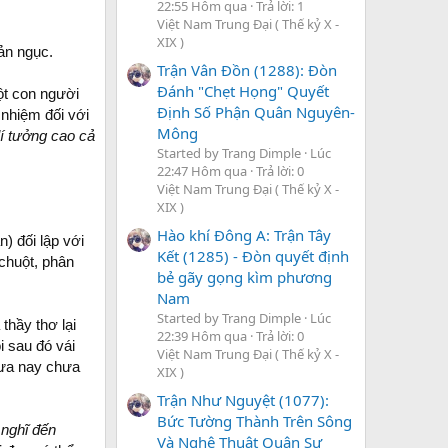
22:55 Hôm qua
Trả lời: 1
Việt Nam Trung Đại ( Thế kỷ X -
XIX )
ản ngục.
Trận Vân Đồn (1288): Đòn
Đánh "Chẹt Họng" Quyết
ột con người
Định Số Phận Quân Nguyên-
 nhiệm đối với
Mông
lí tưởng cao cả
Started by Trang Dimple
Lúc
22:47 Hôm qua
Trả lời: 0
Việt Nam Trung Đại ( Thế kỷ X -
XIX )
Hào khí Đông A: Trận Tây
n) đối lập với
Kết (1285) - Đòn quyết định
chuột, phân
bẻ gãy gọng kìm phương
Nam
Started by Trang Dimple
Lúc
thầy thơ lại
22:39 Hôm qua
Trả lời: 0
 sau đó vái
Việt Nam Trung Đại ( Thế kỷ X -
xưa nay chưa
XIX )
Trận Như Nguyệt (1077):
Bức Tường Thành Trên Sông
 nghĩ đến
Và Nghệ Thuật Quân Sự