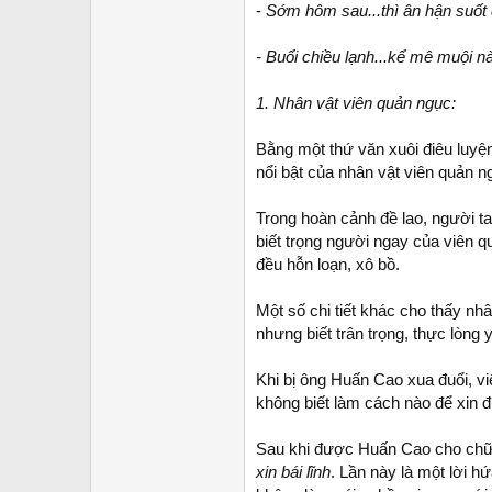
-
Sớm hôm sau...thì ân hận suốt 
- Buổi chiều lạnh...kể mê muội này
1. Nhân vật viên quản ngục:
Bằng một thứ văn xuôi điêu luyệ
nổi bật của nhân vật viên quản n
Trong hoàn cảnh đề lao, người ta
biết trọng người ngay của viên 
đều hỗn loạn, xô bồ.
Một số chi tiết khác cho thấy nh
nhưng biết trân trọng, thực lòng y
Khi bị ông Huấn Cao xua đuổi, viê
không biết làm cách nào để xin 
Sau khi được Huấn Cao cho chữ 
xin bái lĩnh
. Lần này là một lời 