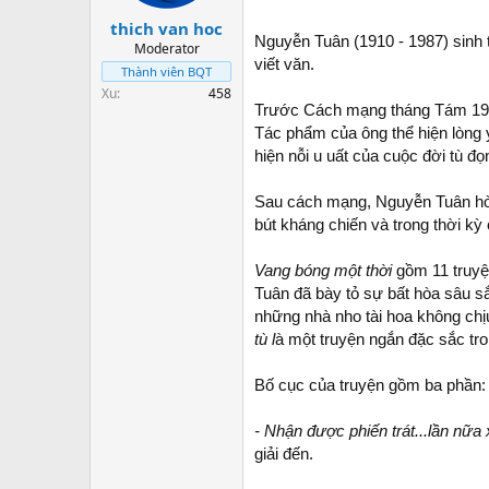
t
thich van hoc
a
Nguyễn Tuân (1910 - 1987) sinh t
r
Moderator
viết văn.
t
Thành viên BQT
e
Xu
458
r
Trước Cách mạng tháng Tám 1945
Tác phẩm của ông thể hiện lòng 
hiện nỗi u uất của cuộc đời tù đ
Sau cách mạng, Nguyễn Tuân hòa
bút kháng chiến và trong thời kỳ
Vang bóng một thời
gồm 11 truyện
Tuân đã bày tỏ sự bất hòa sâu sắ
những nhà nho tài hoa không chịu
tù l
à một truyện ngắn đặc sắc tr
Bố cục của truyện gồm ba phần:
- Nhận được phiến trát...lần nữa 
giải đến.