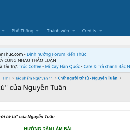
Phổ Thông
Thành viên
Credits
enThuc.com -
Định hướng Forum
Kiến Thức
 VÀ CÙNG NHAU THẢO LUẬN
à Tài Trợ:
Trúc Coffee
-
Mì Cay Hàn Quốc
-
Cafe & Trà chanh Bắc 
 THPT
Tác phẩm Ngữ văn 11
Chữ người tử tù - Nguyễn Tuân
 tù" của Nguyễn Tuân
ười tử tù" của Nguyễn Tuân
HƯỚNG DẪN LÀM BÀI