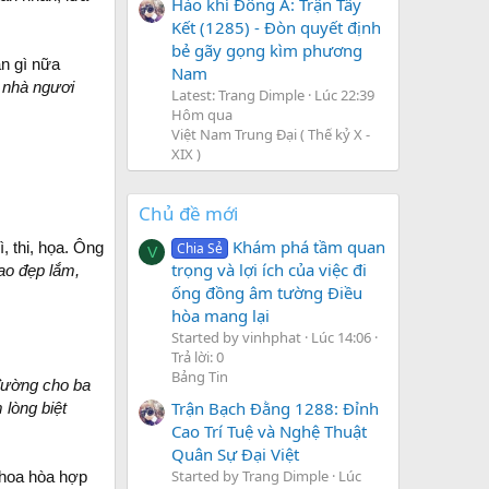
Hào khí Đông A: Trận Tây
Kết (1285) - Đòn quyết định
bẻ gãy gọng kìm phương
ần gì nữa
Nam
 nhà ngươi
Latest: Trang Dimple
Lúc 22:39
Hôm qua
Việt Nam Trung Đại ( Thế kỷ X -
XIX )
Chủ đề mới
Khám phá tầm quan
, thi, họa. Ông
Chia Sẻ
V
trọng và lợi ích của việc đi
Cao đẹp lắm,
ống đồng âm tường Điều
hòa mang lại
Started by vinhphat
Lúc 14:06
Trả lời: 0
Bảng Tin
 đường cho ba
Trận Bạch Đằng 1288: Đỉnh
 lòng biệt
Cao Trí Tuệ và Nghệ Thuật
Quân Sự Đại Việt
Started by Trang Dimple
Lúc
 hoa hòa hợp