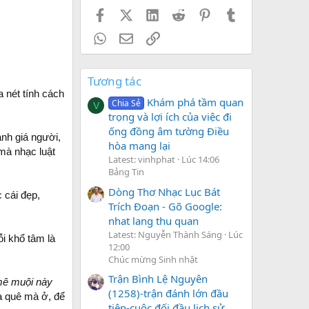
Facebook
X (Twitter)
LinkedIn
Reddit
Pinterest
Tumblr
WhatsApp
Email
Link
Tương tác
 nét tính cách
Khám phá tầm quan
Chia Sẻ
V
trọng và lợi ích của việc đi
ống đồng âm tường Điều
ánh giá người,
hòa mang lại
mà nhạc luật
Latest: vinhphat
Lúc 14:06
Bảng Tin
Dòng Thơ Nhạc Lục Bát
 cái đẹp,
Trích Đoạn - Gõ Google:
nhat lang thu quan
Latest: Nguyễn Thành Sáng
Lúc
ỗi khổ tâm là
12:00
Chúc mừng Sinh nhật
Trận Bình Lệ Nguyên
ê muội này
(1258)-trận đánh lớn đầu
hà quê mà ở, để
tiên-cuộc đối đầu lịch sử