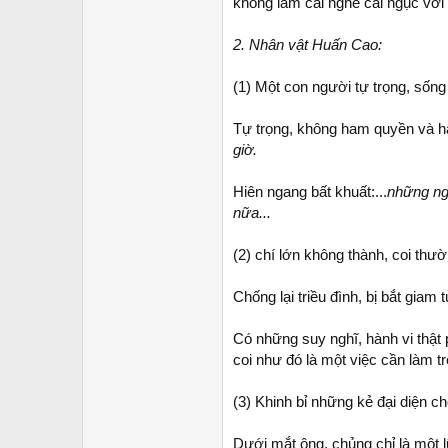
không làm cái nghề cai ngục với 
2. Nhân vật Huấn Cao:
(1) Một con người tự trọng, sống
Tự trọng, không ham quyền và h
giờ.
Hiên ngang bất khuất:...
những ngư
nữa...
(2) chí lớn không thành, coi thườ
Chống lại triều đình, bị bắt giam
Có những suy nghĩ, hành vi thật
coi như đó là một việc cần làm t
(3) Khinh bỉ những kẻ đại diện ch
Dưới mắt ông, chủng chỉ là một lũ