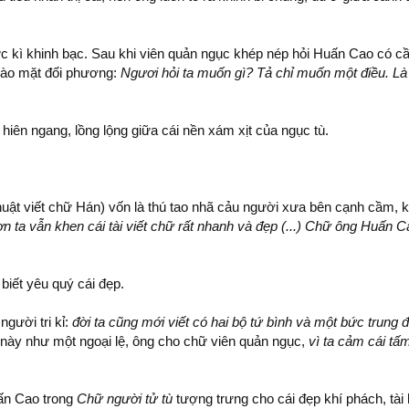
c kì khinh bạc. Sau khi viên quản ngục khép nép hỏi Huấn Cao có c
 vào mặt đối phương:
Ngươi hỏi ta muốn gì? Tả chỉ muốn một điều. Là
 hiên ngang, lồng lộng giữa cái nền xám xịt của ngục tù.
uật viết chữ Hán) vốn là thú tao nhã cảu người xưa bên cạnh cầm, kì
n ta vẫn khen cái tài viết chữ rất nhanh và đẹp (...) Chữ ông Huấn 
biết yêu quý cái đẹp.
người tri kỉ:
đời ta cũng mới viết có hai bộ tứ bình và một bức trung
n này như một ngoại lệ, ông cho chữ viên quản ngục,
vì ta cảm cái tấm
uấn Cao trong
Chữ người tử tù
tượng trưng cho cái đẹp khí phách, tài