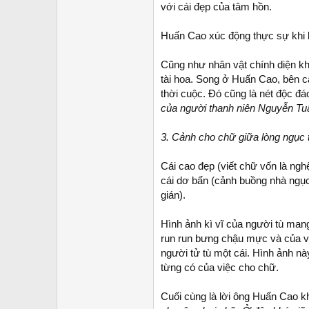
với cái đẹp của tâm hồn.
Huấn Cao xúc động thực sự khi 
Cũng như nhân vật chính diện k
tài hoa. Song ở Huấn Cao, bên cạ
thời cuộc. Đó cũng là nét độc đ
của người thanh niên Nguyễn Tu
3. Cảnh cho chữ giữa lòng ngục t
Cái cao đẹp (viết chữ vốn là nghệ
cái dơ bẩn (cảnh buồng nhà ngục
gián).
Hình ảnh kì vĩ của người tù mang
run run bưng chậu mực và của v
người tử tù một cái. Hình ảnh n
từng có của việc cho chữ.
Cuối cùng là lời ông Huấn Cao k