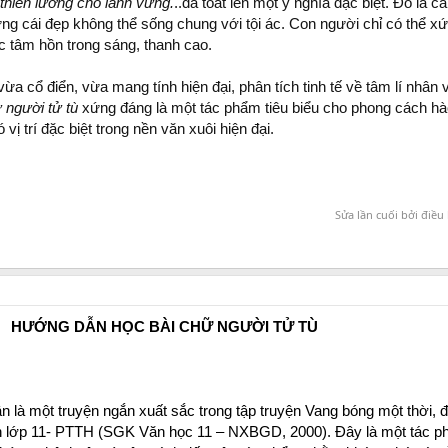
thiên lương cho lành vững.
..đã toát lên một ý nghĩa đặc biệt. Đó là cá
nhưng cái đẹp không thể sống chung với tội ác. Con người chỉ có thể 
c tâm hồn trong sáng, thanh cao.
ừa cổ điển, vừa mang tính hiện đại, phân tích tinh tế về tâm lí nhân
 người tử tù
xứng đáng là một tác phẩm tiêu biểu cho phong cách h
ị trí đặc biệt trong nền văn xuôi hiện đại.
Sửa lần cuối bởi điều
HƯỚNG DẪN HỌC BÀI CHỮ NGƯỜI TỬ TÙ
 là một truyện ngắn xuất sắc trong tập truyện Vang bóng một thời,
h lớp 11- PTTH (SGK Văn học 11 – NXBGD, 2000). Đây là một tác phẩ