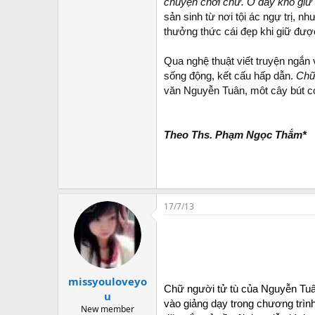
chuyện chơi chữ. Ở đây khó giữ 
sản sinh từ nơi tội ác ngự trị, 
thưởng thức cái đẹp khi giữ đượ
Qua nghệ thuật viết truyện ngắn v
sống động, kết cấu hấp dẫn.
Chữ
văn Nguyễn Tuân, môt cây bút có v
Theo Ths. Phạm Ngọc Thắm*
17/7/13
missyouloveyo
Chữ người tử tù của Nguyễn Tuân
u
vào giảng dạy trong chương trìn
New member