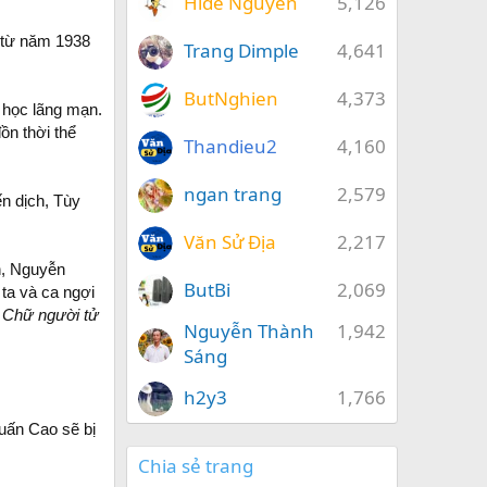
Hide Nguyễn
5,126
, từ năm 1938
Trang Dimple
4,641
ButNghien
4,373
 học lãng mạn.
ồn thời thể
Thandieu2
4,160
ngan trang
2,579
n dịch, Tùy
Văn Sử Địa
2,217
n, Nguyễn
ButBi
2,069
 ta và ca ngợi
,
Chữ người tử
Nguyễn Thành
1,942
Sáng
h2y3
1,766
Huấn Cao sẽ bị
Chia sẻ trang