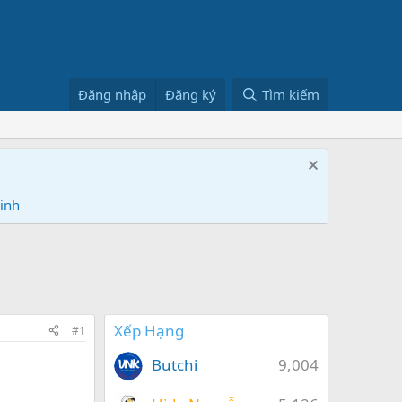
Đăng nhập
Đăng ký
Tìm kiếm
Ninh
Xếp Hạng
#1
Butchi
9,004