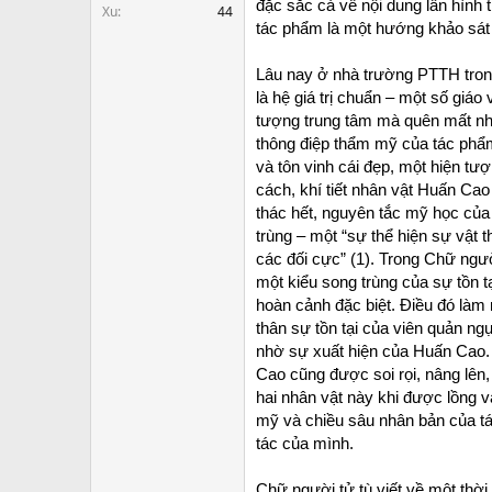
đặc sắc cả về nội dung lẫn hình
Xu
44
tác phẩm là một hướng khảo sát
Lâu nay ở nhà trường PTTH trong
là hệ giá trị chuẩn – một số giá
tượng trung tâm mà quên mất nhâ
thông điệp thẩm mỹ của tác phẩm
và tôn vinh cái đẹp, một hiện tượ
cách, khí tiết nhân vật Huấn Cao
thác hết, nguyên tắc mỹ học của
trùng – một “sự thể hiện sự vật t
các đối cực” (1). Trong Chữ ngư
một kiểu song trùng của sự tồn tạ
hoàn cảnh đặc biệt. Điều đó làm 
thân sự tồn tại của viên quản n
nhờ sự xuất hiện của Huấn Cao. 
Cao cũng được soi rọi, nâng lên,
hai nhân vật này khi được lồng 
mỹ và chiều sâu nhân bản của tá
tác của mình.
Chữ người tử tù viết về một thời