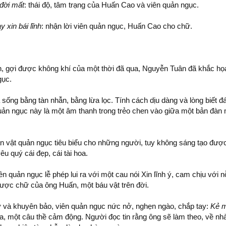
đời mất
: thái độ, tâm trạng của Huấn Cao và viên quản ngục.
 xin bái lĩnh
: nhận lời viên quản ngục, Huấn Cao cho chữ.
n, gợi được không khí của một thời đã qua, Nguyễn Tuân đã khắc họa
gục.
 sống bằng tàn nhẫn, bằng lừa lọc. Tính cách dịu dàng và lòng biết đ
quản ngục này là một âm thanh trong trẻo chen vào giữa một bản đàn 
ân vật quản ngục tiêu biểu cho những người, tuy không sáng tạo được
êu quý cái đẹp, cái tài hoa.
n quản ngục lễ phép lui ra với một cau nói Xin lĩnh ý, cam chịu với n
được chữ của ông Huấn, một báu vật trên đời.
và khuyên bảo, viên quản ngục nức nở, nghẹn ngào, chắp tay:
Kẻ m
hứa, một câu thề cảm động. Người đọc tin rằng ông sẽ làm theo, về n