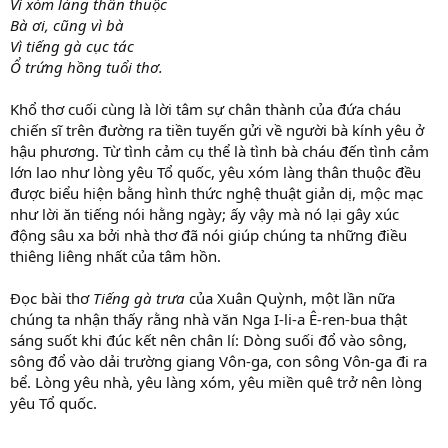
Vì xóm làng thân thuộc
Bà ơi, cũng vì bà
Vì tiếng gà cục tác
Ổ trứng hồng tuổi thơ.
Khổ thơ cuối cùng là lời tâm sự chân thành của đứa cháu
chiến sĩ trên đường ra tiền tuyến gửi về người bà kính yêu ở
hậu phương. Từ tình cảm cụ thể là tình bà cháu đến tình cảm
lớn lao như lòng yêu Tổ quốc, yêu xóm làng thân thuộc đều
được biểu hiện bằng hình thức nghệ thuật giản dị, mộc mạc
như lời ăn tiếng nói hằng ngày; ấy vậy mà nó lại gây xúc
động sâu xa bởi nhà thơ đã nói giúp chúng ta những điều
thiêng liêng nhất của tâm hồn.
Đọc bài thơ
Tiếng gà trưa
của Xuân Quỳnh, một lần nữa
chúng ta nhận thấy rằng nhà văn Nga I-li-a Ê-ren-bua thật
sáng suốt khi đúc kết nên chân lí: Dòng suối đổ vào sông,
sông đổ vào dải trường giang Vôn-ga, con sông Vôn-ga đi ra
bể. Lòng yêu nhà, yêu làng xóm, yêu miền quê trở nên lòng
yêu Tổ quốc.