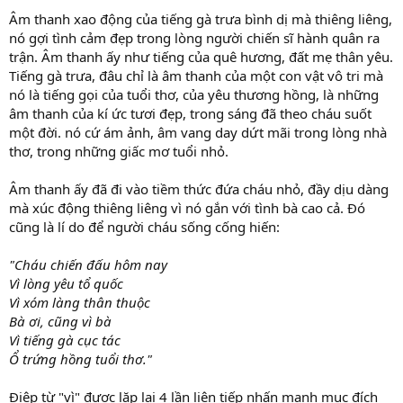
Âm thanh xao động của tiếng gà trưa bình dị mà thiêng liêng,
nó gợi tình cảm đẹp trong lòng người chiến sĩ hành quân ra
trận. Âm thanh ấy như tiếng của quê hương, đất mẹ thân yêu.
Tiếng gà trưa, đâu chỉ là âm thanh của một con vật vô tri mà
nó là tiếng gọi của tuổi thơ, của yêu thương hồng, là những
âm thanh của kí ức tươi đẹp, trong sáng đã theo cháu suốt
một đời. nó cứ ám ảnh, âm vang day dứt mãi trong lòng nhà
thơ, trong những giấc mơ tuổi nhỏ.
Âm thanh ấy đã đi vào tiềm thức đứa cháu nhỏ, đầy dịu dàng
mà xúc động thiêng liêng vì nó gắn với tình bà cao cả. Đó
cũng là lí do để người cháu sống cống hiến:
"Cháu chiến đấu hôm nay
Vì lòng yêu tổ quốc
Vì xóm làng thân thuộc
Bà ơi, cũng vì bà
Vì tiếng gà cục tác
Ổ trứng hồng tuổi thơ."
Điệp từ "vì" được lặp lại 4 lần liên tiếp nhấn mạnh mục đích