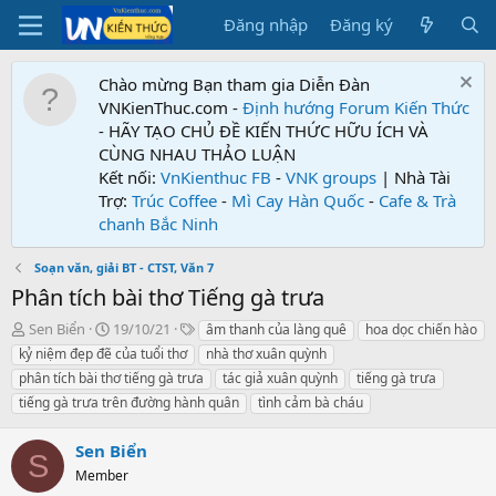
Đăng nhập
Đăng ký
Chào mừng Bạn tham gia Diễn Đàn
VNKienThuc.com -
Định hướng Forum
Kiến Thức
- HÃY TẠO CHỦ ĐỀ KIẾN THỨC HỮU ÍCH VÀ
CÙNG NHAU THẢO LUẬN
Kết nối:
VnKienthuc FB
-
VNK groups
| Nhà Tài
Trợ:
Trúc Coffee
-
Mì Cay Hàn Quốc
-
Cafe & Trà
chanh Bắc Ninh
Soạn văn, giải BT - CTST, Văn 7
Phân tích bài thơ Tiếng gà trưa
T
N
T
Sen Biển
19/10/21
âm thanh của làng quê
hoa dọc chiến hào
h
g
ừ
kỷ niệm đẹp đẽ của tuổi thơ
nhà thơ xuân quỳnh
r
à
k
phân tích bài thơ tiếng gà trưa
tác giả xuân quỳnh
tiếng gà trưa
e
y
h
tiếng gà trưa trên đường hành quân
tình cảm bà cháu
a
g
ó
d
ử
a
s
i
Sen Biển
S
t
Member
a