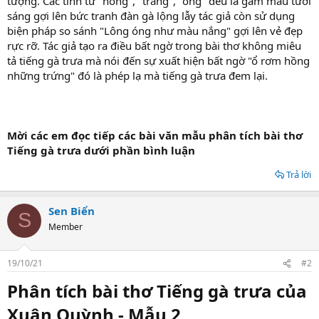
tượng. Các tính từ "hồng", "trắng", "óng" đều là gam màu tươi
sáng gợi lên bức tranh đàn gà lộng lẫy tác giả còn sử dụng
biện pháp so sánh "Lông óng như màu nắng" gợi lên vẻ đẹp
rực rỡ. Tác giả tạo ra điều bất ngờ trong bài thơ không miêu
tả tiếng gà trưa mà nói đến sự xuất hiện bất ngờ "ổ rơm hồng
những trứng" đó là phép lạ mà tiếng gà trưa đem lại.
Mời các em đọc tiếp các bài văn mẫu phân tích bài thơ
Tiếng gà trưa dưới phần bình luận
Trả lời
Sen Biển
S
Member
19/10/21
#2
Phân tích bài thơ Tiếng gà trưa của
Xuân Quỳnh - Mẫu 2​