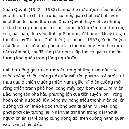
Xuân Quỳnh (1942 – 1988) là nhà thơ nữ được nhiều người
yêu thích. Thơ chị trẻ trung, sôi nổi, giàu chất trữ tình, vốn
xuất thân từ nông thôn nên Xuân Quỳnh hay viết về những
đề tài bình dị, gần gũi của cuộc sống đời thường như tình mẹ
con, bà cháu, tình yêu, tình quê hương, đất nước. Ngay từ tập
thơ đầu tay Tơ tằm – Chồi biếc (in chung – 1963), Xuân Quỳnh
gây được sự chú ý bởi phong cách thơ mới mẻ. Hơn hai mươi
năm cầm bút, chị đã sáng tác nhiều tập thơ có giá trị, tạo ấn
tượng khó quên trong lòng người đọc.
Bài thơ Tiếng gà trưa được viết trong những năm đầu của
cuộc kháng chiến chống đế quốc Mĩ trên phạm vi cả nước. Bị
thua đau ở chiến trường miền Nam, giặc Mĩ điên cuồng mở
rộng chiến tranh phá hoại bằng máy bay, bom đạn... ra miền
Bắc, hòng tàn phá hậu phương lớn của tiền tuyến lớn. Trong
hoàn cảnh nước sôi lửa bỏng ấy, hàng triệu thanh niên đã lên
đường với khí thế xẻ dọc Trường Sơn đi đánh Mĩ, Mà lòng
phơi phới dậy tương lai. Nhân vật trữ tình trong bài thơ là
người chiến sĩ trẻ đang cùng đồng đội trên đường hành quân
vào Nam chiến đấu.