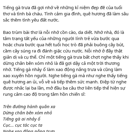
Tiếng gà trưa đã gợi nhớ về những kỉ niệm đẹp đẽ của tuổi
thơ và tình bà cháu. Tình cảm gia đình, quê hương đã làm sâu
sắc thêm tình yêu đất nước.
Bao trùm bài thơ là nỗi nhớ cồn cào, da diết. Nhớ nhà, đó là
tâm trạng tất yếu của những người lính trẻ vừa bước qua
hoặc chưa bước qua hết tuổi học trò đã phải buông cây bút,
cầm cây súng ra đi đánh giặc cứu nước. Nỗi nhớ ở đây thật
giản dị và cụ thể. Chỉ một tiếng gà trưa bất chợt nghe thấy khi
dừng chân bên xóm nhỏ là đã gợi dậy cả một trời thương
nhớ. Tiếng gà nhảy ổ làm xao động nắng trưa và cũng làm
xao xuyến hồn người. Nghe tiếng gà mà như nghe thấy tiếng
quê hương an ủi, vỗ về và tiếp thêm sức mạnh. Điệp từ nghe
được nhắc lại ba lần, mở đầu ba câu thơ liên tiếp thể hiện sự
rung cảm cao độ trong tâm hồn chiến sĩ:
Trên đường hành quân xa
Dừng chân bên xóm nhỏ
Tiếng gà ai nhảy ổ
Cục... cục tác cục ta
Nghe xao động nắng trưa