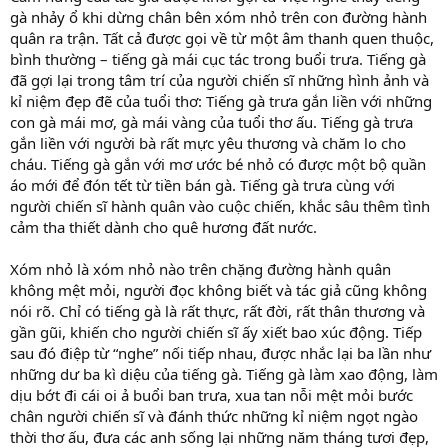
gà nhảy ổ khi dừng chân bên xóm nhỏ trên con đường hành
quân ra trận. Tất cả được gọi về từ một âm thanh quen thuộc,
bình thường – tiếng gà mái cục tác trong buổi trưa. Tiếng gà
đã gợi lại trong tâm trí của người chiến sĩ những hình ảnh và
kỉ niệm đẹp đẽ của tuổi thơ: Tiếng gà trưa gắn liền với những
con gà mái mơ, gà mái vàng của tuổi thơ ấu. Tiếng gà trưa
gắn liền với người bà rất mực yêu thương và chăm lo cho
cháu. Tiếng gà gắn với mơ ước bé nhỏ có được một bộ quần
áo mới để đón tết từ tiền bán gà. Tiếng gà trưa cùng với
người chiến sĩ hành quân vào cuộc chiến, khắc sâu thêm tình
cảm tha thiết dành cho quê hương đất nước.
Xóm nhỏ là xóm nhỏ nào trên chặng đường hành quân
không mệt mỏi, người đọc không biết và tác giả cũng không
nói rõ. Chỉ có tiếng gà là rất thực, rất đời, rất thân thương và
gần gũi, khiến cho người chiến sĩ ấy xiết bao xúc động. Tiếp
sau đó điệp từ “nghe” nối tiếp nhau, được nhắc lại ba lần như
những dư ba kì diệu của tiếng gà. Tiếng gà làm xao động, làm
dịu bớt đi cái oi ả buổi ban trưa, xua tan nỗi mệt mỏi bước
chân người chiến sĩ và đánh thức những kỉ niệm ngọt ngào
thời thơ ấu, đưa các anh sống lại những năm tháng tươi đẹp,