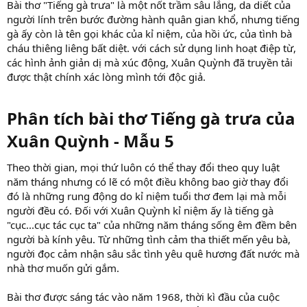
Bài thơ "Tiếng gà trưa" là một nốt trầm sâu lắng, da diết của
người lính trên bước đường hành quân gian khổ, nhưng tiếng
gà ấy còn là tên gọi khác của kỉ niệm, của hồi ức, của tình bà
cháu thiêng liêng bất diệt. với cách sử dụng linh hoạt điệp từ,
các hình ảnh giản dị mà xúc động, Xuân Quỳnh đã truyền tải
được thật chính xác lòng mình tới độc giả.
Phân tích bài thơ Tiếng gà trưa của
Xuân Quỳnh - Mẫu 5​
Theo thời gian, mọi thứ luôn có thể thay đổi theo quy luật
năm tháng nhưng có lẽ có một điều không bao giờ thay đổi
đó là những rung động do kỉ niệm tuổi thơ đem lại mà mỗi
người đều có. Đối với Xuân Quỳnh kỉ niệm ấy là tiếng gà
"cục...cục tác cục ta" của những năm tháng sống êm đềm bên
người bà kính yêu. Từ những tình cảm tha thiết mến yêu bà,
người đọc cảm nhận sâu sắc tình yêu quê hương đất nước mà
nhà thơ muốn gửi gắm.
Bài thơ được sáng tác vào năm 1968, thời kì đầu của cuộc