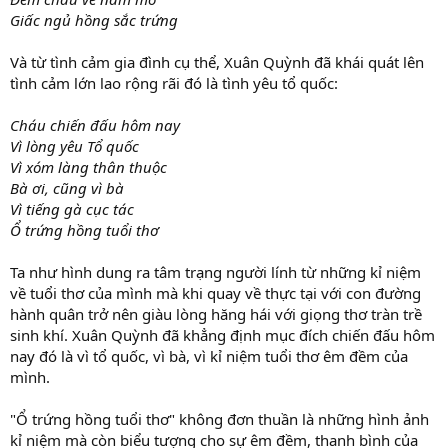
Giấc ngủ hồng sắc trứng
Và từ tình cảm gia đình cụ thể, Xuân Quỳnh đã khái quát lên
tình cảm lớn lao rộng rãi đó là tình yêu tổ quốc:
Cháu chiến đấu hôm nay
Vì lòng yêu Tổ quốc
Vì xóm làng thân thuộc
Bà ơi, cũng vì bà
Vì tiếng gà cục tác
Ổ trứng hồng tuổi thơ
Ta như hình dung ra tâm trạng người lính từ những kỉ niệm
về tuổi thơ của mình mà khi quay về thực tại với con đường
hành quân trở nên giàu lòng hăng hái với giọng thơ tràn trề
sinh khí. Xuân Quỳnh đã khẳng định mục đích chiến đấu hôm
nay đó là vì tổ quốc, vì bà, vì kỉ niệm tuổi thơ êm đềm của
mình.
"Ổ trứng hồng tuổi thơ" không đơn thuần là những hình ảnh
kỉ niệm mà còn biểu tượng cho sự êm đềm, thanh bình của