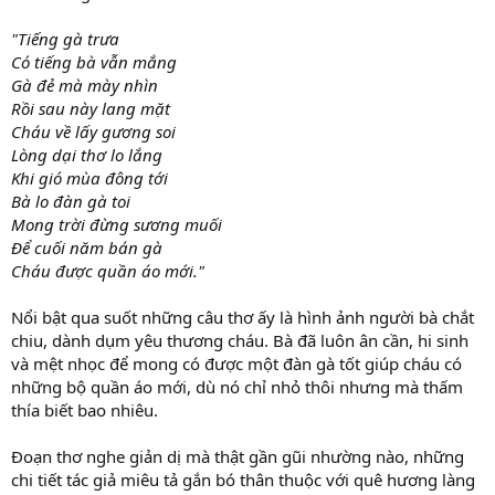
"Tiếng gà trưa
Có tiếng bà vẫn mắng
Gà đẻ mà mày nhìn
Rồi sau này lang mặt
Cháu về lấy gương soi
Lòng dại thơ lo lắng
Khi gió mùa đông tới
Bà lo đàn gà toi
Mong trời đừng sương muối
Để cuối năm bán gà
Cháu được quần áo mới."
Nổi bật qua suốt những câu thơ ấy là hình ảnh người bà chắt
chiu, dành dụm yêu thương cháu. Bà đã luôn ân cần, hi sinh
và mệt nhọc để mong có được một đàn gà tốt giúp cháu có
những bộ quần áo mới, dù nó chỉ nhỏ thôi nhưng mà thấm
thía biết bao nhiêu.
Đoạn thơ nghe giản dị mà thật gần gũi nhường nào, những
chi tiết tác giả miêu tả gắn bó thân thuộc với quê hương làng