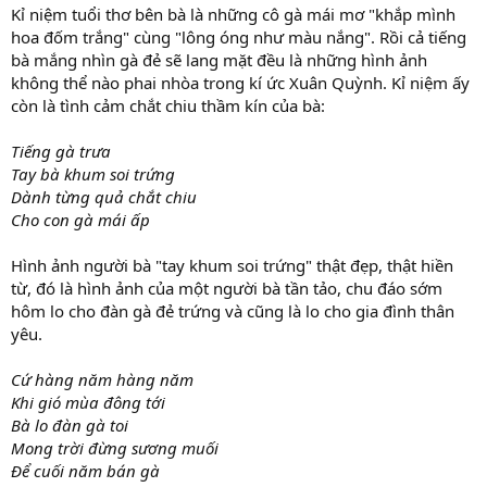
Kỉ niệm tuổi thơ bên bà là những cô gà mái mơ "khắp mình
hoa đốm trắng" cùng "lông óng như màu nắng". Rồi cả tiếng
bà mắng nhìn gà đẻ sẽ lang mặt đều là những hình ảnh
không thể nào phai nhòa trong kí ức Xuân Quỳnh. Kỉ niệm ấy
còn là tình cảm chắt chiu thầm kín của bà:
Tiếng gà trưa
Tay bà khum soi trứng
Dành từng quả chắt chiu
Cho con gà mái ấp
Hình ảnh người bà "tay khum soi trứng" thật đẹp, thật hiền
từ, đó là hình ảnh của một người bà tần tảo, chu đáo sớm
hôm lo cho đàn gà đẻ trứng và cũng là lo cho gia đình thân
yêu.
Cứ hàng năm hàng năm
Khi gió mùa đông tới
Bà lo đàn gà toi
Mong trời đừng sương muối
Để cuối năm bán gà