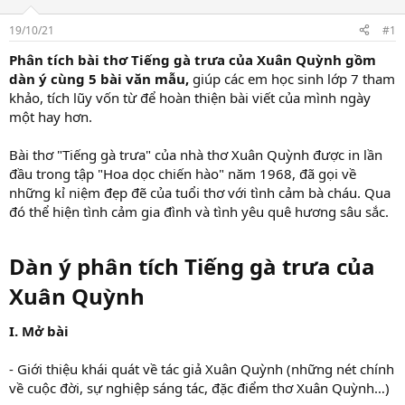
r
t
19/10/21
#1
e
r
Phân tích bài thơ Tiếng gà trưa của Xuân Quỳnh gồm
dàn ý cùng 5 bài văn mẫu,
giúp các em học sinh lớp 7 tham
khảo, tích lũy vốn từ để hoàn thiện bài viết của mình ngày
một hay hơn.
Bài thơ "Tiếng gà trưa" của nhà thơ Xuân Quỳnh được in lần
đầu trong tập "Hoa dọc chiến hào" năm 1968, đã gọi về
những kỉ niệm đẹp đẽ của tuổi thơ với tình cảm bà cháu. Qua
đó thể hiện tình cảm gia đình và tình yêu quê hương sâu sắc.
Dàn ý phân tích Tiếng gà trưa của
Xuân Quỳnh​
I. Mở bài
- Giới thiệu khái quát về tác giả Xuân Quỳnh (những nét chính
về cuộc đời, sự nghiệp sáng tác, đặc điểm thơ Xuân Quỳnh…)