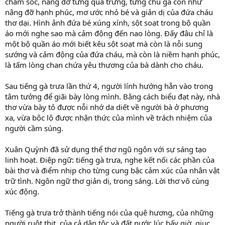
chăm sóc, nâng đỡ từng quả trứng, từng chú gà con như
nâng đỡ hạnh phúc, mơ ước nhỏ bé và giản dị của đứa cháu
thơ dại. Hình ảnh đứa bé xúng xính, sột soạt trong bộ quần
áo mới nghe sao mà cảm động đến nao lòng. Đấy đâu chỉ là
một bộ quần áo mới biết kêu sột soạt mà còn là nỗi sung
sướng và cảm động của đứa cháu, mà còn là niềm hạnh phúc,
là tấm lòng chan chứa yêu thương của bà dành cho cháu.
Sau tiếng gà trưa lần thứ 4, người lính hướng hẳn vào trong
tâm tưởng để giãi bày lòng mình. Bằng cách biểu đạt này, nhà
thơ vừa bày tỏ được nỗi nhớ da diết về người bà ở phương
xa, vừa bộc lộ được nhận thức của mình về trách nhiệm của
người cầm súng.
Xuân Quỳnh đã sử dụng thể thơ ngũ ngôn với sự sáng tạo
linh hoạt. Điệp ngữ: tiếng gà trưa, nghe kết nối các phần của
bài thơ và điểm nhịp cho từng cung bậc cảm xúc của nhân vật
trữ tình. Ngôn ngữ thơ giản dị, trong sáng. Lời thơ vô cùng
xúc động.
Tiếng gà trưa trở thành tiếng nói của quê hương, của những
người ruột thịt, của cả dân tộc và đất nước lúc bấy giờ, giục