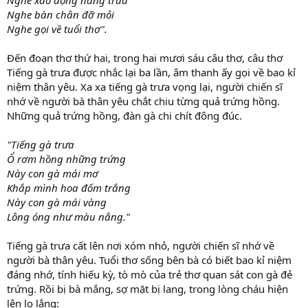
Nghe bàn chân đỡ mỏi
Nghe gọi về tuổi thơ".
Đến đoạn thơ thứ hai, trong hai mươi sáu câu thơ, câu thơ
Tiếng gà trưa được nhắc lại ba lần, âm thanh ấy gọi về bao kỉ
niệm thân yêu. Xa xa tiếng gà trưa vọng lại, người chiến sĩ
nhớ về người bà thân yêu chắt chiu từng quả trứng hồng.
Những quả trứng hồng, đàn gà chi chít đông đúc.
"Tiếng gà trưa
Ổ rơm hồng những trứng
Này con gà mái mơ
Khắp mình hoa đốm trắng
Này con gà mái vàng
Lông óng như màu nắng."
Tiếng gà trưa cất lên nơi xóm nhỏ, người chiến sĩ nhớ về
người bà thân yêu. Tuổi thơ sống bên bà có biết bao kỉ niệm
đáng nhớ, tính hiếu kỳ, tò mò của trẻ thơ quan sát con gà đẻ
trứng. Rồi bị bà mắng, sợ mặt bị lang, trong lòng cháu hiện
lên lo lắng: