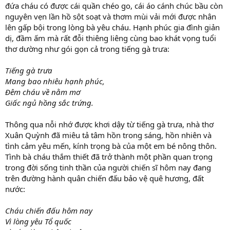
đứa cháu có được cái quần chéo go, cái áo cánh chúc bầu còn
nguyên vẹn lần hồ sột soạt và thơm mùi vải mới được nhân
lên gấp bội trong lòng bà yêu cháu. Hạnh phúc gia đình giản
dị, đầm ấm mà rất đỗi thiêng liêng cùng bao khát vọng tuổi
thơ dường như gói gọn cả trong tiếng gà trưa:
Tiếng gà trưa
Mang bao nhiêu hạnh phúc,
Đêm cháu về nằm mơ
Giấc ngủ hồng sắc trứng.
Thông qua nỗi nhớ được khơi dậy từ tiếng gà trưa, nhà thơ
Xuân Quỳnh đã miêu tả tâm hồn trong sáng, hồn nhiên và
tình cảm yêu mến, kính trọng bà của một em bé nông thôn.
Tình bà cháu thắm thiết đã trở thành một phần quan trọng
trong đời sống tinh thần của người chiến sĩ hôm nay đang
trên đường hành quân chiến đấu bảo vệ quê hương, đất
nước:
Cháu chiến đấu hôm nay
Vì lòng yêu Tổ quốc