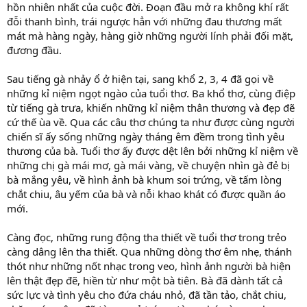
hồn nhiên nhất của cuộc đời. Đoạn đầu mở ra không khí rất
đỗi thanh bình, trái ngược hẳn với những đau thương mất
mát mà hàng ngày, hàng giờ những người lính phải đối mặt,
đương đầu.
Sau tiếng gà nhảy ổ ở hiện tại, sang khổ 2, 3, 4 đã gọi về
những kỉ niệm ngọt ngào của tuổi thơ. Ba khổ thơ, cùng điệp
từ tiếng gà trưa, khiến những kỉ niệm thân thương và đẹp đẽ
cứ thế ùa về. Qua các câu thơ chúng ta như được cùng người
chiến sĩ ấy sống những ngày tháng êm đềm trong tình yêu
thương của bà. Tuổi thơ ấy được dệt lên bởi những kỉ niệm về
những chị gà mái mơ, gà mái vàng, về chuyện nhìn gà đẻ bị
bà mắng yêu, về hình ảnh bà khum soi trứng, về tấm lòng
chắt chiu, âu yếm của bà và nỗi khao khát có được quần áo
mới.
Càng đọc, những rung động tha thiết về tuổi thơ trong trẻo
càng dâng lên tha thiết. Qua những dòng thơ êm nhẹ, thánh
thót như những nốt nhạc trong veo, hình ảnh người bà hiện
lên thật đẹp đẽ, hiền từ như một bà tiên. Bà đã dành tất cả
sức lực và tình yêu cho đứa cháu nhỏ, đã tần tảo, chắt chiu,