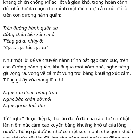
kháng chiến chống Mĩ ác liệt và gian khổ, trong hoàn cảnh
đó, nhà thơ đã chọn cho mình một điểm gợi cảm xúc đó là
trên con đường hành quân:
Trên đường hành quân xa
Dừng chân bên xóm nhỏ
Tiếng gà ai nhảy ổ:
"Cục... cục tác cục ta"
Như một lời kể về chuyến hành trình bắt gặp cảm xúc, trên
con đường hành quân, khi đi qua một xóm nhỏ, nghe tiếng
gà vọng ra, vọng về cả một vùng trời bâng khuâng xúc cảm.
Tiếng gà ấy vừa vang lên thì:
Nghe xao động nắng trưa
Nghe bàn chân đỡ mỏi
Nghe gọi về tuổi thơ
Từ "nghe" được điệp lại ba lần đặt ở đầu ba câu thơ như bật
lên niềm xúc cảm xao xuyến bâng khuâng khó tả của lòng
người. Tiếng gà dường như có một sức mạnh ghê gớm khiến
cho chỉ vừa cất lên đã làm cho nắng ngả phải xao động hay