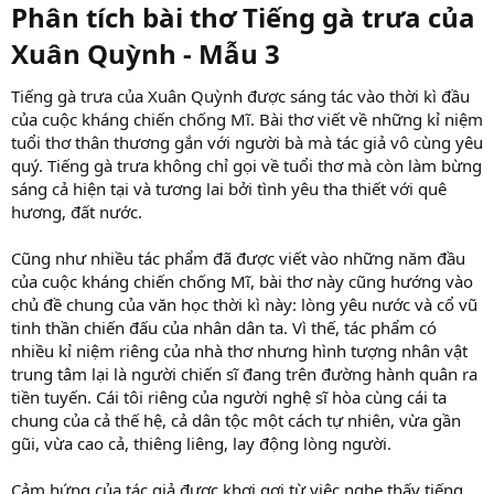
Phân tích bài thơ Tiếng gà trưa của
Xuân Quỳnh - Mẫu 3​
Tiếng gà trưa của Xuân Quỳnh được sáng tác vào thời kì đầu
của cuộc kháng chiến chống Mĩ. Bài thơ viết về những kỉ niệm
tuổi thơ thân thương gắn với người bà mà tác giả vô cùng yêu
quý. Tiếng gà trưa không chỉ gọi về tuổi thơ mà còn làm bừng
sáng cả hiện tại và tương lai bởi tình yêu tha thiết với quê
hương, đất nước.
Cũng như nhiều tác phẩm đã được viết vào những năm đầu
của cuộc kháng chiến chống Mĩ, bài thơ này cũng hướng vào
chủ đề chung của văn học thời kì này: lòng yêu nước và cổ vũ
tinh thần chiến đấu của nhân dân ta. Vì thế, tác phẩm có
nhiều kỉ niệm riêng của nhà thơ nhưng hình tượng nhân vật
trung tâm lại là người chiến sĩ đang trên đường hành quân ra
tiền tuyến. Cái tôi riêng của người nghệ sĩ hòa cùng cái ta
chung của cả thế hệ, cả dân tộc một cách tự nhiên, vừa gần
gũi, vừa cao cả, thiêng liêng, lay động lòng người.
Cảm hứng của tác giả được khơi gợi từ việc nghe thấy tiếng