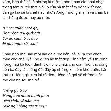
xóm, hơn thế nó là những kỉ niệm không bao giờ phai nhạt
trong tâm trí trẻ thơ. Nỗi lo của bà thật cảm động xiết bao,
đàn gà kia sẽ bị chết nếu như sương muối giá lạnh và cháu bà
lại chẳng được may áo mới.
"Ôi cái quần chéo go,
Ống rộng dài quết đất
Cái áo cánh trúc bâu
Đi qua nghe sột soạt"
Cháu nhớ mãi sau mỗi lần gà được bán, bà lại ra chợ chọn
mua cho cháu yêu bộ quần áo thật đẹp. Tình cảm yêu thương
nồng hậu bà luôn dành trọn cho cháu, cho con. Tuổi thơ sống
bên bà đây là quãng đời đầy ắp những kỉ niệm khó quên. Lần
thứ tư Tiếng gà trưa lại cất lên. Tiếng gà gọi về những giấc
mơ của người lính trẻ.
"Tiếng gà trưa
Mang bao nhiêu hạnh phúc
Đêm cháu về nằm mơ
Giấc ngủ hồng sắc trứng."