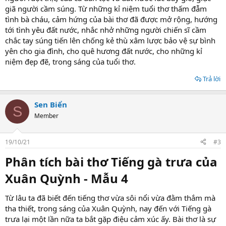
giã người cầm súng. Từ những kỉ niệm tuổi thơ thấm đẫm
tình bà cháu, cảm hứng của bài thơ đã được mở rộng, hướng
tới tình yêu đất nước, nhắc nhở những người chiến sĩ cầm
chắc tay súng tiến lên chống kẻ thù xâm lược bảo vệ sự bình
yên cho gia đình, cho quê hương đất nước, cho những kỉ
niệm đẹp đẽ, trong sáng của tuổi thơ.
Trả lời
Sen Biển
S
Member
19/10/21
#3
Phân tích bài thơ Tiếng gà trưa của
Xuân Quỳnh - Mẫu 4​
Từ lâu ta đã biết đến tiếng thơ vừa sôi nổi vừa đằm thắm mà
tha thiết, trong sáng của Xuân Quỳnh, nay đến với Tiếng gà
trưa lại một lần nữa ta bắt gặp điệu cảm xúc ấy. Bài thơ là sự