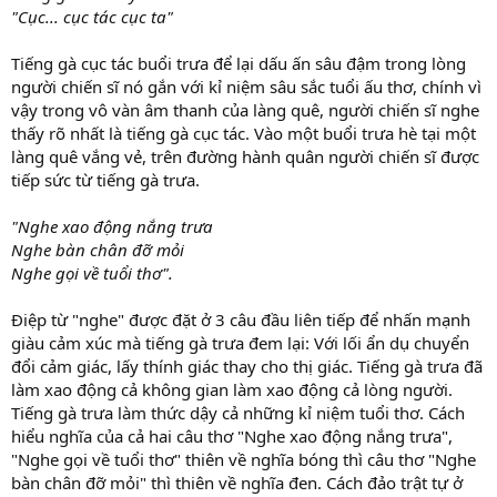
"Cục... cục tác cục ta"
Tiếng gà cục tác buổi trưa để lại dấu ấn sâu đậm trong lòng
người chiến sĩ nó gắn với kỉ niệm sâu sắc tuổi ấu thơ, chính vì
vậy trong vô vàn âm thanh của làng quê, người chiến sĩ nghe
thấy rõ nhất là tiếng gà cục tác. Vào một buổi trưa hè tại một
làng quê vắng vẻ, trên đường hành quân người chiến sĩ được
tiếp sức từ tiếng gà trưa.
"Nghe xao động nắng trưa
Nghe bàn chân đỡ mỏi
Nghe gọi về tuổi thơ".
Điệp từ "nghe" được đặt ở 3 câu đầu liên tiếp để nhấn mạnh
giàu cảm xúc mà tiếng gà trưa đem lại: Với lối ẩn dụ chuyển
đổi cảm giác, lấy thính giác thay cho thị giác. Tiếng gà trưa đã
làm xao động cả không gian làm xao động cả lòng người.
Tiếng gà trưa làm thức dậy cả những kỉ niệm tuổi thơ. Cách
hiểu nghĩa của cả hai câu thơ "Nghe xao động nắng trưa",
"Nghe gọi về tuổi thơ" thiên về nghĩa bóng thì câu thơ "Nghe
bàn chân đỡ mỏi" thì thiên về nghĩa đen. Cách đảo trật tự ở