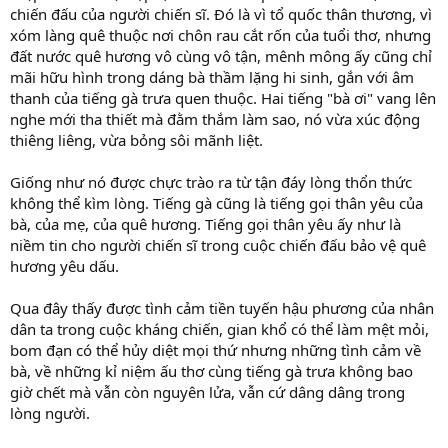
chiến đấu của người chiến sĩ. Đó là vì tổ quốc thân thương, vì
xóm làng quê thuộc nơi chôn rau cắt rốn của tuổi thơ, nhưng
đất nước quê hương vô cùng vô tận, mênh mông ấy cũng chỉ
mãi hữu hình trong dáng bà thầm lặng hi sinh, gắn với âm
thanh của tiếng gà trưa quen thuộc. Hai tiếng "bà ơi" vang lên
nghe mới tha thiết mà đằm thắm làm sao, nó vừa xúc động
thiêng liêng, vừa bỏng sôi mãnh liệt.
Giống như nó được chực trào ra từ tận đáy lòng thổn thức
không thể kìm lòng. Tiếng gà cũng là tiếng gọi thân yêu của
bà, của mẹ, của quê hương. Tiếng gọi thân yêu ấy như là
niềm tin cho người chiến sĩ trong cuộc chiến đấu bảo vệ quê
hương yêu dấu.
Qua đây thấy được tình cảm tiền tuyến hậu phương của nhân
dân ta trong cuộc kháng chiến, gian khổ có thể làm mệt mỏi,
bom đạn có thể hủy diệt mọi thứ nhưng những tình cảm về
bà, về những kỉ niệm ấu thơ cùng tiếng gà trưa không bao
giờ chết mà vẫn còn nguyên lửa, vẫn cứ dâng dâng trong
lòng người.