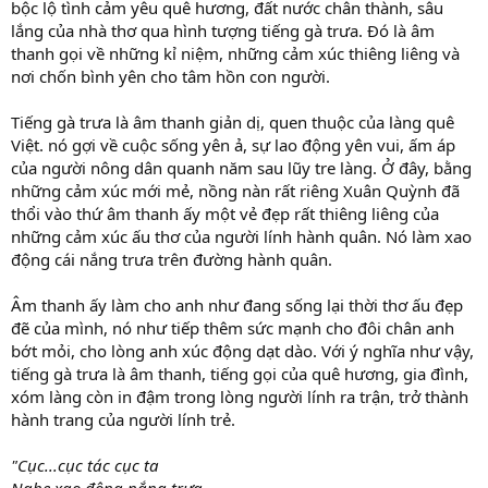
bộc lộ tình cảm yêu quê hương, đất nước chân thành, sâu
lắng của nhà thơ qua hình tượng tiếng gà trưa. Đó là âm
thanh gọi về những kỉ niệm, những cảm xúc thiêng liêng và
nơi chốn bình yên cho tâm hồn con người.
Tiếng gà trưa là âm thanh giản dị, quen thuộc của làng quê
Việt. nó gợi về cuộc sống yên ả, sự lao động yên vui, ấm áp
của người nông dân quanh năm sau lũy tre làng. Ở đây, bằng
những cảm xúc mới mẻ, nồng nàn rất riêng Xuân Quỳnh đã
thổi vào thứ âm thanh ấy một vẻ đẹp rất thiêng liêng của
những cảm xúc ấu thơ của người lính hành quân. Nó làm xao
động cái nắng trưa trên đường hành quân.
Âm thanh ấy làm cho anh như đang sống lại thời thơ ấu đẹp
đẽ của mình, nó như tiếp thêm sức mạnh cho đôi chân anh
bớt mỏi, cho lòng anh xúc động dạt dào. Với ý nghĩa như vậy,
tiếng gà trưa là âm thanh, tiếng gọi của quê hương, gia đình,
xóm làng còn in đậm trong lòng người lính ra trận, trở thành
hành trang của người lính trẻ.
"Cục...cục tác cục ta
Nghe xao động nắng trưa