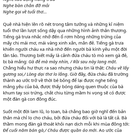
Nghe bàn chân đỡ mỏi
Nghe gọi về tuổi thơ...
Quê nhà hiện lên rõ nét trong tâm tưởng và những kỉ niệm
tuổi thơ lần lượt sống dậy qua những hình ảnh thân thương.
Tiếng gà trưa nhắc nhở đến ổ rơm hồng những trứng của
mấy chị mái mơ, mái vàng xinh xắn, mắn đẻ. Tiếng gà trưa
khiến người cháu xa nhà nhớ đến người bà kính yêu một đời
tần tảo. Thương biết mấy là cảnh đứa cháu tò mò xem gà đẻ,
bị bà mắng:
Gà đẻ mà mày nhìn, / Rồi sau này lang mặt
.
Chẳng hiểu hư thực ra sao nhưng cháu tin là thật:
Cháu về lấy
gương soi,/ Lòng dại thơ lo lắng
. Giờ đây, đứa cháu đã trường
thành ao ước trở về thời bé bỏng để lại được nghe tiếng
mắng yêu của bà, được thấy bóng dáng quen thuộc của bà
khum tay soi trứng, chắt chiu từng mầm hi vọng sẽ có được
một đàn gà con đông đúc.
Suốt một đời lam lũ, lo toan, bà chẳng bao giờ nghĩ đến bản
thân mà chỉ lo cho cháu, bởi đứa cháu đối với bà là tất cả. Bà
thầm mong đàn gà thoát khỏi nạn dịch mỗi khi mùa đông tới:
Để cuối năm bán gà,/ Cháu được quần áo mới
. Ao ước của