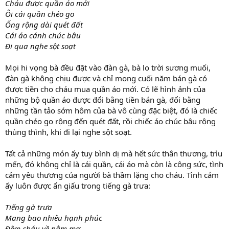
Cháu được quần áo mới
Ôi cái quần chéo go
Ống rộng dài quét đất
Cái áo cánh chúc bâu
Đi qua nghe sột soạt
Mọi hi vọng bà đều đặt vào đàn gà, bà lo trời sương muối,
đàn gà không chịu được và chỉ mong cuối năm bán gà có
được tiền cho cháu mua quần áo mới. Có lẽ hình ảnh của
những bộ quần áo được đổi bằng tiền bán gà, đổi bằng
những tần tảo sớm hôm của bà vô cùng đặc biệt, đó là chiếc
quần chéo go rộng đến quét đất, rồi chiếc áo chúc bâu rộng
thùng thình, khi đi lại nghe sột soạt.
Tất cả những món ấy tuy bình dị mà hết sức thân thương, trìu
mến, đó không chỉ là cái quần, cái áo mà còn là công sức, tình
cảm yêu thương của người bà thầm lặng cho cháu. Tình cảm
ấy luôn được ẩn giấu trong tiếng gà trưa:
Tiếng gà trưa
Mang bao nhiêu hạnh phúc
Đêm cháu về nằm mơ