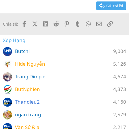
26
Trebuchet MS
Gửi trả lời
Verdana
Facebook
X (Twitter)
LinkedIn
Reddit
Pinterest
Tumblr
WhatsApp
Email
Link
Chia sẻ:
Xếp Hạng
Butchi
9,004
Hide Nguyễn
5,126
Trang Dimple
4,674
ButNghien
4,373
Thandieu2
4,160
ngan trang
2,579
Văn Sử Địa
2,217