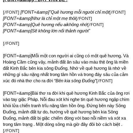
[/FONT]
[/FONT]
[FONT=&amp]"Quê hương mỗi người chỉ một
[/FONT]
[FONT=&amp]Như là chỉ một mẹ thôi
[/FONT]
[FONT=&amp]Quê hương nếu aikhông nhớ
[FONT=&amp]Sẽ không lớn nổi thảnh người"
[/FONT]
[FONT=&amp]Mỗi một con người ai cũng có một quê hương. Và
Hoàng Cầm cũng vậy, mảnh đất ăn sâu vào máu thịt ông là miền
đất Kinh Bắc bên kia sông Đuống. Nhớ về quê hương là nhớ về
những gì sâu nặng nhất trong tâm hồn và trong đáy sâu của cảm
[/FONT]
xúc đó nhà thơ cho ra đời
“Bên kia sông Đuống”
[FONT=&amp]Bài thơ ra đời khi quê hương Kinh Bắc của ông rơi
vào tay giặc Pháp. Nỗi đau xót khi nghe tin quê hương ngập chìm
khói lửa chiến tranh trĩu nặng tâm hồn ông. Đứng bên này Sông
Đuống, mảnh đất tự do, hướng về quê hương bên kia Sông
Đuống, mảnh đất bị giặc chiếm đóng với bao nỗi niềm và xót xa
trong tâm trạng . Một dòng sông mà giờ đây đôi bờ cách biệt .
[/FONT]