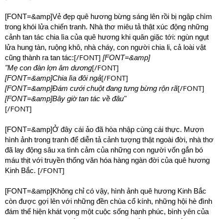
[FONT=&amp]Vẻ đẹp quê hương bừng sáng lên rồi bị ngập chìm
trong khói lửa chiến tranh. Nhà thơ miêu tả thật xúc động những
cảnh tan tác chia lìa của quê hương khi quân giặc tới: ngùn ngụt
lửa hung tàn, ruộng khô, nhà cháy, con người chia li, cả loài vật
[/FONT]
cũng thành ra tan tác:
[FONT=&amp]
[/FONT]
"Mẹ con đàn lợn âm dương
[/FONT]
[FONT=&amp]Chia lìa đôi ngả
[/FONT]
[FONT=&amp]Đám cưới chuột đang tưng bừng rộn rã
[FONT=&amp]Bây giờ tan tác về đâu"
[/FONT]
[FONT=&amp]Ở đây cái ảo đã hòa nhập cùng cái thực. Mượn
hình ảnh trong tranh để diễn tả cảnh tượng thật ngoài đời, nhà thơ
đã lay động sâu xa tình cảm của những con người vốn gắn bó
máu thịt với truyền thống văn hóa hàng ngàn đời của quê hương
[/FONT]
Kinh Bắc.
[FONT=&amp]Không chỉ có vậy, hình ảnh quê hương Kinh Bắc
còn được gợi lên với những đền chùa cổ kính, những hội hè đình
đám thể hiện khát vọng một cuộc sống hạnh phúc, bình yên của