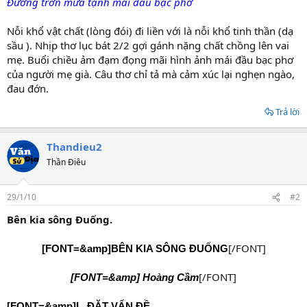
Đường trơn mưa tạnh mái đầu bạc phơ
Nỗi khổ vật chất (lòng đói) đi liền với là nỗi khổ tinh thần (dạ
sầu ). Nhịp thơ lục bát 2/2 gợi gánh nặng chất chồng lên vai
mẹ. Buổi chiều ảm đạm đọng mãi hình ảnh mái đầu bạc phơ
của người mẹ già. Câu thơ chỉ tả mà cảm xúc lại nghẹn ngào,
đau đớn.
Trả lời
Thandieu2
Thần Điêu
29/1/10
#2
Bên kia sông Đuống.
[/FONT]
[FONT=&amp]BÊN KIA SÔNG ĐUỐNG
[/FONT]​
[FONT=&amp] Hoàng Cầm
[FONT=&amp]I . ĐẶT VẤN ĐỀ .