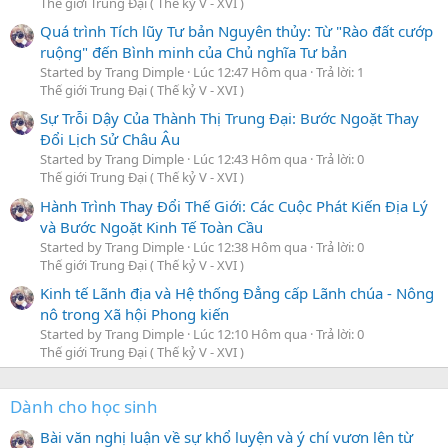
Thế giới Trung Đại ( Thế kỷ V - XVI )
Quá trình Tích lũy Tư bản Nguyên thủy: Từ "Rào đất cướp
ruộng" đến Bình minh của Chủ nghĩa Tư bản
Started by Trang Dimple
Lúc 12:47 Hôm qua
Trả lời: 1
Thế giới Trung Đại ( Thế kỷ V - XVI )
Sự Trỗi Dậy Của Thành Thị Trung Đại: Bước Ngoặt Thay
Đổi Lịch Sử Châu Âu
Started by Trang Dimple
Lúc 12:43 Hôm qua
Trả lời: 0
Thế giới Trung Đại ( Thế kỷ V - XVI )
Hành Trình Thay Đổi Thế Giới: Các Cuộc Phát Kiến Địa Lý
và Bước Ngoặt Kinh Tế Toàn Cầu
Started by Trang Dimple
Lúc 12:38 Hôm qua
Trả lời: 0
Thế giới Trung Đại ( Thế kỷ V - XVI )
Kinh tế Lãnh địa và Hệ thống Đẳng cấp Lãnh chúa - Nông
nô trong Xã hội Phong kiến
Started by Trang Dimple
Lúc 12:10 Hôm qua
Trả lời: 0
Thế giới Trung Đại ( Thế kỷ V - XVI )
Dành cho học sinh
Bài văn nghị luận về sự khổ luyện và ý chí vươn lên từ