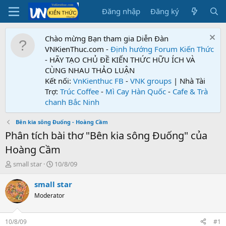
Đăng nhập
Đăng ký
Chào mừng Bạn tham gia Diễn Đàn
VNKienThuc.com -
Định hướng Forum
Kiến Thức
- HÃY TẠO CHỦ ĐỀ KIẾN THỨC HỮU ÍCH VÀ
CÙNG NHAU THẢO LUẬN
Kết nối:
VnKienthuc FB
-
VNK groups
| Nhà Tài
Trợ:
Trúc Coffee
-
Mì Cay Hàn Quốc
-
Cafe & Trà
chanh Bắc Ninh
Bên kia sông Đuống - Hoàng Cầm
Phân tích bài thơ "Bên kia sông Đuống" của
Hoàng Cầm
T
N
small star
10/8/09
h
g
r
à
small star
e
y
Moderator
a
g
d
ử
s
i
10/8/09
#1