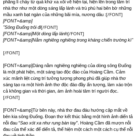
phẳng lì chảy từ quá khứ xa xôi về hiện tại, hiện lên trong tâm trí
nhà thơ như một dòng sáng lấp lánh và trù phú hai bên bờ những
[/FONT]
mầu xanh bạt ngàn của những bãi mía, nương dâu :
[FONT=&amp]
[/FONT]
"Sông Đuống trôi đi
[/FONT]
[FONT=&amp]Một dòng lấp lánh
[FONT=&amp]Nằm nghiêng nghiêng trong kháng chiến trường kì"
[/FONT]
[FONT=&amp]Dáng nằm nghiêng nghiêng của dòng sông Đuống
là một phát hiện, một sáng tạo độc đáo của Hoàng Cầm. Cảm
xúc mãnh liệt cùng trí tưởng tượng phong phú đã giúp nhà thơ
sáng tạo ra một hình ảnh thơ độc đáo đầy ấn tượng, làm xáo trộn
cả không gian và thời gian, ám ảnh hoài tâm trí người đọc.
[/FONT]
[FONT=&amp]Từ bên này, nhà thơ đau đáu hướng cặp mắt về
bên kia sông Đuống. Đoạn thơ kết thúc bằng một hình ảnh diến tả
nỗi đau “
Sao xót xa như rụng bàn tay
”. Hoàng Cầm đã mượn nỗi
đau của thể xác để diến tả, thể hiện một cách một cách cụ thể nỗi
đau về tinh thần.