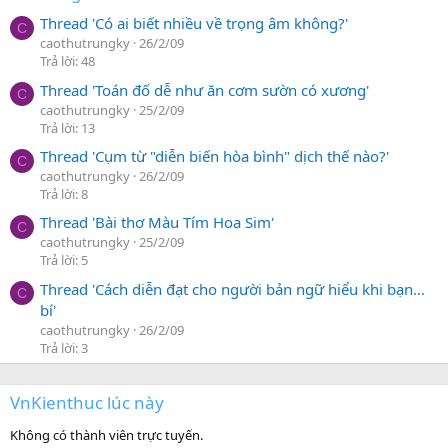
Thread 'Có ai biết nhiều về trọng âm không?'
C
caothutrungky
26/2/09
Trả lời: 48
Thread 'Toán đố dễ như ăn cơm sườn có xương'
C
caothutrungky
25/2/09
Trả lời: 13
Thread 'Cụm từ "diễn biến hòa bình" dịch thế nào?'
C
caothutrungky
26/2/09
Trả lời: 8
Thread 'Bài thơ Màu Tím Hoa Sim'
C
caothutrungky
25/2/09
Trả lời: 5
Thread 'Cách diễn đạt cho người bản ngữ hiểu khi bạn…
C
bí'
caothutrungky
26/2/09
Trả lời: 3
VnKienthuc lúc này
Không có thành viên trực tuyến.