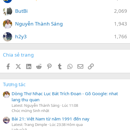
ButBi
2,069
Nguyễn Thành Sáng
1,943
h2y3
1,766
Chia sẻ trang
Facebook
X (Twitter)
LinkedIn
Reddit
Pinterest
Tumblr
WhatsApp
Email
Link
Tương tác
Dòng Thơ Nhạc Lục Bát Trích Đoạn - Gõ Google: nhat
lang thu quan
Latest: Nguyễn Thành Sáng
Lúc 11:08
Chúc mừng Sinh nhật
Bài 21: Việt Nam từ năm 1991 đến nay
Latest: Trang Dimple
Lúc 23:38 Hôm qua
Lịch sử 9