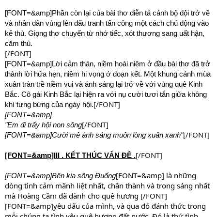
[FONT=&amp]Phần còn lại của bài thơ diễn tả cảnh bộ đội trở về
và nhân dân vùng lên đấu tranh tấn công một cách chủ động vào
kẻ thù. Giọng thơ chuyển từ nhớ tiếc, xót thương sang uất hận,
căm thù.
[/FONT]
[FONT=&amp]Lời cảm thán, niềm hoài niệm ở đầu bài thơ đã trở
thành lời hứa hẹn, niềm hi vọng ở đoạn kết. Một khung cảnh mùa
xuân tràn trề niềm vui và ánh sáng lại trở về với vùng quê Kinh
Bắc. Cô gái Kinh Bắc lại hiện ra với nụ cười tươi tắn giữa không
[/FONT]
khí tưng bừng của ngày hội.
[FONT=&amp]
[/FONT]
"Em đi trẩy hội non sông
[/FONT]
[FONT=&amp]Cười mê ánh sáng muôn lòng xuân xanh"
[/FONT]
[FONT=&amp]III . KẾT THÚC VẤN ĐỀ .
[FONT=&amp] là những
[FONT=&amp]Bên kia sông Đuống
dòng tình cảm mãnh liệt nhất, chân thành và trong sáng nhất
mà Hoàng Cầm đã dành cho quê hương [/FONT]
[FONT=&amp]yêu dấu của mình, và qua đó đánh thức trong
mỗi chúng ta tình yêu quê hương đất nước. Đó là thứ tình