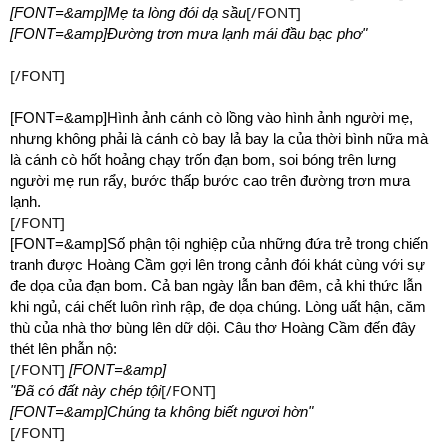
[/FONT]
[FONT=&amp]Mẹ ta lòng đói dạ sầu
[FONT=&amp]Đường trơn mưa lạnh mái đầu bạc phơ"
[/FONT]
[FONT=&amp]Hình ảnh cánh cò lồng vào hình ảnh người mẹ,
nhưng không phải là cánh cò bay lả bay la của thời bình nữa mà
là cánh cò hốt hoảng chạy trốn đạn bom, soi bóng trên lưng
người mẹ run rẩy, bước thấp bước cao trên đường trơn mưa
lạnh.
[/FONT]
[FONT=&amp]Số phận tội nghiệp của những đứa trẻ trong chiến
tranh được Hoàng Cầm gợi lên trong cảnh đói khát cùng với sự
đe dọa của đạn bom. Cả ban ngày lẫn ban đêm, cả khi thức lẫn
khi ngủ, cái chết luôn rình rập, đe dọa chúng. Lòng uất hận, căm
thù của nhà thơ bùng lên dữ dội. Câu thơ Hoàng Cầm đến đây
thét lên phẫn nộ:
[/FONT]
[FONT=&amp]
[/FONT]
"Đã có đất này chép tội
[FONT=&amp]Chúng ta không biết ngươi hờn"
[/FONT]