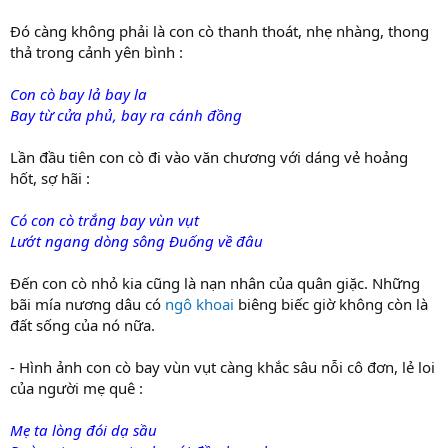
Đó càng không phải là con cò thanh thoát, nhẹ nhàng, thong
thả trong cảnh yên bình :
Con cò bay lả bay la
Bay từ cửa phủ, bay ra cánh đồng
Lần đầu tiên con cò đi vào văn chương với dáng vẻ hoảng
hốt, sợ hãi :
Có con cò trắng bay vùn vụt
Lướt ngang dòng sông Đuống về đâu
Đến con cò nhỏ kia cũng là nạn nhân của quân giặc. Những
bãi mía nương dâu có
ngô khoai
biêng biếc giờ không còn là
đất sống của nó nữa.
- Hình ảnh con cò bay vùn vụt càng khắc sâu nỗi cô đơn, lẻ loi
của người mẹ quê :
Mẹ ta lòng đói dạ sầu