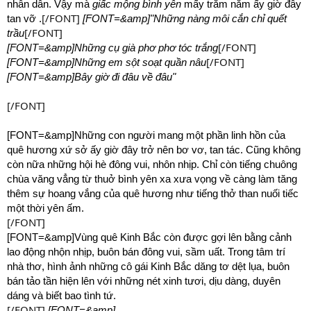
nhân dân. Vậy mà
giấc mộng bình yên
mấy trăm năm ấy giờ đây
[/FONT]
tan vỡ .
[FONT=&amp]"Những nàng môi cắn chỉ quết
[/FONT]
trầu
[/FONT]
[FONT=&amp]Những cụ già phơ phơ tóc trắng
[/FONT]
[FONT=&amp]Những em sột soạt quần nâu
[FONT=&amp]Bây giờ đi đâu về đâu"
[/FONT]
[FONT=&amp]Những con người mang một phần linh hồn của
quê hương xứ sở ấy giờ đây trở nên bơ vơ, tan tác. Cũng không
còn nữa những hội hè đông vui, nhôn nhịp. Chỉ còn tiếng chuông
chùa văng vẳng từ thuở bình yên xa xưa vọng về càng làm tăng
thêm sự hoang vắng của quê hương như tiếng thở than nuối tiếc
một thời yên ấm.
[/FONT]
[FONT=&amp]Vùng quê Kinh Bắc còn được gợi lên bằng cảnh
lao động nhộn nhịp, buôn bán đông vui, sầm uất. Trong tâm trí
nhà thơ, hình ảnh những cô gái Kinh Bắc dăng tơ dệt lụa, buôn
bán tảo tần hiện lên với những nét xinh tươi, dịu dàng, duyên
dáng và biết bao tình tứ.
[/FONT]
[FONT=&amp]