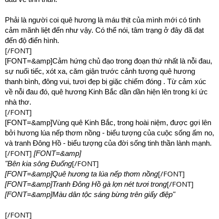
Phải là người coi quê hương là máu thịt của mình mới có tình
cảm mãnh liệt đến như vậy. Có thể nói, tâm trạng ở đây đã đạt
đến độ điển hình.
[/FONT]
[FONT=&amp]Cảm hứng chủ đạo trong đoạn thứ nhất là nỗi đau,
sự nuối tiếc, xót xa, căm giận trước cảnh tượng quê hương
thanh bình, đông vui, tươi đẹp bị giặc chiếm đóng . Từ cảm xúc
về nỗi đau đó, quê hương Kinh Bắc dần dần hiện lên trong kí ức
nhà thơ.
[/FONT]
[FONT=&amp]Vùng quê Kinh Bắc, trong hoài niệm, được gợi lên
bởi hương lúa nếp thơm nồng - biểu tượng của cuộc sống ấm no,
và tranh Đông Hồ - biểu tượng của đời sống tinh thần lành mạnh.
[/FONT]
[FONT=&amp]
[/FONT]
"Bên kia sông Đuống
[/FONT]
[FONT=&amp]Quê hương ta lúa nếp thơm nồng
[/FONT]
[FONT=&amp]Tranh Đông Hồ gà lợn nét tươi trong
[FONT=&amp]Màu dân tộc sáng bừng trên giấy điệp"
[/FONT]