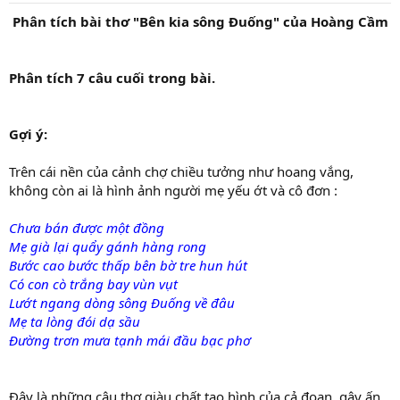
t
a
Phân tích bài thơ "Bên kia sông Đuống" của Hoàng Cầm
r
t
e
Phân tích 7 câu cuối trong bài.
r
Gợi ý:
Trên cái nền của cảnh chợ chiều tưởng như hoang vắng,
không còn ai là hình ảnh người mẹ yếu ớt và cô đơn :
Chưa bán được một đồng
Mẹ già lại quẩy gánh hàng rong
Bước cao bước thấp bên bờ tre hun hút
Có con cò trắng bay vùn vụt
Lướt ngang dòng sông Đuống về đâu
Mẹ ta lòng đói dạ sầu
Đường trơn mưa tạnh mái đầu bạc phơ
Đây là những câu thơ giàu chất tạo hình của cả đoạn, gây ấn