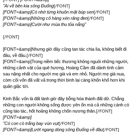
[/FONT]
"Ai về bên kia sông Đuống
[/FONT]
[FONT=&amp]Có nhớ từng khuôn mặt búp sen
[/FONT]
[FONT=&amp]Những cô hàng xén răng đen
[FONT=&amp]Cười như mùa thu tỏa nắng"
[/FONT]
[FONT=&amp]Nhưng giờ đây cũng tan tác chia lìa, không biết đi
[/FONT]
đâu, về đâu.
[FONT=&amp]Trong niềm tiếc thương không nguôi những người,
những cảnh vật của quê hương, Hoàng Cầm đã dành tình cảm
sau nặng nhất cho người mẹ già và em nhỏ. Người mẹ già nua,
còm cõi vốn đã vất vả trong thời bình lại càng khốn khổ hơn khi
quân giặc tới.
Kinh Bắc vốn là đất lành giờ đây bỗng hóa thành đất dữ. Chẳng
những con người không sống được yên ổn mà cả những cánh cò
[/FONT]
cũng táo tác, hốt hoảng không chốn nương thân.
[FONT=&amp]
[/FONT]
"Có con cò trắng bay vùn vụt
[/FONT]
[FONT=&amp]Lướt ngang dòng sông Đuống về đâu