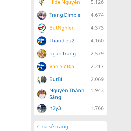
Hide Nguyễn
5,126
Trang Dimple
4,674
ButNghien
4,373
Thandieu2
4,160
ngan trang
2,579
Văn Sử Địa
2,217
ButBi
2,069
Nguyễn Thành
1,943
Sáng
h2y3
1,766
Chia sẻ trang