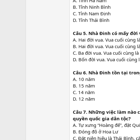
A. Tỉnh Hà Nam
B. Tỉnh Ninh Bình
C. Tỉnh Nam Định
D. Tỉnh Thái Bình
Câu 5.
Nhà Đinh có mấy đời v
A. Hai đời vua. Vua cuối cùng l
B. Hai đời vua. Vua cuối cùng l
C. Ba đời vua. Vua cuối cùng là
D. Bốn đời vua. Vua cuối cùng 
Câu 6.
Nhà Đinh tồn tại tron
A. 10 năm
B. 15 năm
C. 14 năm
D. 12 năm
Câu 7. Những việc làm nào c
quyền quốc gia dân tộc?
A. Tự xưng “Hoàng đế”, đặt Quố
B. Đóng đô ở Hoa Lư
C. Đặt niên hiệu là Thái Bình,