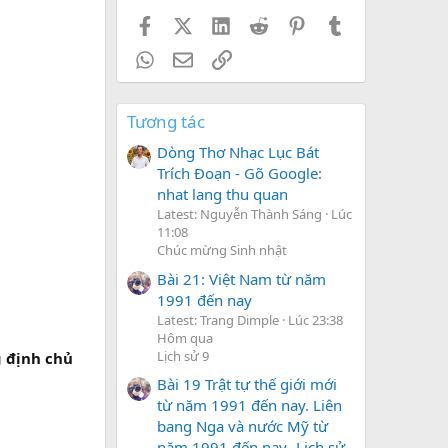
Facebook
X (Twitter)
LinkedIn
Reddit
Pinterest
Tumblr
WhatsApp
Email
Link
Tương tác
Dòng Thơ Nhạc Lục Bát
Trích Đoạn - Gõ Google:
nhat lang thu quan
Latest: Nguyễn Thành Sáng
Lúc
11:08
Chúc mừng Sinh nhật
Bài 21: Việt Nam từ năm
1991 đến nay
Latest: Trang Dimple
Lúc 23:38
Hôm qua
Lịch sử 9
g định chủ
Bài 19 Trật tự thế giới mới
từ năm 1991 đến nay. Liên
bang Nga và nước Mỹ từ
năm 1991 đến nay- Lịch sử