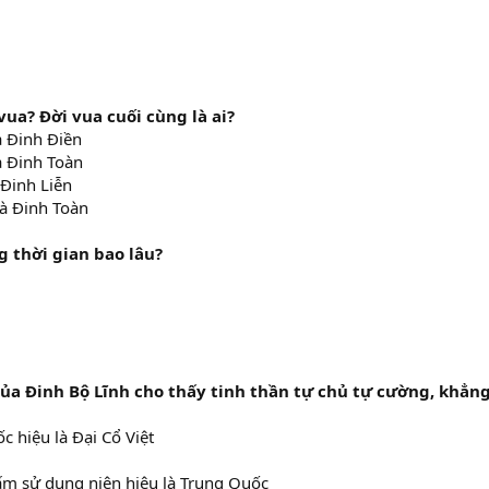
ua? Đời vua cuối cùng là ai?
à Đinh Điền
à Đinh Toàn
 Đinh Liễn
là Đinh Toàn
g thời gian bao lâu?
ủa Đinh Bộ Lĩnh cho thấy tinh thần tự chủ tự cường, khẳn
c hiệu là Đại Cổ Việt
 cấm sử dụng niên hiệu là Trung Quốc