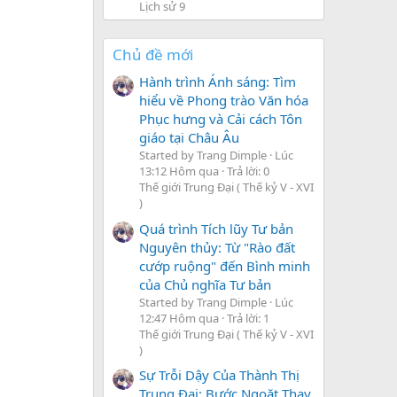
Lịch sử 9
Chủ đề mới
Hành trình Ánh sáng: Tìm
hiểu về Phong trào Văn hóa
Phục hưng và Cải cách Tôn
giáo tại Châu Âu
Started by Trang Dimple
Lúc
13:12 Hôm qua
Trả lời: 0
Thế giới Trung Đại ( Thế kỷ V - XVI
)
Quá trình Tích lũy Tư bản
Nguyên thủy: Từ "Rào đất
cướp ruộng" đến Bình minh
của Chủ nghĩa Tư bản
Started by Trang Dimple
Lúc
12:47 Hôm qua
Trả lời: 1
Thế giới Trung Đại ( Thế kỷ V - XVI
)
Sự Trỗi Dậy Của Thành Thị
Trung Đại: Bước Ngoặt Thay