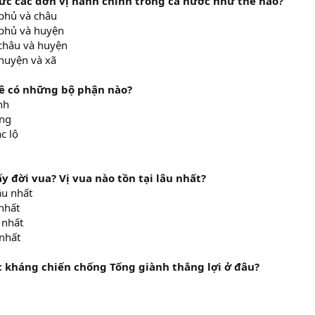
hức các đơn vị hành chính trong cả nước như thế nào?
 phủ và châu
ó phủ và huyện
 châu và huyện
 huyện và xã
Lê có những bộ phận nào?
nh
ơng
c lộ
ấy đời vua? Vị vua nào tồn tại lâu nhất?
âu nhất
 nhất
 nhất
 nhất
c kháng chiến chống Tống giành thắng lợi ở đâu?