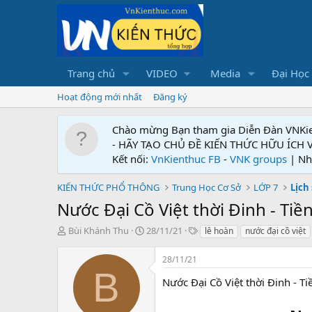
Trang chủ
VIDEO
Media
Đại Học
Hoạt động mới nhất
Đăng ký
Chào mừng Bạn tham gia Diễn Đàn VNKi
- HÃY TẠO CHỦ ĐỀ KIẾN THỨC HỮU ÍCH
Kết nối:
VnKienthuc FB
-
VNK groups
| Nh
KIẾN THỨC PHỔ THÔNG
Trung Học Cơ Sở
LỚP 7
Lịch
Nước Đại Cồ Việt thời Đinh - Tiề
T
N
T
Bùi Khánh Thu
28/11/21
lê hoàn
nước đại cồ việt
h
g
ừ
r
à
k
28/11/21
e
y
h
B
a
g
ó
Nước Đại Cồ Việt thời Đinh - Ti
d
ử
a
s
i