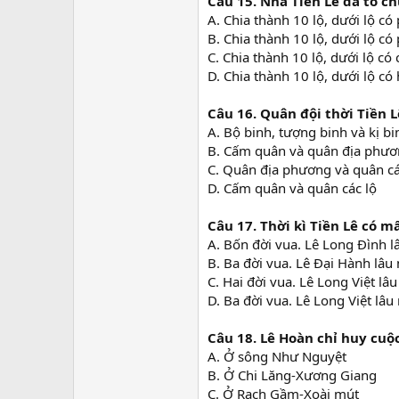
Câu 15.
Nhà Tiền Lê đã tổ c
A. Chia thành 10 lộ, dưới lộ có
B. Chia thành 10 lộ, dưới lộ c
C. Chia thành 10 lộ, dưới lộ có
D. Chia thành 10 lộ, dưới lộ có
Câu 16.
Quân đội thời Tiền 
A. Bộ binh, tượng binh và kị bi
B. Cấm quân và quân địa phư
C. Quân địa phương và quân cá
D. Cấm quân và quân các lộ
Câu 17.
Thời kì Tiền Lê có m
A. Bốn đời vua. Lê Long Đình l
B. Ba đời vua. Lê Đại Hành lâu
C. Hai đời vua. Lê Long Việt lâu
D. Ba đời vua. Lê Long Việt lâu
Câu 18.
Lê Hoàn chỉ huy cuộ
A. Ở sông Như Nguyệt
B. Ở Chi Lăng-Xương Giang
C. Ở Rạch Gầm-Xoài mút