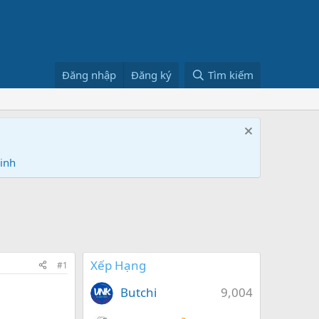
Đăng nhập
Đăng ký
Tìm kiếm
Ninh
Xếp Hạng
#1
Butchi
9,004