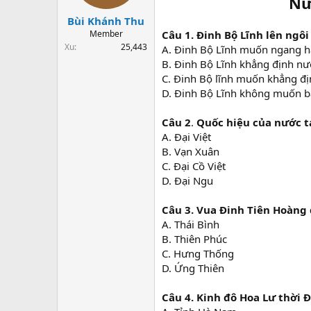
Nư
t
a
Bùi Khánh Thu
r
Câu 1.
Đinh Bộ Lĩnh lên ngôi
Member
t
Xu
25,443
A. Đinh Bộ Lĩnh muốn ngang h
e
B. Đinh Bộ Lĩnh khẳng định nư
r
C. Đinh Bộ lĩnh muốn khẳng đị
D. Đinh Bộ Lĩnh không muốn 
Câu 2
.
Quốc hiệu của nước ta
A. Đại Việt
B. Vạn Xuân
C. Đại Cồ Việt
D. Đại Ngu
Câu 3.
Vua Đinh Tiên Hoàng đ
A. Thái Bình
B. Thiên Phúc
C. Hưng Thống
D. Ứng Thiên
Câu 4.
Kinh đô Hoa Lư thời 