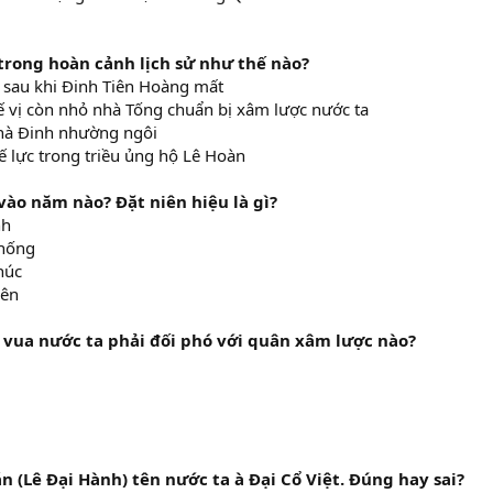
trong hoàn cảnh lịch sử như thế nào?
n sau khi Đinh Tiên Hoàng mất
ế vị còn nhỏ nhà Tống chuẩn bị xâm lược nước ta
nhà Đinh nhường ngôi
ế lực trong triều ủng hộ Lê Hoàn
vào năm nào? Đặt niên hiệu là gì?
nh
Thống
húc
iên
i vua nước ta phải đối phó với quân xâm lược nào?
n (Lê Đại Hành) tên nước ta à Đại Cổ Việt. Đúng hay sai?