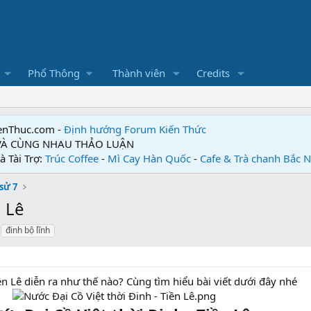
Phổ Thông
Thành viên
Credits
enThuc.com -
Định hướng Forum
Kiến Thức
 VÀ CÙNG NHAU THẢO LUẬN
à Tài Trợ:
Trúc Coffee
-
Mì Cay Hàn Quốc
-
Cafe & Trà chanh Bắc 
 sử 7
n Lê
đinh bộ lĩnh
ền Lê diễn ra như thế nào? Cùng tìm hiểu bài viết dưới đây nhé