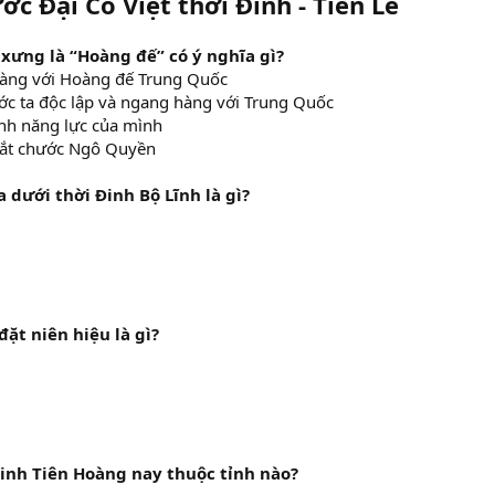
ớc Đại Cồ Việt thời Đinh - Tiền Lê
 xưng là “Hoàng đế” có ý nghĩa gì?
àng với Hoàng đế Trung Quốc
ớc ta độc lập và ngang hàng với Trung Quốc
nh năng lực của mình
bắt chước Ngô Quyền
 dưới thời Đinh Bộ Lĩnh là gì?
ặt niên hiệu là gì?
Đinh Tiên Hoàng nay thuộc tỉnh nào?